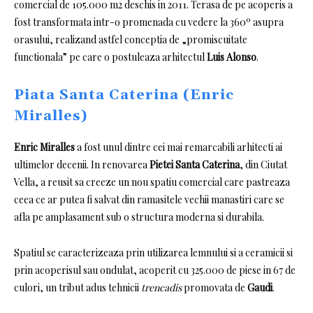
comercial de 105.000 m2 deschis in 2011. Terasa de pe acoperis a
fost transformata intr-o promenada cu vedere la 360º asupra
orasului, realizand astfel conceptia de „promiscuitate
functionala” pe care o postuleaza arhitectul
Luis Alonso
.
Piata Santa Caterina (Enric
Miralles)
Enric Miralles
a fost unul dintre cei mai remarcabili arhitecti ai
ultimelor decenii.
In renovarea
Pietei Santa Caterina
, din Ciutat
Vella, a reusit sa creeze un nou spatiu comercial care pastreaza
ceea ce ar putea fi salvat din ramasitele vechii manastiri care se
afla pe amplasament sub o structura moderna si durabila.
Spatiul se caracterizeaza prin utilizarea lemnului si a ceramicii si
prin acoperisul sau ondulat, acoperit cu 325.000 de piese in 67 de
culori, un tribut adus tehnicii
trencadis
promovata de
Gaudi
.