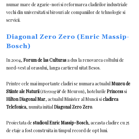
numar mare de zgarie-nori si reformarea cladirilor industriale
vechi din universitati si birouri ale companiilor de tehnologie si
servicii.
Diagonal Zero Zero (E
nric Massip-
Bosch)
In 2004,
Forum de las Culturas
a dus la renovarea coltului de
nord-vest al orasului, langa cartierul uitat Besos.
Printre cele mai importante cladiri se numara actualul
Muzeu de
Stiinte ale Naturii
(
Herzog
& de Meuron), hotelurile
Princess
si
Hilton Diagonal Mar
, actualul Minister al Muncii si
cladirea
Telefonica
, numita initial
Diagonal Zero Zero
.
Proiectata de
studioul Enric Massip-Bosch
, aceasta cladire cu 25
de etaje a fost construita in timpul record de opt luni.