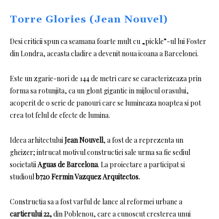
Torre Glories (Jean Nouvel)
Desi criticii spun ca seamana foarte mult cu „pickle”-ul lui Foster
din Londra, aceasta cladire a devenit noua icoana a Barcelonei.
Este un zgarie-nori de 144 de metri care se caracterizeaza prin
forma sa rotunjita, ca un glont gigantic in mijlocul orasului,
acoperit de o serie de panouri care se lumineaza noaptea si pot
crea tot felul de efecte de lumina.
Ideea arhitectului
Jean Nouvell
, a fost de a reprezenta un
gheizer;
intrucat motivul constructiei sale urma sa fie sediul
societatii
Aguas de Barcelona
.
La proiectare
a participat si
studioul
b720 Fermin Vazquez Arquitectos.
Constructia sa a fost varful de lance al reformei urbane a
cartierului 22,
din Poblenou, care a cunoscut cresterea unui