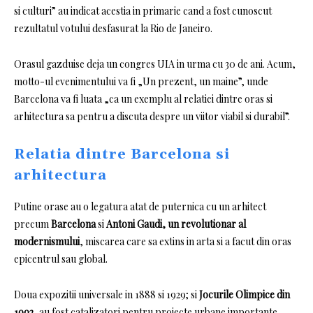
si culturi” au indicat acestia in primarie cand a fost cunoscut
rezultatul votului desfasurat la Rio de Janeiro.
Orasul gazduise deja un congres UIA in urma cu 30 de ani.
Acum,
motto-ul evenimentului va fi „Un prezent, un maine”, unde
Barcelona va fi luata „ca un exemplu al relatiei dintre oras si
arhitectura sa pentru a discuta despre un viitor viabil si durabil”.
Relatia dintre Barcelona si
arhitectura
Putine orase au o legatura atat de puternica cu un arhitect
precum
Barcelona
si
Antoni Gaudi, un revolutionar al
modernismului
, miscarea care sa extins in arta si a facut din oras
epicentrul sau global.
Doua expozitii universale in 1888 si 1929;
si
Jocurile Olimpice din
1992
, au fost catalizatori pentru proiecte urbane importante,