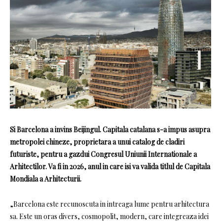
Si
Barcelona
a invins Beijingul.
Capitala catalana s-a impus asupra
metropolei chineze, proprietara a unui catalog de cladiri
futuriste, pentru a gazdui
Congresul Uniunii Internationale a
Arhitectilor
.
Va fi in 2026, anul in care isi va valida titlul de
Capitala
Mondiala a Arhitecturii
.
„Barcelona este recunoscuta in intreaga lume pentru arhitectura
sa.
Este un oras divers, cosmopolit, modern, care integreaza idei