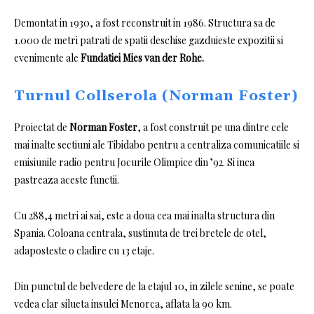
Demontat in 1930, a fost reconstruit in 1986. Structura sa de
1.000 de metri patrati de spatii deschise gazduieste expozitii si
evenimente ale
Fundatiei Mies van der Rohe.
Turnul Collserola (Norman Foster)
Proiectat de
Norman Foster
, a fost construit pe una dintre cele
mai inalte sectiuni ale Tibidabo pentru a centraliza comunicatiile si
emisiunile radio pentru Jocurile Olimpice din ’92.
Si inca
pastreaza aceste functii.
Cu 288,4 metri ai sai, este a doua cea mai inalta structura din
Spania.
Coloana centrala, sustinuta de trei bretele de otel,
adaposteste o cladire cu 13 etaje.
Din punctul de belvedere de la etajul 10, in zilele senine, se poate
vedea clar silueta insulei Menorca, aflata la 90 km.