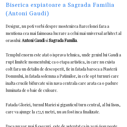
Biserica expiatoare a Sagrada Familia
(Antoni Gaudi)
Desigur, nu poti vorbi despre mostenirea Barcelonei fara a
mentiona cea mai faimoasa lucrare a celui mai universal arhitect al
orasului:
Antoni Gaudi
si
Sagrada Familia
.
Templul enorm este atat o isprava tehnica, unde geniul lui Gaudi a
rupt limitele momentului;
ca o etapa artistica, in care nu exista
colt fara un detaliu de descoperit, fie in fatada baroca a Nasterii
Domnului, in fatada solemna a Patimilor, in cele opt turnuri care
inalta crucile bifurcate si in nava centrala care arata ca o padure
luminata de o baie de culoare.
Fatada Gloriei, turnul Mariei si giganticul turn central, al lui Iisus,
care va ajunge la 172,5 metri, nu au fost inca finalizate.
Daca nu vor mai fi esecuri, este de asteptat ca in 2026 (sau poate