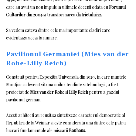
care au avut un nou impuls in ultimele decenii odata cu
Forumul
Culturilor din 2004
si transformarea
districtului 22.
Sa vedem cateva dintre cele mai importante cladiri care
evidentiaza aceasta numire.
Pavilionul Germaniei (Mies van der
Rohe-Lilly Reich)
Construit pentru Expozitia Universala din 1929, in care muntele
Montjuic a devenit vitrina noilor tendinte si tehnologii, a fost
proiectat de
Mies van der Rohe
si
Lilly Reich
pentru a gazdui
pavilionul german.
Acesti arhitecti au reusit sa sintetizeze caracterul democratic al
Republicii de la Weimar si este considerata una dintre cele patru
lucrari fundamentale ale miscarii
Bauhaus
.