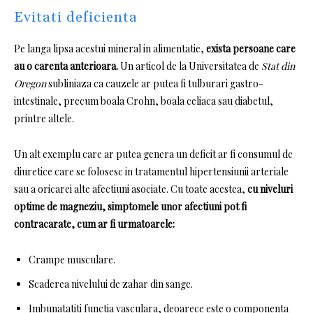
Evitati deficienta
Pe langa lipsa acestui mineral in alimentatie,
exista persoane care
au o carenta anterioara.
Un articol de la Universitatea de
Stat din
Oregon
subliniaza ca cauzele ar putea fi tulburari gastro-
intestinale, precum boala Crohn, boala celiaca sau diabetul,
printre altele.
Un alt exemplu care ar putea genera un deficit ar fi consumul de
diuretice care se folosesc in tratamentul hipertensiunii arteriale
sau a oricarei alte afectiuni asociate.
Cu toate acestea,
cu niveluri
optime de magneziu, simptomele unor afectiuni pot fi
contracarate, cum ar fi urmatoarele:
Crampe musculare.
Scaderea nivelului de zahar din sange.
Imbunatatiti functia vasculara, deoarece este o componenta