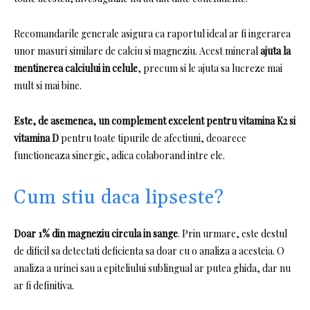
Recomandarile generale asigura ca raportul ideal ar fi ingerarea
unor masuri similare de calciu si magneziu.
Acest mineral
ajuta la
mentinerea calciului in celule
, precum si le ajuta sa lucreze mai
mult si mai bine.
Este, de asemenea, un complement excelent pentru vitamina K2 si
vitamina D
pentru toate tipurile de afectiuni, deoarece
functioneaza sinergic, adica colaborand intre ele.
Cum stiu daca lipseste?
Doar 1% din magneziu circula in sange
.
Prin urmare, este destul
de dificil sa detectati deficienta sa doar cu o analiza a acesteia.
O
analiza a urinei sau a epiteliului sublingual ar putea ghida, dar nu
ar fi definitiva.