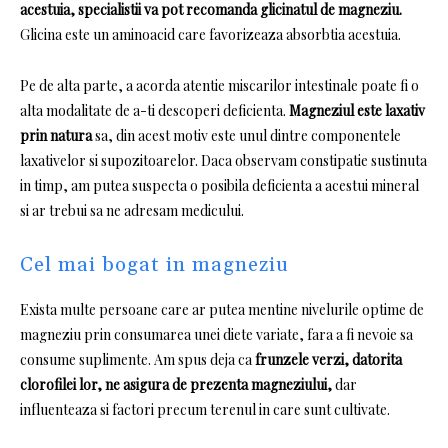
acestuia, specialistii va pot recomanda glicinatul de magneziu.
Glicina este un aminoacid care favorizeaza absorbtia acestuia.
Pe de alta parte, a acorda atentie miscarilor intestinale poate fi o
alta modalitate de a-ti descoperi deficienta.
Magneziul este laxativ
prin natura
sa, din acest motiv este unul dintre componentele
laxativelor si supozitoarelor.
Daca observam constipatie sustinuta
in timp, am putea suspecta o posibila deficienta a acestui mineral
si ar trebui sa ne adresam medicului.
Cel mai bogat in magneziu
Exista multe persoane care ar putea mentine nivelurile optime de
magneziu prin consumarea unei diete variate, fara a fi nevoie sa
consume suplimente.
Am spus deja ca
frunzele verzi, datorita
clorofilei lor, ne asigura de prezenta magneziului,
dar
influenteaza si factori precum terenul in care sunt cultivate.