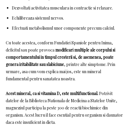
Dezvoltati activitatea musculara in contractie si relaxare.
Echilibreaza sistemul nervos.
Efectuati metabolismul unor componente precum calciul.
Cu toate acestea, conform Fundatiei Spaniole pentru Inima,
deficitul sau poate provoca
modificari multiple ale corpului si
comportamentului in timpul cresterii si, de asemenea, poate
genera iritabilitate sau slabiciune
, printre alte simptome.
Prin
urmare, asa cum vom explica mai jos, este un mineral
fundamental pentru sanatatea noastra.
Acest mineral, ca si vitamina D, este multifunctional.
Potrivit
datelor de la Biblioteca Nationala de Medicina a Statelor Unite,
magneziul participa la peste 300 de reactii biochimice din
organism.
Acest lucru il face esential pentru organism si daunator
daca este insuficient in dieta.