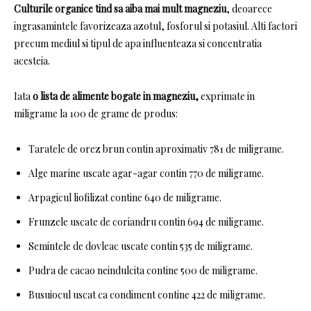
Culturile organice tind sa aiba mai mult magneziu
, deoarece
ingrasamintele favorizeaza azotul, fosforul si potasiul.
Alti factori
precum mediul si tipul de apa influenteaza si concentratia
acesteia.
Iata
o lista de alimente bogate in magneziu,
exprimate in
miligrame la 100 de grame de produs:
Taratele de orez brun contin aproximativ 781 de miligrame
.
Alge marine uscate agar-agar contin 770 de miligrame.
Arpagicul liofilizat contine 640 de miligrame.
Frunzele uscate de coriandru contin 694 de miligrame.
Semintele de dovleac uscate contin 535 de miligrame.
Pudra de cacao neindulcita contine 500 de miligrame.
Busuiocul uscat ca condiment contine 422 de miligrame.