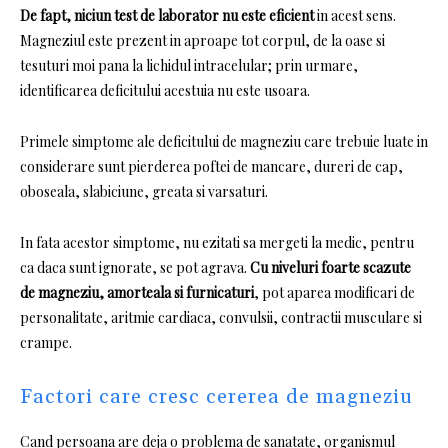
De fapt, niciun test de laborator nu este eficient
in acest sens.
Magneziul este prezent in aproape tot corpul, de la oase si
tesuturi moi pana la lichidul intracelular;
prin urmare,
identificarea deficitului acestuia nu este usoara.
Primele simptome ale deficitului de magneziu care trebuie luate in
considerare sunt pierderea poftei de mancare, dureri de cap,
oboseala, slabiciune, greata si varsaturi.
In fata acestor simptome, nu ezitati sa mergeti la medic, pentru
ca daca sunt ignorate, se pot agrava.
Cu niveluri foarte scazute
de magneziu, amorteala si furnicaturi
, pot aparea modificari de
personalitate, aritmie cardiaca, convulsii, contractii musculare si
crampe.
Factori care cresc cererea de magneziu
Cand persoana are deja o problema de sanatate, organismul