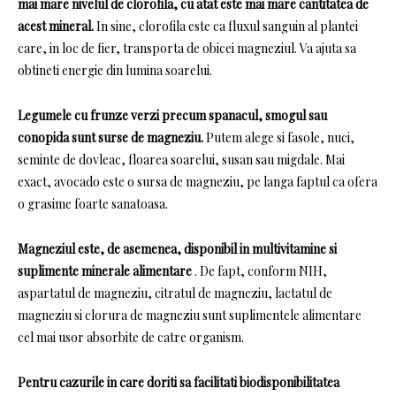
mai mare nivelul de clorofila, cu atat este mai mare cantitatea de
acest mineral.
In sine, clorofila este ca fluxul sanguin al plantei
care, in loc de fier, transporta de obicei magneziul.
Va ajuta sa
obtineti energie din lumina soarelui.
Legumele cu frunze verzi precum spanacul, smogul sau
conopida sunt surse de magneziu.
Putem alege si fasole, nuci,
seminte de dovleac, floarea soarelui, susan sau migdale.
Mai
exact, avocado este o sursa de magneziu, pe langa faptul ca ofera
o grasime foarte sanatoasa.
Magneziul este, de asemenea, disponibil in multivitamine si
suplimente minerale alimentare
.
De fapt, conform NIH,
aspartatul de magneziu, citratul de magneziu, lactatul de
magneziu si clorura de magneziu sunt suplimentele alimentare
cel mai usor absorbite de catre organism.
Pentru cazurile in care doriti sa facilitati biodisponibilitatea