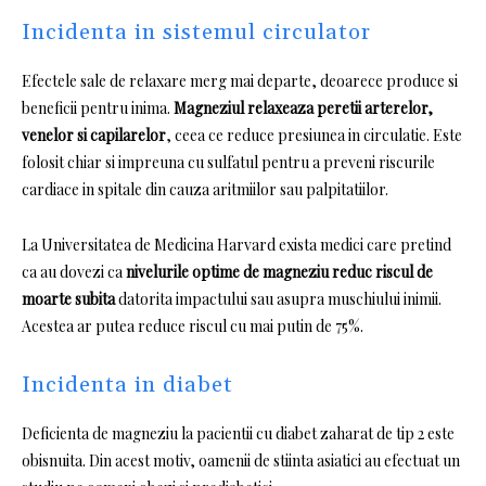
Incidenta in sistemul circulator
Efectele sale de relaxare merg mai departe, deoarece produce si
beneficii pentru inima.
Magneziul relaxeaza peretii arterelor,
venelor si capilarelor
, ceea ce reduce presiunea in circulatie.
Este
folosit chiar si impreuna cu sulfatul pentru a preveni riscurile
cardiace in spitale din cauza aritmiilor sau palpitatiilor.
La Universitatea de Medicina Harvard exista medici care pretind
ca au dovezi ca
nivelurile optime de magneziu reduc riscul de
moarte subita
datorita impactului sau asupra muschiului inimii.
Acestea ar putea reduce riscul cu mai putin de 75%.
Incidenta in diabet
Deficienta de magneziu la pacientii cu diabet zaharat de tip 2 este
obisnuita.
Din acest motiv, oamenii de stiinta asiatici au efectuat un