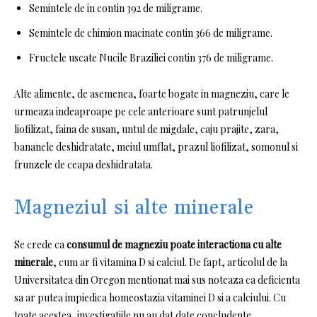
Semintele de in contin 392 de miligrame.
Semintele de chimion macinate contin 366 de miligrame.
Fructele uscate Nucile Braziliei contin 376 de miligrame.
Alte alimente, de asemenea, foarte bogate in magneziu, care le
urmeaza indeaproape pe cele anterioare sunt patrunjelul
liofilizat, faina de susan, untul de migdale, caju prajite, zara,
bananele deshidratate, meiul umflat, prazul liofilizat, somonul si
frunzele de ceapa deshidratata.
Magneziul si alte minerale
Se crede ca
consumul de magneziu poate interactiona cu alte
minerale
, cum ar fi vitamina D si calciul.
De fapt, articolul de la
Universitatea din Oregon mentionat mai sus noteaza ca deficienta
sa ar putea impiedica homeostazia vitaminei D si a calciului.
Cu
toate acestea, investigatiile nu au dat date concludente.