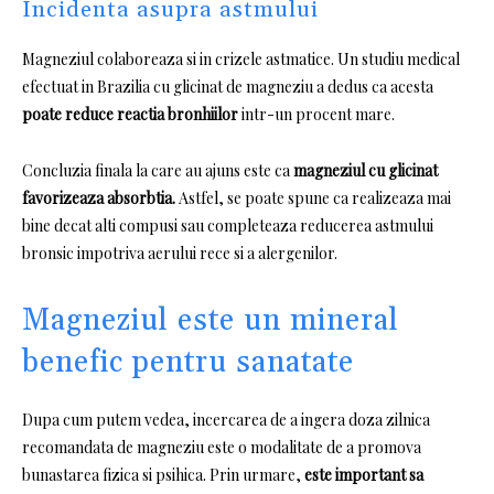
Incidenta asupra astmului
Magneziul colaboreaza si in crizele astmatice.
Un studiu medical
efectuat in Brazilia cu glicinat de magneziu a dedus ca acesta
poate reduce reactia bronhiilor
intr-un procent mare.
Concluzia finala la care au ajuns este ca
magneziul cu glicinat
favorizeaza absorbtia.
Astfel, se poate spune ca realizeaza mai
bine decat alti compusi sau completeaza reducerea astmului
bronsic impotriva aerului rece si a alergenilor.
Magneziul este un mineral
benefic pentru sanatate
Dupa cum putem vedea, incercarea de a ingera doza zilnica
recomandata de magneziu este o modalitate de a promova
bunastarea fizica si psihica.
Prin urmare,
este important sa