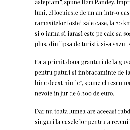
asteptam”, spune Hari Pandey.
Impre
luni, el locuieste de un an intr-o c
ramasitelor fostei sale case, la 70
si o iarna si iarasi este pe cale sa 
plus, din lipsa de turisti, si-a vazut
Ea a primit doua granturi de la guver
pentru paturi si imbracaminte de i
bine decat nimic”, spune el resemn
nevoie in jur de 6.300 de euro.
Dar nu toata lumea are aceeasi rab
singuri la casele lor pentru a reveni