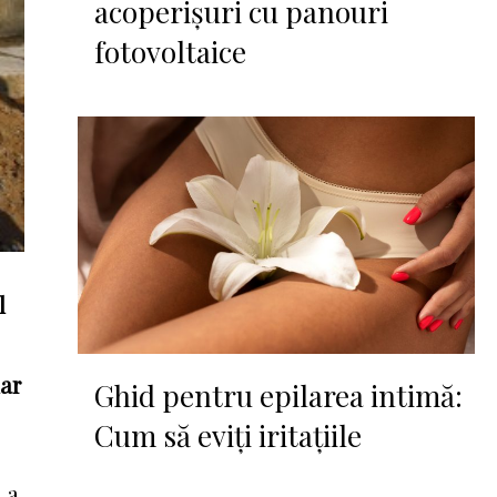
acoperișuri cu panouri
fotovoltaice
l
dar
Ghid pentru epilarea intimă:
Cum să eviți iritațiile
 a