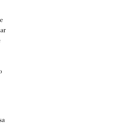
te
iar
e
0
sa