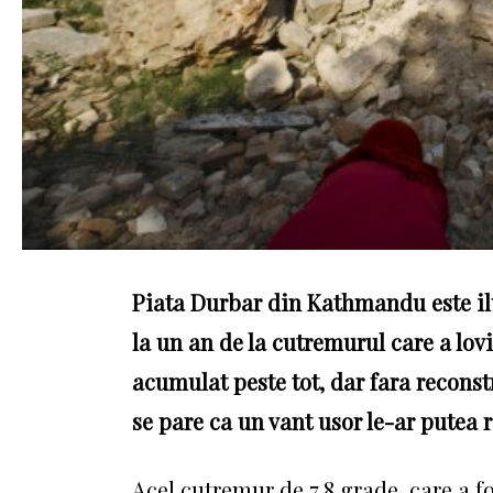
Piata Durbar din Kathmandu este ilu
la un an de la cutremurul care a lovi
acumulat peste tot, dar fara reconst
se pare ca un vant usor le-ar putea
Acel cutremur de 7,8 grade, care a fos