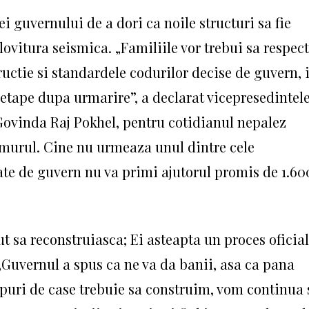
ei guvernului de a dori ca noile structuri sa fie
 lovitura seismica.
„Familiile vor trebui sa respec
ructie si standardele codurilor decise de guvern, 
e etape dupa urmarire”, a declarat vicepresedintel
Govinda Raj Pokhel, pentru cotidianul nepalez
emurul.
Cine nu urmeaza unul dintre cele
te de guvern nu va primi ajutorul promis de 1.60
t sa reconstruiasca;
Ei asteapta un proces oficial
„Guvernul a spus ca ne va da banii, asa ca pana
tipuri de case trebuie sa construim, vom continua 