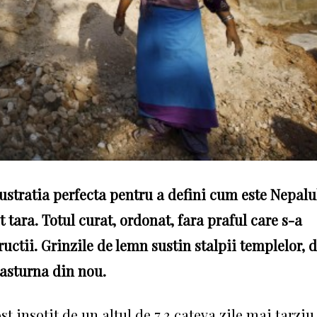
stratia perfecta pentru a defini cum este Nepalu
t tara.
Totul curat, ordonat, fara praful care s-a
ructii.
Grinzile de lemn sustin stalpii templelor, 
 rasturna din nou.
t insotit de un altul de 7,3 cateva zile mai tarziu,