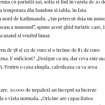
una cu parintii sai, sotia si fiul in varsta de 20 d
asa temporara din bambus si tabla, in fata
 km nord de Kathmandu.
„Am petrecut deja un mus
soseasca musonul”, spune acest ghid turistic care, 
 scazand si venitul lunar.
n de 58 si 125 de euro si o treime de 83 de euro
arna.
E suficient?
„Desigur ca nu, dar ceva este m
at.
Pentru o casa simpla, calculeaza ca va avea
dare.
30.000 de nepalezi au inceput sa lucreze
 la o viata normala.
„Oricine are capacitatea