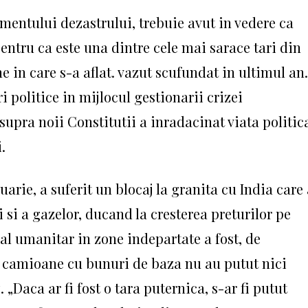
mentului dezastrului, trebuie avut in vedere ca
entru ca este una dintre cele mai sarace tari din
ne in care s-a aflat. vazut scufundat in ultimul an.
 politice in mijlocul gestionarii crizei
upra noii Constitutii a inradacinat viata politic
.
arie, a suferit un blocaj la granita cu India care
si a gazelor, ducand la cresterea preturilor pe
al umanitar in zone indepartate a fost, de
e camioane cu bunuri de baza nu au putut nici
z.
„Daca ar fi fost o tara puternica, s-ar fi putut