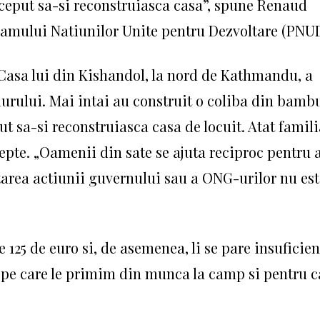
inceput sa-si reconstruiasca casa”, spune Renaud
ramului Natiunilor Unite pentru Dezvoltare (PNUD
Casa lui din Kishandol, la nord de Kathmandu, a
murului.
Mai intai au construit o coliba ​​din bamb
ut sa-si reconstruiasca casa de locuit.
Atat famili
tepte.
„Oamenii din sate se ajuta reciproc pentru 
ptarea actiunii guvernului sau a ONG-urilor nu est
125 de euro si, de asemenea, li se pare insuficien
 pe care le primim din munca la camp si pentru c