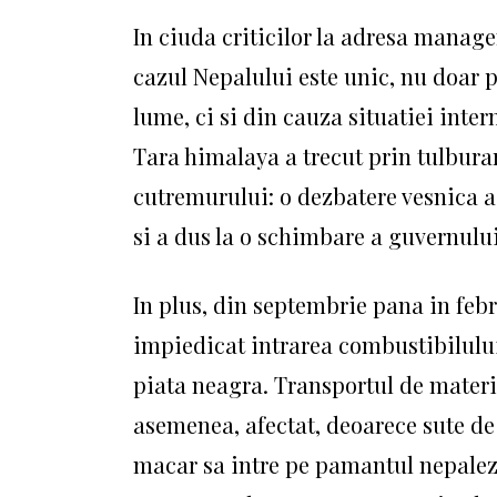
In ciuda criticilor la adresa manage
cazul Nepalului este unic, nu doar p
lume, ci si din cauza situatiei inter
Tara himalaya a trecut prin tulburari
cutremurului: o dezbatere vesnica as
si a dus la o schimbare a guvernului
In plus, din septembrie pana in febru
impiedicat intrarea combustibilului 
piata neagra.
Transportul de materi
asemenea, afectat, deoarece sute d
macar sa intre pe pamantul nepale