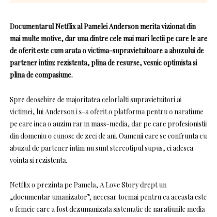
Documentarul Netflix al Pamelei Anderson merita vizionat din
mai multe motive, dar una dintre cele mai mari lectii pe care le are
de oferit este cum arata o victima-supravietuitoare a abuzului de
partener intim: rezistenta, plina de resurse, vesnic optimista si
plina de compasiune.
Spre deosebire de majoritatea celorlalti supravietuitori ai
victimei, lui Anderson i s-a oferit o platforma pentru o naratiune
pe care inca o auzim rar in mass-media, dar pe care profesionistii
din domeniu o cunosc de zeci de ani. Oamenii care se confrunta cu
abuzul de partener intim nu sunt stereotipul supus, ci adesea
vointa si rezistenta.
Netflix o prezinta pe Pamela, A Love Story drept un
„documentar umanizator”, necesar tocmai pentru ca aceasta este
o femeie care a fost dezumanizata sistematic de naratiunile media