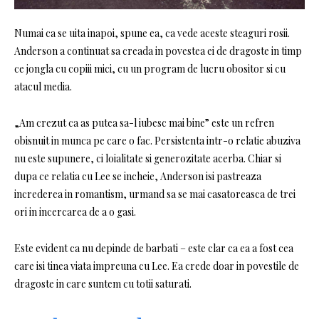
Numai ca se uita inapoi, spune ea, ca vede aceste steaguri rosii.
Anderson a continuat sa creada in povestea ei de dragoste in timp
ce jongla cu copiii mici, cu un program de lucru obositor si cu
atacul media.
„Am crezut ca as putea sa-l iubesc mai bine” este un refren
obisnuit in munca pe care o fac. Persistenta intr-o relatie abuziva
nu este supunere, ci loialitate si generozitate acerba. Chiar si
dupa ce relatia cu Lee se incheie, Anderson isi pastreaza
increderea in romantism, urmand sa se mai casatoreasca de trei
ori in incercarea de a o gasi.
Este evident ca nu depinde de barbati – este clar ca ea a fost cea
care isi tinea viata impreuna cu Lee. Ea crede doar in povestile de
dragoste in care suntem cu totii saturati.