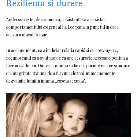
Rezilienta si durere
Anderson este, de asemenea, rezistent. Ea a rezistat
comportamentului exigent al lui Lee pana in punctul in care
acesta a atacat-o fizic.
In acel moment, ea a incheiat relatia rapid si cu convingere,
recunoscand ca a avut noroc ca are resursele necesare pentru a
face acest lucru. Dar ea continua sa fie co-parinte cu Lee si indure
cu integritate trauma de a fi avut cele mai intime momente
dezvaluite lumii in infama „caseta sexuala”.