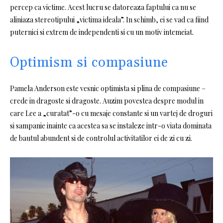
percep ca victime. Acest lucru se datoreaza faptului ca nu se
aliniaza stereotipului „victima ideala”. In schimb, ei se vad ca fiind
puternici si extrem de independenti si cu un motiv intemeiat.
Optimism si compasiune
Pamela Anderson este vesnic optimista si plina de compasiune –
crede in dragoste si dragoste. Auzim povestea despre modul in
care Lee a „curatat”-o cu mesaje constante si un vartej de droguri
si sampanie inainte ca acestea sa se instaleze intr-o viata dominata
de bautul abundent si de controlul activitatilor ei de zi cu zi.