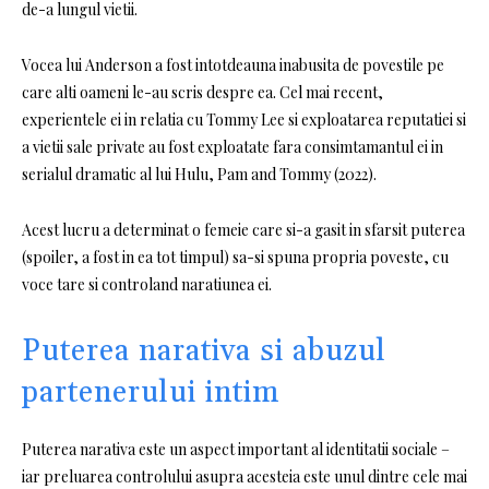
de-a lungul vietii.
Vocea lui Anderson a fost intotdeauna inabusita de povestile pe
care alti oameni le-au scris despre ea. Cel mai recent,
experientele ei in relatia cu Tommy Lee si exploatarea reputatiei si
a vietii sale private au fost exploatate fara consimtamantul ei in
serialul dramatic al lui Hulu, Pam and Tommy (2022).
Acest lucru a determinat o femeie care si-a gasit in sfarsit puterea
(spoiler, a fost in ea tot timpul) sa-si spuna propria poveste, cu
voce tare si controland naratiunea ei.
Puterea narativa si abuzul
partenerului intim
Puterea narativa este un aspect important al identitatii sociale –
iar preluarea controlului asupra acesteia este unul dintre cele mai