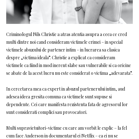
Criminologul Nils Christie a atras atentia asupra a ceea ce cred
multi dintre noi cand consideram victimele crimei – in special
victimele abuzului de partener intim – in lucrarea sa clasica
despre „victima ideala”. Christie a explicat ca consideram
victimele ca fiind in mod inerent slabe sau vulnerabile si ca oricine
se abate de la acest lucru nu este considerat o victima „adevarata”.
In cercetarea mea ca expert in abuzul partenerului intim, aud
adesea ideea gresita comuna ca victimele sunt supuse si
dependente. Cei care manifesta rezistenta fata de agresorul lor
sunt considerati complici sau provocatori.
Multi supravietuitori-victime cu care am vorbit le explic – la fel
cum face Anderson in documentarul ei Netflix – ca ei nu se