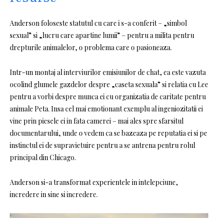
Anderson foloseste statutul cu care i s-a conferit – „simbol
sexual” si „lucru care apartine lumii” – pentru a milita pentru
drepturile animalelor, o problema care o pasioneaza.
Intr-un montaj al interviurilor emisiunilor de chat, ea este vazuta
ocolind glumele gazdelor despre „caseta sexuala” si relatia cu Lee
pentru a vorbi despre munca ei cu organizatia de caritate pentru
animale Peta. Insa cel mai emotionant exemplu al ingeniozitatii ei
vine prin piesele ei in fata camerei – mai ales spre sfarsitul
documentarului, unde o vedem ca se bazeaza pe reputatia ei si pe
instinctul ei de supravietuire pentru a se antrena pentru rolul
principal din Chicago.
Anderson si-a transformat experientele in intelepciune,
incredere in sine si incredere.