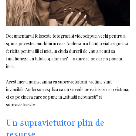
Documentarul foloseste fotografii si videoclipuri vechi pentru a
spune povestea modului in care Anderson a facut o viata sigura si
fericita pentru fiii ei mici, in ciuda durerii de „nu a reusit sa
functioneze cu tatal copiilor mei” – o durere pe care o poarta
inca. .
Acest lucru nu inseamna ca supravietuitorii-victime sunt
invincibili. Anderson explica ca nu se vede pe ea insasi ca o victima,
ci ca pe cineva care se pune in „situatii nebunesti” si
supravietuieste.
Un supravietuitor plin de
resurse