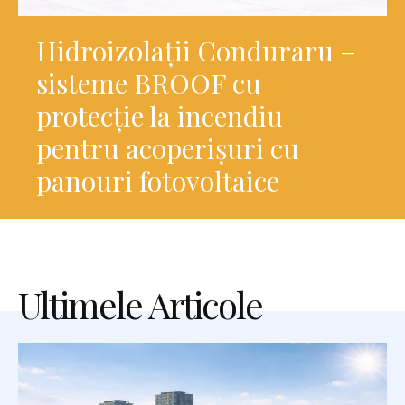
Hidroizolații Conduraru –
sisteme BROOF cu
protecție la incendiu
pentru acoperișuri cu
panouri fotovoltaice
Ultimele Articole