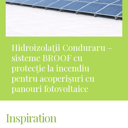
Hidroizolații Conduraru –
sisteme BROOF cu
protecție la incendiu
pentru acoperișuri cu
panouri fotovoltaice
Inspiration