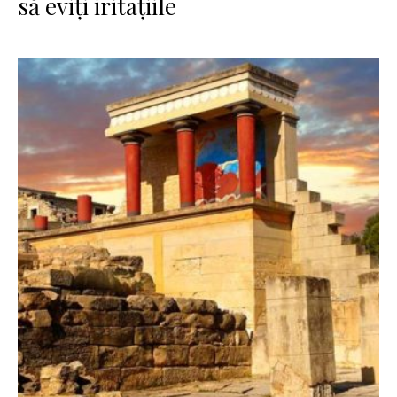
să eviți iritațiile