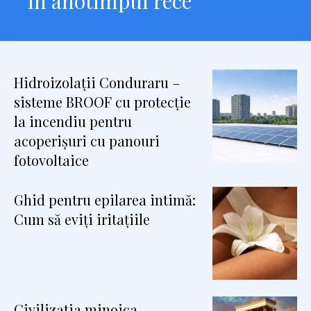
in anotimpul rece
Hidroizolații Conduraru –
sisteme BROOF cu protecție
la incendiu pentru
acoperișuri cu panouri
fotovoltaice
Ghid pentru epilarea intimă:
Cum să eviți iritațiile
Civilizatia minoica,