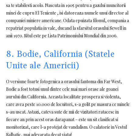
sa te stabilesti acolo. Nascuta in 1905 pentru a gazdui muncitorii
minei de cupru El Teniente , isi datoreaza numele unui director al
companiei miniere americane. Odata epuizata filonul, compania a
repatriat populatia in vale, ducand la sfarsitul orasului Sewell in
anii 1970. Situl este pe Lista Patrimoniului Mondial din 2006.
8. Bodie, California (Statele
Unite ale Americii)
O versiune foarte fotogenica a orasului fantoma din Far West,
Bodie a fost totusi unul dintre cele mai mari orase ale goanei
aurului din California. Aceasta localitate prospera si violenta,
care avea peste 10.000 de locuitori, s-a golit pe masura ce minele
s-au uscat. Astazi, cateva sute de mii de vizitatori ratacesc in
fiecare an prin acest oras darapanat – este un sit clasificat si
monitorizat, care l-a protejat de vandalism. O calatorie in Vestul
Salbatic, mai adevarata decat viata!