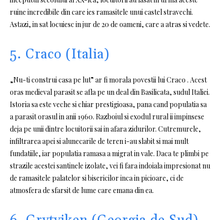
ruine incredibile din care ies ramasitele unui castel stravechi.
Astazi, in sat locuiesc in jur de 20 de oameni, care a atras si vedete.
5. Craco (Italia)
„Nu-ti construi casa pe lut” ar fi morala povestii lui Craco . Acest
oras medieval parasit se afla pe un deal din Basilicata, sudul Italiei.
Istoria sa este veche si chiar prestigioasa, pana cand populatia sa
a parasit orasul in anii 1960. Razboiul si exodul rural ii impinsese
deja pe unii dintre locuitorii sai in afara zidurilor. Cutremurele,
infiltrarea apei si alunecarile de teren i-au slabit si mai mult
fundatiile, iar populatia ramasa a migrat in vale. Daca te plimbi pe
strazile acestei santinele izolate, vei fi fara indoiala impresionat nu
de ramasitele palatelor si bisericilor inca in picioare, ci de
atmosfera de sfarsit de lume care emana din ea.