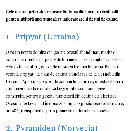
Cele mai surprinzatoare orase fantoma din lume, 10 destinatii
pentru iubitorii unei atmosfere infioratoare si destul de calme.
1. Pripyat (Ucraina)
O roata Ferris domina din pacate orasul abandonat, masini cu
bara de protectie acoperite de buruieni, case decojite deschise la
cele patru vanturi, epave de masini si trenuri fantoma. Bine ati
venit la Pripyat , la 3 km de centrala nucleara de la Cernobil din
Ucraina. Aproape 50.000 de oameni locuiau aici, o fosta vitrina a
stapanirii sovietice cu strazi largi si intersectii simetrice,
construita pentru a gazdui muncitorii din centralele electrice.
Orasul a fost evacuat in doua zile dupa explozia reactorului care,
in 1986, a raspandit in jur o ploaie de materiale radioactive.
2. Pyramiden (Norvegia)