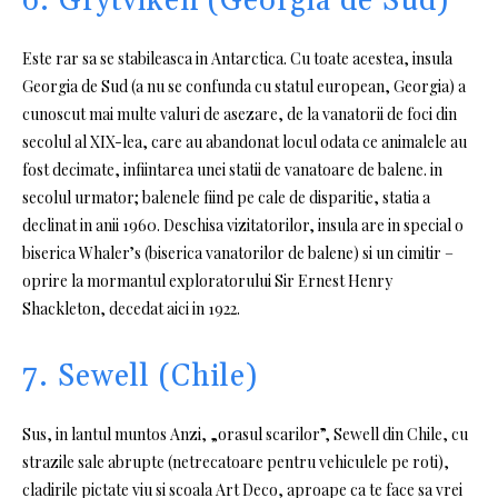
6. Grytviken (Georgia de Sud)
Este rar sa se stabileasca in Antarctica. Cu toate acestea, insula
Georgia de Sud (a nu se confunda cu statul european, Georgia) a
cunoscut mai multe valuri de asezare, de la vanatorii de foci din
secolul al XIX-lea, care au abandonat locul odata ce animalele au
fost decimate, infiintarea unei statii de vanatoare de balene. in
secolul urmator; balenele fiind pe cale de disparitie, statia a
declinat in anii 1960. Deschisa vizitatorilor, insula are in special o
biserica Whaler’s (biserica vanatorilor de balene) si un cimitir –
oprire la mormantul exploratorului Sir Ernest Henry
Shackleton, decedat aici in 1922.
7. Sewell (Chile)
Sus, in lantul muntos Anzi, „orasul scarilor”, Sewell din Chile, cu
strazile sale abrupte (netrecatoare pentru vehiculele pe roti),
cladirile pictate viu si scoala Art Deco, aproape ca te face sa vrei