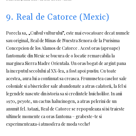
9. Real de Catorce (Mexic)
Porecla sa, „Cuibul vulturului”, este mai evocatoare decat numele
sau original, Real de Minas de Nuestra Senora de la Purisima
Concepcion de los Alamos de Catorce . Acest oras (aproape)
fantomatic din Mexic se bucura de o locatie remarcabila la
marginea Sierra Madre Orientala. Un oras bogat de argint pana
la inceputul secolului al XX-lea, a fost apoi pustiu. Cu toate
acestea, aura lui a continuat sa creasca. Frumusetea caselor sale
coloniale si a bisericilor sale abandonate a atras calatorii, la fel si
legendele nascute din istoria sa si credintele huicholilor. In anii
1970, peyote, un cactus halucinogen, a atras pelerini de un
anumit fel. Astazi, Real de Catorce se repopuleaza si isi traieste
ultimele momente ca oras fantoma – grabeste-te si
experimenteaza-i atmosfera de moda veche!