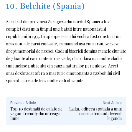
10. Belchite (Spania)
Acest sat din provincia Zaragoza din nordul Spaniei a fost
complet distrus in timpul unei batalii intre nationalisti si
republicani in 1937. In apropierea celui vechi a fost construit un
oras nou, ale carui ramasite, ramanand asa cum erau, servesc
drept memorial de razboi. Cadrul bisericii domina ruinele ciuruite
de gloante al caror interior se vede, chiar daca mai multe cladiri
sunt inchise publicului din cauza naturii lor periculoase. Acest
oras dezbracat ofera o marturie emotionanta a razboiului civil
spaniol, care a distrus multe vieti obisnuite.
Previous Article
Next Article
Top 10 destinatii de calatorie
Laika, odiseea spatiala a unui
vegan-friendly din intreaga
caine astronaut devenit
lume
legenda