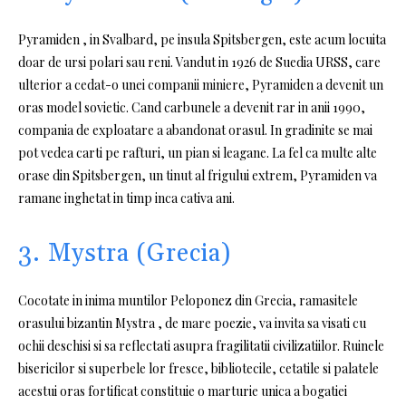
Pyramiden , in Svalbard, pe insula Spitsbergen, este acum locuita
doar de ursi polari sau reni. Vandut in 1926 de Suedia URSS, care
ulterior a cedat-o unei companii miniere, Pyramiden a devenit un
oras model sovietic. Cand carbunele a devenit rar in anii 1990,
compania de exploatare a abandonat orasul. In gradinite se mai
pot vedea carti pe rafturi, un pian si leagane. La fel ca multe alte
orase din Spitsbergen, un tinut al frigului extrem, Pyramiden va
ramane inghetat in timp inca cativa ani.
3. Mystra (Grecia)
Cocotate in inima muntilor Peloponez din Grecia, ramasitele
orasului bizantin Mystra , de mare poezie, va invita sa visati cu
ochii deschisi si sa reflectati asupra fragilitatii civilizatiilor. Ruinele
bisericilor si superbele lor fresce, bibliotecile, cetatile si palatele
acestui oras fortificat constituie o marturie unica a bogatiei