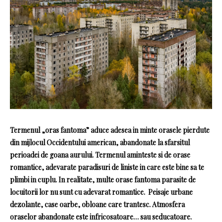
Termenul „oras fantoma” aduce adesea in minte orasele pierdute
din mijlocul Occidentului american, abandonate la sfarsitul
perioadei de goana aurului. Termenul aminteste si de orase
romantice, adevarate paradisuri de liniste in care este bine sa te
plimbi in cuplu. In realitate, multe orase fantoma parasite de
locuitorii lor nu sunt cu adevarat romantice. Peisaje urbane
dezolante, case oarbe, obloane care trantesc. Atmosfera
oraselor abandonate este infricosatoare… sau seducatoare.