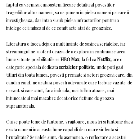
faptul ca vrem sa cunoastem fiecare detaliu al povestilor
tragediilor altor oameni, sa ne punem in pielea oameni pe care ii
investigheaza, dar intra si sub pielea infractorilor pentru a
intelege ce ii misca si de ce comit acte atat de groaznice.
Literatura o facea deja cu mult inainte de sosirea serialelor, iar
streamingul ne-a oferit ocazia de a explora in continuare acea
lume si toate posibilitatile ei.
HBO Max
, la fel ca
Netflix,
are o
categorie speciala dedicata
serialelor politiste
, unde poti gasi
titluri din toata lumea, povesti premiate si actori grozavi care, din
cand in cand, ne arata si povesti adevarate care trebuie vazute. de
crezut. si care sunt, fara indoiala, mai tulburatoare, mai
intunecate si mai macabre decat orice fictiune de groaza
supranaturala.
Cui se poate teme de fantome, vrajitoare, monstri si fantome daca
exista oameni in aceasta lume capabili de o mare violenta si
brutalitate?
Serialele sunt, de asemenea, o reflectare a acestui