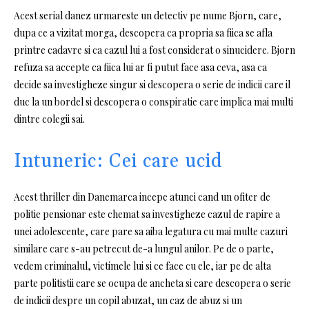
Acest serial danez urmareste un detectiv pe nume Bjorn, care,
dupa ce a vizitat morga, descopera ca propria sa fiica se afla
printre cadavre si ca cazul lui a fost considerat o sinucidere.
Bjorn
refuza sa accepte ca fiica lui ar fi putut face asa ceva, asa ca
decide sa investigheze singur si descopera o serie de indicii care il
duc la un bordel si descopera o conspiratie care implica mai multi
dintre colegii sai.
Intuneric: Cei care ucid
Acest thriller din Danemarca incepe atunci cand un ofiter de
politie pensionar este chemat sa investigheze cazul de rapire a
unei adolescente, care pare sa aiba legatura cu mai multe cazuri
similare care s-au petrecut de-a lungul anilor.
Pe de o parte,
vedem criminalul, victimele lui si ce face cu ele, iar pe de alta
parte politistii care se ocupa de ancheta si care descopera o serie
de indicii despre un copil abuzat, un caz de abuz si un