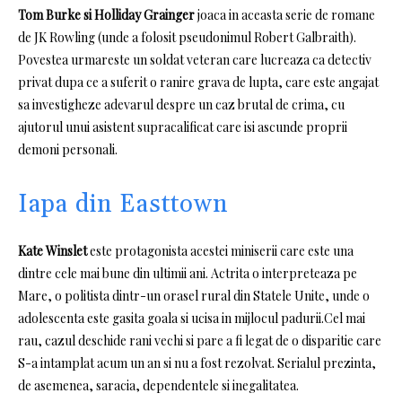
Tom Burke si Holliday Grainger
joaca
in aceasta serie de romane
de JK Rowling (unde a folosit pseudonimul Robert Galbraith).
Povestea urmareste un soldat veteran care lucreaza ca detectiv
privat dupa ce a suferit o ranire grava de lupta, care este angajat
sa investigheze adevarul despre un caz brutal de crima, cu
ajutorul unui asistent supracalificat care isi ascunde proprii
demoni personali.
Iapa din Easttown
Kate Winslet
este protagonista acestei miniserii care este una
dintre cele mai bune din ultimii ani.
Actrita o interpreteaza pe
Mare, o politista dintr-un orasel rural din Statele Unite, unde o
adolescenta este gasita goala si ucisa in mijlocul padurii.Cel mai
rau, cazul deschide rani vechi si pare a fi legat de o disparitie care
S-a intamplat acum un an si nu a fost rezolvat.
Serialul prezinta,
de asemenea, saracia, dependentele si inegalitatea.