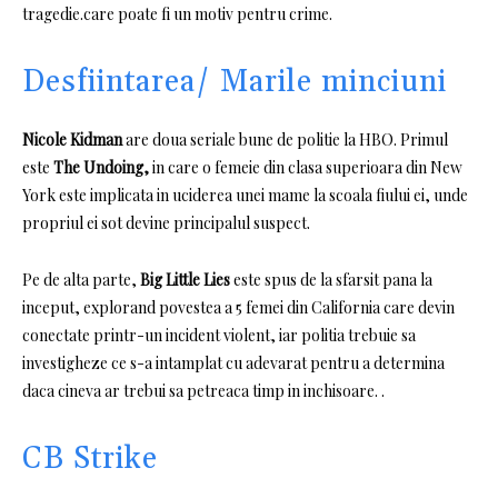
tragedie.care poate fi un motiv pentru crime.
Desfiintarea/ Marile minciuni
Nicole Kidman
are doua seriale bune de politie la HBO.
Primul
este
The Undoing,
in care o femeie din clasa superioara din New
York este implicata in uciderea unei mame la scoala fiului ei, unde
propriul ei sot devine principalul suspect.
Pe de alta parte,
Big Little Lies
este spus de la sfarsit pana la
inceput, explorand povestea a 5 femei din California care devin
conectate printr-un incident violent, iar politia trebuie sa
investigheze ce s-a intamplat cu adevarat pentru a determina
daca cineva ar trebui sa petreaca timp in inchisoare. .
CB Strike