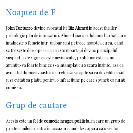
Noaptea de F
John Turturro
devine avocatul lui
Riz Ahmed
in acest thriller
psihologic plin de intorsaturi.
Ahmed joaca rolul unui barbat care
intalneste o femeie intr-un bar si isi petrece noaptea cu ea, cand
se trezeste descopera ca ea este moarta si devine principalul
suspect, este sigur ca este nevinovata, problema este ca nu
amintiti-va foarte bine ce s-a intamplat cu o seara inainte, asa ca
avocatul dumneavoastra ar trebui sa va ajute sa va dovediti cazul
si sa evitati sa platiti pentru o infractiune pe care spuneti ca nu ati
comis-o.
Grup de cautare
Acesta este un fel de
comedie neagra politista,
in care un grup de
prieteni milenari intra in necazuri cand descopera ca o veche