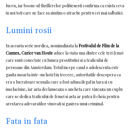
lucru, iar boom-ul thrillerelor politienesti confirma ca exista ceva
in noi toti care ne face sa simtim o atractie pentru cei mai salbatici.
Lumini rosii
In aceasta serie nordica, nominalizata la
Festivalul de Film de la
Cannes, Carice van Houte
aduce la viata una dintre cele trei femei
care sunt conectate cu lumea prostitutiei si a traficului de
persoane din Amsterdam.
Totul incepe cand o adolescenta este
gasita moarta intr-un hotel in trecere, autoritatile descopera ca
era o lucratoare sexuala care a fost adusa ilegal in tara si cu
inselaciune, iar asta declanseaza o ancheta care vizeaza un cuplu
care se dedica traficului de femei si asta ar putea fi cheia pentru
arestarea adevaratilor vinovati si gasirea unui criminal.
Fata in fata