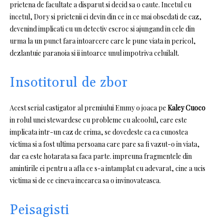
prietena de facultate a disparut si decid sa o caute.
Incetul cu
incetul, Dory si prietenii ei devin din ce in ce mai obsedati de caz,
devenind implicati cu un detectiv escroc si ajungand in cele din
urma la un punct fara intoarcere care le pune viata in pericol,
dezlantuie paranoia si ii intoarce unul impotriva celuilalt.
Insotitorul de zbor
Acest serial castigator al premiului Emmy o joaca pe
Kaley Cuoco
in rolul unei stewardese cu probleme cu alcoolul, care este
implicata intr-un caz de crima, se dovedeste ca ea cunostea
victima si a fost ultima persoana care pare sa fi vazut-o in viata,
dar ea este hotarata sa faca parte. impreuna fragmentele din
amintirile ei pentru a afla ce s-a intamplat cu adevarat, cine a ucis
victima si de ce cineva incearca sa o invinovateasca.
Peisagisti