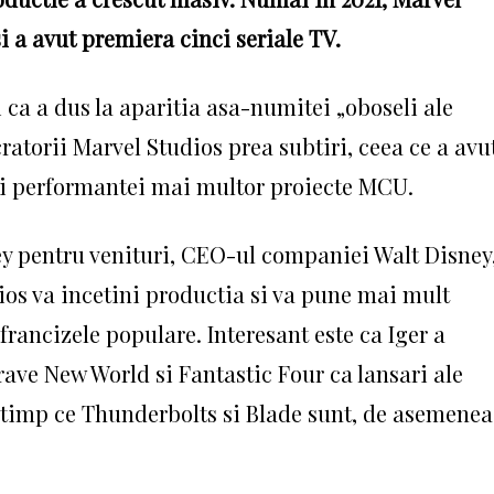
i a avut premiera cinci seriale TV.
a a dus la aparitia asa-numitei „oboseli ale
ucratorii Marvel Studios prea subtiri, ceea ce a avu
 si performantei mai multor proiecte MCU.
ey pentru venituri, CEO-ul companiei Walt Disney
ios va incetini productia si va pune mai mult
francizele populare. Interesant este ca Iger a
ve New World si Fantastic Four ca lansari ale
n timp ce Thunderbolts si Blade sunt, de asemenea