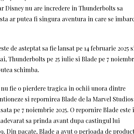
car Disney nu are incredere in Thunderbolts sa
sta ar putea fi singura aventura in care se imbar
e de asteptat sa fie lansat pe 14 februarie 2025 s
ai, Thunderbolts pe 25 iulie si Blade pe 7 noiembr
putea schimba.
nu fie o pierdere tragica in ochii unora dintre
entioneze si repornirea Blade de la Marvel Studios 
ansata pe 7 noiembrie 2025. O repornire Blade este 
u adevarat sa prinda avant dupa castingul lui
019. Din pacate, Blade a avut o perioada de produc