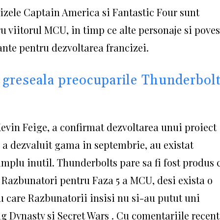
cizele Captain America si Fantastic Four sunt
ru viitorul MCU, in timp ce alte personaje si poves
ante pentru dezvoltarea francizei.
n greseala preocuparile Thunderbol
Kevin Feige, a confirmat dezvoltarea unui proiect
 a dezvaluit gama in septembrie, au existat
simplu inutil. Thunderbolts pare sa fi fost produs 
e Razbunatori pentru Faza 5 a MCU, desi exista o
u care Razbunatorii insisi nu si-au putut uni
ng Dynasty si Secret Wars . Cu comentariile recent