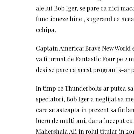
ale lui Bob Iger, se pare ca nici ma
functioneze bine , sugerand ca acea
echipa.
Captain America: Brave New World est
va fi urmat de Fantastic Four pe 2 m
desi se pare ca acest program s-ar 
In timp ce Thunderbolts ar putea sa 
spectatori, Bob Iger a neglijat sa m
care se asteapta in prezent sa fie l
lucru de multi ani, dar a inceput c
Mahershala Ali in rolul titular in 2