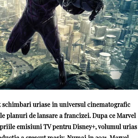
t schimbari uriase in universul cinematografic
ele planuri de lansare a francizei. Dupa ce Marvel
opriile emisiuni TV pentru Disney+, volumul urias
oductie a crescut masiv. Numai in 2021, Marvel