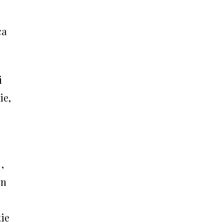
ca
i
ie,
,
in
tie