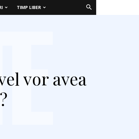
RI
TIMP LIBER
vel vor avea
?