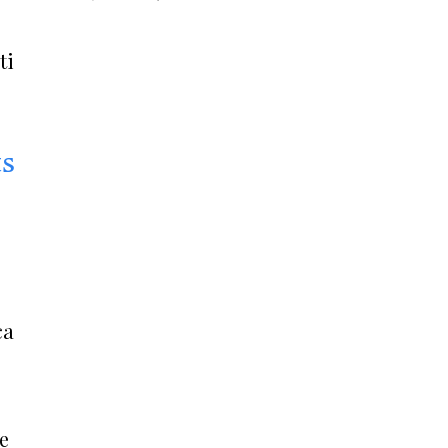
ti
ts
ca
e