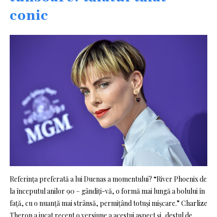
conic
Referința preferată a lui Duenas a momentului? “River Phoenix de
la începutul anilor 90 – gândiți-vă, o formă mai lungă a bolului în
față, cu o nuanță mai strânsă, permițând totuși mișcare.” Charlize
Theron a jucat recent o versiune a acestui aspect și, destul de