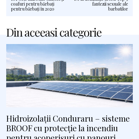
coafuri pentru bărbați
fantezii sexuale ale
pentru bărbați în 2020
barbatilor
Din aceeasi categorie
Hidroizolații Conduraru – sisteme
BROOF cu protecție la incendiu
pentru acoperișuri cu panouri