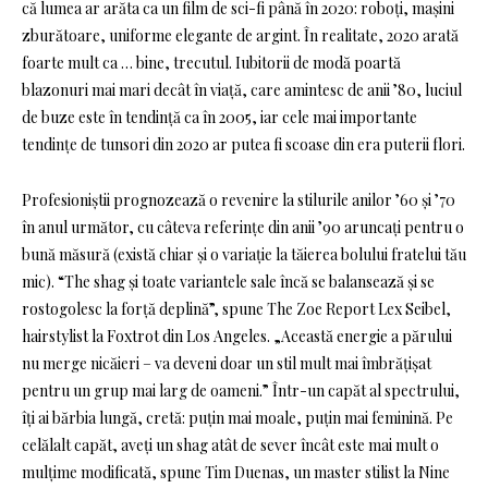
că lumea ar arăta ca un film de sci-fi până în 2020: roboți, mașini
zburătoare, uniforme elegante de argint. În realitate, 2020 arată
foarte mult ca … bine, trecutul. Iubitorii de modă poartă
blazonuri mai mari decât în ​​viață, care amintesc de anii ’80, luciul
de buze este în tendință ca în 2005, iar cele mai importante
tendințe de tunsori din 2020 ar putea fi scoase din era puterii flori.
Profesioniștii prognozează o revenire la stilurile anilor ’60 și ’70
în anul următor, cu câteva referințe din anii ’90 aruncați pentru o
bună măsură (există chiar și o variație la tăierea bolului fratelui tău
mic). “The shag și toate variantele sale încă se balansează și se
rostogolesc la forță deplină”, ​​spune The Zoe Report Lex Seibel,
hairstylist la Foxtrot din Los Angeles. „Această energie a părului
nu merge nicăieri – va deveni doar un stil mult mai îmbrățișat
pentru un grup mai larg de oameni.” Într-un capăt al spectrului,
îți ai bărbia lungă, cretă: puțin mai moale, puțin mai feminină. Pe
celălalt capăt, aveți un shag atât de sever încât este mai mult o
mulțime modificată, spune Tim Duenas, un master stilist la Nine