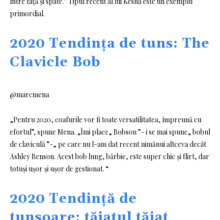
între față și spate.” Tipul recent al lui Kesha este un exemplu
primordial.
2020 Tendința de tuns: The
Clavicle Bob
@marcmena
„Pentru 2020, coafurile vor fi toate versatilitatea, împreună cu
efortul”, spune Mena. „Îmi place„ Bobson ”- i se mai spune„ bobul
de claviculă ”-„ pe care nu l-am dat recent nimănui altceva decât
Ashley Benson. Acest bob lung, bărbie, este super chic și flirt, dar
totuși ușor și ușor de gestionat. “
2020 Tendință de
tunsoare: tăiatul tăiat