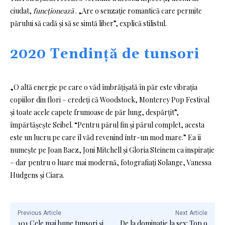
ciudat,
funcționează
. „Are o senzație romantică care permite
părului să cadă și să se simtă liber”, explică stilistul.
2020 Tendință de tunsori
„O altă energie pe care o văd îmbrățișată în păr este vibrația
copiilor din flori – credeți că Woodstock, Monterey Pop Festival
și toate acele capete frumoase de păr lung, despărțit”,
împărtășește Seibel. “Pentru părul fin și părul complet, acesta
este un lucru pe care îl văd revenind într-un mod mare.” Ea îi
numește pe Joan Baez, Joni Mitchell și Gloria Steinem ca inspirație
– dar pentru o luare mai modernă, fotografiați Solange, Vanessa
Hudgens și Ciara.
Previous Article
Next Article
101 Cele mai bune tunsori și
De la dominație la sex: Top 9