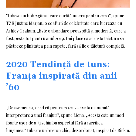
“Iubesc un bob zgâriat care curăță umerii pentru 2020”, spune
TZR Justine Marjan, o coafură de celebritate care lucrează cu
Ashley Graham. „Este o abordare proaspătă și modernă, care a
fost peste tot pentru anul 2019. Îmi place că această tăietură să
păstreze plinătatea prin capete, fără să fie o tăietură completă.
2020 Tendință de tuns:
Franța inspirată din anii
’60
„De asemenea, cred că pentru 2020 va exista o anumită
interpretare a unei franjuri”, spune Mena. „Acesta este un mod
foarte ușor de a-ți schimba aspectul fără a sacrifica
lungimea.” Iubeste un breton chic, dezordonat, inspirat de Birkin.