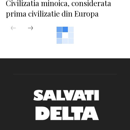
Civilizatia minoica, considerata
prima civilizatie din Europa