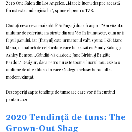
Zero One Salon din Los Angeles. „Marele lucru despre această
formă este androginia lui”, spune el pentru TZR.
Căutați ceva ceva mai subtil? Adăugați doar franjuri. “Am văzut o
mulțime de referințe inspirate din anii ’60 în frumusețe, cum ar fi
flipul părului, iar [franjul] este următorul val”, spune TZR Marc
Mena, o coafură de celebritate care lucrează cu Mindy Kaling și
Ashley Benson. „Gândiți-vă clasicele Jane Birkin și Brigitte
Bardot.” Desigur, dacă retro nu este tocmai lucrul tău, există o
mulțime de alte stiluri din care să alegi, inclusiv bobul ultra-
modern zimțat.
Descoperiți șapte tendințe de tunsoare care vor fi în curând
pentru 2020.
2020 Tendință de tuns: The
Grown-Out Shag