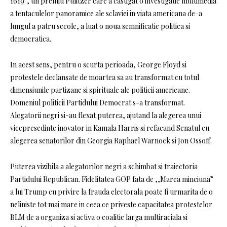
1619″, un premiu Pulitzer care a castigat o investigatie multimedia
a tentaculelor panoramice ale sclaviei in viata americana de-a
lungul a patru secole, a luat o noua semnificatie politica si
democratica.
In acest sens, pentru o scurta perioada, George Floyd si
protestele declansate de moartea sa au transformat cu totul
dimensiunile partizane si spirituale ale politicii americane.
Domeniul politicii Partidului Democrat s-a transformat.
Alegatorii negri si-au flexat puterea, ajutand la alegerea unui
vicepresedinte inovator in Kamala Harris si refacand Senatul cu
alegerea senatorilor din Georgia Raphael Warnock si Jon Ossoff.
Puterea vizibila a alegatorilor negri a schimbat si traiectoria
Partidului Republican. Fidelitatea GOP fata de ,,Marea minciuna”
a lui Trump cu privire la frauda electorala poate fi urmarita de o
neliniste tot mai mare in ceea ce priveste capacitatea protestelor
BLM de a organiza si activa o coalitie larga multiraciala si