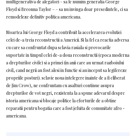
multigenerativa de alegatori – sa le numim generatia George
Floyd si Breonna Taylor – – sa nu invinga doar presedintele, ci sa
remodeleze definitiv politica americana.
Moartea lui George Floyd a contribuit la accelerarea evolutiei
celei de-a treia reconstructii a Americii. Si la fel ca reactia adversa
cu care sa confruntat dupa sclavia rasiala si provocarile
suportate in timpul celei de-a doua reconstructii (epoca moderna
a drepturilor civile) si a primei (in anii care au urmat razboiului
civil, cand negrii au fost alesi in functie si au inceput sa legifereze
propriile posturi). sclavie noua intelegere inainte de a fi eliberat
de Jim Crow), ne confruntam cu asalturi continue asupra
drepturilor de vot negri, rezistenta la a spune adevarul despre
istoria americana si blocaje politice la eforturile de a obtine
reparatii pentru bogatia care a fost jefuita de comunitate afro -
americana.