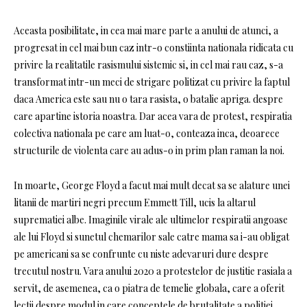
Aceasta posibilitate, in cea mai mare parte a anului de atunci, a
progresat in cel mai bun caz intr-o constiinta nationala ridicata cu
privire la realitatile rasismului sistemic si, in cel mai rau caz, s-a
transformat intr-un meci de strigare politizat cu privire la faptul
daca America este sau nu o tara rasista, o batalie apriga. despre
care apartine istoria noastra. Dar acea vara de protest, respiratia
colectiva nationala pe care am luat-o, conteaza inca, deoarece
structurile de violenta care au adus-o in prim plan raman la noi.
In moarte, George Floyd a facut mai mult decat sa se alature unei
litanii de martiri negri precum Emmett Till, ucis la altarul
suprematiei albe. Imaginile virale ale ultimelor respiratii angoase
ale lui Floyd si sunetul chemarilor sale catre mama sa i-au obligat
pe americani sa se confrunte cu niste adevaruri dure despre
trecutul nostru. Vara anului 2020 a protestelor de justitie rasiala a
servit, de asemenea, ca o piatra de temelie globala, care a oferit
lectii despre modul in care conceptele de brutalitate a politiei,