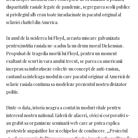
disparitatile rasiale legate de pandemie, segregarea scolii publice
si privilegiul alb erau toate inradacinate in pacatul original al
sclaviei chattel din America.
In anul de la uciderea lui Floyd, aceasta miscare galvanizata
pentru justitia rasiala ne-a adus la un drum moral Dickensian .
Propulsat de tragedia mortii lui Floyd, pentru un moment
exaltant de scurt in vara anului trecut, se parea ca americanii
incepeau sa imbratiseze colectiv un concept de anti-rasism,
cautand sa inteleaga modul in care pacatul originar al Americii de
sclavie rasiala continua sa modeleze prezentul nostru divizator
politic.
Dintr-o data, istoria neagra a contat in moduri vitale pentru
interesul nostru national. Liderii de afaceri, civici si corporativi s-
au grabit sa organizeze seminarii web care ar putea explica
protestele angajatilor lor si echipelor de conducere. ,,Proiectul