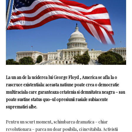
La un an de la uciderea lui George Floyd , America se afla la o
rascruce existentiala: aceasta natiune poate crea o democratie
multiraciala care garanteaza cetatenia si demnitatea neagra – sau
poate sustine status quo-ul opresiunii rasiale subiacente
suprematiei albe.
Pentru un scurt moment, schimbarea dramatica – chiar
revolutionara – parea nu doar posibila, ci inevitabila. Activistii