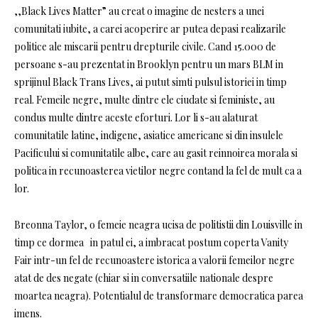
,,Black Lives Matter” au creat o imagine de nesters a unei
comunitati iubite, a carei acoperire ar putea depasi realizarile
politice ale miscarii pentru drepturile civile. Cand 15.000 de
persoane s-au prezentat in Brooklyn pentru un mars BLM in
sprijinul Black Trans Lives, ai putut simti pulsul istoriei in timp
real. Femeile negre, multe dintre ele ciudate si feministe, au
condus multe dintre aceste eforturi. Lor li s-au alaturat
comunitatile latine, indigene, asiatice americane si din insulele
Pacificului si comunitatile albe, care au gasit reinnoirea morala si
politica in recunoasterea vietilor negre contand la fel de mult ca a
lor.
Breonna Taylor, o femeie neagra ucisa de politistii din Louisville in
timp ce dormea in patul ei, a imbracat postum coperta Vanity
Fair intr-un fel de recunoastere istorica a valorii femeilor negre
atat de des negate (chiar si in conversatiile nationale despre
moartea neagra). Potentialul de transformare democratica parea
imens.