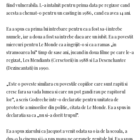
fiind vulnerabila. L-a intalnit pentru prima data pe regizor cand
acesta a chemat-o pentru un casting in 1986, cand ea avea 14 ani.
Ea a spus ca prima lui intrebare pentru ea a fost sa-i intrebe
numele, iar a doua a fost sa intrebe daca are un iubit. Ea a povestit
miercuri pentru Le Monde ca a ingrijit-o si ca a ramas „in
stransoarea lui” timp de sase ani, jucand in doua filme pe care le-a
regizat, Les Mendiants (Cersetorii) in 1988 si La Desenchantee
(Dezincantati) in 1990.
„Este o poveste similara cu povestile copiilor care sunt rapiti si
cresc fara sa vada lumea si care nu pot gandi rau pe rapitorul
lor”, a scris Godreche intr-o declaratie pentru unitatea de
protectie a minorilor din politie, citata de Le Monde. Ea a spus in
declaratia sa ca „nu si-a dorit trupul”.
Ea a spus ziarului ca Jacquot a venit odata sa o ia de la scoala, a
dus-o la cinema si i-a pus mana pe organele genitale lui. Ea a spus