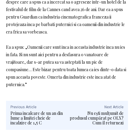
despre care a spus ca a incercat sa o agreseze intr-un hotel de la
festivalul de film de la Cannes cand avea 26 de ani. Dar ea a spus
pentru Guardian ca industria cinematografica franceza ii
protejeaza inca pe barbati puternici si ca oamenii din industrie le
era frica sa vorbeasca.
Ea a spus: „Oamenii care sunt inca in aceasta industrie inca nu ies
in fata. Si nu sunt aici pentru a desfasura o vanatoare de
vrajitoare, dar s-ar putea sa va asteptati la un pic de
compasiune… Este bizar pentru toata lumea ca ies dintr-o data si
spun aceasta poveste. Omerta din industrie este inca atat de
puternica.”
Previous Article
Next Article
Prima incalcare de un an din
Nu ești mulțumit de
lume a limitei cheie de
produsul cumpărat pe OLX?
incalzire de 1,5 C
Cum îl returnezi