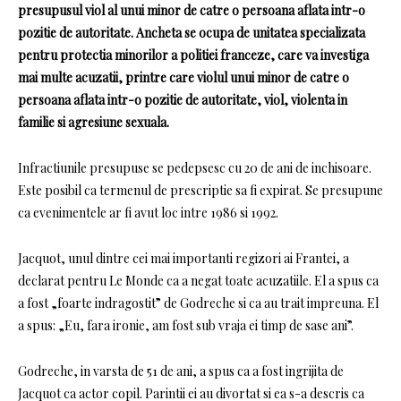
presupusul viol al unui minor de catre o persoana aflata intr-o
pozitie de autoritate. Ancheta se ocupa de unitatea specializata
pentru protectia minorilor a politiei franceze, care va investiga
mai multe acuzatii, printre care violul unui minor de catre o
persoana aflata intr-o pozitie de autoritate, viol, violenta in
familie si agresiune sexuala.
Infractiunile presupuse se pedepsesc cu 20 de ani de inchisoare.
Este posibil ca termenul de prescriptie sa fi expirat. Se presupune
ca evenimentele ar fi avut loc intre 1986 si 1992.
Jacquot, unul dintre cei mai importanti regizori ai Frantei, a
declarat pentru Le Monde ca a negat toate acuzatiile. El a spus ca
a fost „foarte indragostit” de Godreche si ca au trait impreuna. El
a spus: „Eu, fara ironie, am fost sub vraja ei timp de sase ani”.
Godreche, in varsta de 51 de ani, a spus ca a fost ingrijita de
Jacquot ca actor copil. Parintii ei au divortat si ea s-a descris ca