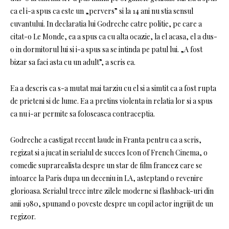
ca el i-a spus ca este un „pervers” si la 14 ani nu stia sensul
cuvantului. In declaratia lui Godreche catre politie, pe care a
citat-o ​​Le Monde, ea a spus ca cu alta ocazie, la el acasa, el a dus-
o in dormitorul lui si i-a spus sa se intinda pe patul lui. „A fost
bizar sa faci asta cu un adult”, a scris ea.
Ea a descris ca s-a mutat mai tarziu cu el si a simtit ca a fost rupta
de prieteni si de lume. Ea a pretins violenta in relatia lor si a spus
ca nu i-ar permite sa foloseasca contraceptia.
Godreche a castigat recent laude in Franta pentru ca a scris,
regizat si a jucat in serialul de succes Icon of French Cinema, o
comedie suprarealista despre un star de film francez care se
intoarce la Paris dupa un deceniu in LA, asteptand o revenire
glorioasa. Serialul trece intre zilele moderne si flashback-uri din
anii 1980, spunand o poveste despre un copil actor ingrijit de un
regizor.