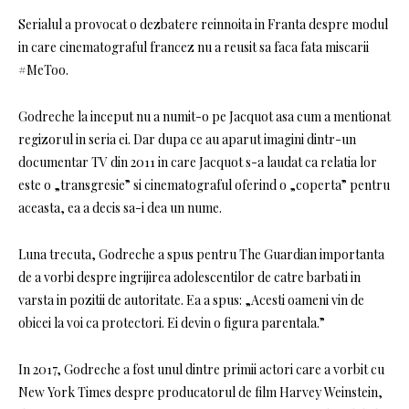
Serialul a provocat o dezbatere reinnoita in Franta despre modul
in care cinematograful francez nu a reusit sa faca fata miscarii
#MeToo.
Godreche la inceput nu a numit-o pe Jacquot asa cum a mentionat
regizorul in seria ei. Dar dupa ce au aparut imagini dintr-un
documentar TV din 2011 in care Jacquot s-a laudat ca relatia lor
este o „transgresie” si cinematograful oferind o „coperta” pentru
aceasta, ea a decis sa-i dea un nume.
Luna trecuta, Godreche a spus pentru The Guardian importanta
de a vorbi despre ingrijirea adolescentilor de catre barbati in
varsta in pozitii de autoritate. Ea a spus: „Acesti oameni vin de
obicei la voi ca protectori. Ei devin o figura parentala.”
In 2017, Godreche a fost unul dintre primii actori care a vorbit cu
New York Times despre producatorul de film Harvey Weinstein,