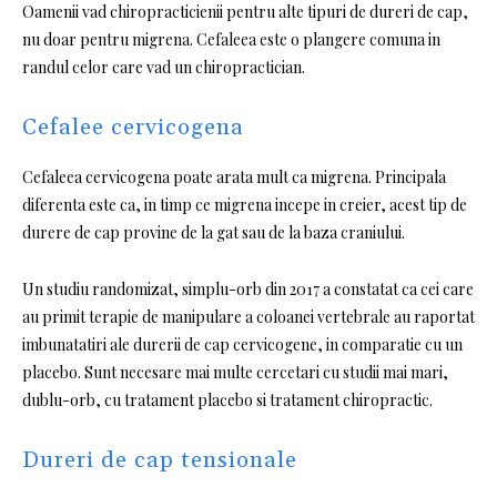
Oamenii vad chiropracticienii pentru alte tipuri de dureri de cap,
nu doar pentru migrena. Cefaleea este o plangere comuna in
randul celor care vad un chiropractician.
Cefalee cervicogena
Cefaleea cervicogena poate arata mult ca migrena. Principala
diferenta este ca, in timp ce migrena incepe in creier, acest tip de
durere de cap provine de la gat sau de la baza craniului.
Un studiu randomizat, simplu-orb din 2017 a constatat ca cei care
au primit terapie de manipulare a coloanei vertebrale au raportat
imbunatatiri ale durerii de cap cervicogene, in comparatie cu un
placebo. Sunt necesare mai multe cercetari cu studii mai mari,
dublu-orb, cu tratament placebo si tratament chiropractic.
Dureri de cap tensionale