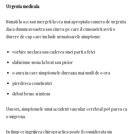
Urgenta medicala
Sunati la 911 sau mergeti la cea mai apropiata camera de urgenta
daca dumneavoastra sau cineva pe care il cunoasteti aveti o
durere de cap care include urmatoarele simptome:
vorbire neclara sau caderea unei parti a fetei
slabiciune noua la brat sau picior
o aura in care simptomele dureaza mai mult de o ora
pierderea constientei
debut brusc si intens
Uneori, simptomele unui accident vascular cerebral pot parea ca
o migrena.
In timp ce ingrijirea chiropractica poate fi considerata un