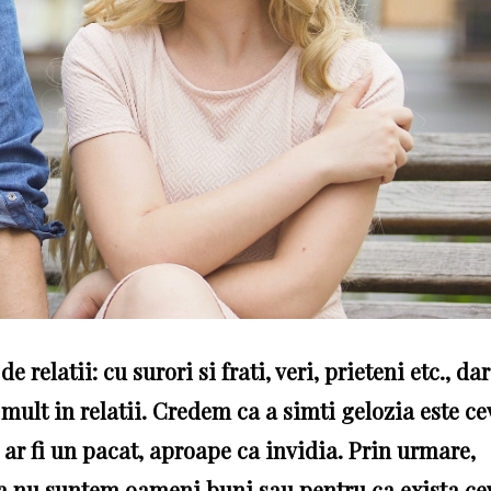
 relatii: cu surori si frati, veri, prieteni etc., dar
 mult in relatii. Credem ca a simti gelozia este ce
 ar fi un pacat, aproape ca invidia. Prin urmare,
ca nu suntem oameni buni sau pentru ca exista ce