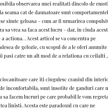
osibila observarea unei realitati dincolo de emoti
ea da seama cat de daunatoare sunt comportamente
d se simte geloasa – cum ar fi urmarirea compulsi
a sa vrea sa faca acest lucru – dar, in ciuda aces
a actiona. . Acest articol se va concentra pe
desea de gelozie, cu scopul de a le oferi anumite
pasi catre un alt mod de a relationa cu ceilalti ,
ciocanitoare care iti ciugulesc craniul din interio
 de inconfortabila, sunt insotite de ganduri care 
ta sa facem lucruri pe care probabil le vom regret
ea linisti. Acesta este paradoxul cu care ne