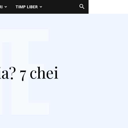
RI
TIMP LIBER
a? 7 chei