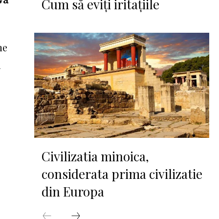
Cum să eviți iritațiile
ne
m
Civilizatia minoica,
considerata prima civilizatie
din Europa