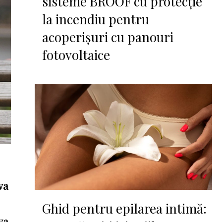
sisteme BROOF cu protecție
la incendiu pentru
acoperișuri cu panouri
fotovoltaice
va
Ghid pentru epilarea intimă:
va