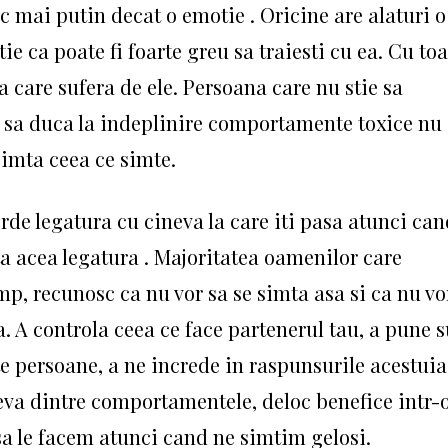
 mai putin decat o emotie . Oricine are alaturi o
e ca poate fi foarte greu sa traiesti cu ea. Cu toa
a care sufera de ele. Persoana care nu stie sa
 sa duca la indeplinire comportamente toxice nu
simta ceea ce simte.
erde legatura cu cineva la care iti pasa atunci ca
a acea legatura . Majoritatea oamenilor care
imp, recunosc ca nu vor sa se simta asa si ca nu vo
 A controla ceea ce face partenerul tau, a pune 
te persoane, a ne increde in raspunsurile acestuia
teva dintre comportamentele, deloc benefice intr-
sa le facem atunci cand ne simtim gelosi.