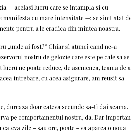
a — acelasi lucru care se intampla si cu
e manifesta cu mare intensitate —: se simt atat d
ente pentru a le eradica din mintea noastra.
ru „unde ai fost?” Chiar si atunci cand ne-a
rezervorul nostru de gelozie care este pe cale sa se
st lucru ne poate reduce, de asemenea, teama de a 
 acea intrebare, cu acea asigurare, am reusit sa
ne, dureaza doar cateva secunde sa-ti dai seama.
nerva pe comportamentul nostru, da. Dar importan
n cateva zile – sau ore, poate – va aparea o noua