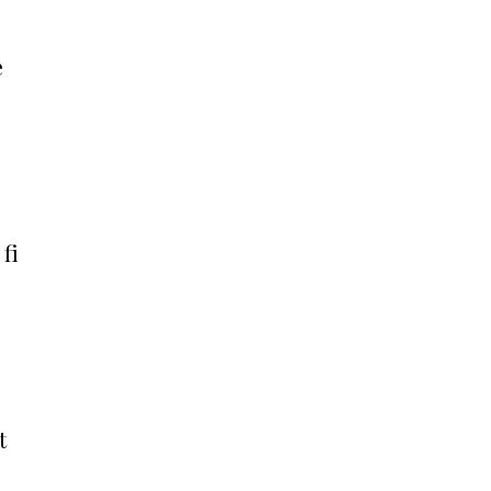
e
fi
t