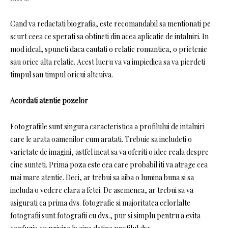
Cand va redactati biografia, este recomandabil sa mentionati pe
scurt ceea ce sperati sa obtineti din acea aplicatie de intalniri. In
mod ideal, spuneti daca cautati o relatie romantica, o prietenie
sau orice alta relatie. Acest lucru va va impiedica sa va pierdeti
timpul sau timpul oricui altcuiva.
Acordati atentie pozelor
Fotografiile sunt singura caracteristica a profilului de intalniri
care le arata oamenilor cum aratati. Trebuie sa includeti o
varietate de imagini, astfel incat sa va oferiti o idee reala despre
cine sunteti. Prima poza este cea care probabil iti va atrage cea
mai mare atentie. Deci, ar trebui sa aiba o lumina buna si sa
includa o vedere clara a fetei. De asemenea, ar trebui sa va
asigurati ca prima dvs. fotografie si majoritatea celorlalte
fotografii sunt fotografii cu dvs., pur si simplu pentru a evita