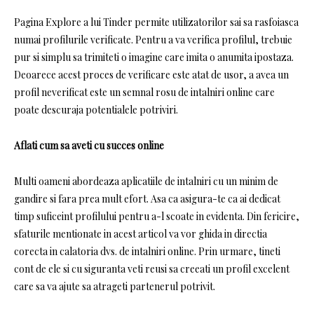
Pagina Explore a lui Tinder permite utilizatorilor sai sa rasfoiasca
numai profilurile verificate. Pentru a va verifica profilul, trebuie
pur si simplu sa trimiteti o imagine care imita o anumita ipostaza.
Deoarece acest proces de verificare este atat de usor, a avea un
profil neverificat este un semnal rosu de intalniri online care
poate descuraja potentialele potriviri.
Aflati cum sa aveti cu succes online
Multi oameni abordeaza aplicatiile de intalniri cu un minim de
gandire si fara prea mult efort. Asa ca asigura-te ca ai dedicat
timp suficeint profilului pentru a-l scoate in evidenta. Din fericire,
sfaturile mentionate in acest articol va vor ghida in directia
corecta in calatoria dvs. de intalniri online. Prin urmare, tineti
cont de ele si cu siguranta veti reusi sa creeati un profil excelent
care sa va ajute sa atrageti partenerul potrivit.