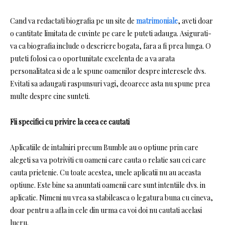
Cand va redactati biografia pe un site de
matrimoniale
, aveti doar
o cantitate limitata de cuvinte pe care le puteti adauga. Asigurati-
va ca biografia include o descriere bogata, fara a fi prea lunga. O
puteti folosi ca o oportunitate excelenta de a va arata
personalitatea si de a le spune oamenilor despre interesele dvs.
Evitati sa adaugati raspunsuri vagi, deoarece asta nu spune prea
multe despre cine sunteti.
Fii specifici cu privire la ceea ce cautati
Aplicatiile de intalniri precum Bumble au o optiune prin care
alegeti sa va potriviti cu oameni care cauta o relatie sau cei care
cauta prietenie. Cu toate acestea, unele aplicatii nu au aceasta
optiune. Este bine sa anuntati oamenii care sunt intentiile dvs. in
aplicatie. Nimeni nu vrea sa stabileasca o legatura buna cu cineva,
doar pentru a afla in cele din urma ca voi doi nu cautati acelasi
lucru.