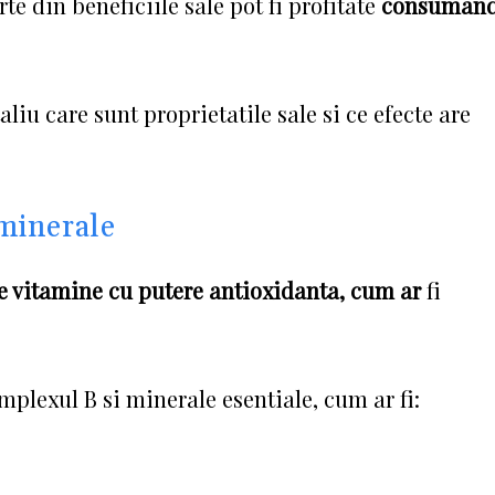
e din beneficiile sale pot fi profitate
consuman
liu care sunt proprietatile sale si ce efecte are
 minerale
de vitamine cu putere antioxidanta, cum ar
fi
plexul B si minerale esentiale, cum ar fi: