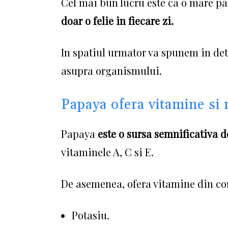
Cel mai bun lucru este ca o mare part
doar o felie in fiecare zi.
In spatiul urmator va spunem in deta
asupra organismului.
Papaya ofera vitamine si
Papaya
este o sursa semnificativa 
vitaminele A, C si E.
De asemenea, ofera vitamine din com
Potasiu.