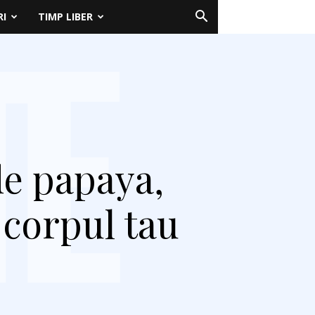
RI
TIMP LIBER
de papaya,
 corpul tau