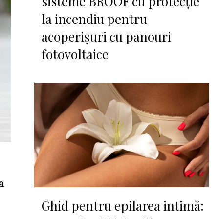
sisteme BROOF cu protecție
la incendiu pentru
acoperișuri cu panouri
fotovoltaice
a
Ghid pentru epilarea intimă: