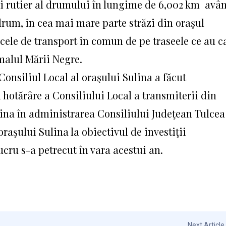
 rutier al drumului în lungime de 6,002 km avâ
um, în cea mai mare parte străzi din oraşul
oacele de transport în comun de pe traseele ce au c
malul Mării Negre.
 Consiliul Local al oraşului Sulina a făcut
 hotărâre a Consiliului Local a transmiterii din
ina în administrarea Con­siliu­lui Judeţean Tulce
a­şului Sulina la obiectivul de in­vestiţii
ucru s-a petrecut în vara acestui an.
Next Article