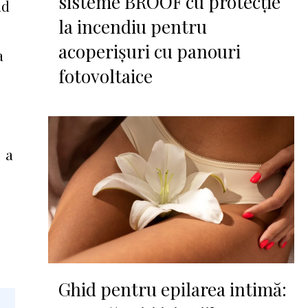
sisteme BROOF cu protecție
nd
la incendiu pentru
acoperișuri cu panouri
a
fotovoltaice
a a
Ghid pentru epilarea intimă: