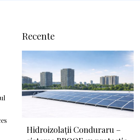
Recente
ul
ces
Hidroizolații Conduraru –