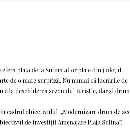
prefera plaja de la Sulina altor plaje din judeţul
parte de o mare surpriză. Nu numai că lucrările de
ână la deschiderea sezonului turistic, dar şi drum
re în cadrul obiectivului „Modernizare drum de ac
biectivul de investiţii Amena­jare Plaja Sulina”,