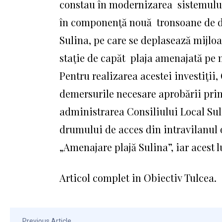
constau în modernizarea sistemului
în componenţă nouă tronsoane de dr
Sulina, pe care se de­pla­sează mijl
staţie de capăt plaja amenajată pe 
Pentru realizarea acestei inves­tiţii,
demersurile necesare aprobării prin
administrarea Consiliului Lo­cal Sul
drumului de acces din intravilanul or
„Amenajare plajă Sulina”, iar acest l
Articol complet in Obiectiv Tulcea.
Previous Article