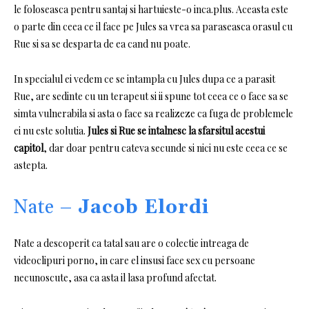
le foloseasca pentru santaj si hartuieste-o inca.plus.
Aceasta este
o parte din ceea ce il face pe Jules sa vrea sa paraseasca orasul cu
Rue si sa se desparta de ea cand nu poate.
In specialul ei vedem ce se intampla cu Jules dupa ce a parasit
Rue, are sedinte cu un terapeut si ii spune tot ceea ce o face sa se
simta vulnerabila si asta o face sa realizeze ca fuga de problemele
ei nu este solutia.
Jules si Rue se intalnesc la sfarsitul acestui
capitol
, dar doar pentru cateva secunde si nici nu este ceea ce se
astepta.
Nate –
Jacob Elordi
Nate a descoperit ca tatal sau are o colectie intreaga de
videoclipuri porno, in care el insusi face sex cu persoane
necunoscute, asa ca asta il lasa profund afectat.