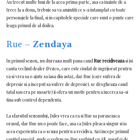
Au trecut multe luni de la acea prima parte, asa ca inainte de a
trece la a doua, trebuie sa va amintiti ce s-a intamplat cu toate
personajele la final, si in capitolele speciale care sunt o punte care
leaga primul de al doilea.
Rue –
Zendaya
In primul sezon, nu dureaza mult pana cand
Rue recidiveaza
si isi
cauta vechiul dealer (Fezco, care este ciudat de ingrijorat pentru
ea si vrea sa o ajute sa iasa din asta), dar Rue (care sufera de
depresie si a inceput sa sufere de depresie). se drogheaza cand
tatal sau era pe moarte) ii ofera un motiv pentru a incerca sa-si
tina sub control dependenta.
La sfarsitul sezonului, Jules vrea ca ea si Rue sa paraseasca
orasul, dar Rue nu o poate face, asa ca Jules pleaca singur si ia
acea experienta ca o scuza pentru a recidiva.
Aici incepe primul
capitol special, unde o vedem pe Rue vorbind cu Ali, nasul ei de