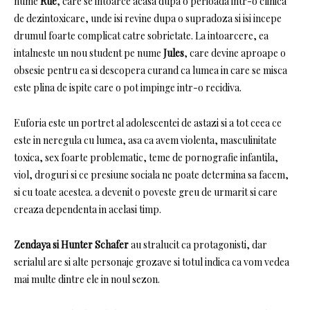
nume
Rue
, care se intoarce acasa dupa o perioada intr-o clinica
de dezintoxicare, unde isi revine dupa o supradoza si isi incepe
drumul foarte complicat catre sobrietate.
La intoarcere, ea
intalneste un nou student pe nume
Jules
, care devine aproape o
obsesie pentru ea si descopera curand ca lumea in care se misca
este plina de ispite care o pot impinge intr-o recidiva.
Euforia este un portret al adolescentei de astazi si a tot ceea ce
este in neregula cu lumea, asa ca avem violenta, masculinitate
toxica, sex foarte problematic, teme de pornografie infantila,
viol, droguri si ce presiune sociala ne poate determina sa facem,
si cu toate acestea. a devenit o poveste greu de urmarit si care
creaza dependenta in acelasi timp.
Zendaya si Hunter Schafer
au stralucit ca protagonisti, dar
serialul are si alte personaje grozave si totul indica ca vom vedea
mai multe dintre ele in noul sezon.