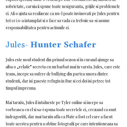
sobrietate, caruia ii spune toate nesiguranta, grijile si problemele
ei.
Ali o ajuta sa realizeze ca nu-l poate invinovati pe Jules pentru
tot ce i s-a intamplat si o face sa vada ca trebuie sa-si asume
responsabilitatea pentru actiunile ei.
Jules-
Hunter Schafer
Jules este noul student din primul sezon si in curand ajunge sa
aiba o „relatie” secreta cu un barbat mai in varsta.
Jules, care este
trans, incepe sa sufere de bullying din partea unora dintre
studenti, dar isi gaseste refugiu in Rue si cei doi isi petrec tot
timpul impreuna.
Mai tarziu, Jules il intalneste pe Tyler online si incepe sa
vorbeasca cu el si sa-i spuna toate secretele ei, crezand ca sunt
indragostiti, dar mai tarziu afla ca Nate a fost cel care a facut
toate acestea pentru a obtine fotografii pe care intentioneaza sa