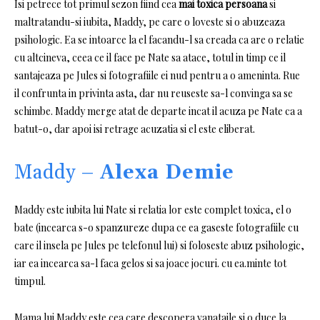
Isi petrece tot primul sezon fiind cea
mai toxica persoana
si
maltratandu-si iubita, Maddy, pe care o loveste si o abuzeaza
psihologic.
Ea se intoarce la el facandu-l sa creada ca are o relatie
cu altcineva, ceea ce il face pe Nate sa atace, totul in timp ce il
santajeaza pe Jules si fotografiile ei nud pentru a o ameninta.
Rue
il confrunta in privinta asta, dar nu reuseste sa-l convinga sa se
schimbe.
Maddy merge atat de departe incat il acuza pe Nate ca a
batut-o, dar apoi isi retrage acuzatia si el este eliberat.
Maddy –
Alexa Demie
Maddy este iubita lui Nate si relatia lor este complet toxica, el o
bate (incearca s-o spanzureze dupa ce ea gaseste fotografiile cu
care il insela pe Jules pe telefonul lui) si foloseste abuz psihologic,
iar ea incearca sa-l faca gelos si sa joace jocuri. cu ea.minte tot
timpul.
Mama lui Maddy este cea care descopera vanataile si o duce la