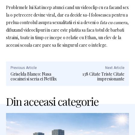
Problemele lui Kat incep atunci cand un videoclip cu ea facand sex
la o petrecere devine viral, dar ea decide sa-l foloseasca pentru a
prelua controlul asupra sexualitatii ei si a deveni o
fata cu camera
,
difuzand videoclipuri in care este platita sa faca totul de barbati
straini, toate in timp ce incepe o relatie cu Ethan, un elev de la
aceeasi scoala care pare sa fie singurul care o intelege.
Previous Article
Next Article
Griselda Blanco: Nasa
138 Citate Triste Citate
cocainei si seria ei Netflix
impresionante
Din aceeasi categorie