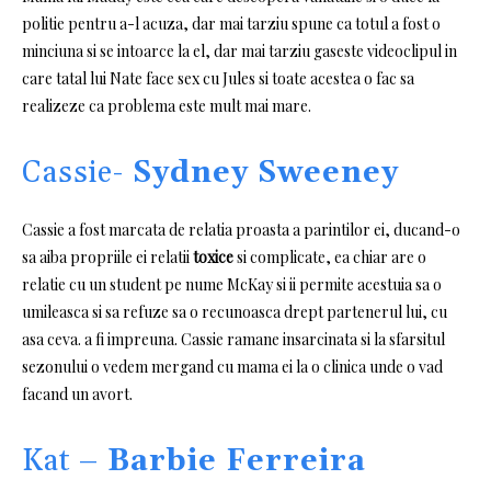
politie pentru a-l acuza, dar mai tarziu spune ca totul a fost o
minciuna si se intoarce la el, dar mai tarziu gaseste videoclipul in
care tatal lui Nate face sex cu Jules si toate acestea o fac sa
realizeze ca problema este mult mai mare.
Cassie-
Sydney Sweeney
Cassie a fost marcata de relatia proasta a parintilor ei, ducand-o
sa aiba propriile ei relatii
toxice
si complicate, ea chiar are o
relatie cu un student pe nume McKay si ii permite acestuia sa o
umileasca si sa refuze sa o recunoasca drept partenerul lui, cu
asa ceva. a fi impreuna.
Cassie ramane insarcinata si la sfarsitul
sezonului o vedem mergand cu mama ei la o clinica unde o vad
facand un avort.
Kat –
Barbie Ferreira