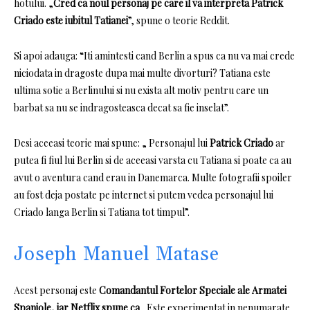
hotului.
„
Cred ca noul personaj pe care il va interpreta Patrick
Criado este iubitul Tatianei
”, spune o teorie Reddit.
Si apoi adauga: “Iti amintesti cand Berlin a spus ca nu va mai crede
niciodata in dragoste dupa mai multe divorturi? Tatiana este
ultima sotie a Berlinului si nu exista alt motiv pentru care un
barbat sa nu se indragosteasca decat sa fie inselat”.
Desi aceeasi teorie mai spune: „ Personajul lui
Patrick Criado
ar
putea fi fiul lui Berlin si de aceeasi varsta cu Tatiana si poate ca au
avut o aventura cand erau in Danemarca. Multe fotografii spoiler
au fost deja postate pe internet si putem vedea personajul lui
Criado langa Berlin si Tatiana tot timpul”.
Joseph Manuel Matase
Acest personaj este
Comandantul Fortelor Speciale ale Armatei
Spaniole, iar Netflix spune ca
„Este experimentat in nenumarate