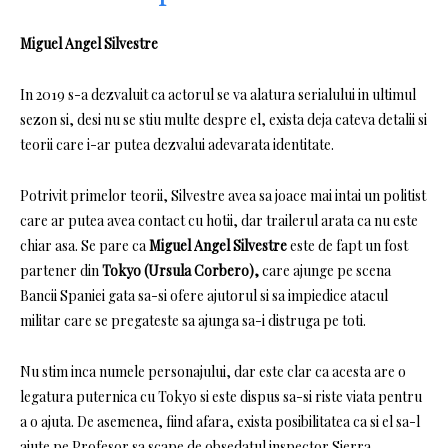
Miguel Angel Silvestre
In 2019 s-a dezvaluit ca actorul se va alatura serialului in ultimul
sezon si, desi nu se stiu multe despre el, exista deja cateva detalii si
teorii care i-ar putea dezvalui adevarata identitate.
Potrivit primelor teorii, Silvestre avea sa joace mai intai un politist
care ar putea avea contact cu hotii, dar trailerul arata ca nu este
chiar asa.
Se pare ca
Miguel Angel Silvestre
este de fapt un fost
partener din
Tokyo (Ursula Corbero),
care ajunge pe scena
Bancii Spaniei gata sa-si ofere ajutorul si sa impiedice atacul
militar care se pregateste sa ajunga sa-i distruga pe toti.
Nu stim inca numele personajului, dar este clar ca acesta are o
legatura puternica cu Tokyo si este dispus sa-si riste viata pentru
a o ajuta.
De asemenea, fiind afara, exista posibilitatea ca si el sa-l
ajute pe Profesor sa scape de obsedatul inspector Sierra.