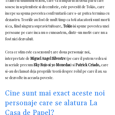
Trailerul ultimului sezon, care va fi impartit in doua parti care
sosesc in septembrie si decembrie, este povestit de Tokio, care
incepe sa spuna povestea confruntarii care s-ar putea termina cu
dezastru.
Teoriile au fost de mult timp ca toti atacatorii sunt morti
si ca, fiind singura supravietuitoare,
Tokio
isi spune povestea unei
persoane pe care inca nu o cunoastem, dintr-un motiv care nu a
fost nici dezvaluit.
Ceea ce stim este ca sezonul 5 are doua personaje noi,
interpretate de
Miguel Angel Silvestre
(pe care il putem vedea si
in seriale precum
Sky Rojo
si 30 Monedas
) si
Patrick Criado,
care
si-au declansat deja propriile teorii despre rolul pe care il au. sa
se dezvolte in aceasta poveste.
Cine sunt mai exact aceste noi
personaje care se alatura La
Casa de Papel?