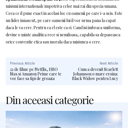
misiuni internationale impotriva celor mai rai din specia umana.
Ceea ce il pune exact in acelasi loc cu oamenii pe care i-a ucis.
Este
un lider innascut, pe care oamenii lui il vor urma pana la capat
daca le va cere.
Pentru ca el este ca ei.
Cand isi imbraca uniforma,
devine o minte analitica rece si nemiloasa, capabila sa depaseasca
orice conventie etica sau morala daca misiunea o cere.
Previous Article
Next Article
22 de filme pe Netflix, HBO
Cum a devenit Scarlett
Max si Amazon Prime care te
Johansson o mare eroina:
vor face sa tipi de groaza
Black Widow pentru Lucy
Din aceeasi categorie