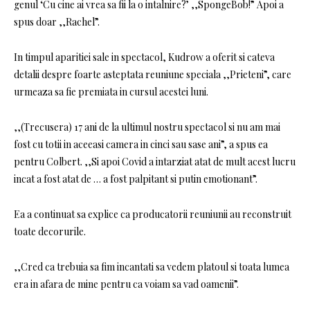
genul ‘Cu cine ai vrea sa fii la o intalnire?’ ,,SpongeBob!” Apoi a
spus doar ,,Rachel”.
In timpul aparitiei sale in spectacol, Kudrow a oferit si cateva
detalii despre foarte asteptata reuniune speciala ,,Prieteni”, care
urmeaza sa fie premiata in cursul acestei luni.
,,(Trecusera) 17 ani de la ultimul nostru spectacol si nu am mai
fost cu totii in aceeasi camera in cinci sau sase ani”, a spus ea
pentru Colbert. ,,Si apoi Covid a intarziat atat de mult acest lucru
incat a fost atat de … a fost palpitant si putin emotionant”.
Ea a continuat sa explice ca producatorii reuniunii au reconstruit
toate decorurile.
,,Cred ca trebuia sa fim incantati sa vedem platoul si toata lumea
era in afara de mine pentru ca voiam sa vad oamenii”.