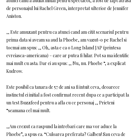
atunci cand a audiat initial pentru spectacol, a fost de fapt atrasa
de personajul lui Rachel Green, interpretat ulterior de Jennifer
Aniston.
,, Este amuzant pentru ca atunci cand am citit scenariul pentru
prima data si aveam sa aud la Phoebe, am vazut-o pe Rachel si
tocmai am spus: ,, Oh, asta e ca o Long Island JAP (printesa
evreiasca-americana) – care ar putea fi hilar
.
Pot sa ma identific
mai mult cu asta. Dar ei au spus: ,, Nu, nu. Phoebe “, a explicat
Kudrow.
Este posibil ca tanara de 57 de ani sa fi intuit ceva, deoarece
instinctul ei initial a fost confirmat recent dupa ce a participat la
un test Buzzfeed pentru a afla cu ce personaj ,, Prieteni
“seamana cel mai mult.
,,Am crezut ca raspund la intrebari care ma vor aduce la
Phoebe”, a spus ea. “Culoarea preferata? Galben! Sau ceva de