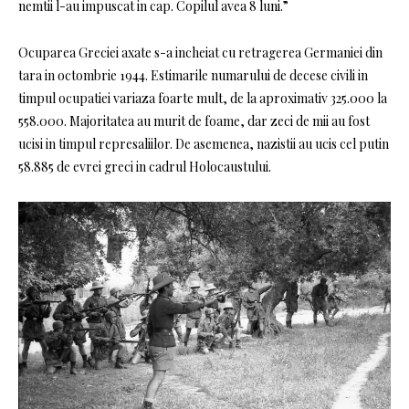
nemtii l-au impuscat in cap. Copilul avea 8 luni.”
Ocuparea Greciei axate s-a incheiat cu retragerea Germaniei din
tara in octombrie 1944. Estimarile numarului de decese civili in
timpul ocupatiei variaza foarte mult, de la aproximativ 325.000 la
558.000. Majoritatea au murit de foame, dar zeci de mii au fost
ucisi in timpul represaliilor. De asemenea, nazistii au ucis cel putin
58.885 de evrei greci in cadrul Holocaustului.