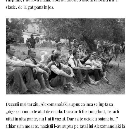
sfasie, de la gat pana in jos.
Decenii mai tarziu, Alexomanolaki a spus ca inca se lupta sa
„digere o moarte atat de cruda. Daca ar fi fost un glont, te-ai fi
uitat in alta parte, nu l-ai fi vazut. Dar sa te ucid cu baioneta…”
Chiar si in moarte, nazistii l-au supus pe tatal lui Alexomanolaki la