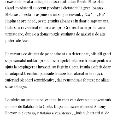
rezistenti decat a anticipat autocratul italian Benito Mussolini.
Cand invadatorii au cerut predarea dictatorului grec Ioannis
Metaxas, acesta a raspuns cu un singur cuvant: „
Oxi
” — „Nu”.
Impinsa spre nord, peste granita albaneza in doar o saptamana,
Italia si-a revendicat victoria asupra Greciei abia in primavara
urmatoare, dupa o a doua invazie sustinuta de nazisti si de alte
puteri ale Axei.
Pe masura ce situatia de pe continent s-a deteriorat, oficialii greci
si personalul militar, precum si trupele britanice trimise pentru a
ajuta la respingerea invaziei, au fugit in Creta. Insula a oferit doar
un adapost trecator: parasutistii nazisti au atacat in mai 1941,
suferind pierderi semnificative, dar reusind sa-i forteze pe aliati
sa se retraga.
Localnicii au jucat un rol esential in ceea ce a devenit cunoscut sub
numele de Batalia de la Creta. Dupa cum scrie istoricul Antony
Beevor in
Creta 1941: Batalia si rezistenta
, „Baietii, batranii si, de