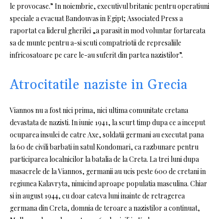
le provocase.” In noiembrie, executivul britanic pentru operatiuni
speciale a evacuat Bandouvas in Egipt; Associated Press a
raportat ca liderul gherilei „a parasit in mod voluntar fortareata
sa de munte pentru a-si scuti compatriotii de represaliile
infricosatoare pe care le-au suferit din partea nazistilor”.
Atrocitatile naziste in Grecia
Viannos nu a fost nici prima, nici ultima comunitate cretana
devastata de nazisti. In iunie 1941, la scurt timp dupa ce a inceput
ocuparea insulei de catre Axe, soldatii germani au executat pana
la 60 de civili barbati in satul Kondomari, ca razbunare pentru
participarea localnicilor la batalia de la Creta. La trei luni dupa
masacrele de la Viannos, germanii au ucis peste 600 de cretani in
regiunea Kalavryta, nimicind aproape populatia masculina. Chiar
si in august 1944, cu doar cateva luni inainte de retragerea
germana din Creta, domnia de teroare a nazistilor a continuat,