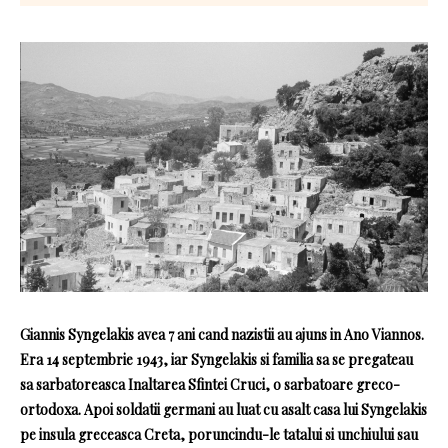
Giannis Syngelakis avea 7 ani cand nazistii au ajuns in Ano Viannos.
Era 14 septembrie 1943, iar Syngelakis si familia sa se pregateau
sa sarbatoreasca Inaltarea Sfintei Cruci, o sarbatoare greco-
ortodoxa. Apoi soldatii germani au luat cu asalt casa lui Syngelakis
pe insula greceasca Creta, poruncindu-le tatalui si unchiului sau