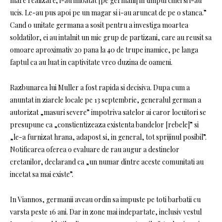
mare realizare; i-au imbatat [pe germani] in timpul cinei si i-au
ucis. Le-au pus apoi pe un magar si i-au aruncat de pe o stanca.”
Cand o unitate germana a sosit pentru a investiga moartea
soldatilor, ei au intalnit un mic grup de partizani, care au reusit sa
omoare aproximativ 20 pana la 40 de trupe inamice, pe langa
faptul ca au luat in captivitate vreo duzina de oameni.
Razbunarea lui Muller a fost rapida si decisiva. Dupa cum a
anuntat in ziarele locale pe 13 septembrie, generalul german a
autorizat „masuri severe” impotriva satelor ai caror locuitori se
presupune ca „constientizeaza existenta bandelor [rebele]” si
„le-a furnizat hrana, adapost si, in general, tot sprijinul posibil”.
Notificarea oferea o evaluare de rau augur a destinelor
cretanilor, declarand ca „un numar dintre aceste comunitati au
incetat sa mai existe”.
In Viannos, germanii aveau ordin sa impuste pe toti barbatii cu
varsta peste 16 ani. Dar in zone mai indepartate, inclusiv vestul