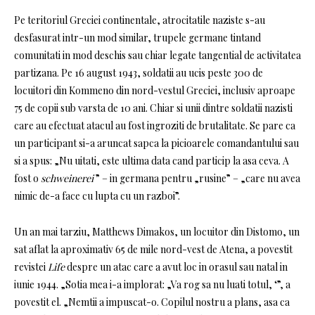
Pe teritoriul Greciei continentale, atrocitatile naziste s-au
desfasurat intr-un mod similar, trupele germane tintand
comunitati in mod deschis sau chiar legate tangential de activitatea
partizana. Pe 16 august 1943, soldatii au ucis peste 300 de
locuitori din Kommeno din nord-vestul Greciei, inclusiv aproape
75 de copii sub varsta de 10 ani. Chiar si unii dintre soldatii nazisti
care au efectuat atacul au fost ingroziti de brutalitate. Se pare ca
un participant si-a aruncat sapca la picioarele comandantului sau
si a spus: „Nu uitati, este ultima data cand particip la asa ceva. A
fost o
schweinerei
” – in germana pentru „rusine” – „care nu avea
nimic de-a face cu lupta cu un razboi”.
Un an mai tarziu, Matthews Dimakos, un locuitor din Distomo, un
sat aflat la aproximativ 65 de mile nord-vest de Atena, a povestit
revistei
Life
despre un atac care a avut loc in orasul sau natal in
iunie 1944. „Sotia mea i-a implorat: „Va rog sa nu luati totul, ‘”, a
povestit el. „Nemtii a impuscat-o. Copilul nostru a plans, asa ca