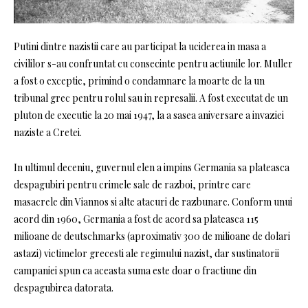
Putini dintre nazistii care au participat la uciderea in masa a
civililor s-au confruntat cu consecinte pentru actiunile lor. Muller
a fost o exceptie, primind o condamnare la moarte de la un
tribunal grec pentru rolul sau in represalii. A fost executat de un
pluton de executie la 20 mai 1947, la a sasea aniversare a invaziei
naziste a Cretei.
In ultimul deceniu, guvernul elen a impins Germania sa plateasca
despagubiri pentru crimele sale de razboi, printre care
masacrele din Viannos si alte atacuri de razbunare. Conform unui
acord din 1960, Germania a fost de acord sa plateasca 115
milioane de deutschmarks (aproximativ 300 de milioane de dolari
astazi) victimelor grecesti ale regimului nazist, dar sustinatorii
campaniei spun ca aceasta suma este doar o fractiune din
despagubirea datorata.