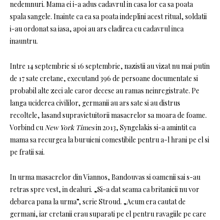
nedemnuri. Mama ei i-a adus cadavrul in casa lor ca sa poata
spala sangele. Inainte ca ea sa poata indeplini acest ritual, soldatii
i-au ordonat sa iasa, apoi au ars cladirea cu cadavrul inca
inauntru.
Intre 14 septembrie si 16 septembrie, nazistii au vizat nu mai putin
de 17 sate cretane, executand 396 de persoane documentate si
probabil alte zeci ale caror decese au ramas neinregistrate. Pe
langa uciderea civililor, germanii au ars sate si au distrus
recoltele, lasand supravietuitorii masacrelor sa moara de foame.
Vorbind cu
New York Times
in 2013, Syngelakis si-a amintit ca
mama sa recurgea la buruieni comestibile pentru a-l hrani pe el si
pe fratii sai.
In urma masacrelor din Viannos, Bandouvas si oamenii sai s-au
retras spre vest, in dealuri. „Si-a dat seama ca britanicii nu vor
debarca pana la urma”, scrie Stroud. „Acum era cautat de
germani, iar cretanii erau suparati pe el pentru ravagiile pe care