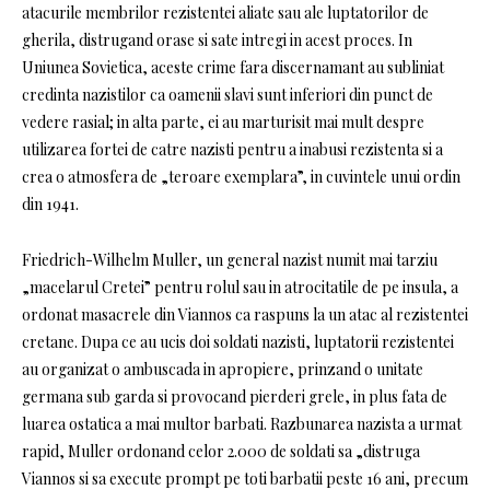
atacurile membrilor rezistentei aliate sau ale luptatorilor de
gherila, distrugand orase si sate intregi in acest proces. In
Uniunea Sovietica, aceste crime fara discernamant au subliniat
credinta nazistilor ca oamenii slavi sunt inferiori din punct de
vedere rasial; in alta parte, ei au marturisit mai mult despre
utilizarea fortei de catre nazisti pentru a inabusi rezistenta si a
crea o atmosfera de „teroare exemplara”, in cuvintele unui ordin
din 1941.
Friedrich-Wilhelm Muller, un general nazist numit mai tarziu
„macelarul Cretei” pentru rolul sau in atrocitatile de pe insula, a
ordonat masacrele din Viannos ca raspuns la un atac al rezistentei
cretane. Dupa ce au ucis doi soldati nazisti, luptatorii rezistentei
au organizat o ambuscada in apropiere, prinzand o unitate
germana sub garda si provocand pierderi grele, in plus fata de
luarea ostatica a mai multor barbati. Razbunarea nazista a urmat
rapid, Muller ordonand celor 2.000 de soldati sa „distruga
Viannos si sa execute prompt pe toti barbatii peste 16 ani, precum