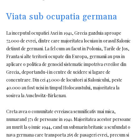
Viata sub ocupatia germana
La inceputul ocupatiei Axei in 1941, Grecia gazduia aproape
72.000 de evrei, dintre care majoritatea locuiau in orasul Salonic
detinut de germani. La fel cum au facut in Polonia, Tarile de Jos,
Franta si alte teritorii ocupate din Europa, germanii au pus in
aplicare o politica de genocid sistematic impotriva evreilor din
Grecia, deportandu-i in centre de ucidere si lagare de
concentrare. Din cei 43.000 de locuitori ai Salonicului, peste
40.000 au fost ucisi in timpul Holocaustului, majoritatea la
sosirea la Auschwitz-Birkenau.
Creta avea o comunitate evreiasca semnificativ mai mica,
numarand 371 de persoane in 1941. Majoritatea acestor persoane
au murit la 9 iunie 1944, cand un submarin britanic a scufundat o
nava germana care transporta 265 de pasageri evrei, precum si