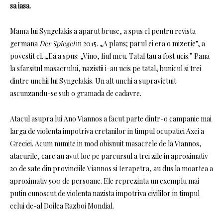
sa iasa.
Mama lui Syngelakis a aparut brusc, a spus el pentru revista
germana
Der Spiegel
in 2015. „A plans; parul ei era o mizerie”, a
povestit el. „Ea a spus: „Vino, fiul meu. Tatal tau a fost ucis.” Pana
la sfarsitul masacrului, nazistii i-au ucis pe tatal, bunicul si trei
dintre unchii lui Syngelakis. Un alt unchi a supravietuit
ascunzandu-se sub o gramada de cadavre.
Atacul asupra lui Ano Viannos a facut parte dintr-o campanie mai
larga de violenta impotriva cretanilor in timpul ocupatiei Axei a
Greciei. Acum numite in mod obisnuit masacrele de la Viannos,
atacurile, care au avut loc pe parcursul a trei zile in aproximativ
20 de sate din provinciile Viannos si Ierapetra, au dus la moartea a
aproximativ 500 de persoane. Ele reprezinta un exemplu mai
putin cunoscut de violenta nazista impotriva civililor in timpul
celui de-al Doilea Razboi Mondial.