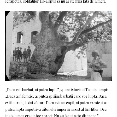
Ierapetra, soldatilor li s-a spus sa nu arate mila fata de nimeni.
„Daca esti barbat, ai putea lupta”, spune istoricul Tsoutsoumpis.
„Daca ai fi femeie, ai putea sprijini barbatii care vor lupta. Daca
esti batran, le dai sfaturi. Daca esti un copil, ai putea creste si ai
putea lupta impotriva viitorului imperiu nazist al lui Hitler. Deci
toata lumea era un joc corect. Nu au facut nicio distinctie.”