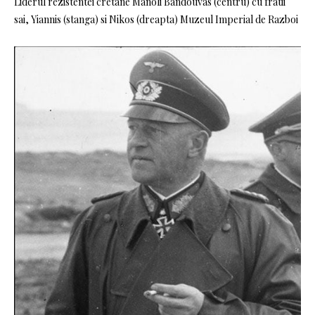
Liderul rezistentei cretane Manoli Bandouvas (centru) cu fratii
sai, Yiannis (stanga) si Nikos (dreapta) Muzeul Imperial de Razboi