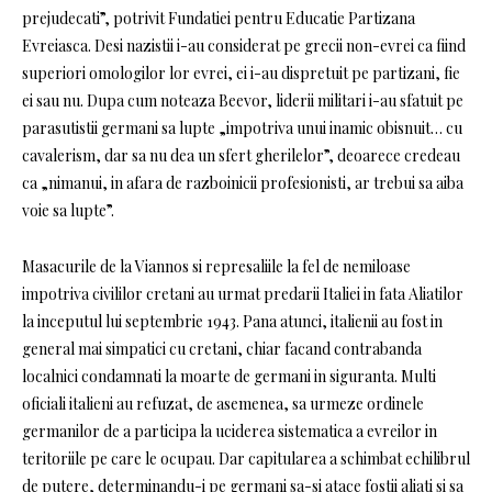
prejudecati”, potrivit Fundatiei pentru Educatie Partizana
Evreiasca. Desi nazistii i-au considerat pe grecii non-evrei ca fiind
superiori omologilor lor evrei, ei i-au dispretuit pe partizani, fie
ei sau nu. Dupa cum noteaza Beevor, liderii militari i-au sfatuit pe
parasutistii germani sa lupte „impotriva unui inamic obisnuit… cu
cavalerism, dar sa nu dea un sfert gherilelor”, deoarece credeau
ca „nimanui, in afara de razboinicii profesionisti, ar trebui sa aiba
voie sa lupte”.
Masacurile de la Viannos si represaliile la fel de nemiloase
impotriva civililor cretani au urmat predarii Italiei in fata Aliatilor
la inceputul lui septembrie 1943. Pana atunci, italienii au fost in
general mai simpatici cu cretani, chiar facand contrabanda
localnici condamnati la moarte de germani in siguranta. Multi
oficiali italieni au refuzat, de asemenea, sa urmeze ordinele
germanilor de a participa la uciderea sistematica a evreilor in
teritoriile pe care le ocupau. Dar capitularea a schimbat echilibrul
de putere, determinandu-i pe germani sa-si atace fostii aliati si sa