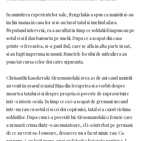
In amintirea experientelor sale, Syngelakis a spus ca nazistii si-au
inchis mama in casa lor si si-au tarat tatal si unchiul afara.
Neputand interveni, ea a ascultat in timp ce soldatii il impuscau pe
sotul ei si il dau baioneta pe unchi. Dupa ce a scapat din casa
printr-o fereastra, si-a gasit fiul, care se afla in alta parte in sat,
si au fugit impreuna in munti. Sunetele focului de mitraliera au
punctat cursa celor doi catre siguranta.
Chrisanthi Kasokeraki Alexomanolaki avea 20 de ani cand nazistii
au venit in orasul ei natal Riza din Ierapetra si a vorbit despre
moartea tatalui ei si despre propria ei poveste de supravietuire
intr-o istorie orala. In timp ce ea i-a scapat de germani urcand
intr-un rau cu sotul ei si cei doi copii mici, tatal ei a cazut victima
soldatilor. Dupa cum i-a povestit lui Alexomanolaki o femeie care
a urmarit crima dintr-o ascunzatoare, el i-a intrebat pe germani
de ce au vrut sa-l omoare, deoarece nu a facut nimic rau. Ca
raspuns, i-au lovit mana, apoi au folosit o baioneta pentru a-l