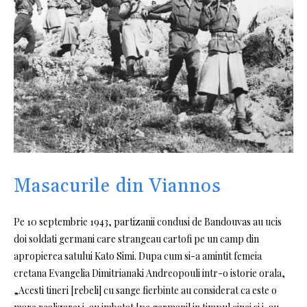
Masacurile din Viannos
Pe 10 septembrie 1943, partizanii condusi de Bandouvas au ucis
doi soldati germani care strangeau cartofi pe un camp din
apropierea satului Kato Simi. Dupa cum si-a amintit femeia
cretana Evangelia Dimitrianaki Andreopouli intr-o istorie orala,
„Acesti tineri [rebeli] cu sange fierbinte au considerat ca este o