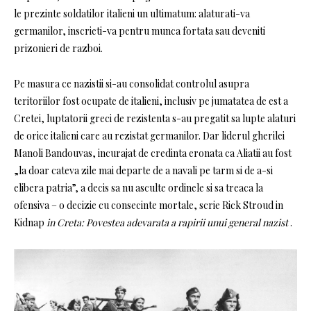
le prezinte soldatilor italieni un ultimatum: alaturati-va
germanilor, inscrieti-va pentru munca fortata sau deveniti
prizonieri de razboi.
Pe masura ce nazistii si-au consolidat controlul asupra
teritoriilor fost ocupate de italieni, inclusiv pe jumatatea de est a
Cretei, luptatorii greci de rezistenta s-au pregatit sa lupte alaturi
de orice italieni care au rezistat germanilor. Dar liderul gherilei
Manoli Bandouvas, incurajat de credinta eronata ca Aliatii au fost
„la doar cateva zile mai departe de a navali pe tarm si de a-si
elibera patria”, a decis sa nu asculte ordinele si sa treaca la
ofensiva – o decizie cu consecinte mortale, scrie Rick Stroud in
Kidnap
in Creta: Povestea adevarata a rapirii unui general nazist
.