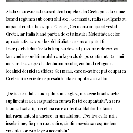
Aliatii si-au evacuat majoritatea trupelor din Creta pana la 1 iunie,
lasand regiunea sub controlul Axei. Germania, Italia si Bulgaria au
impartit controlul asupra Greciei, Germania ocupand vestul
Cretei, iar Italia luand partea de est a insulei. Majoritatea celor
aproximativ 12.000 de soldati aliati care nu au putut fi
transportati din Creta la timp au devenit prizonieri de razboi,
lanceind in conditii insalubre in lagarele de pe continent. Dar unii
au reusit sa scape de atentia inamicului, cautand refugiu la
localnici dornici sa sfideze Germanii, care si-au inceput ocuparea
Cretei cu o serie de represalii brutale impotriva civililor.
„De fiecare data cand ajutam un englez, am aceasta satisfactie
suplimentara ca raspundem cumva fortei ocupantului”, a scris
Ioanna Tsatsou, o cretana care a oferit soldatilor britanici
imbracaminte si mancare, in jurnalul sau. „Pentru ca fie prin
inselaciune, fie prin razvratire, simtim nevoia sa raspundem
violentei lor ca o lege a necesitatii.”