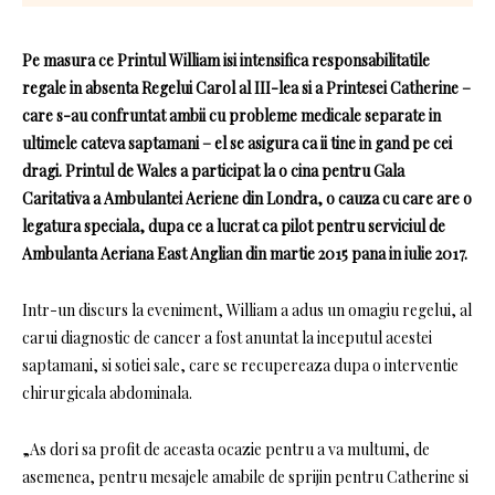
Pe masura ce Printul William isi intensifica responsabilitatile
regale in absenta Regelui Carol al III-lea si a Printesei Catherine –
care s-au confruntat ambii cu probleme medicale separate in
ultimele cateva saptamani – el se asigura ca ii tine in gand pe cei
dragi. Printul de Wales a participat la o cina pentru Gala
Caritativa a Ambulantei Aeriene din Londra, o cauza cu care are o
legatura speciala, dupa ce a lucrat ca pilot pentru serviciul de
Ambulanta Aeriana East Anglian din martie 2015 pana in iulie 2017.
Intr-un discurs la eveniment, William a adus un omagiu regelui, al
carui diagnostic de cancer a fost anuntat la inceputul acestei
saptamani, si sotiei sale, care se recupereaza dupa o interventie
chirurgicala abdominala.
„As dori sa profit de aceasta ocazie pentru a va multumi, de
asemenea, pentru mesajele amabile de sprijin pentru Catherine si