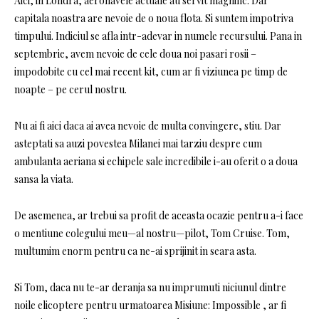
Aici, in Londra, aeronavele actuale au servit magnific. Dar
capitala noastra are nevoie de o noua flota. Si suntem impotriva
timpului. Indiciul se afla intr-adevar in numele recursului. Pana in
septembrie, avem nevoie de cele doua noi pasari rosii –
impodobite cu cel mai recent kit, cum ar fi viziunea pe timp de
noapte – pe cerul nostru.
Nu ai fi aici daca ai avea nevoie de multa convingere, stiu. Dar
asteptati sa auzi povestea Milanei mai tarziu despre cum
ambulanta aeriana si echipele sale incredibile i-au oferit o a doua
sansa la viata.
De asemenea, ar trebui sa profit de aceasta ocazie pentru a-i face
o mentiune colegului meu—al nostru—pilot, Tom Cruise. Tom,
multumim enorm pentru ca ne-ai sprijinit in seara asta.
Si Tom, daca nu te-ar deranja sa nu imprumuti niciunul dintre
noile elicoptere pentru urmatoarea Misiune: Impossible , ar fi