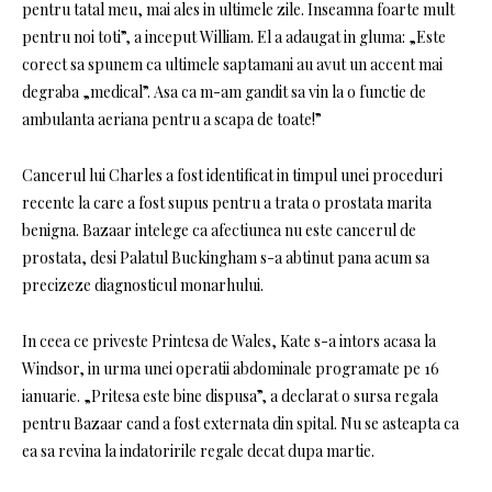
pentru tatal meu, mai ales in ultimele zile. Inseamna foarte mult
pentru noi toti”, a inceput William. El a adaugat in gluma: „Este
corect sa spunem ca ultimele saptamani au avut un accent mai
degraba „medical”. Asa ca m-am gandit sa vin la o functie de
ambulanta aeriana pentru a scapa de toate!”
Cancerul lui Charles a fost identificat in timpul unei proceduri
recente la care a fost supus pentru a trata o prostata marita
benigna. Bazaar intelege ca afectiunea nu este cancerul de
prostata, desi Palatul Buckingham s-a abtinut pana acum sa
precizeze diagnosticul monarhului.
In ceea ce priveste Printesa de Wales, Kate s-a intors acasa la
Windsor, in urma unei operatii abdominale programate pe 16
ianuarie. „Pritesa este bine dispusa”, a declarat o sursa regala
pentru Bazaar cand a fost externata din spital. Nu se asteapta ca
ea sa revina la indatoririle regale decat dupa martie.