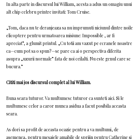
In alta parte in discursul lui William, acesta a adus un omagiu unui
alt chip celebru printre invitati: Tom Cruise.
„Tom, daca nu te deranjeaza sa nu imprumuti niciunul dintre noile
elicoptere pentru urmatoarea misiune: Impossible , ar fi
apreciat”, a glumit printul. „Cu totii am vazut pe ecranele noastre
ca—cum pot sa o spun?—se pare ca ai o perspectiva diferita
asupra „uzurii normale” fata de noi ceilalti. Nu este genul care se
bucura.”
Cititi mai jos discursul complet al lui William.
Buna seara tuturor. Va multumesc tuturor ca sunteti aici. Si le
multumesc celor a caror munca asidua a facut posibila aceasta
seara.
As dori sa profit de aceasta ocazie pentru a va multumi, de
asemenea, pentru mesajele amabile de sprijin pentru Catherine si