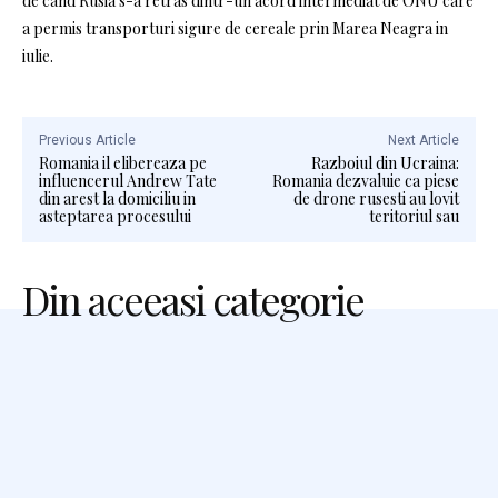
de cand Rusia s-a retras dintr-un acord intermediat de ONU care
a permis transporturi sigure de cereale prin Marea Neagra in
iulie.
Previous Article
Next Article
Romania il elibereaza pe
Razboiul din Ucraina:
influencerul Andrew Tate
Romania dezvaluie ca piese
din arest la domiciliu in
de drone rusesti au lovit
asteptarea procesului
teritoriul sau
Din aceeasi categorie