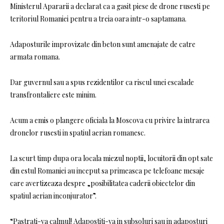
Ministerul Apararii a declarat ca a gasit piese de drone rusesti pe
teritoriul Romaniei pentru a treia oara intr-o saptamana.
Adaposturile improvizate din beton sunt amenajate de catre
armata romana.
Dar guvernul sau a spus rezidentilor ca riscul unei escalade
transfrontaliere este minim.
Acum a emis o plangere oficiala la Moscova cu privire la intrarea
dronelor rusesti in spatiul aerian romanesc.
La scurt timp dupa ora locala miezul noptii, locuitorii din opt sate
din estul Romaniei au inceput sa primeasca pe telefoane mesaje
care avertizeaza despre „posibilitatea caderii obiectelor din
spatiul aerian inconjurator”.
“Pastrati-va calmul! Adapostiti-va in subsoluri sau in adaposturi