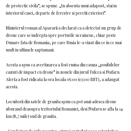
de protectie civila”, se spune. „In absenta unui adapost, stai in
interiorul casei, departe de ferestre si peretii exteriori”.
Ministerul roman al Apararii a declarat ca a detectat un grup de
drone care se indrepta spre porturile ucrainene, chiar peste
Dunare fata de Romania, pe care Rusia le-a vizat din ce in ce mai
mult in ultimele saptamani.
Acesta a spus ca avertizarea a fost emisa din cauza „posibilelor
cazuri de impact cu drone” in zonele din jurul Tulcea si Nufaru.
Alerta a fost ridicata la ora locala 05:00 (03:00 BST), a adaugat
acesta.
Locuitorii din satele de granita spun ca pot auzi adesea drone
zburand deasupra teritoriului Romaniei, desi Nufaru se afla la 14
km (8,7 mile) sud de granita.