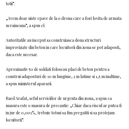
totii”.
„Avem doar niste epave de la o drona care a fost lovita de armata
ucraineana”, a spus el.
Autoritatile au inceput sa construiasca doua structuri
improvizate din beton in care locuitorii din zona se pot adaposti,
daca este necesar.
Aproximativ 50 de soldati foloseau placi de beton pentru a
construi adaposturi de 10 m lungime, 2 m latime si 1,5 m inaltime,
a spus ministerul apararii.
Raed Arafat, seful serviciilor de urgenta din zona, a spus ca
masura este o masura de precautie: „Chiar daca riscul ar putea fi
in jur de 0,001%, trebuie totusi sa fim pregatiti si sa protejam
locuitorii”.