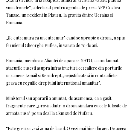
„Cand sirenele urla noaptea, atunci ar trebui sa va asteptati sa
vina dronele”, a declarat pentru agentia de presa AFP Costica
Tanase, un rezident in Plauru, la granita dintre Ucraina si
Romania.
„Se cutremura ca un cutremur” cand se apropie o drona, a spus
fermierul Gheorghe Puflea, in varsta de 70 de ani.
Romania, membra a Aliantei de aparare NATO, a condamnat
atacurile rusesti asupra infrastructurii cerealiere din porturile
ucrainene Izmail si Reni drept „nejustificate si in contradictie
grava cu regulile dreptului international umanitar”.
Ministerul sau apararii a anuntat, de asemenea, ca a gasit
fragmente care „provin dintr-o drona similara cu cele folosite de
armata rusa” pe un deal la 2 km sud de Nufaru.
“Este greu sa vezi zona de la sol. O vezi mai bine din aer. De aceea