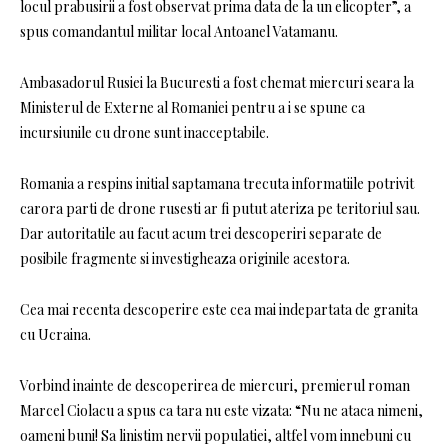
locul prabusirii a fost observat prima data de la un elicopter”, a
spus comandantul militar local Antoanel Vatamanu.
Ambasadorul Rusiei la Bucuresti a fost chemat miercuri seara la
Ministerul de Externe al Romaniei pentru a i se spune ca
incursiunile cu drone sunt inacceptabile.
Romania a respins initial saptamana trecuta informatiile potrivit
carora parti de drone rusesti ar fi putut ateriza pe teritoriul sau.
Dar autoritatile au facut acum trei descoperiri separate de
posibile fragmente si investigheaza originile acestora.
Cea mai recenta descoperire este cea mai indepartata de granita
cu Ucraina.
Vorbind inainte de descoperirea de miercuri, premierul roman
Marcel Ciolacu a spus ca tara nu este vizata: “Nu ne ataca nimeni,
oameni buni! Sa linistim nervii populatiei, altfel vom innebuni cu