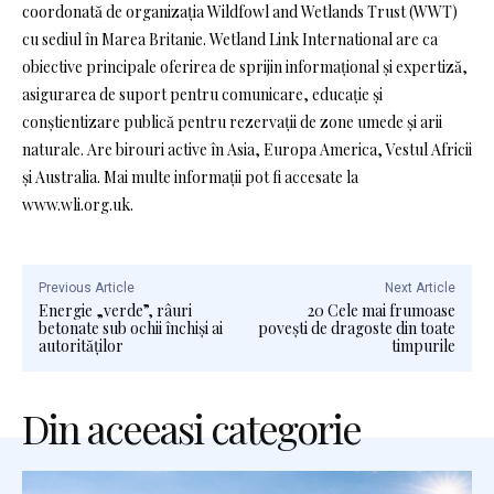
coordonată de organizația Wildfowl and Wetlands Trust (WWT)
cu sediul în Marea Britanie. Wetland Link International are ca
obiective principale oferirea de sprijin informațional și expertiză,
asigurarea de suport pentru comunicare, educație și
conștientizare publică pentru rezervații de zone umede și arii
naturale. Are birouri active în Asia, Europa America, Vestul Africii
și Australia. Mai multe informații pot fi accesate la
www.wli.org.uk.
Previous Article
Next Article
Energie „verde”, râuri
20 Cele mai frumoase
betonate sub ochii închiși ai
povești de dragoste din toate
autorităților
timpurile
Din aceeasi categorie