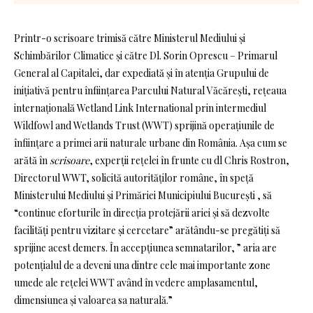
Printr-o scrisoare trimisă către Ministerul Mediului și
Schimbărilor Climatice și către Dl. Sorin Oprescu – Primarul
General al Capitalei, dar expediată și în atenția Grupului de
inițiativă pentru înființarea Parcului Natural Văcărești, rețeaua
internațională Wetland Link International prin intermediul
Wildfowl and Wetlands Trust (WWT) sprijină operațiunile de
înființare a primei arii naturale urbane din România. Așa cum se
arătă în
scrisoare
, experții rețelei în frunte cu dl Chris Rostron,
Directorul WWT, solicită autorităților române, în speță
Ministerului Mediului și Primăriei Municipiului București , să
“continue eforturile în direcția protejării ariei și să dezvolte
facilități pentru vizitare și cercetare” arătându-se pregătiți să
sprijine acest demers. În accepțiunea semnatarilor, ” aria are
potențialul de a deveni una dintre cele mai importante zone
umede ale rețelei WWT având în vedere amplasamentul,
dimensiunea și valoarea sa naturală.”