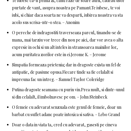
Te iubesc ca-n prima zi, cand raze de soare aurii, cadeau usor
purtate de vant, asupra noastra pe Pamant.Te iubesc, te voi
iubi, si chiar daca soarta ne va desparti, iubirea noastra va sta
acolo sus scrisa-ntr-o stea. – Anonim
O pereche de indragostiti traverseaza parcul, tinandu-se de
mana, mai tarziu vor trece din nou pe aici, dar vor avea o alta
expresie in ochi si un alt inteles in stransoarea mainilor lor,
acum puritatea zorilor este in ei.Jerome K. – Jerome
Simpatia formeaza prietenia; dar in dragoste exista un fel de
antipatie, de pasiune opusa.Fiecare tinde sa fie celalalt si
impreuna fac un intreg. – Samuel Taylor Coleridge
Putina dragoste seamana cu purin vin.Prea mult, si dintr-unul
si din celalalt, il imbolnavesc pe om. – John Steinbeck
O femeie cu adevarat senzuala este genul de femeie, doar un
barbat cu suflet adanc poate intoxica si sativa. – Lebo Grand
Doar o data in viata ta, cred cu adevarat, gasesti pe cineva