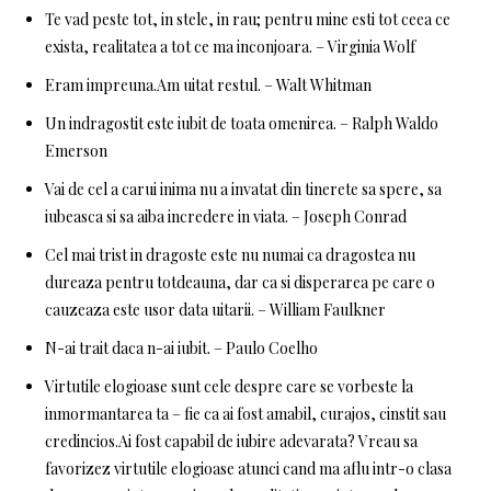
Te vad peste tot, in stele, in rau; pentru mine esti tot ceea ce
exista, realitatea a tot ce ma inconjoara. – Virginia Wolf
Eram impreuna.Am uitat restul. – Walt Whitman
Un indragostit este iubit de toata omenirea. – Ralph Waldo
Emerson
Vai de cel a carui inima nu a invatat din tinerete sa spere, sa
iubeasca si sa aiba incredere in viata. – Joseph Conrad
Cel mai trist in dragoste este nu numai ca dragostea nu
dureaza pentru totdeauna, dar ca si disperarea pe care o
cauzeaza este usor data uitarii. – William Faulkner
N-ai trait daca n-ai iubit. – Paulo Coelho
Virtutile elogioase sunt cele despre care se vorbeste la
inmormantarea ta – fie ca ai fost amabil, curajos, cinstit sau
credincios.Ai fost capabil de iubire adevarata? Vreau sa
favorizez virtutile elogioase atunci cand ma aflu intr-o clasa