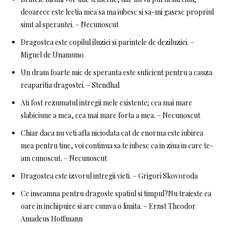
deoarece este lectia mea sa ma iubesc si sa-mi gasesc propriul
simt al sperantei. – Necunoscut
Dragostea este copilul iluziei si parintele de deziluziei. –
Miguel de Unamuno
Un dram foarte mic de speranta este suficient pentru a cauza
reaparitia dragostei. – Stendhal
Ati fost rezumatul intregii mele existente; cea mai mare
slabiciune a mea, cea mai mare forta a mea. – Necunoscut
Chiar daca nu veti afla niciodata cat de enorma este iubirea
mea pentru tine, voi continua sa te iubesc ca in ziua in care te-
am cunoscut. – Necunoscut
Dragostea este izvorul intregii vieti. – Grigori Skovoroda
Ce inseamna pentru dragoste spatiul si timpul?Nu traieste ea
oare in inchipuire si are cumva o limita. – Ernst Theodor
Amadeus Hoffmann