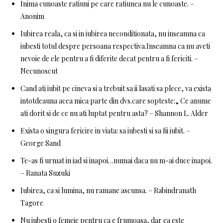
Inima cunoaste ratiuni pe care ratiunea nu le cunoaste. –
Anonim
Iubirea reala, ca si in iubirea neconditionata, nu inseamna ca
iubesti totul despre persoana respectiva.Inseamna ca nu aveti
nevoie de ele pentru a fi diferite decat pentru a fi fericiti. –
Necunoscut
Cand ati iubit pe cineva si a trebuit sa ii lasati sa plece, va exista
intotdeauna acea mica parte din dvs.care sopteste:„ Ce anume
ati dorit si de ce nu ati luptat pentru asta? – Shannon L. Alder
Exista o singura fericire in viata: sa iubesti si sa fii iubit. –
George Sand
Te-as fi urmat in iad si inapoi…numai daca nu m-ai duce inapoi.
– Ranata Suzuki
Iubirea, ca si lumina, nu ramane ascunsa. – Rabindranath
Tagore
Nu iubesti o femeie pentru ca e frumoasa, dar ea este