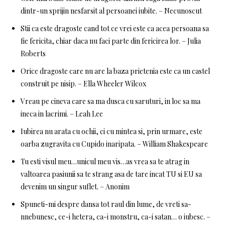
dintr-un sprijin nesfarsit al persoanei iubite. – Necunoscut
Stii ca este dragoste cand tot ce vrei este ca acea persoana sa
fie fericita, chiar daca nu faci parte din fericirea lor. – Julia
Roberts
Orice dragoste care nu are la baza prietenia este ca un castel
construit pe nisip. – Ella Wheeler Wilcox
Vreau pe cineva care sa ma dusca cu saruturi, in loc sa ma
ineca in lacrimi. – Leah Lee
Iubirea nu arata cu ochii, ci cu mintea si, prin urmare, este
oarba zugravita cu Cupido inaripata. – William Shakespeare
Tu esti visul meu…unicul meu vis…as vrea sa te atrag in
valtoarea pasiunii sa te strang asa de tare incat TU si EU sa
devenim un singur suflet. – Anonim
Spuneti-mi despre dansa tot raul din lume, de vreti sa-
nnebunesc, ce-i hetera, ca-i monstru, ca-i satan… o iubesc. –