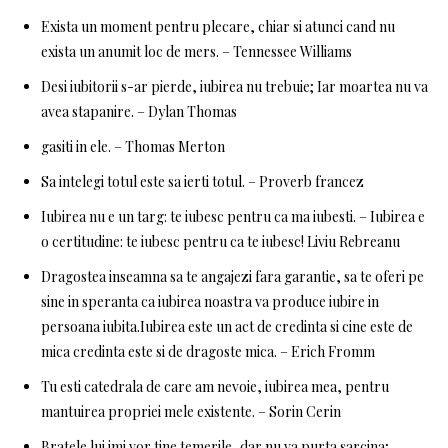
Exista un moment pentru plecare, chiar si atunci cand nu
exista un anumit loc de mers. – Tennessee Williams
Desi iubitorii s-ar pierde, iubirea nu trebuie; Iar moartea nu va
avea stapanire. – Dylan Thomas
gasiti in ele. – Thomas Merton
Sa intelegi totul este sa ierti totul. – Proverb francez
Iubirea nu e un targ: te iubesc pentru ca ma iubesti. – Iubirea e
o certitudine: te iubesc pentru ca te iubesc! Liviu Rebreanu
Dragostea inseamna sa te angajezi fara garantie, sa te oferi pe
sine in speranta ca iubirea noastra va produce iubire in
persoana iubita.Iubirea este un act de credinta si cine este de
mica credinta este si de dragoste mica. – Erich Fromm
Tu esti catedrala de care am nevoie, iubirea mea, pentru
mantuirea propriei mele existente. – Sorin Cerin
Bratele lui imi vor tine temerile, dar nu va purta sarcina;