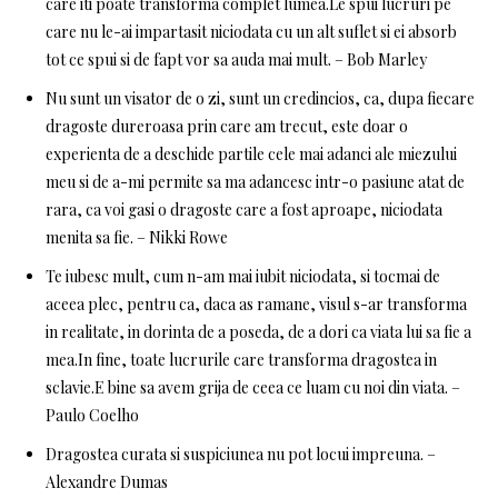
care iti poate transforma complet lumea.Le spui lucruri pe
care nu le-ai impartasit niciodata cu un alt suflet si ei absorb
tot ce spui si de fapt vor sa auda mai mult. – Bob Marley
Nu sunt un visator de o zi, sunt un credincios, ca, dupa fiecare
dragoste dureroasa prin care am trecut, este doar o
experienta de a deschide partile cele mai adanci ale miezului
meu si de a-mi permite sa ma adancesc intr-o pasiune atat de
rara, ca voi gasi o dragoste care a fost aproape, niciodata
menita sa fie. – Nikki Rowe
Te iubesc mult, cum n-am mai iubit niciodata, si tocmai de
aceea plec, pentru ca, daca as ramane, visul s-ar transforma
in realitate, in dorinta de a poseda, de a dori ca viata lui sa fie a
mea.In fine, toate lucrurile care transforma dragostea in
sclavie.E bine sa avem grija de ceea ce luam cu noi din viata. –
Paulo Coelho
Dragostea curata si suspiciunea nu pot locui impreuna. –
Alexandre Dumas