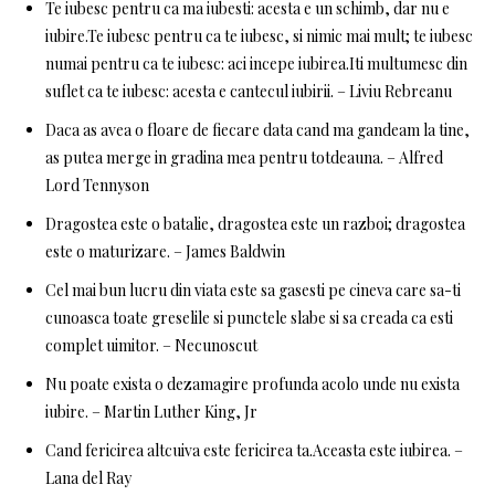
Te iubesc pentru ca ma iubesti: acesta e un schimb, dar nu e
iubire.Te iubesc pentru ca te iubesc, si nimic mai mult; te iubesc
numai pentru ca te iubesc: aci incepe iubirea.Iti multumesc din
suflet ca te iubesc: acesta e cantecul iubirii. – Liviu Rebreanu
Daca as avea o floare de fiecare data cand ma gandeam la tine,
as putea merge in gradina mea pentru totdeauna. – Alfred
Lord Tennyson
Dragostea este o batalie, dragostea este un razboi; dragostea
este o maturizare. – James Baldwin
Cel mai bun lucru din viata este sa gasesti pe cineva care sa-ti
cunoasca toate greselile si punctele slabe si sa creada ca esti
complet uimitor. – Necunoscut
Nu poate exista o dezamagire profunda acolo unde nu exista
iubire. – Martin Luther King, Jr
Cand fericirea altcuiva este fericirea ta.Aceasta este iubirea. –
Lana del Ray