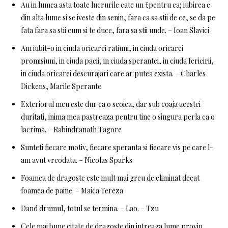
Au in lumea asta toate lucrurile cate un ﾓpentru ca; iubirea e
din alta lume si se iveste din senin, fara ca sa stii de ce, se da pe
fata fara sa stii cum si te duce, fara sa stii unde. – Ioan Slavici
Am iubit-o in ciuda oricarei ratiuni, in ciuda oricarei
promisiuni, in ciuda pacii, in ciuda sperantei, in ciuda fericirii,
in ciuda oricarei descurajari care ar putea exista. – Charles
Dickens, Marile Sperante
Exteriorul meu este dur ca o scoica, dar sub coaja acestei
duritati, inima mea pastreaza pentru tine o singura perla ca o
lacrima. – Rabindranath Tagore
Sunteti fiecare motiv, fiecare speranta si fiecare vis pe care l-
am avut vreodata. – Nicolas Sparks
Foamea de dragoste este mult mai greu de eliminat decat
foamea de paine. – Maica Tereza
Dand drumul, totul se termina. – Lao. – Tzu
Cele mai bune citate de dragoste din intreaga lume provin