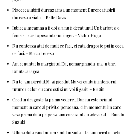
Placerea iubirii dureaza insa un moment.Durerea iubirii
dureaza o viata. – Bette Davis
Iubirea inseamna a fi doi si a nu fi decat unul.Un barbat si o
femeie ce se topesc intr-un inger. – Victor Hugo
Nu conteaza atat de mult ce faci, ci cata dragoste pui in ceea
ce faci. – Maica Tereza
Am renuntat la marginitul Eu, nemarginindu-ma-n tine. –
Ionut Caragea
Nu te-am pierdut.M-ai pierdut.Ma vei cauta in interiorul
tuturor celor cu care esti si nu voi fi gasit. – RHSin
Cred in dragoste la prima vedere…Dar nu este primul
moment in care ai privit o persoana, ci in momentul in care
vezi prima data pe persoana care sunt cu adevarat. – Ranata
Suzuki
Ultima data cand m-am simtit in viata – te-am privit in ochi. –