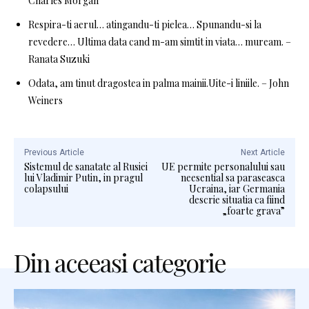
Charles Morgan
Respira-ti aerul… atingandu-ti pielea… Spunandu-si la
revedere… Ultima data cand m-am simtit in viata… muream. –
Ranata Suzuki
Odata, am tinut dragostea in palma mainii.Uite-i liniile. – John
Weiners
Previous Article
Next Article
Sistemul de sanatate al Rusiei
UE permite personalului sau
lui Vladimir Putin, in pragul
neesential sa paraseasca
colapsului
Ucraina, iar Germania
descrie situatia ca fiind
„foarte grava”
Din aceeasi categorie