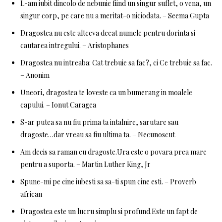
L-am iubit dincolo de nebunie fiind un singur suflet, o vena, un
singur corp, pe care nu a meritat-o ​​niciodata. – Seema Gupta
Dragostea nu este altceva decat numele pentru dorinta si
cautarea intregului. – Aristophanes
Dragostea nu intreaba: Cat trebuie sa fac?, ci Ce trebuie sa fac.
– Anonim
Uneori, dragostea te loveste ca un bumerang in moalele
capului. – Ionut Caragea
S-ar putea sa nu fiu prima ta intalnire, sarutare sau
dragoste…dar vreau sa fiu ultima ta. – Necunoscut
Am decis sa raman cu dragoste.Ura este o povara prea mare
pentru a suporta. – Martin Luther King, Jr
Spune-mi pe cine iubesti sa sa-ti spun cine esti. – Proverb
african
Dragostea este un lucru simplu si profund.Este un fapt de