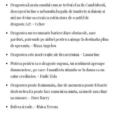
Dragostea ii arata omului cum ar trebui el sa fie.Cand iubesti,
descoperi in tine o nebanuita bogatie de tandrete si duiosie si
nici nu-ti vine sa crezi ca esti in stare de o astfel de
dragoste.A.P. – Cehov
Dragostea nu recunoaste bariere.Sare obstacole, sare
garduri, patrunde pe ziduri pentru a ajunge la destinatia plina
de speranta. – Maya Angelou
Dragostea este zorii vrajite ale fiecarei inimi. – Lamartine
Nutrea pentru ea o dragoste supusa, un sentiment aproape
dumnezeiesc, pe care-l manifesta uitandu-se la dansa ca un
caine credincios. – Emile Zola
Dragostea poate fi minunata, dar de asemenea poate fi foarte
destructiva.Ea poate face oamenii sa minta, sa insele sau chiar
sa omoare. – Dave Barry
Sufera si rade. – Maica Tereza