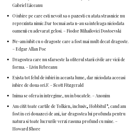
Gabriel Liiceanu
O iubire pe care esti nevoit sa o pazesti cu atata strasnicie nu
reprezinta nimic.Dar tocmai asta n-au sa inteleaga niciodata
oamenii cu adevarat gelosi. – Fiodor Mihailovici Dostoevski
Ne-am iubit cu o dragoste care a fost mai mult decat dragoste.
– Edgar Allan Poe
Dragostea care nu sfarseste la ofiterul starii civile are vicii de
forma. – Liviu Rebreanu
Exista tot felul de iubiri in aceasta lume, dar niciodata aceeasi
iubire de doua ori.F. – Scott Fitzgerald
Inima se ofera in intregime, nu in bucatele. – Anonim
Am citit toate cartile de Tolkien, inclusiv„ Hobbitul ”, cand am
fost in cei douazeci de ani, iar dragostea lui profunda pentru
natura si toate lucrurile verzi rasuna profund cu mine. –
Howard Shore