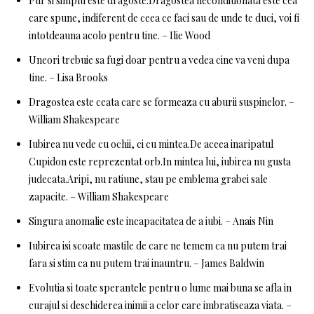
Pur si simplu este dragoste.Dragostea neconditionata este cea
care spune, indiferent de ceea ce faci sau de unde te duci, voi fi
intotdeauna acolo pentru tine. – Ilie Wood
Uneori trebuie sa fugi doar pentru a vedea cine va veni dupa
tine. – Lisa Brooks
Dragostea este ceata care se formeaza cu aburii suspinelor. –
William Shakespeare
Iubirea nu vede cu ochii, ci cu mintea.De aceea inaripatul
Cupidon este reprezentat orb.In mintea lui, iubirea nu gusta
judecata.Aripi, nu ratiune, stau pe emblema grabei sale
zapacite. – William Shakespeare
Singura anomalie este incapacitatea de a iubi. – Anais Nin
Iubirea isi scoate mastile de care ne temem ca nu putem trai
fara si stim ca nu putem trai inauntru. – James Baldwin
Evolutia si toate sperantele pentru o lume mai buna se afla in
curajul si deschiderea inimii a celor care imbratiseaza viata. –