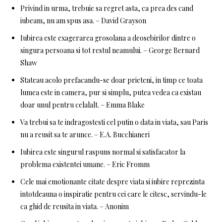
Privind in urma, trebuie sa regret asta, ca prea des cand
iubeam, nu am spus asa. – David Grayson
Iubirea este exagerarea grosolana a deosebirilor dintre o
singura persoana si tot restul neamului. – George Bernard
Shaw
Stateau acolo prefacandu-se doar prieteni, in timp ce toata
lumea este in camera, pur si simplu, putea vedea ca existau
doar unul pentru celalalt. – Emma Blake
Va trebui sa te indragostesti cel putin o data in viata, sau Paris
nu a reusit sa te arunce. – E.A. Bucchianeri
Iubirea este singurul raspuns normal si satisfacator la
problema existentei umane. – Eric Fromm
Cele mai emotionante citate despre viata si iubire reprezinta
intotdeauna o inspiratie pentru cei care le citesc, servindu-le
ca ghid de reusita in viata. – Anonim