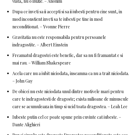
viata, nu o iluzie. – Anonim
Dupa ce inveti sa ii accepti si sa ii iubesti pentru cine sunt, in
mod inconstient inveti sa te iubesti pe tine in mod
neconditionat. – Yvonne Pierre
Gravitatia nu este responsabila pentru persoanele
indragostite. – Albert Einstein
Freamatul dragostei este benefic, dar sa nu fi framantat e si
mai rau. – William Shakespeare
Acela care nu a iubit niciodata, inseamna ca nu a trait niciodata.
– John Gay
De obicei nu este niciodata unul dintre motivele mari pentru
care te indragostesti de dragoste; exista milioane de minuscule
care se acumuleaza in timp si ucid toata dragostea. – Leah Lee
Iubeste putin cel ce poate spune prin cuvinte cat iubeste. –
Dante Alighieri