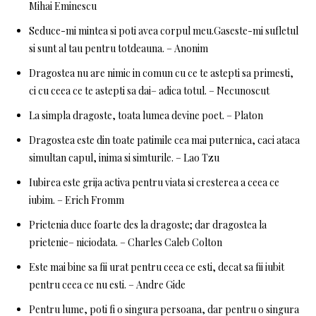
Mihai Eminescu
Seduce-mi mintea si poti avea corpul meu.Gaseste-mi sufletul
si sunt al tau pentru totdeauna. – Anonim
Dragostea nu are nimic in comun cu ce te astepti sa primesti,
ci cu ceea ce te astepti sa dai– adica totul. – Necunoscut
La simpla dragoste, toata lumea devine poet. – Platon
Dragostea este din toate patimile cea mai puternica, caci ataca
simultan capul, inima si simturile. – Lao Tzu
Iubirea este grija activa pentru viata si cresterea a ceea ce
iubim. – Erich Fromm
Prietenia duce foarte des la dragoste; dar dragostea la
prietenie– niciodata. – Charles Caleb Colton
Este mai bine sa fii urat pentru ceea ce esti, decat sa fii iubit
pentru ceea ce nu esti. – Andre Gide
Pentru lume, poti fi o singura persoana, dar pentru o singura