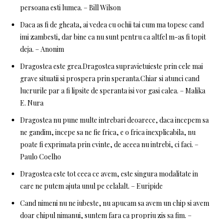
persoana esti lumea. – Bill Wilson
Daca as fi de gheata, ai vedea cu ochii tai cum ma topesc cand
imi zambesti, dar bine ca nu sunt pentru ca altfel m-as fi topit
deja. – Anonim
Dragostea este grea.Dragostea supravietuieste prin cele mai
grave situatii si prospera prin speranta.Chiar si atunci cand
lucrurile par a fi lipsite de speranta isi vor gasi calea. – Malika
E. Nura
Dragostea nu pune multe intrebari deoarece, daca incepem sa
ne gandim, incepe sa ne fie frica, e o frica inexplicabila, nu
poate fi exprimata prin cvinte, de aceea nu intrebi, ci faci. –
Paulo Coelho
Dragostea este tot ceea ce avem, este singura modalitate in
care ne putem ajuta unul pe celalalt. – Euripide
Cand nimeni nu ne iubeste, nu apucam sa avem un chip si avem
doar chipul nimanui, suntem fara ca propriu zis sa fim. –