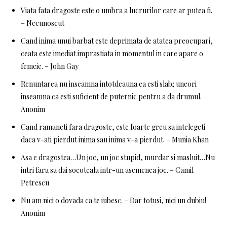
Viata fata dragoste este o umbra a lucrurilor care ar putea fi.
– Necunoscut
Cand inima unui barbat este deprimata de atatea preocupari,
ceata este imediat imprastiata in momentul in care apare o
femeie. – John Gay
Renuntarea nu inseamna intotdeauna ca esti slab; uneori
inseamna ca esti suficient de puternic pentru a da drumul. –
Anonim
Cand ramaneti fara dragoste, este foarte greu sa intelegeti
daca v-ati pierdut inima sau inima v-a pierdut. – Munia Khan
Asa e dragostea…Un joc, un joc stupid, murdar si masluit…Nu
intri fara sa dai socoteala intr-un asemenea joc. – Camil
Petrescu
Nu am nici o dovada ca te iubesc. – Dar totusi, nici un dubiu!
Anonim