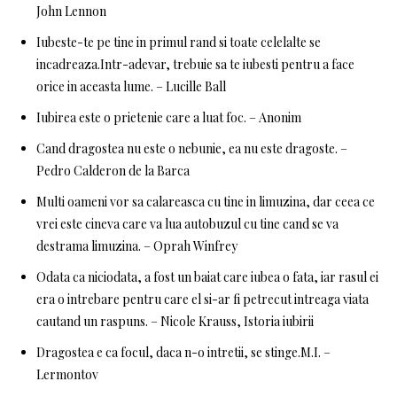
John Lennon
Iubeste-te pe tine in primul rand si toate celelalte se
incadreaza.Intr-adevar, trebuie sa te iubesti pentru a face
orice in aceasta lume. – Lucille Ball
Iubirea este o prietenie care a luat foc. – Anonim
Cand dragostea nu este o nebunie, ea nu este dragoste. –
Pedro Calderon de la Barca
Multi oameni vor sa calareasca cu tine in limuzina, dar ceea ce
vrei este cineva care va lua autobuzul cu tine cand se va
destrama limuzina. – Oprah Winfrey
Odata ca niciodata, a fost un baiat care iubea o fata, iar rasul ei
era o intrebare pentru care el si-ar fi petrecut intreaga viata
cautand un raspuns. – Nicole Krauss, Istoria iubirii
Dragostea e ca focul, daca n-o intretii, se stinge.M.I. –
Lermontov