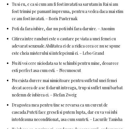
Tu si eu, e ca si cum am fi fost invatati sa sarutam in Rai si am
fost trimisi pe pamant impreuna, pentru a vedea daca mai stim
ce am fost invatati. – Boris Pasternak
Poti da fara iubire, dar nu poti iubi fara daruire. – Anonim
Citirea intre randuri este o cautare pe viata a unei femei cu
adevarat senzuale.Abilitatea ei de a ridica ceea ce nu se spune
este cheia misterului si intelepciunii ei. – Lebo Grand
Nu iti voi cere niciodata sa te schimbi pentru mine, deoarece
esti perfect asa cum esti. – Necunoscut
Nu exista durere mai nimicitoare pentru sufletul unei femei
decat aceea de a se fi daruit intreaga, trup si suflet unui barbat
nedemn de iubirea ei. – Stefan Zweig
Dragostea mea pentru tine se revarsa ca un curent de
cascada.Puteti face greseli si putem lupta, dar eu va voi iubi
intotdeauna neconditionat, asa cum sunteti. – Lacurile Tanisha