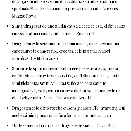
de yoga sau intr-o sesiune de meditatie sau intr-o adunare
spirituala.Mai ales daca mint in posesia cadavrului.Are sens. –
Maggie Rowe
Sunt indragostit de tine nu din cauza a ceea ce esti, ci din cauza
cine sunt atunci cand sunt cu tine. – Roy Croft
Dragostea este sentimentul cel mai maret, care face minuni,
care faureste oameni noi, creeaza cele mai mari valori
morale.A.S. – Makarenko
Stiu ca asta spun oamenii – veti trece peste asta.As spune si
eu.Dar stiu ca nu este adevarat.O, vei fi din nou fericit, nu te
temi niciodata.Dar nu vei uita.De fiecare data cand te
indragostesti, va fi pentru ca ceva din barbat iti aminteste de
el. – Betty Smith, A Tree Grown este Brooklyn
Dragostea este o intersectie cu sens giratoriu.Te-nvarti in jurul
aceleiasi inimi pana ramai fara lacrimi. – Ionut Caragea
Unde semeni iubire rasare dragoste de viata. – David Boia