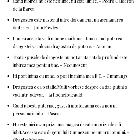
Cand iubirea nu este nebunie, nu este iubire. – Pedro Calderon
de la Barca
Dragostea este misterul intre doi oameni, nu asemanarea
dintre ei. – John Fowles
Lumea aceasta va fi o lume mai buna atunci cand puterea
dragostei va inlocui dragostea de putere. – Anonim
Toate spusele de dragoste nu pot arata cat de profund este
iubirea mea pentru tine. – Necunoscut
Iti port inima cu mine, o port in inima mea.E.E. – Cummings
Dragostea e ca o stafie.Multi vorbesc despre ea dar putini o
vad intr-adevar. – la Rochefoucauld
Cand iubesti puternic, gasesti intotdeauna ceva nou in
persoana iubita. – Pascal
Nu este nici o surpriza mai magica decat surpriza de a fi
iubit.Aceasta este degetul lui Dumnezeu pe umarul omului. –