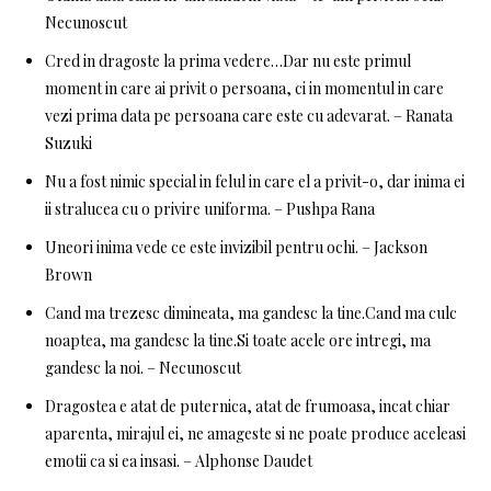
Necunoscut
Cred in dragoste la prima vedere…Dar nu este primul
moment in care ai privit o persoana, ci in momentul in care
vezi prima data pe persoana care este cu adevarat. – Ranata
Suzuki
Nu a fost nimic special in felul in care el a privit-o, dar inima ei
ii stralucea cu o privire uniforma. – Pushpa Rana
Uneori inima vede ce este invizibil pentru ochi. – Jackson
Brown
Cand ma trezesc dimineata, ma gandesc la tine.Cand ma culc
noaptea, ma gandesc la tine.Si toate acele ore intregi, ma
gandesc la noi. – Necunoscut
Dragostea e atat de puternica, atat de frumoasa, incat chiar
aparenta, mirajul ei, ne amageste si ne poate produce aceleasi
emotii ca si ea insasi. – Alphonse Daudet