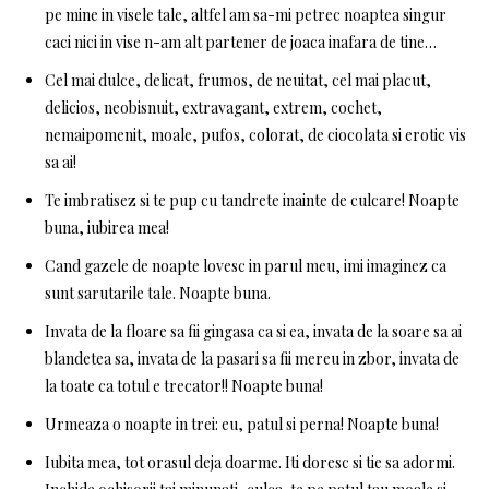
pe mine in visele tale, altfel am sa-mi petrec noaptea singur
caci nici in vise n-am alt partener de joaca inafara de tine…
Cel mai dulce, delicat, frumos, de neuitat, cel mai placut,
delicios, neobisnuit, extravagant, extrem, cochet,
nemaipomenit, moale, pufos, colorat, de ciocolata si erotic vis
sa ai!
Te imbratisez si te pup cu tandrete inainte de culcare! Noapte
buna, iubirea mea!
Cand gazele de noapte lovesc in parul meu, imi imaginez ca
sunt sarutarile tale. Noapte buna.
Invata de la floare sa fii gingasa ca si ea, invata de la soare sa ai
blandetea sa, invata de la pasari sa fii mereu in zbor, invata de
la toate ca totul e trecator!! Noapte buna!
Urmeaza o noapte in trei: eu, patul si perna! Noapte buna!
Iubita mea, tot orasul deja doarme. Iti doresc si tie sa adormi.