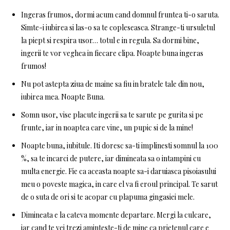
Ingeras frumos, dormi acum cand domnul fruntea ti-o saruta.
Simte-i iubirea si las-o sa te copleseasca. Strange-ti ursuletul
la piept si respira usor… totul e in regula. Sa dormi bine,
ingerii te vor veghea in fiecare clipa. Noapte buna ingeras
frumos!
Nu pot astepta ziua de maine sa fiu in bratele tale din nou,
iubirea mea. Noapte Buna.
Somn usor, vise placute ingerii sa te sarute pe gurita si pe
frunte, iar in noaptea care vine, un pupic si de la mine!
Noapte buna, iubitule. Iti doresc sa-ti implinesti somnul la 100
%, sa te incarci de putere, iar dimineata sa o intampini cu
multa energie. Fie ca aceasta noapte sa-i daruiasca pisoiasului
meu o poveste magica, in care el va fi eroul principal. Te sarut
de o suta de ori si te acopar cu plapuma gingasiei mele.
Dimineata e la cateva momente departare. Mergi la culcare,
iar cand te vei trezi aminteste-ti de mine ca prietenul care e