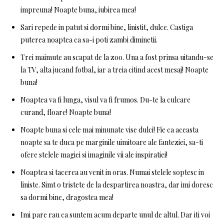
impreuna! Noapte buna, iubirea mea!
Sari repede in patut si dormi bine, linistit, dulce. Castiga
puterea noaptea ca sa-i poti zambi diminetii.
Trei maimute au scapat de la zoo. Una a fost prinsa uitandu-se
la TV, alta jucand fotbal, iar a treia citind acest mesaj! Noapte
buna!
Noaptea va fi lunga, visul va fi frumos. Du-te la culcare
curand, floare! Noapte buna!
Noapte buna si cele mai minunate vise dulci! Fie ca aceasta
noapte sa te duca pe marginile uimitoare ale fanteziei, sa-ti
ofere stelele magiei si imaginile vii ale inspiratiei!
Noaptea si tacerea au venit in oras. Numai stelele soptesc in
liniste. Simt o tristete de la despartirea noastra, dar imi doresc
sa dormi bine, dragostea mea!
Imi pare rau ca suntem acum departe unul de altul. Dar iti voi