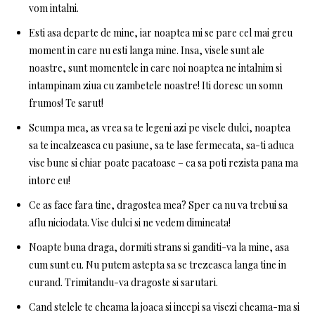
vom intalni.
Esti asa departe de mine, iar noaptea mi se pare cel mai greu
moment in care nu esti langa mine. Insa, visele sunt ale
noastre, sunt momentele in care noi noaptea ne intalnim si
intampinam ziua cu zambetele noastre! Iti doresc un somn
frumos! Te sarut!
Scumpa mea, as vrea sa te legeni azi pe visele dulci, noaptea
sa te incalzeasca cu pasiune, sa te lase fermecata, sa-ti aduca
vise bune si chiar poate pacatoase – ca sa poti rezista pana ma
intorc eu!
Ce as face fara tine, dragostea mea? Sper ca nu va trebui sa
aflu niciodata. Vise dulci si ne vedem dimineata!
Noapte buna draga, dormiti strans si ganditi-va la mine, asa
cum sunt eu. Nu putem astepta sa se trezeasca langa tine in
curand. Trimitandu-va dragoste si sarutari.
Cand stelele te cheama la joaca si incepi sa visezi cheama-ma si