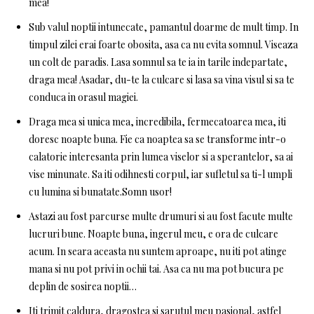
mea!
Sub valul noptii intunecate, pamantul doarme de mult timp. In
timpul zilei erai foarte obosita, asa ca nu evita somnul. Viseaza
un colt de paradis. Lasa somnul sa te ia in tarile indepartate,
draga mea! Asadar, du-te la culcare si lasa sa vina visul si sa te
conduca in orasul magiei.
Draga mea si unica mea, incredibila, fermecatoarea mea, iti
doresc noapte buna. Fie ca noaptea sa se transforme intr-o
calatorie interesanta prin lumea viselor si a sperantelor, sa ai
vise minunate. Sa iti odihnesti corpul, iar sufletul sa ti-l umpli
cu lumina si bunatate.Somn usor!
Astazi au fost parcurse multe drumuri si au fost facute multe
lucruri bune. Noapte buna, ingerul meu, e ora de culcare
acum. In seara aceasta nu suntem aproape, nu iti pot atinge
mana si nu pot privi in ochii tai. Asa ca nu ma pot bucura pe
deplin de sosirea noptii…
Iti trimit caldura, dragostea si sarutul meu pasional, astfel