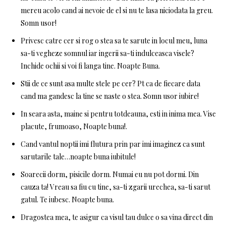
mereu acolo cand ai nevoie de el si nu te lasa niciodata la greu.
Somn usor!
Privesc catre cer si rog o stea sa te sarute in locul meu, luna
sa-ti vegheze somnul iar ingerii sa-ti indulceasca visele?
Inchide ochii si voi fi langa tine. Noapte Buna.
Stii de ce sunt asa multe stele pe cer? Pt ca de fiecare data
cand ma gandesc la tine se naste o stea. Somn usor iubire!
In seara asta, maine si pentru totdeauna, esti in inima mea. Vise
placute, frumoaso, Noapte buna!.
Cand vantul noptii imi flutura prin par imi imaginez ca sunt
sarutarile tale…noapte buna iubitule!
Soarecii dorm, pisicile dorm. Numai eu nu pot dormi. Din
cauza ta! Vreau sa fiu cu tine, sa-ti zgarii urechea, sa-ti sarut
gatul. Te iubesc. Noapte buna.
Dragostea mea, te asigur ca visul tau dulce o sa vina direct din