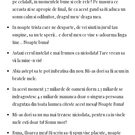
pe celalalt, in momentele bune si cele rele? Pe masura ce
aceasta zi se apropie de final, fie ca acest gand sa iti aduca un
somn calm si odihnitor, dragul meu/ draga mea.
In noapte trista care ne desparte, de vei simti in jurul tau
suspine, sa nu te sperii… e dorul meu ce vine s-adoarma linga
tine… Noapte buna!
Astazi cerul instelat e mai frumos ca niciodata! Tare vreau sa
vii la mine-n vis!
Abia astept sa te pot imbratisa din nou. Mi-as dori sa fii acum in
bratele mele.
In acest moment 3.7 miliarde de oameni dorm 2.3 miliarde se
indragostesc 4.1 miliarde mananca doar o singura persoana
dragutza din toata laumea citeste acest mesaj! Noapte Buna!
Mi-as dori sa nu ma mai trezesc niciodata, pentru ca in visele
mele esti doar tu! Somn usor!
Buna, floarea mea! Iti scriu sa-ti spun vise placute, noapte