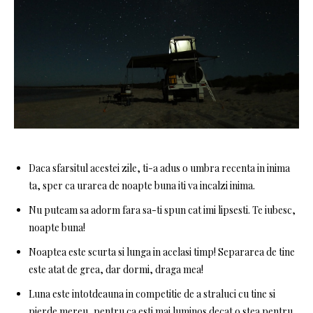
Daca sfarsitul acestei zile, ti-a adus o umbra recenta in inima
ta, sper ca urarea de noapte buna iti va incalzi inima.
Nu puteam sa adorm fara sa-ti spun cat imi lipsesti. Te iubesc,
noapte buna!
Noaptea este scurta si lunga in acelasi timp! Separarea de tine
este atat de grea, dar dormi, draga mea!
Luna este intotdeauna in competitie de a straluci cu tine si
pierde mereu, pentru ca esti mai luminos decat o stea pentru