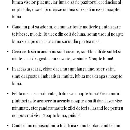
lumea viselor placute, iar luna o sa fie pazitorul credincios al
noptii tale, o sa-ti protejeze odihna si o sa-ti ureze o noapte
buna.
Cand nu pot sa adorm, eu numar toate motivele pentru care
te iubesc, nu oile. Iti urez din colt de luna, somn usor si noapte
buna si de pe o mica stea un sarut din partea mea.
Ceea ce-ti scriu acum nu sunt cuvinte, sunt bucati de suflet si
minte, caci dragostea nu se scrie, se simte. Noapte buna!
In aceasta seara, chiar daca nu sunt langa tine, sper sa imi
simti dragostea. Imbratisari multe, iubita mea draga si noapte
buna.
Fetita mea cea mai iubita, iti doresc noapte buna! Fie ca norii
plutitori sa te acopere in aceasta noapte si sa iti daruiasca vise
minunate, stergand ramasitele zilei de ieri si lasand loc pentru
noi puteri si vise. Noapte buna, puiule!
Cind te-am cunoscut mi-a fost frica sa nu te plac,cind te-am