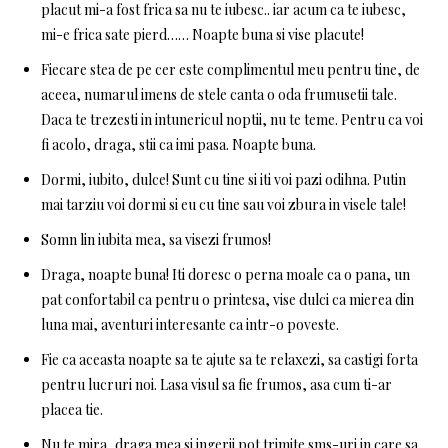
placut mi-a fost frica sa nu te iubesc.. iar acum ca te iubesc,
mi-e frica sate pierd…… Noapte buna si vise placute!
Fiecare stea de pe cer este complimentul meu pentru tine, de
aceea, numarul imens de stele canta o oda frumusetii tale.
Daca te trezesti in intunericul noptii, nu te teme. Pentru ca voi
fi acolo, draga, stii ca imi pasa. Noapte buna.
Dormi, iubito, dulce! Sunt cu tine si iti voi pazi odihna. Putin
mai tarziu voi dormi si eu cu tine sau voi zbura in visele tale!
Somn lin iubita mea, sa visezi frumos!
Draga, noapte buna! Iti doresc o perna moale ca o pana, un
pat confortabil ca pentru o printesa, vise dulci ca mierea din
luna mai, aventuri interesante ca intr-o poveste.
Fie ca aceasta noapte sa te ajute sa te relaxezi, sa castigi forta
pentru lucruri noi. Lasa visul sa fie frumos, asa cum ti-ar
placea tie.
Nu te mira, draga mea si ingerii pot trimite sms-uri in care sa