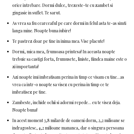
orice intrebare. Dormi dulce, trezeste-te cu zambet si
gingasie in suflet. Te sarut.
As vrea sa fiu cearceaful pe care dormi in felul asta te-as simti
langa mine. Noapte buna iubire!
Te pastrez doar pe tine in inima mea. Vise placute!
Dormi, mica mea, frumoasa printesa! In aceasta noapte
trebuie sa castigi forta, frumusete, liniste, fiindca maine este o
zi importanta!
Azi noapte imi imbratisam perina in timp ce visam cu tine…as
vrea ca intr-o noapte sa visez cu perina in timp ce te
imbratisez pe tine.
Zambeste, inchide ochii si adormi repede… eu te visez deja.
Noapte buna!
In acest moment 3,8 milarde de oameni dorm, 2,2 milioane se
indragostesc, 4,2 milioane mananca, dar o singura persoana