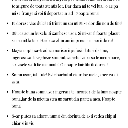
te asigure de toata atentia lor. Dar daca mi te vei lua…o aripa
mi se frange si voi fi deportat in iad ! Noapte buna!
Iti doresc vise dulci! Iti trimit un sarut! Mi-e dor din nou de tine!
Stiu ca acum buzele iti zambesc usor. Si mi-ar fi foarte placut
sa ma uit la tine. Haide sa zburam impreuna in norii de vis!
Magia noptii sa-ti aduca norisorii pufosi alaturi de tine,
ingerasii sa-ti vegheze somnul, sunetul viorii sa te inconjoare,
iar visele sa-ti fie minunate! O noapte linistita iti doresc!
Somn usor, iubitule! Este barbatul visurilor mele, sper ca stii
asta.
Noapte buna somn usor ingerasii te-nconjor de la luna noapte
buna,iar de la micuta stea un sarut din partea mea. Noapte
buna!
S-ar putea sa adorm numai din dorinta de a-ti vedea chipul
chiar si in vis.