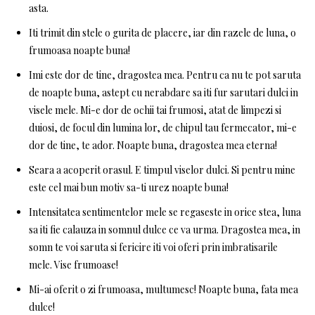
asta.
Iti trimit din stele o gurita de placere, iar din razele de luna, o
frumoasa noapte buna!
Imi este dor de tine, dragostea mea. Pentru ca nu te pot saruta
de noapte buna, astept cu nerabdare sa iti fur sarutari dulci in
visele mele. Mi-e dor de ochii tai frumosi, atat de limpezi si
duiosi, de focul din lumina lor, de chipul tau fermecator, mi-e
dor de tine, te ador. Noapte buna, dragostea mea eterna!
Seara a acoperit orasul. E timpul viselor dulci. Si pentru mine
este cel mai bun motiv sa-ti urez noapte buna!
Intensitatea sentimentelor mele se regaseste in orice stea, luna
sa iti fie calauza in somnul dulce ce va urma. Dragostea mea, in
somn te voi saruta si fericire iti voi oferi prin imbratisarile
mele. Vise frumoase!
Mi-ai oferit o zi frumoasa, multumesc! Noapte buna, fata mea
dulce!