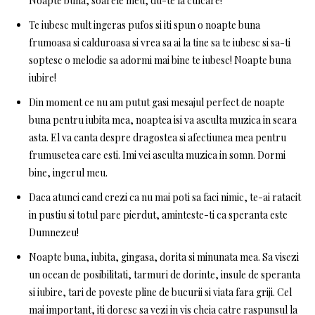
Noapte buna, soarele meu, du-te la culcare!
Te iubesc mult ingeras pufos si iti spun o noapte buna
frumoasa si calduroasa si vrea sa ai la tine sa te iubesc si sa-ti
soptesc o melodie sa adormi mai bine te iubesc! Noapte buna
iubire!
Din moment ce nu am putut gasi mesajul perfect de noapte
buna pentru iubita mea, noaptea isi va asculta muzica in seara
asta. El va canta despre dragostea si afectiunea mea pentru
frumusetea care esti. Imi vei asculta muzica in somn. Dormi
bine, ingerul meu.
Daca atunci cand crezi ca nu mai poti sa faci nimic, te-ai ratacit
in pustiu si totul pare pierdut, aminteste-ti ca speranta este
Dumnezeu!
Noapte buna, iubita, gingasa, dorita si minunata mea. Sa visezi
un ocean de posibilitati, tarmuri de dorinte, insule de speranta
si iubire, tari de poveste pline de bucurii si viata fara griji. Cel
mai important, iti doresc sa vezi in vis cheia catre raspunsul la