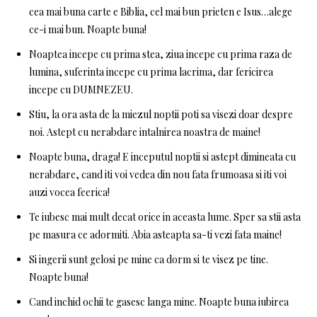
cea mai buna carte e Biblia, cel mai bun prieten e Isus…alege
ce-i mai bun. Noapte buna!
Noaptea incepe cu prima stea, ziua incepe cu prima raza de
lumina, suferinta incepe cu prima lacrima, dar fericirea
incepe cu DUMNEZEU.
Stiu, la ora asta de la miezul noptii poti sa visezi doar despre
noi. Astept cu nerabdare intalnirea noastra de maine!
Noapte buna, draga! E inceputul noptii si astept dimineata cu
nerabdare, cand iti voi vedea din nou fata frumoasa si iti voi
auzi vocea feerica!
Te iubesc mai mult decat orice in aceasta lume. Sper sa stii asta
pe masura ce adormiti. Abia asteapta sa-ti vezi fata maine!
Si ingerii sunt gelosi pe mine ca dorm si te visez pe tine.
Noapte buna!
Cand inchid ochii te gasesc langa mine. Noapte buna iubirea