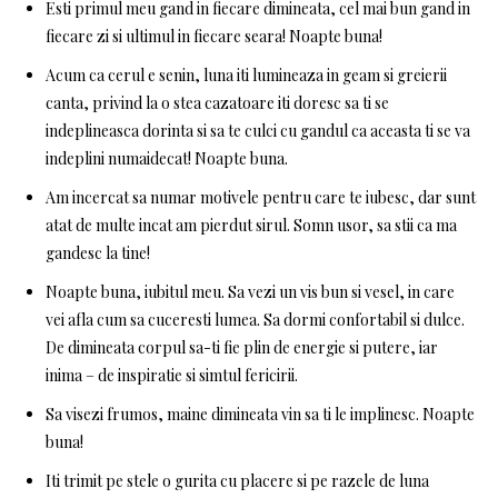
Esti primul meu gand in fiecare dimineata, cel mai bun gand in
fiecare zi si ultimul in fiecare seara! Noapte buna!
Acum ca cerul e senin, luna iti lumineaza in geam si greierii
canta, privind la o stea cazatoare iti doresc sa ti se
indeplineasca dorinta si sa te culci cu gandul ca aceasta ti se va
indeplini numaidecat! Noapte buna.
Am incercat sa numar motivele pentru care te iubesc, dar sunt
atat de multe incat am pierdut sirul. Somn usor, sa stii ca ma
gandesc la tine!
Noapte buna, iubitul meu. Sa vezi un vis bun si vesel, in care
vei afla cum sa cuceresti lumea. Sa dormi confortabil si dulce.
De dimineata corpul sa-ti fie plin de energie si putere, iar
inima – de inspiratie si simtul fericirii.
Sa visezi frumos, maine dimineata vin sa ti le implinesc. Noapte
buna!
Iti trimit pe stele o gurita cu placere si pe razele de luna