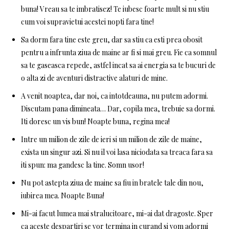
buna! Vreau sa te imbratisez! Te iubesc foarte mult si nu stiu
cum voi supravietui acestei nopti fara tine!
Sa dorm fara tine este greu, dar sa stiu ca esti prea obosit
pentru a infrunta ziua de maine ar fi si mai greu. Fie ca somnul
sa te gaseasca repede, astfel incat sa ai energia sa te bucuri de
o alta zi de aventuri distractive alaturi de mine.
A venit noaptea, dar noi, ca intotdeauna, nu putem adormi.
Discutam pana dimineata… Dar, copila mea, trebuie sa dormi.
Iti doresc un vis bun! Noapte buna, regina mea!
Intre un milion de zile de ieri si un milion de zile de maine,
exista un singur azi. Si nu il voi lasa niciodata sa treaca fara sa
iti spun: ma gandesc la tine. Somn usor!
Nu pot astepta ziua de maine sa fiu in bratele tale din nou,
iubirea mea. Noapte Buna!
Mi-ai facut lumea mai stralucitoare, mi-ai dat dragoste. Sper
ca aceste despartiri se vor termina in curand si vom adormi