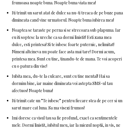
frumoasa noapte buna. Noapte buna viata mea!
Iti trimit un sarut atat de dulce sa nu-ti treaca de pe buze pana
dimineata cand vine urmatorul. Noapte buna iubirea mea!
Noaptea se taraste pe perna si se strecoara sub plapuma. Iar
eu iti soptesc la ureche ca sa dormi linistit! Esti zana mea
dulce, esti printesa! Si te iubesc foarte puternic, nelimitat!
Nimeni altcineva nu poate face asta mai tare! Dormi acum,
printesa mea. Sunt cu tine, tinandu-te de mana. Te voi acoperi
cu o patura din vise!
Iubita mea, du-te la culcare, sunt cu tine mental! Hai sa
dormim bine, iar maine dimineata voi astepta SMS-ul tau
afectuos! Noapte buna!
Iti trimit cate un ”Te iubesc” pentru fiecare stea de pe cer si un
sarut mare cat luna. Sa ma visezi frumos!
Imi doresc ca visul tau sa fie profund, exact ca sentimentele
mele. Dormi linistit, iubitul meu, iar la miezul noptii, in vis, ne