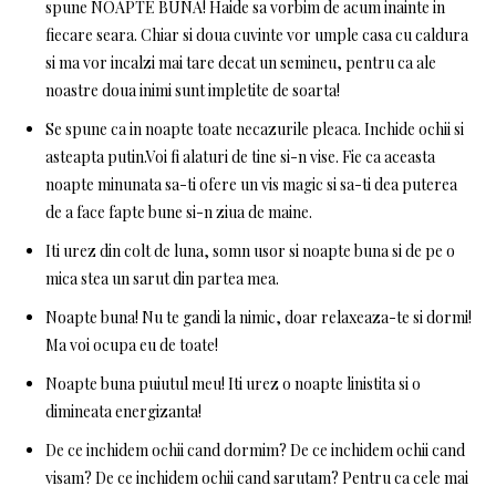
spune NOAPTE BUNA! Haide sa vorbim de acum inainte in
fiecare seara. Chiar si doua cuvinte vor umple casa cu caldura
si ma vor incalzi mai tare decat un semineu, pentru ca ale
noastre doua inimi sunt impletite de soarta!
Se spune ca in noapte toate necazurile pleaca. Inchide ochii si
asteapta putin.Voi fi alaturi de tine si-n vise. Fie ca aceasta
noapte minunata sa-ti ofere un vis magic si sa-ti dea puterea
de a face fapte bune si-n ziua de maine.
Iti urez din colt de luna, somn usor si noapte buna si de pe o
mica stea un sarut din partea mea.
Noapte buna! Nu te gandi la nimic, doar relaxeaza-te si dormi!
Ma voi ocupa eu de toate!
Noapte buna puiutul meu! Iti urez o noapte linistita si o
dimineata energizanta!
De ce inchidem ochii cand dormim? De ce inchidem ochii cand
visam? De ce inchidem ochii cand sarutam? Pentru ca cele mai