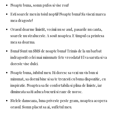
Noapte buna, somn pufos si vise roz!
Esti soarele meu in toiul noptii! Noapte buna! Sa visezi marea
mea dragoste!
Orasul doarme linistit, vecinii nu se aud, pasarile nu canta,
soarele nu straluceste. A sosit noaptea. E timpul ca printesa
mea sa doarma.
Buna! Sunt un SMS de noapte buna! Trimis de la un barbat
indragostit celei mai minunate fete vreodata! El va saruta si va
doreste vise dulci.
Noapte buna, iubitul meu. Iti doresc sa vezi un vis bun si
minunat, sa dormi bine si sa te trezesti cu buna dispozitie, cu
inspiratie. Noaptea sa fie confortabila si plina de liniste, iar
dimineata sa iti aduca bucurii si raze de noroc.
Stelele danseaza, luna priveste peste geam, noaptea acopera
orasul. Somn placut sa ai, sufletul meu.