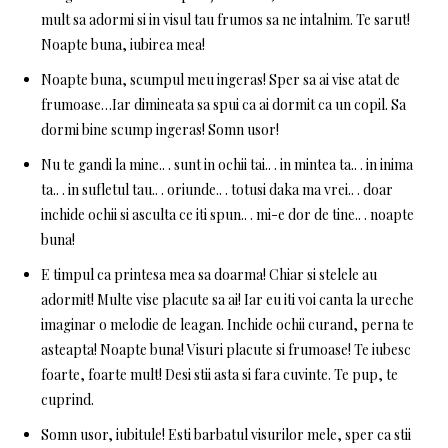
mult sa adormi si in visul tau frumos sa ne intalnim. Te sarut!
Noapte buna, iubirea mea!
Noapte buna, scumpul meu ingeras! Sper sa ai vise atat de
frumoase…Iar dimineata sa spui ca ai dormit ca un copil. Sa
dormi bine scump ingeras! Somn usor!
Nu te gandi la mine.. . sunt in ochii tai.. . in mintea ta.. . in inima
ta.. . in sufletul tau.. . oriunde.. . totusi daka ma vrei.. . doar
inchide ochii si asculta ce iti spun.. . mi-e dor de tine.. . noapte
buna!
E timpul ca printesa mea sa doarma! Chiar si stelele au
adormit! Multe vise placute sa ai! Iar eu iti voi canta la ureche
imaginar o melodie de leagan. Inchide ochii curand, perna te
asteapta! Noapte buna! Visuri placute si frumoase! Te iubesc
foarte, foarte mult! Desi stii asta si fara cuvinte. Te pup, te
cuprind.
Somn usor, iubitule! Esti barbatul visurilor mele, sper ca stii