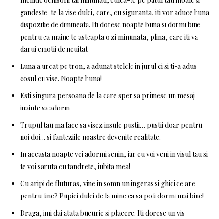
Inchide ochisorii tai minunati, culca-te pe patul tau moale si
gandeste-te la vise dulci, care, cu siguranta, iti vor aduce buna
dispozitie de dimineata. Iti doresc noapte buna si dormi bine
pentru ca maine te asteapta o zi minunata, plina, care iti va
darui emotii de neuitat.
Luna a urcat pe tron, a adunat stelele in jurul ei si ti-a adus
cosul cu vise. Noapte buna!
Esti singura persoana de la care sper sa primesc un mesaj
inainte sa adorm.
Trupul tau ma face sa visez insule pustii… pustii doar pentru
noi doi… si fanteziile noastre devenite realitate.
In aceasta noapte vei adormi senin, iar eu voi veni in visul tau si
te voi saruta cu tandrete, iubita mea!
Cu aripi de fluturas, vine in somn un ingeras si ghici ce are
pentru tine? Pupici dulci de la mine ca sa poti dormi mai bine!
Draga, imi dai atata bucurie si placere. Iti doresc un vis