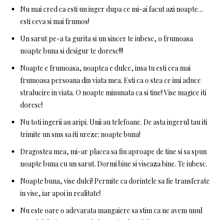
Nu mai cred ca esti un inger dupa ce mi-ai facut azi noapte…
esti ceva si mai frumos!
Un sarut pe-a ta gurita si un sincer te iubesc, o frumoasa
noapte buna si desigur te doresc!!!
Noapte e frumoasa, noaptea e dulce, insa tu esti cea mai
frumoasa persoana din viata mea. Esti ca o stea ce imi aduce
stralucire in viata. O noapte minunata ca si tine! Vise magice iti
doresc!
Nu toti ingerii au aripi. Unii au telefoane. De asta ingerul tau iti
trimite un sms sa iti ureze: noapte buna!
Dragostea mea, mi-ar placea sa fiu aproape de tine si sa spun
noapte buna cu un sarut. Dormi bine si viseaza bine. Te iubesc.
Noapte buna, vise dulci! Permite ca dorintele sa fie transferate
in vise, iar apoi in realitate!
Nu este oare o adevarata mangaiere sa stim ca ne avem unul