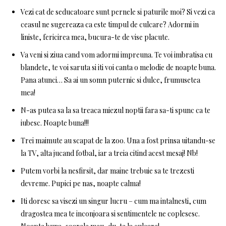
Vezi cat de seducatoare sunt pernele si paturile moi? Si vezi ca
ceasul ne sugereaza ca este timpul de culcare? Adormi in
liniste, fericirea mea, bucura-te de vise placute.
Va veni si ziua cand vom adormi impreuna. Te voi imbratisa cu
blandete, te voi saruta si iti voi canta o melodie de noapte buna.
Pana atunci… Sa ai un somn puternic si dulce, frumusetea
mea!
N-as putea sa la sa treaca miezul noptii fara sa-ti spunc ca te
iubesc. Noapte buna!!!
Trei maimute au scapat de la zoo. Una a fost prinsa uitandu-se
la TV, alta jucand fotbal, iar a treia citind acest mesaj! Nb!
Putem vorbi la nesfirsit, dar maine trebuie sa te trezesti
devreme. Pupici pe nas, noapte calma!
Iti doresc sa visezi un singur lucru – cum ma intalnesti, cum
dragostea mea te inconjoara si sentimentele ne coplesesc.