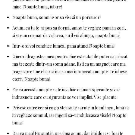
mine. Noapte buna, iubire!
Noapte buna, somn usor sa visezi un porcusor!
Acum, ca tu te-ai pus sa dormi, am sa te veghez pana in zori,
si vreun cosmar de vei avea, eu il voi alunga, noapte buna!
Intr-o zi voi conduce lumea, pana atunci Noapte buna!
Uneori dragostea mea pentru tine este atat de puternica incat
ma trezeste dintr-un somn adanc. Esti ca un magnet care ma
trage spre tine chiar si in cea mai intunecata noapte. Te iubesc
etern. Noapte buna!
Fie ca aceasta noapte sa te invaluie cu mari sperante si vise
indraznete care cu siguranta se vor implini. Vise placute.
Privesc catre cer si rog o stea sa te sarute in locul meu, luna sa
iti vegheze somnul, iar ingerii sa-ti indulceasca visele! Noapte
buna!
Draga mea! Nu sunt in preajma acum, dar imi doresc foarte