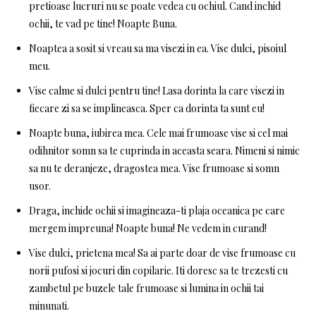
pretioase lucruri nu se poate vedea cu ochiul. Cand inchid
ochii, te vad pe tine! Noapte Buna.
Noaptea a sosit si vreau sa ma visezi in ea. Vise dulci, pisoiul
meu.
Vise calme si dulci pentru tine! Lasa dorinta la care visezi in
fiecare zi sa se implineasca. Sper ca dorinta ta sunt eu!
Noapte buna, iubirea mea. Cele mai frumoase vise si cel mai
odihnitor somn sa te cuprinda in aceasta seara. Nimeni si nimic
sa nu te deranjeze, dragostea mea. Vise frumoase si somn
usor.
Draga, inchide ochii si imagineaza-ti plaja oceanica pe care
mergem impreuna! Noapte buna! Ne vedem in curand!
Vise dulci, prietena mea! Sa ai parte doar de vise frumoase cu
norii pufosi si jocuri din copilarie. Iti doresc sa te trezesti cu
zambetul pe buzele tale frumoase si lumina in ochii tai
minunati.