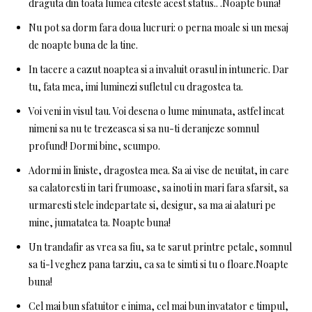
draguta din toata lumea citeste acest status.. .Noapte buna!
Nu pot sa dorm fara doua lucruri: o perna moale si un mesaj
de noapte buna de la tine.
In tacere a cazut noaptea si a invaluit orasul in intuneric. Dar
tu, fata mea, imi luminezi sufletul cu dragostea ta.
Voi veni in visul tau. Voi desena o lume minunata, astfel incat
nimeni sa nu te trezeasca si sa nu-ti deranjeze somnul
profund! Dormi bine, scumpo.
Adormi in liniste, dragostea mea. Sa ai vise de neuitat, in care
sa calatoresti in tari frumoase, sa inoti in mari fara sfarsit, sa
urmaresti stele indepartate si, desigur, sa ma ai alaturi pe
mine, jumatatea ta. Noapte buna!
Un trandafir as vrea sa fiu, sa te sarut printre petale, somnul
sa ti-l veghez pana tarziu, ca sa te simti si tu o floare.Noapte
buna!
Cel mai bun sfatuitor e inima, cel mai bun invatator e timpul,