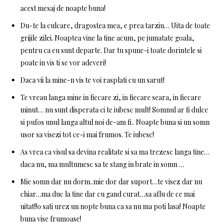
acest mesaj de noapte buna!
Du-te la culcare, dragostea mea, e prea tarziu… Uita de toate
grijile zilei. Noaptea vine la tine acum, pe jumatate goala,
pentru ca eu sunt departe. Dar tu spune-i toate dorintele si
poate in vis ti se vor adeveri!
Daca vii la mine-n vis te voi rasplati cu un sarut!
Te vreau langa mine in fiecare zi, in fiecare seara, in fiecare
minut… nu sunt disperata ci te iubesc mult! Somnul ar fi dulce
si pufos unul langa altul noi de-am fi.. Noapte buna si un somn
usor sa visezi tot ce-i mai frumos. Te iubesc!
As vrea ca visul sa devina realitate si sa ma trezesc langa tine…
daca nu, ma multumesc sa te stang in brate in somn …
Mie somn dar nu dorm..mie dor dar suport…te visez dar nu
chiar…ma duc la tine dar cu gand curat…sa aflu de ce mai
uitat!!o sati urez un nopte buna ca sa nu ma poti lasa! Noapte
buna vise frumoase!