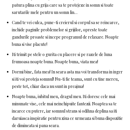
patura plina cu grija care sa te protejeze in somn si toate
sarutarile mele pentru un somn lin…
Cand te vei culca, pune-ti creierul si corpul sa se reincarce,
inchide paginile problemelor si grijilor, opreste toate
gandurile proaste si incepe programul de relaxare. Noapte
buna si vise placute!
Iti trimit pe stele o gurita cu placere si pe razele de luna
frumoasa noapte buna. Noapte buna, viata mea!
Dormi bine, fata mea! In seara asta ma voi transforma in inger
si iti voi proteja somnul! Nu-ti fie teama, sunt cu tine mereu,
peste tot, chiar daca nu sunt in preajma!
Noapte buna, iubitul meu, dragul meu. Iti doresc cele mai
minunate vise, cele mai neinchipuite fantezii. Noaptea sa te
incarce cu putere, iar somnul strans si odihna deplina sa iti
daruiasca inspiratie pentru ziua ce urmeaza si buna dispozitie
de dimineata si pana seara.