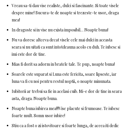
Vreau sa-ti dau vise realiste, dulci si fascinante. Si toate visele
despre mine! Bucura-te de noapte si trezeste-te usor, draga
mea!
In dragoste si in vise nu exista imposibil… Noapte buna!
Nu va doresc altceva decat visele cele mai dulci in aceasta
seara si nu uitati ca sunt intotdeauna acolo cu duh. Te iubesc si
imi este dor de tine.
Mias fi dorit sa adorm in bratele tale. Te pup, noapte buna!
Soarele este suparat si Luna este fericita, soare lipseste, iar
luna va fi cu noi pentru restul noptii, o noapte minunata.
Iubitorii ar trebui sa fie in acelasi cuib. Mi-e dor de tine in seara
asta, draga. Noapte buna.
Noapte buna iubirea mea!!!Vise placute si frumoase. Te iubesc
foarte mult. Somn usor iubire!
Stiu ca a fost o zi istovitoare si foarte lunga, de aceea iti dedic