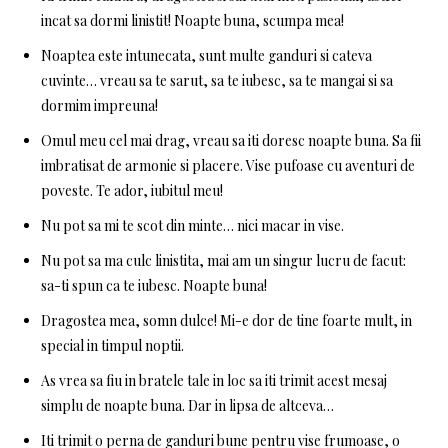
incat sa dormi linistit! Noapte buna, scumpa mea!
Noaptea este intunecata, sunt multe ganduri si cateva
cuvinte… vreau sa te sarut, sa te iubesc, sa te mangai si sa
dormim impreuna!
Omul meu cel mai drag, vreau sa iti doresc noapte buna. Sa fii
imbratisat de armonie si placere. Vise pufoase cu aventuri de
poveste. Te ador, iubitul meu!
Nu pot sa mi te scot din minte… nici macar in vise.
Nu pot sa ma culc linistita, mai am un singur lucru de facut:
sa-ti spun ca te iubesc. Noapte buna!
Dragostea mea, somn dulce! Mi-e dor de tine foarte mult, in
special in timpul noptii.
As vrea sa fiu in bratele tale in loc sa iti trimit acest mesaj
simplu de noapte buna. Dar in lipsa de altceva…
Iti trimit o perna de ganduri bune pentru vise frumoase, o