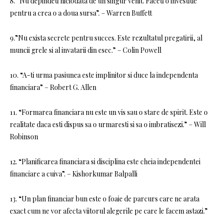
8. “Nu depindeti niciodata de un singur venit. Faceti o investitie
pentru a crea o a doua sursa”. – Warren Buffett
9.”Nu exista secrete pentru succes. Este rezultatul pregatirii, al
muncii grele si al invatarii din esec.” – Colin Powell
10. “A-ti urma pasiunea este implinitor si duce la independenta
financiara” – Robert G. Allen
11. “Formarea financiara nu este un vis sau o stare de spirit. Este o
realitate daca esti dispus sa o urmaresti si sa o imbratisezi.” – Will
Robinson
12. “Planificarea financiara si disciplina este cheia independentei
financiare a cuiva”. – Kishorkumar Balpalli
13. “Un plan financiar bun este o foaie de parcurs care ne arata
exact cum ne vor afecta viitorul alegerile pe care le facem astazi.”