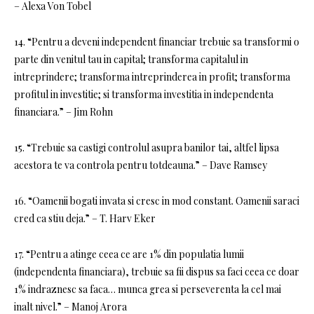
– Alexa Von Tobel
14. “Pentru a deveni independent financiar trebuie sa transformi o
parte din venitul tau in capital; transforma capitalul in
intreprindere; transforma intreprinderea in profit; transforma
profitul in investitie; si transforma investitia in independenta
financiara.” – Jim Rohn
15. “Trebuie sa castigi controlul asupra banilor tai, altfel lipsa
acestora te va controla pentru totdeauna.” – Dave Ramsey
16. “Oamenii bogati invata si cresc in mod constant. Oamenii saraci
cred ca stiu deja.” – T. Harv Eker
17. “Pentru a atinge ceea ce are 1% din populatia lumii
(independenta financiara), trebuie sa fii dispus sa faci ceea ce doar
1% indraznesc sa faca… munca grea si perseverenta la cel mai
inalt nivel.” – Manoj Arora