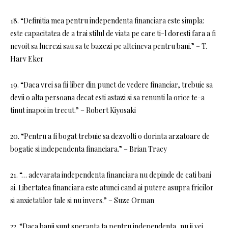
18. “Definitia mea pentru independenta financiara este simpla:
este capacitatea de a trai stilul de viata pe care ti-l doresti fara a fi
nevoit sa lucrezi sau sa te bazezi pe altcineva pentru bani.” – T.
Harv Eker
19. “Daca vrei sa fii liber din punct de vedere financiar, trebuie sa
devii o alta persoana decat esti astazi si sa renunti la orice te-a
tinut inapoi in trecut.” – Robert Kiyosaki
20. “Pentru a fi bogat trebuie sa dezvolti o dorinta arzatoare de
bogatie si independenta financiara.” – Brian Tracy
21. “… adevarata independenta financiara nu depinde de cati bani
ai. Libertatea financiara este atunci cand ai putere asupra fricilor
si anxietatilor tale si nu invers.” – Suze Orman
22. “Daca banii sunt speranta ta pentru independenta, nu ii vei