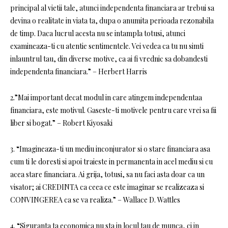
principal al vietii tale, atunci independenta financiara ar trebui sa
devina o realitate in viata ta, dupa o anumita perioada rezonabila
de timp. Daca lucrul acesta nu se intampla totusi, atunci
examineaza-ti cu atentie sentimentele. Vei vedea ca tu nu simti
inlauntrul tau, din diverse motive, ca ai fi vrednic sa dobandesti
independenta financiara.” – Herbert Harris
2.”Mai important decat modul in care atingem independentaa
financiara, este motivul. Gaseste-ti motivele pentru care vrei sa fii
liber si bogat.” – Robert Kiyosaki
3. “Imagineaza-ti un mediu inconjurator si o stare financiara asa
cum ti le doresti si apoi traieste in permanenta in acel mediu si cu
acea stare financiara. Ai grija, totusi, sa nu faci asta doar ca un
visator; ai CREDINTA ca ceea ce este imaginar se realizeaza si
CONVINGEREA ca se va realiza.” – Wallace D. Wattles
4. “Siguranta ta economica nu sta in locul tau de munca, ci in