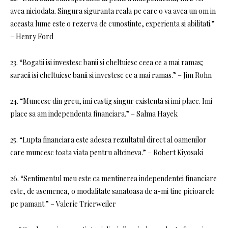
avea niciodata. Singura siguranta reala pe care o va avea un om in
aceasta lume este o rezerva de cunostinte, experienta si abilitati.”
– Henry Ford
23. “Bogatii isi investesc banii si cheltuiesc ceea ce a mai ramas;
saracii isi cheltuiesc banii si investesc ce a mai ramas.” – Jim Rohn
24. “Muncesc din greu, imi castig singur existenta si imi place. Imi
place sa am independenta financiara.” – Salma Hayek
25. “Lupta financiara este adesea rezultatul direct al oamenilor
care muncesc toata viata pentru altcineva.” – Robert Kiyosaki
26. “Sentimentul meu este ca mentinerea independentei financiare
este, de asemenea, o modalitate sanatoasa de a-mi tine picioarele
pe pamant.” – Valerie Trierweiler