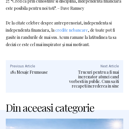
27. “Cred ca prin cunostinte si disciplina, independenta financiara
este posibila pentru noi toti”. – Dave Ramsey
De la citate celebre despre antreprenoriat, independenta si
independenta financiara, la
credite nebancare
, de toate pot fi
gasite in randurile de mai sus. Acum ramane la latitudinea ta sa
decizi ce este cel mai inspirator și mai motivant.
Previous Article
Next Article
181 Mesaje Frumoase
Trucuri pentru a fi mai
increzator atunci cand
vorbesti in public. Cum sa iti
recapeti increderea in sine
Din aceeasi categorie