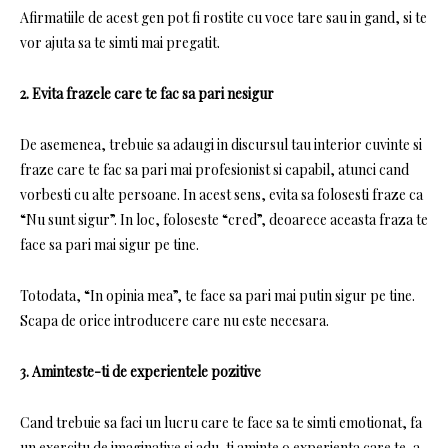
Afirmatiile de acest gen pot fi rostite cu voce tare sau in gand, si te
vor ajuta sa te simti mai pregatit.
2. Evita frazele care te fac sa pari nesigur
De asemenea, trebuie sa adaugi in discursul tau interior cuvinte si
fraze care te fac sa pari mai profesionist si capabil, atunci cand
vorbesti cu alte persoane. In acest sens, evita sa folosesti fraze ca
“Nu sunt sigur”. In loc, foloseste “cred”, deoarece aceasta fraza te
face sa pari mai sigur pe tine.
Totodata, “In opinia mea”, te face sa pari mai putin sigur pe tine.
Scapa de orice introducere care nu este necesara.
3. Aminteste-ti de experientele pozitive
Cand trebuie sa faci un lucru care te face sa te simti emotionat, fa
un exercitu de imaginative si adu-ti aminte o experienta care te-a