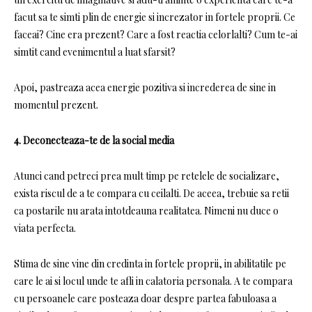
facut sa te simti plin de energie si increzator in fortele proprii. Ce
faceai? Cine era prezent? Care a fost reactia celorlalti? Cum te-ai
simtit cand evenimentul a luat sfarsit?
Apoi, pastreaza acea energie pozitiva si increderea de sine in
momentul prezent.
4. Deconecteaza-te de la social media
Atunci cand petreci prea mult timp pe retelele de socializare,
exista riscul de a te compara cu ceilalti. De aceea, trebuie sa retii
ca postarile nu arata intotdeauna realitatea. Nimeni nu duce o
viata perfecta.
Stima de sine vine din credinta in fortele proprii, in abilitatile pe
care le ai si locul unde te afli in calatoria personala. A te compara
cu persoanele care posteaza doar despre partea fabuloasa a