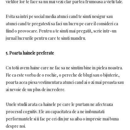
vietilor lor te face sa nu mai vezi clar partea frumoasa a vietii tale.
Evita sa intri pe social media atunci cand te simti nesigur sau
atunci cand te pregatesti sa faci un lucru pe care il consideri ca
fiind o provocare. Pentru a te simti mai pregatit, scrie intr-un
jurnal lucrurile pentru care te simti mandru.
5. Poarta hainele preferate
Cu totii avem haine care ne fac sa ne simtim bine in pielea noastra.
Fie ca este vorba de o rochie, o pereche de blugi sau o bijuterie,
poarta acea piesa vestimentara atunci cand ai o zi mai proasta sau
ai nevoie de un plus de incredere.
Unele studii arata ca hainele pe care le purtam ne afecteaza
procesul cognitiv. Ele au capacitatea de a ne imbunatati
performantele si ii fac pe cei din jur sa aiba o impresie mai buna
despre noi.