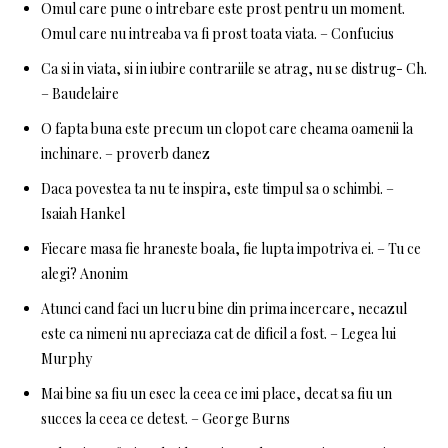
Omul care pune o intrebare este prost pentru un moment.
Omul care nu intreaba va fi prost toata viata. – Confucius
Ca si in viata, si in iubire contrariile se atrag, nu se distrug- Ch.
– Baudelaire
O fapta buna este precum un clopot care cheama oamenii la
inchinare. – proverb danez
Daca povestea ta nu te inspira, este timpul sa o schimbi. –
Isaiah Hankel
Fiecare masa fie hraneste boala, fie lupta impotriva ei. – Tu ce
alegi? Anonim
Atunci cand faci un lucru bine din prima incercare, necazul
este ca nimeni nu apreciaza cat de dificil a fost. – Legea lui
Murphy
Mai bine sa fiu un esec la ceea ce imi place, decat sa fiu un
succes la ceea ce detest. – George Burns