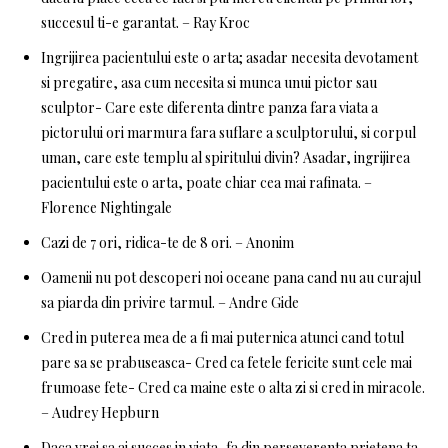
succesul ti-e garantat. – Ray Kroc
Ingrijirea pacientului este o arta; asadar necesita devotament
si pregatire, asa cum necesita si munca unui pictor sau
sculptor- Care este diferenta dintre panza fara viata a
pictorului ori marmura fara suflare a sculptorului, si corpul
uman, care este templu al spiritului divin? Asadar, ingrijirea
pacientului este o arta, poate chiar cea mai rafinata. –
Florence Nightingale
Cazi de 7 ori, ridica-te de 8 ori. – Anonim
Oamenii nu pot descoperi noi oceane pana cand nu au curajul
sa piarda din privire tarmul. – Andre Gide
Cred in puterea mea de a fi mai puternica atunci cand totul
pare sa se prabuseasca- Cred ca fetele fericite sunt cele mai
frumoase fete- Cred ca maine este o alta zi si cred in miracole.
– Audrey Hepburn
Daca vrei sa ai succes in viata, fa din perseverenta prietena ta