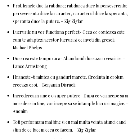
Problemele duc la rabdare; rabdarea duce la perseverenta;
perseverenta duce la caracter; caracterul duce la speranta;
speranta duce la putere. – Zig Ziglar
Lucrurile nu vor functiona perfect- Ceea ce conteaza este
cum te adaptezi acestor lucruri si ce inveti din greseli. –
Michael Phelps
Durerea este temporara- Abandonul dureaza o vesnicie. –
Lance Armstrong
Hraneste-ti mintea cu ganduri marete. Credinta in eroism
creeaza eroi. – Benjamin Disraeli
Increderea in sine e o super putere- Dupa ce vei incepe sa ai
incredere in tine, vor incepe sa se intample lucruri magice. –
Anonim
Toti performam mai bine si cu mai multa vointa atunci cand
stim de ce facem ceea ce facem. – Zig Ziglar