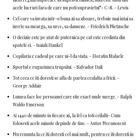
acele lucruri fara de care nu poti supravietui”- C-S. – Lewis
Cel care va invata intr-o buna zi sa zboare, trebuie mai intai sa
invete sa mearga, sa urce, sa danseze. – Friedrich Nietzsche
O decizie este pe atat de puternica pe cat este credinta din
spatele ei. – Isaiah Hankel
Copilaria e cadoul pe care ni-l da viata. – Horatiu Malaele
Sportul e rugaciunea trupului. – Salvador Dali
Tot ceea ce iti doresti se afla de partea cealalta a fricii. –
George Addair
Lumea face loc persoanei care stie exact unde merge. – Ralph
Waldo Emerson
Ai 1440 de minute in fiecare zi, la fel ca toti ceilalti- Cum
folosesti acele minute depinde de tine. – Autor Necunoscut
Nu renunta la ce iti doresti cel mai mult, pentru ce iti doresti in