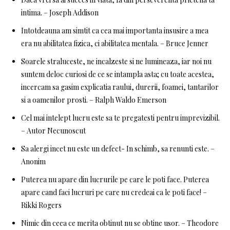
intima. – Joseph Addison
Intotdeauna am simtit ca cea mai importanta insusire a mea
era nu abilitatea fizica, ci abilitatea mentala. – Bruce Jenner
Soarele straluceste, ne incalzeste si ne lumineaza, iar noi nu
suntem deloc curiosi de ce se intampla asta; cu toate acestea,
incercam sa gasim explicatia raului, durerii, foamei, tantarilor
si a oamenilor prosti. – Ralph Waldo Emerson
Cel mai intelept lucru este sa te pregatesti pentru imprevizibil.
– Autor Necunoscut
Sa alergi incet nu este un defect- In schimb, sa renunti este. –
Anonim
Puterea nu apare din lucrurile pe care le poti face. Puterea
apare cand faci lucruri pe care nu credeai ca le poti face! –
Rikki Rogers
Nimic din ceea ce merita obtinut nu se obtine usor. – Theodore