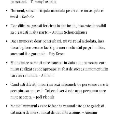
persoanei. – Tommy Lasorda
Norocul, sansa nu ii ajuta niciodata pe cei care nu se ajuta ei
insisi. – Sofocle
Este dificil sa gasesti fericirea in tine insuti, insa este imposibil
sa o gasesti in alta parte. – Arthur Schopenhauer
Daca muncesti doar pentru bani, nu vei reusi niciodata, insa
daca iti place ceea ce faci si pui mereu clientul pe primul loc,
succesul ti-e garantat. – Ray Kroc
Multi dintre oamenii care esueaza in viata sunt persoane care
nu au realizat cat de aproape au fost de succes in momentul in
care au renuntat. – Anonim
Cand esti diferit, uneori nu vezi milioanele de persoane care te
accepta asa cum esti- Tot ce observi este acea persoana care
nu te accepta. – Jodi Picoult
Motivul numarul 1 care te face sa renunti este ca te gandesti
cat mai ai de mers, nu cat de departe ai ajuns. – Anonim