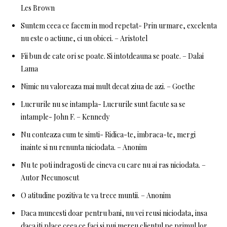
Les Brown
Suntem ceea ce facem in mod repetat- Prin urmare, excelenta
nu este o actiune, ci un obicei. – Aristotel
Fii bun de cate ori se poate. Si intotdeauna se poate. – Dalai
Lama
Nimic nu valoreaza mai mult decat ziua de azi. – Goethe
Lucrurile nu se intampla- Lucrurile sunt facute sa se
intample- John F. – Kennedy
Nu conteaza cum te simti- Ridica-te, imbraca-te, mergi
inainte si nu renunta niciodata. – Anonim
Nu te poti indragosti de cineva cu care nu ai ras niciodata. –
Autor Necunoscut
O atitudine pozitiva te va trece muntii. – Anonim
Daca muncesti doar pentru bani, nu vei reusi niciodata, insa
daca iti place ceea ce faci si pui mereu clientul pe primul lor,