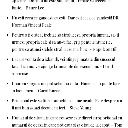
aplicare- Dorinta nu este suficienta, trebuie sa trecem la
fapte. – Bruce Lee
Nu esti ceea ce gandesti ca esti- Dar esti ceea ce gandesti! DR. –
Norman Vincent Peale
Pentru a fi o stea, trebuie sa stralucesti propria lumina, sa-ti
urmezi propria cale si sa nu-ti faci griji pentru intuneric,
pentru ca atunci stelele stralucesc mai bine. – Napoleon Hill
Daca ai vointa de a izbandi, vei atinge jumatate din succesul
tau; daca nu, vei ajunge la jumatate din esecul tau. – David
Ambrose
Doar eu singura imi pot schimba viata- Nimeni n-o poate face
in locul meu. – Carol Burnett
Principiul este sa fii in competitie cu tine insuti- Este despre a a
fi mai bun astazi decat erai ieri. – Steve Young
Numarul de situatii in care reusesc este direct proportional cu
numarul de ocazii in care pot esua si sa o iau de la capat. – Tom