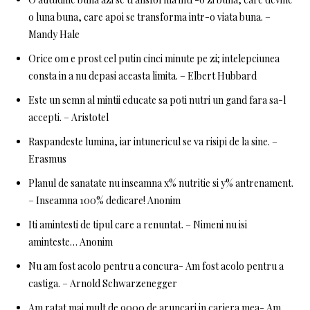
o luna buna, care apoi se transforma intr-o viata buna. –
Mandy Hale
Orice om e prost cel putin cinci minute pe zi; intelepciunea
consta in a nu depasi aceasta limita. – Elbert Hubbard
Este un semn al mintii educate sa poti nutri un gand fara sa-l
accepti. – Aristotel
Raspandeste lumina, iar intunericul se va risipi de la sine. –
Erasmus
Planul de sanatate nu inseamna x% nutritie si y% antrenament.
– Inseamna 100% dedicare! Anonim
Iti amintesti de tipul care a renuntat. – Nimeni nu isi
aminteste… Anonim
Nu am fost acolo pentru a concura- Am fost acolo pentru a
castiga. – Arnold Schwarzenegger
Am ratat mai mult de 9000 de aruncari in cariera mea- Am