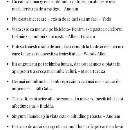
Cu cat este mai greu de obtinut o victorie, cu atat este mai
mare fericirea de a castiga. – Anonim
Nu exista incercare – exista doar faci sau nu faci. – Yoda
Viata este ca mersul pe bicicleta- Pentru a-ti pastra echilibrul
trebuie sa continui sa te misti. – Albert Einstein
Poti sa traiesti o suta de ani, daca renunti la toate acele lucruri
care te fac sa iti doresti sa traiesti atat. – Woody Allen
Eu singura nu pot schimba lumea, dar pot arunca o piatra in
apa pentru a creea mai multe valuri. – Maica Tereza
Cei mai nemultumiti clienti reprezinta cea mai mare sursa de
informare. – Bill Gates
Tu insuti, ca si orice alta persoana din univers, meriti iubirea si
afectiunea ta. – Buddha
Singurul handicap in viata este o atitudine proasta. – Anonim
Peste 20 de ani ai sa regreti mai mult lucrurile pe care nu le-ai