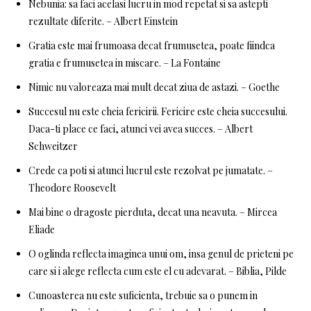
Nebunia: sa faci acelasi lucru in mod repetat si sa astepti
rezultate diferite. – Albert Einstein
Gratia este mai frumoasa decat frumusetea, poate fiindca
gratia e frumusetea in miscare. – La Fontaine
Nimic nu valoreaza mai mult decat ziua de astazi. – Goethe
Succesul nu este cheia fericirii. Fericire este cheia succesului.
Daca-ti place ce faci, atunci vei avea succes. – Albert
Schweitzer
Crede ca poti si atunci lucrul este rezolvat pe jumatate. –
Theodore Roosevelt
Mai bine o dragoste pierduta, decat una neavuta. – Mircea
Eliade
O oglinda reflecta imaginea unui om, insa genul de prieteni pe
care si i alege reflecta cum este el cu adevarat. – Biblia, Pilde
Cunoasterea nu este suficienta, trebuie sa o punem in