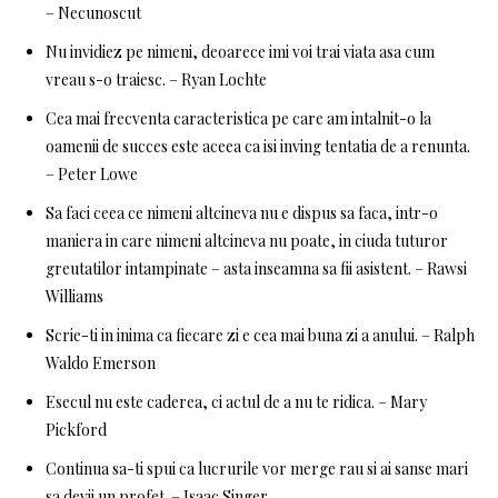
– Necunoscut
Nu invidiez pe nimeni, deoarece imi voi trai viata asa cum
vreau s-o traiesc. – Ryan Lochte
Cea mai frecventa caracteristica pe care am intalnit-o la
oamenii de succes este aceea ca isi inving tentatia de a renunta.
– Peter Lowe
Sa faci ceea ce nimeni altcineva nu e dispus sa faca, intr-o
maniera in care nimeni altcineva nu poate, in ciuda tuturor
greutatilor intampinate – asta inseamna sa fii asistent. – Rawsi
Williams
Scrie-ti in inima ca fiecare zi e cea mai buna zi a anului. – Ralph
Waldo Emerson
Esecul nu este caderea, ci actul de a nu te ridica. – Mary
Pickford
Continua sa-ti spui ca lucrurile vor merge rau si ai sanse mari
sa devii un profet. – Isaac Singer