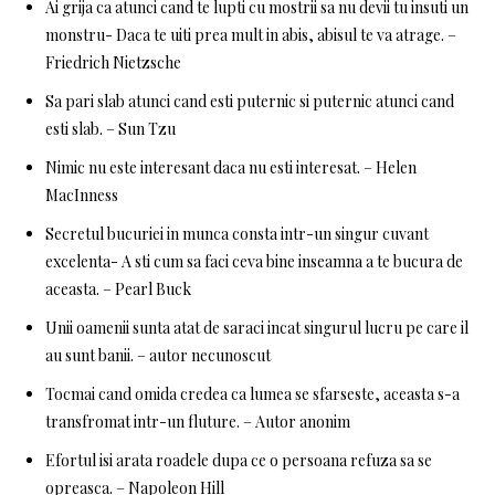
Ai grija ca atunci cand te lupti cu mostrii sa nu devii tu insuti un
monstru- Daca te uiti prea mult in abis, abisul te va atrage. –
Friedrich Nietzsche
Sa pari slab atunci cand esti puternic si puternic atunci cand
esti slab. – Sun Tzu
Nimic nu este interesant daca nu esti interesat. – Helen
MacInness
Secretul bucuriei in munca consta intr-un singur cuvant
excelenta- A sti cum sa faci ceva bine inseamna a te bucura de
aceasta. – Pearl Buck
Unii oamenii sunta atat de saraci incat singurul lucru pe care il
au sunt banii. – autor necunoscut
Tocmai cand omida credea ca lumea se sfarseste, aceasta s-a
transfromat intr-un fluture. – Autor anonim
Efortul isi arata roadele dupa ce o persoana refuza sa se
opreasca. – Napoleon Hill