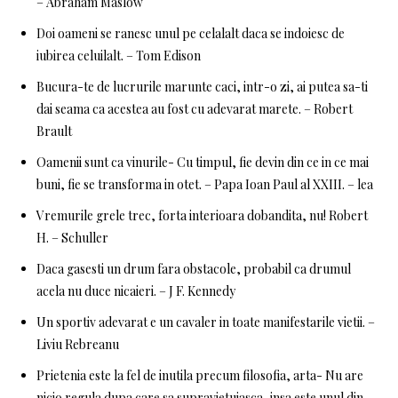
– Abraham Maslow
Doi oameni se ranesc unul pe celalalt daca se indoiesc de
iubirea celuilalt. – Tom Edison
Bucura-te de lucrurile marunte caci, intr-o zi, ai putea sa-ti
dai seama ca acestea au fost cu adevarat marete. – Robert
Brault
Oamenii sunt ca vinurile- Cu timpul, fie devin din ce in ce mai
buni, fie se transforma in otet. – Papa Ioan Paul al XXIII. – lea
Vremurile grele trec, forta interioara dobandita, nu! Robert
H. – Schuller
Daca gasesti un drum fara obstacole, probabil ca drumul
acela nu duce nicaieri. – J F. Kennedy
Un sportiv adevarat e un cavaler in toate manifestarile vietii. –
Liviu Rebreanu
Prietenia este la fel de inutila precum filosofia, arta- Nu are
nicio regula dupa care sa supravietuiasca, insa este unul din