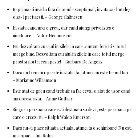
Reprima-ti invidia fata de omul exceptional, invata sa-l intelegi
si sa-l pretuiesti. – George Calinescu
In viata cand urci e greu, dar cand ajungi privelistea e
uimitoare. – Autor Necunoscut
Nu dezvoltam curajul in zilele in care suntem fericiti si totul
merge bine. Dezvoltam curajul in zilele in care totul merge
prost si noi trecem peste! – Barbara De Angelis
Daca un tren nu opreste in statia ta, atunci nu este trenul tau.
– Marianne Williamson
Este atat de greu cand trebuie sa fac ceva, si atat de usor cand
imi doresc asta. – Annie Gottlier
Singura persoana care esti destinata sa devii, este persoana pe
care o creezi tu. – Ralph Waldo Emerson
Daca nu-ti place situatia actuala, atunci fa o schimbare! Nu esti
un copac. – Jim Rohn