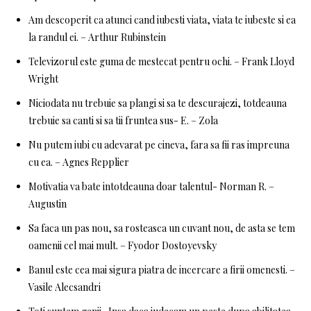
Am descoperit ca atunci cand iubesti viata, viata te iubeste si ea
la randul ei. – Arthur Rubinstein
Televizorul este guma de mestecat pentru ochi. – Frank Lloyd
Wright
Niciodata nu trebuie sa plangi si sa te descurajezi, totdeauna
trebuie sa canti si sa tii fruntea sus- E. – Zola
Nu putem iubi cu adevarat pe cineva, fara sa fii ras impreuna
cu ea. – Agnes Repplier
Motivatia va bate intotdeauna doar talentul- Norman R. –
Augustin
Sa faca un pas nou, sa rosteasca un cuvant nou, de asta se tem
oamenii cel mai mult. – Fyodor Dostoyevsky
Banul este cea mai sigura piatra de incercare a firii omenesti. –
Vasile Alecsandri