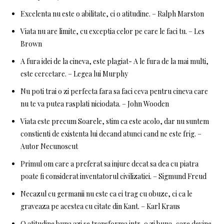
Excelenta nu este o abilitate, ci o atitudine. – Ralph Marston
Viata nu are limite, cu exceptia celor pe care le faci tu. – Les
Brown
A fura idei de la cineva, este plagiat- A le fura de la mai multi,
este cercetare. – Legea lui Murphy
Nu poti trai o zi perfecta fara sa faci ceva pentru cineva care
nu te va putea rasplati niciodata. – John Wooden
Viata este precum Soarele, stim ca este acolo, dar nu suntem
constienti de existenta lui decand atunci cand ne este frig. –
Autor Necunoscut
Primul om care a preferat sa injure decat sa dea cu piatra
poate fi considerat inventatorul civilizatiei. – Sigmund Freud
Necazul cu germanii nu este ca ei trag cu obuze, ci ca le
graveaza pe acestea cu citate din Kant. – Karl Kraus
O atitudine buna azi se transforma intr-o zi buna, care devine