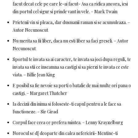
facut decat cele pe care le-ai facut- Asa ca ridica ancora, iesi
din portul cel sigur si prinde vant in vele. – Mark Twain
Prietenii vin si pleaca, dar dusmanii raman si se acumuleaza. –
Autor Necunoscut
Nu merita sa fii liber, daca nu esti liber sa faci greseli. – Autor
Necunoscut
Sportul te invata sa ai caracter, te invata sa joci dupa reguli, te
invata sa stii ce inseamna sa castigi si sa pierzi te invata ce este
viata. – Billie Jean King
E posibil sa fie nevoie sa porti o batalie de mai multe ori pana o
castigi. – Margaret Thatcher
Ia decizii din inima si foloseste-ti capul pentru a le face sa
functioneze. – Sir Girad
Corpul face ceea ce prefera mintea. – Lenny Krayzelburg
Norocul se d[ deoparte din calea nefericirii- Mentine-ti