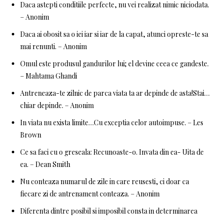
Daca astepti conditiile perfecte, nu vei realizat nimic niciodata.
– Anonim
Daca ai obosit sa o iei iar si iar de la capat, atunci opreste-te sa
mai renunti. – Anonim
Omul este produsul gandurilor lui; el devine ceea ce gandeste.
– Mahtama Ghandi
Antreneaza-te zilnic de parca viata ta ar depinde de asta!Stai…
chiar depinde. – Anonim
In viata nu exista limite…Cu exceptia celor autoimpuse. – Les
Brown
Ce sa faci cu o greseala: Recunoaste-o. Invata din ea- Uita de
ea. – Dean Smith
Nu conteaza numarul de zile in care reusesti, ci doar ca
fiecare zi de antrenament conteaza. – Anonim
Diferenta dintre posibil si imposibil consta in determinarea