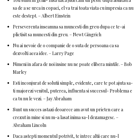
Toti suntem genii- Insa daca judecam un peste dupa abilitatea
sa de a se urca in copaci, el va trai toata viata cu impresia ca nu
este destept. – Albert Einstein
Perseverenta inseamna sa muncesti din greu dupa ce te-ai
plictisit sa muncesti din greu. – Newt Gingrich
Nu ai nevoie de o companie de o suta de persoana ca sa
dezvolti acea idee. – Larry Page
Nimeni in afara de noi insine nu ne poate elibera mintile. – Bob
Marley
Esti inconjurat de solutii simple, evidente, care te pot ajuta sa-
ti majorezi venitul, puterea, influenta si succesul- Problema e
ca tu nu le vezi. – Jay Abraham
Sunt un succes astazi deoarece am avut un prieten care a
crezut in mine si nu m-a lasat inima sa-l dezamagesc. –
Abraham Lincoln
Daca astepti momentul potrivit, te intrec altii care nu-l