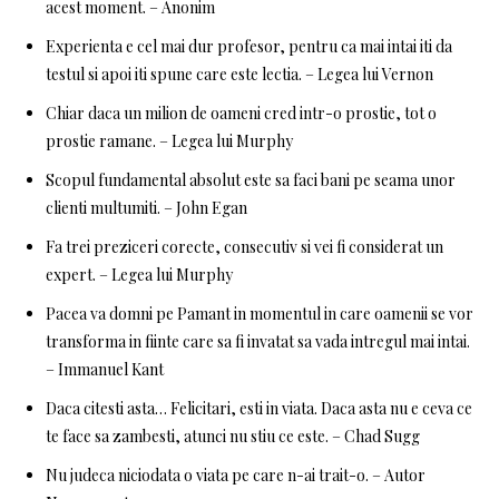
acest moment. – Anonim
Experienta e cel mai dur profesor, pentru ca mai intai iti da
testul si apoi iti spune care este lectia. – Legea lui Vernon
Chiar daca un milion de oameni cred intr-o prostie, tot o
prostie ramane. – Legea lui Murphy
Scopul fundamental absolut este sa faci bani pe seama unor
clienti multumiti. – John Egan
Fa trei preziceri corecte, consecutiv si vei fi considerat un
expert. – Legea lui Murphy
Pacea va domni pe Pamant in momentul in care oamenii se vor
transforma in fiinte care sa fi invatat sa vada intregul mai intai.
– Immanuel Kant
Daca citesti asta… Felicitari, esti in viata. Daca asta nu e ceva ce
te face sa zambesti, atunci nu stiu ce este. – Chad Sugg
Nu judeca niciodata o viata pe care n-ai trait-o. – Autor