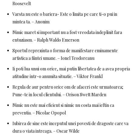
Roosevelt
Varsta nu este o bariera- Este o limita pe care ti-o pui in
mintea ta. – Anonim
Nimic maret si important nu a fost vreodata indeplinit fara
entuziasm. – Ralph Waldo Emerson
Sportul reprezinta o forma de manifestare eminamente
artistica a fiintei umane. – Ionel Teodoreanu
Ii poti lua unui om orice, mai putin libertatea de a avea propria
atitudine intr-o anumita situatie. – Viktor Frankl
Regula de aur pentru orice om de afaceri este urmatoarea;
Pune-te in locul clientului. – Orison Swett Marden
Nimic nu este mai eficient si nimic nu costa mai ieftin ca
preventia. – Nicolae Opopol
Iubirea de sine este inceputul unei povesti de dragoste care va
dura o viata intreaga. – Oscar Wilde