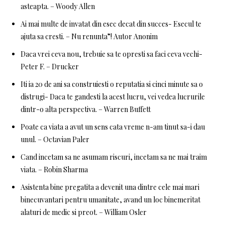
asteapta. – Woody Allen
Ai mai multe de invatat din esec decat din succes- Esecul te
ajuta sa cresti. – Nu renunta”! Autor Anonim
Daca vrei ceva nou, trebuie sa te opresti sa faci ceva vechi-
Peter F. – Drucker
Iti ia 20 de ani sa construiesti o reputatia si cinci minute sa o
distrugi- Daca te gandesti la acest lucru, vei vedea lucrurile
dintr-o alta perspectiva. – Warren Buffett
Poate ca viata a avut un sens cata vreme n-am tinut sa-i dau
unul. – Octavian Paler
Cand incetam sa ne asumam riscuri, incetam sa ne mai traim
viata. – Robin Sharma
Asistenta bine pregatita a devenit una dintre cele mai mari
binecuvantari pentru umanitate, avand un loc binemeritat
alaturi de medic si preot. – William Osler