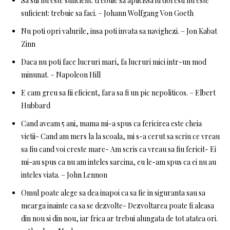
Sa stii nu este suficient: trebuie sa aplici!Sa iti doresti nu este
suficient: trebuie sa faci. – Johann Wolfgang Von Goeth
Nu poti opri valurile, insa poti invata sa navighezi. – Jon Kabat
Zinn
Daca nu poti face lucruri mari, fa lucruri mici intr-un mod
minunat. – Napoleon Hill
E cam greu sa fii eficient, fara sa fi un pic nepoliticos. – Elbert
Hubbard
Cand aveam 5 ani, mama mi-a spus ca fericirea este cheia
vietii- Cand am mers la la scoala, mi s-a cerut sa scriu ce vreau
sa fiu cand voi creste mare- Am scris ca vreau sa fiu fericit- Ei
mi-au spus ca nu am inteles sarcina, eu le-am spus ca ei nu au
inteles viata. – John Lennon
Omul poate alege sa dea inapoi ca sa fie in siguranta sau sa
mearga inainte ca sa se dezvolte- Dezvoltarea poate fi aleasa
din nou si din nou, iar frica ar trebui alungata de tot atatea ori.