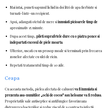
Mai intai, puneti sapunul lichid in doi litri de apa fierbinte si
turnati-l intr-un recipient.
Apoi, adaugati otetul de mere si
inmuiati picioarele timp de
aproximativ 15 minute.
Dupa acest timp,
pileti suprafetele dure cu o piatra ponce si
indepartati excesul de piele moarta
.
Ulterior, uscati cu un prosop moale si terminati prin frecarea
zonelor afectate cu ulei de ricin.
Repetati tratamentul timp de 10 zile.
Ceapa
Cu aceasta metoda, pielea afectata de calusuri
va fi inmuiata si
prezenta asa-numitilor „ochi de cocos” sau heloame va fi redusa
.
Proprietatile sale antiseptice si antifungice favorizeaza
distrugerea bacteriilor si reduc riscul de a contracta infectii