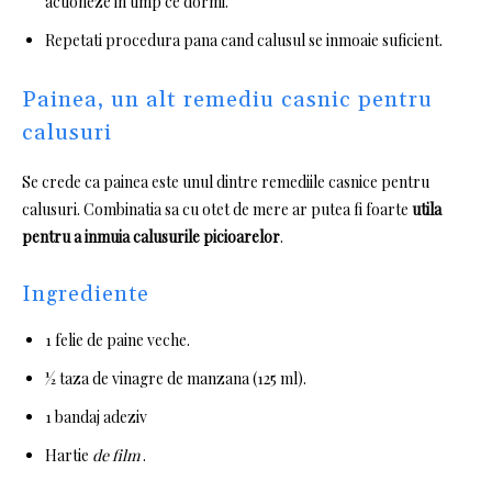
actioneze in timp ce dormi.
Repetati procedura pana cand calusul se inmoaie suficient.
Painea, un alt remediu casnic pentru
calusuri
Se crede ca painea este unul dintre remediile casnice pentru
calusuri.
Combinatia sa cu otet de mere ar putea fi foarte
utila
pentru a inmuia calusurile picioarelor
.
Ingrediente
1 felie de paine veche.
½ taza de vinagre de manzana (125 ml).
1 bandaj adeziv
Hartie
de film
.