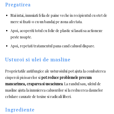
Pregatirea
Mai intai, inmuiati felia de paine veche in recipientul cu otet de
mere si fixati-o cu un bandaj pe zona afectata.
Apoi, acoperiti totul cu folie de plastic si lasati sa actioneze
peste noapte.
Apoi, repetati tratamentul pana cand calusul dispare.
Usturoi si ulei de masline
Proprietatile antifungice ale usturoiului pot ajuta la combaterea
ciupercii picioarelor si
pot reduce problemele precum
mancarimea, craparea si uscaciunea
.
La randul sau, uleiul de
masline ajuta la inmuierea calusurilor si la reducerea daunelor
celulare cauzate de toxine si radicali liberi.
Ingrediente