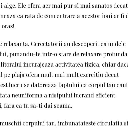
si alge. Ele ofera aer mai pur si mai sanatos decat
imeaza ca rata de concentrare a acestor ioni ar fi 
​oras!
 relaxanta. Cercetatorii au descoperit ca undele
lui, punandu-te intr-o stare de relaxare profunda
 litoralul incurajeaza activitatea fizica, chiar dac
l pe plaja ofera mult mai mult exercitiu decat
est lucru se datoreaza faptului ca corpul tau cau
fata neuniforma a nisipului lucrand eficient
, fara ca tu sa-ti dai seama.
i muschii corpului tau, imbunatateste circulatia s