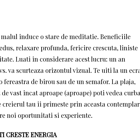
e malul induce o stare de meditatie. Beneficiile
dus, relaxare profunda, fericire crescuta, liniste
itate. Luati in considerare acest lucru: un an
vs. va scurteaza orizontul vizual. Te uiti la un ecr
o fereastra de birou sau de un semafor. La plaja,
at de vast incat aproape (aproape) poti vedea curb
e creierul tau ii primeste prin aceasta contemplar
re noi oportunitati si experiente.
TI CRESTE ENERGIA