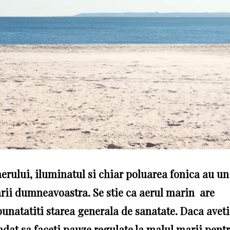
 aerului, iluminatul si chiar poluarea fonica au un
rii dumneavoastra. Se stie ca aerul marin are
bunatatiti starea generala de sanatate. Daca aveti
andat sa faceti pauze regulate la malul marii pentr