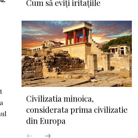
Cum să eviți iritațiile
t
Civilizatia minoica,
sa
considerata prima civilizatie
nul
din Europa