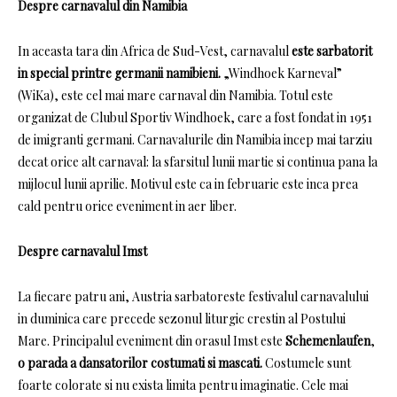
Despre carnavalul din Namibia
In aceasta tara din Africa de Sud-Vest, carnavalul
este sarbatorit
in special printre germanii namibieni.
„Windhoek Karneval”
(WiKa), este cel mai mare carnaval din Namibia.
Totul este
organizat de Clubul Sportiv Windhoek, care a fost fondat in 1951
de imigranti germani.
Carnavalurile din Namibia incep mai tarziu
decat orice alt carnaval: la sfarsitul lunii martie si continua pana la
mijlocul lunii aprilie.
Motivul este ca in februarie este inca prea
cald pentru orice eveniment in aer liber.
Despre carnavalul Imst
La fiecare patru ani, Austria sarbatoreste festivalul carnavalului
in duminica care precede sezonul liturgic crestin al Postului
Mare.
Principalul eveniment din orasul Imst este
Schemenlaufen
,
o parada a dansatorilor costumati si mascati.
Costumele sunt
foarte colorate si nu exista limita pentru imaginatie.
Cele mai