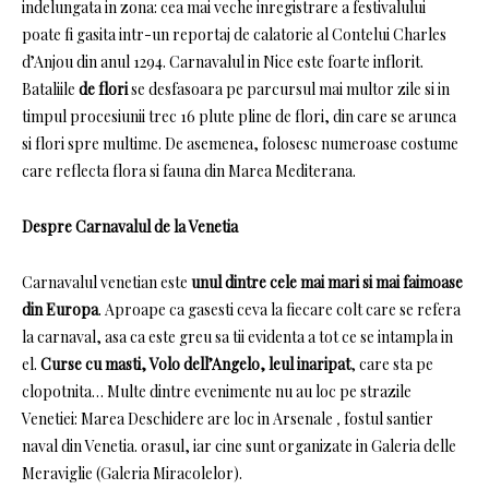
indelungata in zona: cea mai veche inregistrare a festivalului
poate fi gasita intr-un reportaj de calatorie al Contelui Charles
d’Anjou din anul 1294. Carnavalul in Nice este foarte inflorit.
Bataliile
de flori
se desfasoara pe parcursul mai multor zile si in
timpul procesiunii trec 16 plute pline de flori, din care se arunca
si flori spre multime.
De asemenea, folosesc numeroase costume
care reflecta flora si fauna din Marea Mediterana.
Despre Carnavalul de la Venetia
Carnavalul venetian este
unul dintre cele mai mari si mai faimoase
din Europa
.
Aproape ca gasesti ceva la fiecare colt care se refera
la carnaval, asa ca este greu sa tii evidenta a tot ce se intampla in
el.
Curse cu masti, Volo dell’Angelo, leul inaripat
, care sta pe
clopotnita… Multe dintre evenimente nu au loc pe strazile
Venetiei: Marea Deschidere are loc in Arsenale
,
fostul santier
naval din Venetia.
orasul, iar cine sunt organizate in Galeria delle
Meraviglie (Galeria Miracolelor).