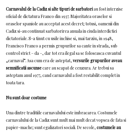
Carnavalul de la Cadiz si alte tipuri de sarbatori
au fost
interzise
oficial de dictatura Franco din 1937. Majoritatea oraselor si
oraselor spaniole au acceptat acest decret; totusi, oamenii din
Cadiz si-au continuat sarbatorirea anuala in ciuda interdictiei
dictatoriale. S-a tinut cu usile inchise si, mai tarziu, in 1948,
Francisco Franco a permis grupurilor sa cante in strada, sub
control strict – da –, dar tot era ilegal sa se foloseasca cuvantul
„carnaval”. Asa cum era de asteptat,
versurile grupurilor aveau
semnificatii ascunse
care au scapat de cenzura.
Ar trebui sa
asteptam anul 1977, cand carnavalul a fost restabilit complet in
toata tara.
Nu sunt doar costume
Una dintre traditiile carnavalului este imbracarea.
Costumele
carnavalului de la Cadiz sunt mult mai mult decat vopsea de fata si
papier-mache;
sunt egalizatori sociali.
De secole,
costumele au