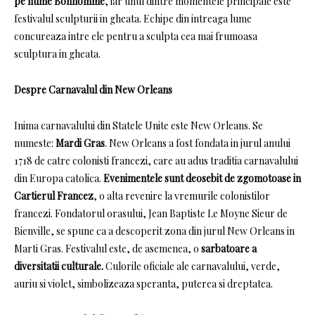
pe nume Bonhomme
, iar unul dintre momentele principale este
festivalul sculpturii in gheata.
Echipe din intreaga lume
concureaza intre ele pentru a sculpta cea mai frumoasa
sculptura in gheata.
Despre Carnavalul din New Orleans
Inima carnavalului din Statele Unite este New Orleans.
Se
numeste:
Mardi Gras
.
New Orleans a fost fondata in jurul anului
1718 de catre colonisti francezi, care au adus traditia carnavalului
din Europa catolica.
Evenimentele sunt deosebit de zgomotoase in
Cartierul Francez
, o alta revenire la vremurile colonistilor
francezi.
Fondatorul orasului, Jean Baptiste Le Moyne Sieur de
Bienville, se spune ca a descoperit zona din jurul New Orleans in
Marti Gras.
Festivalul este, de asemenea, o
sarbatoare a
diversitatii culturale.
Culorile oficiale ale carnavalului, verde,
auriu si violet, simbolizeaza speranta, puterea si dreptatea.