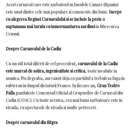
Acest carnaval care este sarbatorit in Insulele Canare (Spania)
este unul dintre cele mai populare si cunoscute din lume.
Incepe
cu alegerea Reginei Carnavalului si se incheie la peste o
saptamana mai tarziu cu inmormantarea sardinei
in Miercurea
Cenusii.
Despre Carnavalul de la Cadiz
Cu un stil total diferit de cel precedent,
carnavalul de la Cadiz
este marcat de satira, ingeniozitate si critica
, toate invaluite in
muzica.
Nu degeaba, am vazut deja ca partidul a trebuit sa fuga in
subteran in timpul dictaturii Franco.
In fiecare an,
Gran Teatro
Falla
gazduieste Concursul Oficial al Grupurilor de Carnaval din
Cadiz (COAC).
Cu toate acestea, cea mai buna sarbatoare este in
strada, cu spectacole de strada si multe petreceri.
Despre carnavalul din Sitges