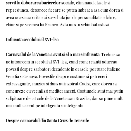
servit la doborarea barierelor sociale
, eliminand clasele si
represiunea, deoarece fiecare se putea imbraca asa cum dorea si
avea ocazia sa critice si sa-si bata joc de personalitati celebre,
chiar si pe vremea lui Franco.
Asta nu s-a schimbat astazi.
Influenta secolului al XVI-lea
Carnavalul de la Venetia a avut si el o mare influenta.
Trebuie sa
ne intoarcem in secolul al XVI-lea, cand comerciantii aduceau
povesti despre sarbatori decadente in orasele portuare italiene
Venetia si Genova.
Povestile despre costume si petreceri
extravagante, muzica si dans au inspirat Cadiz, care dorea sa
concureze cu vecinii sai mediteraneeni.
Costumele sunt mai putin
sclipitoare decat cele de la Venetia sau Brazilia, dar se pune mult
mai mult accent pe inteligenta si inteligenta.
Despre carnavalul din Santa Cruz de Tenerife