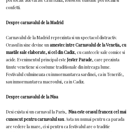
portocale adevarate ca in Italia, foloseste baloane portocalii si
confetti.
Despre carnavalul de la Madrid
Carnavalul de la Madrid reprezinta si un spectacol distractiv.
Orasul in sine devine un
amestec intre Carnavalul de la Venetia, cu
mastile sale elaborate, si cel din Cadiz
, cu cantecele sale comice si
acide.
Evenimentul principal este
Jester Parade
, care prezinta
tinute venetiene si costume traditionale din intreaga lume.
Festivalul culmineaza cu inmormantarea sardinei, ca in Tenerife,
sau inmormantarea macroului, ca in Cadiz.
Despre carnavalul de la Nisa
Desi exista si un carnaval la Paris,
Nisa este orasul francez cel mai
cunoscut pentru carnavalul sau
.
Asta nu numai pentru ca parada
are vedere la mare, ci si pentru ca festivalul are o traditie