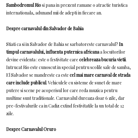
Sambodromul Rio
si pana in prezent ramane o atractie turistica
internationala, adunand mii de adepti in fiecare an.
Despre carnavalul din Salvador de Bahia
Stiati ca si in Salvador de Bahia se sarbatoreste carnavalul?
In
timpul carnavalului, influenta puternica africana
a locuitorilor
devine evidenta
: este o festivitate care
celebreaza bucuria vietii
.
Intrucat Rio este cunoscut in special pentru scolile sale de samba,
El Salvador se mandreste ca este
cel mai mare carnaval de strada
care include publicul
.
Vehiculele cu sisteme de sunet de mare
putere si scene pe acoperisul lor care reda muzica pentru
multime sunt traditionale.
Carnavalul dureaza doar 6 zile, dar
pre-festivalurile ca in Cadiz extind festivitatile la un total de 12
zile.
Despre Carnavalul Oruro