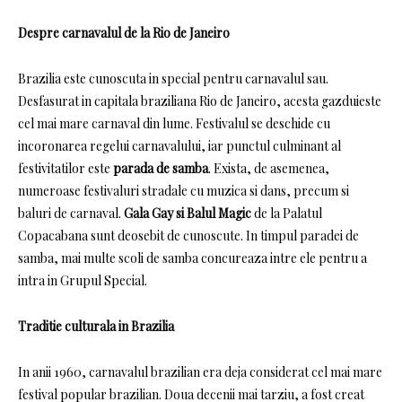
Despre carnavalul de la Rio de Janeiro
Brazilia este cunoscuta in special pentru carnavalul sau.
Desfasurat in capitala braziliana Rio de Janeiro, acesta gazduieste
cel mai mare carnaval din lume.
Festivalul se deschide cu
incoronarea regelui carnavalului, iar punctul culminant al
festivitatilor este
parada de samba
.
Exista, de asemenea,
numeroase festivaluri stradale cu muzica si dans, precum si
baluri de carnaval.
Gala Gay si Balul Magic
de la Palatul
Copacabana sunt deosebit de cunoscute.
In timpul paradei de
samba, mai multe scoli de samba concureaza intre ele pentru a
intra in Grupul Special.
Traditie culturala in Brazilia
In anii 1960, carnavalul brazilian era deja considerat cel mai mare
festival popular brazilian.
Doua decenii mai tarziu, a fost creat