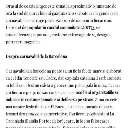
Orasul de coasta Sitges este situat la aproximativ o jumatate de
ora la sud de Barcelona si gazduieste o sarbatoare legendara de
carnaval, care atrage peste 250.000 de oameni in fiecare an.
Deosebit
de popular in randul comunitatii LGBTQ
, se
concentreaza pe parade, costume extravagante si, desigur,
petreceri magnifice.
Despre carnavalul de la Barcelona
Carnavalul din Barcelona poate sa nu fie la fel de mare si elaborat
ca cel din Tenerife sau Cadiz, dar capitala catalana il sarbatoreste
in felul sau.
Desi nu exista o procesiune principala in oras, fiecare
cartier are propriul sau cartier, in care
scolile si organizatiile se
imbraca in costume tematice si defileaza pe strazi
.
Zona cu cele
mai masive festivitati este
El Born
, care are o parada de cai si
trasuri drag
queen
si concerte live.
Cartierul gazduieste si La
Taronjada (Batalia Portocalelor), care, in loc sa foloseasca