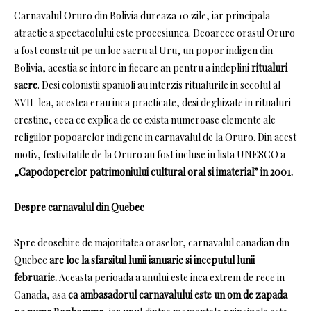
Carnavalul Oruro din Bolivia dureaza 10 zile, iar principala
atractie a spectacolului este procesiunea.
Deoarece orasul Oruro
a fost construit pe un loc sacru al Uru, un popor indigen din
Bolivia, acestia se intorc in fiecare an pentru a indeplini
ritualuri
sacre
.
Desi colonistii spanioli au interzis ritualurile in secolul al
XVII-lea, acestea erau inca practicate, desi deghizate in ritualuri
crestine, ceea ce explica de ce exista numeroase elemente ale
religiilor popoarelor indigene in carnavalul de la Oruro.
Din acest
motiv, festivitatile de la Oruro au fost incluse in lista UNESCO a
„Capodoperelor patrimoniului cultural oral si imaterial” in 2001.
Despre carnavalul din Quebec
Spre deosebire de majoritatea oraselor, carnavalul canadian din
Quebec
are loc la sfarsitul lunii ianuarie si inceputul lunii
februarie.
Aceasta perioada a anului este inca extrem de rece in
Canada, asa
ca ambasadorul carnavalului este un om de zapada