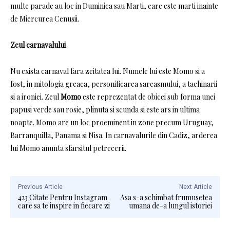
multe parade au loc in Duminica sau Marti, care este marti inainte
de Miercurea Cenusii.
Zeul carnavalului
Nu exista carnaval fara zeitatea lui.
Numele lui este Momo si a
fost, in mitologia greaca, personificarea sarcasmului, a tachinarii
si a ironiei.
Zeul
Momo
este reprezentat de obicei sub forma unei
papusi verde sau rosie, plinuta si scunda si este ars in ultima
noapte.
Momo are un loc proeminent in zone precum Uruguay,
Barranquilla, Panama si Nisa.
In carnavalurile din Cadiz, arderea
lui Momo anunta sfarsitul petrecerii.
Previous Article
Next Article
423 Citate Pentru Instagram
Asa s-a schimbat frumusetea
care sa te inspire in fiecare zi
umana de-a lungul istoriei