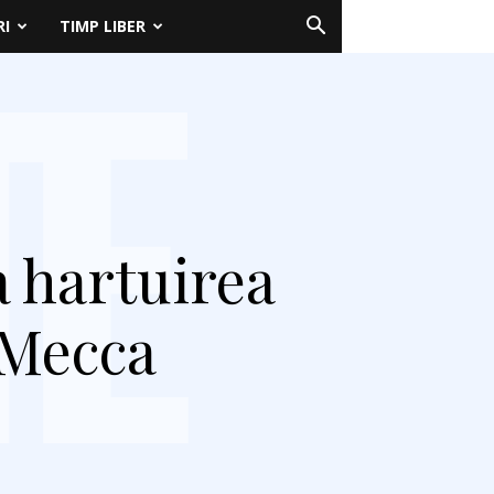
RI
TIMP LIBER
 hartuirea
a Mecca