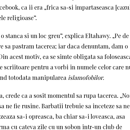
cebook, ca ii era „frica sa-si impartaseasca [cazu
e religioase”.
 stanca si un loc greu”, explica Eltahawy.
„Pe de
re sa pastram tacerea;
iar daca denuntam, dam o
Din acest motiv, ea se simte obligata sa foloseasc
de scriitoare pentru a vorbi in numele celor care n
gand totodata manipularea
islamofobilor.
ta, crede ca a sosit momentul sa rupa tacerea.
„No
a ne fie rusine.
Barbatii trebuie sa inceteze sa ne
zeaza sa-i opreasca, ba chiar sa-i loveasca, asa
urma cu cateva zile cu un sobon intr-un club de