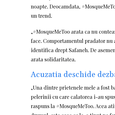
noapte.
Deocamdata, #MosqueMeToo a
un trend.
„#MosqueMeToo arata ca nu conteaza
face.
Comportamentul pradator nu ar
identifica drept Safaneh.
De asemene
arata solidaritatea.
Acuzatia deschide dezb
„Una dintre prietenele mele a fost b
pelerinii cu care calatorea i-au spus
raspuns la #MosqueMeToo.
Acea ati