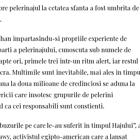
e pelerinajul la cetatea sfanta a fost umbrita de
.
han impartasindu-si propriile experiente de
 parti a pelerinajului, cunoscuta sub numele de
pte ori, primele trei intr-un ritm alert, iar restul
acra.
Multimile sunt inevitabile, mai ales in timpu
pana la doua milioane de credinciosi se aduna la
ericii care insotesc grupurile de pelerini
 ca cei responsabili sunt constienti.
zurile pe care le-au suferit in timpul Hajului”, 
wy, activistul egipto-american care a lansat