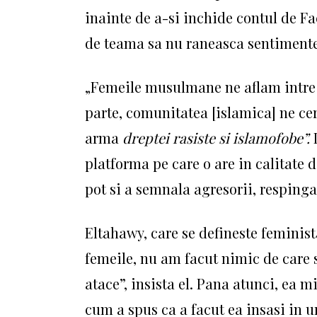
inainte de a-si inchide contul de Fa
de teama sa nu raneasca sentimentel
„Femeile musulmane ne aflam intre o
parte, comunitatea [islamica] ne ce
arma
dreptei rasiste si islamofobe”.
platforma pe care o are in calitate 
pot si a semnala agresorii, respin
Eltahawy, care se defineste feminis
femeile, nu am facut nimic de care s
atace”, insista el.
Pana atunci, ea mi
cum a spus ca a facut ea insasi in 