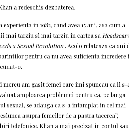
an a redeschis dezbaterea.
a experienta in 1982, cand avea 15 ani, asa cum a
nii mai tarziu si mai tarziu in cartea sa
Headscar
eds a Sexual Revolution
.
Acolo relateaza ca ani 
 parintilor pentru ca nu avea suficienta incredere 
reunat-o.
si mereu am gasit femei care imi spuneau ca li s-
 evaluat amploarea problemei pentru ca, pe langa
ul sexual, se adauga ca s-a intamplat in cel mai
presiunea asupra femeilor de a pastra tacerea”,
biri telefonice.
Khan a mai precizat in contul sau