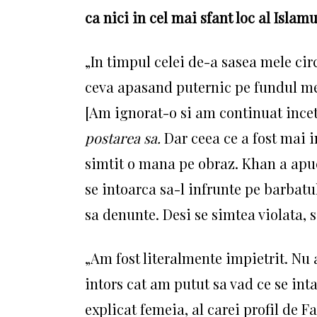
ca nici in cel mai sfant loc al Islam
„In timpul celei de-a sasea mele ci
ceva apasand puternic pe fundul meu
[Am ignorat-o si am continuat incet
postarea sa.
Dar ceea ce a fost mai i
simtit o mana pe obraz.
Khan a apuc
se intoarca sa-l infrunte pe barbatu
sa denunte.
Desi se simtea violata,
„Am fost literalmente impietrit.
Nu 
intors cat am putut sa vad ce se int
explicat femeia, al carei profil de F