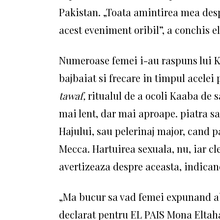
Pakistan.
„Toata amintirea mea despr
acest eveniment oribil”, a conchis el
Numeroase femei i-au raspuns lui K
bajbaiat si frecare in timpul acelei
tawaf,
ritualul de a ocoli Kaaba de sa
mai lent, dar mai aproape. piatra s
Hajului, sau pelerinaj major, cand 
Mecca.
Hartuirea sexuala, nu, iar cl
avertizeaza despre aceasta, indicand
„Ma bucur sa vad femei expunand abu
declarat pentru EL PAIS Mona Eltaha