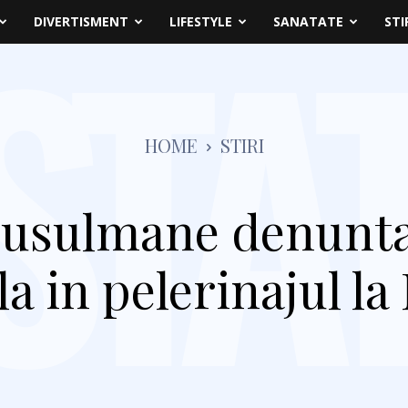
DIVERTISMENT
LIFESTYLE
SANATATE
STI
HOME
STIRI
usulmane denunta
a in pelerinajul l