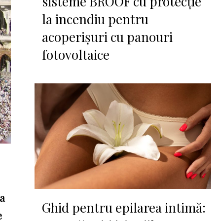
sisteme BROOF cu protecție
la incendiu pentru
acoperișuri cu panouri
fotovoltaice
 a
Ghid pentru epilarea intimă:
e