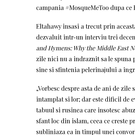
campania #MosqueMeToo dupa ce Kh
Eltahawy insasi a trecut prin aceast
dezvaluit intr-un interviu trei dece
and Hymens: Why the Middle East Ne
zile nici nu a indraznit sa le spuna
sine si sfintenia pelerinajului a ing
„Vorbesc despre asta de ani de zile 
intamplat si lor;
dar este dificil de
tabuul si rusinea care insotesc abuz
sfant loc din islam, ceea ce creste 
subliniaza ea in timpul unei convor