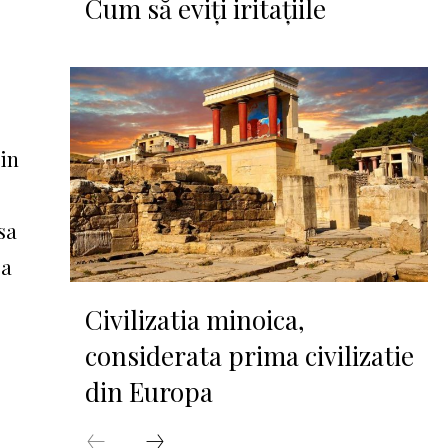
Cum să eviți iritațiile
 in
sa
ea
Civilizatia minoica,
considerata prima civilizatie
din Europa