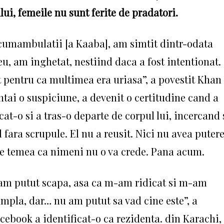
ului, femeile nu sunt ferite de pradatori.
rcumambulatii [a Kaaba], am simtit dintr-odata
, am inghetat, nestiind daca a fost intentionat.
 pentru ca multimea era uriasa”, a povestit Khan
ntai o suspiciune, a devenit o certitudine cand a
at-o si a tras-o departe de corpul lui, incercand 
l fara scrupule.
El nu a reusit.
Nici nu avea puter
 se temea ca nimeni nu o va crede.
Pana acum.
am putut scapa, asa ca m-am ridicat si m-am
ampla, dar… nu am putut sa vad cine este”, a
acebook a identificat-o ca rezidenta. din Karachi,