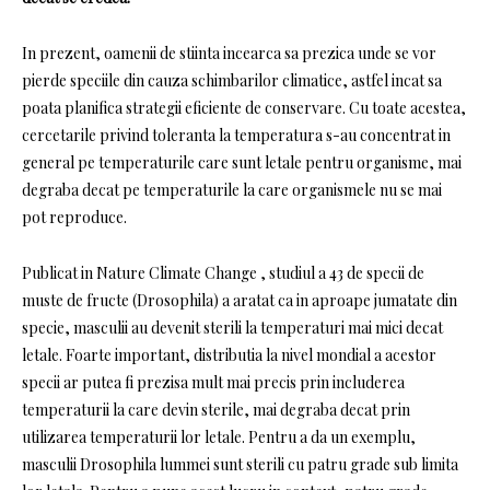
In prezent, oamenii de stiinta incearca sa prezica unde se vor
pierde speciile din cauza schimbarilor climatice, astfel incat sa
poata planifica strategii eficiente de conservare. Cu toate acestea,
cercetarile privind toleranta la temperatura s-au concentrat in
general pe temperaturile care sunt letale pentru organisme, mai
degraba decat pe temperaturile la care organismele nu se mai
pot reproduce.
Publicat in Nature Climate Change , studiul a 43 de specii de
muste de fructe (Drosophila) a aratat ca in aproape jumatate din
specie, masculii au devenit sterili la temperaturi mai mici decat
letale. Foarte important, distributia la nivel mondial a acestor
specii ar putea fi prezisa mult mai precis prin includerea
temperaturii la care devin sterile, mai degraba decat prin
utilizarea temperaturii lor letale. Pentru a da un exemplu,
masculii Drosophila lummei sunt sterili cu patru grade sub limita