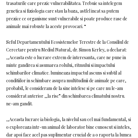
trasaturile care prezic vulnerabilitatea. Trebuie sa intelegem
genetica si fiziologia care stau la baza, astfel incat sa putem
prezice ce organisme sunt vulnerabile si poate produce rase de
animale mai robuste la aceste provocari. “
Seful Departamentului Ecosistemelor Terestre de la Consiliul de
Cercetare pentru Mediul Natural, dr. Simon Kerley, a declarat:
,,Aceasta este o lucrare extrem de interesanta, care ne pune in
minte gandirea si asumarea rolului, ritmului si impactului
schimbarilor climatice. lumineaza impactul ascuns si subtil al
conditiilor in schimbare asupra multitudinii de animale pe care,
probabil, le consideram de la sine intelese si pe care nu le-am
considerat anterior ,,la risc” din schimbarea climatului nostru.
ne-am gandit.
,,Aceasta lucrare ia biologia, la nivelul sau cel mai fundamental, si
o exploreaza intr-un animal de laborator bine cunoscut si inteles,
dar apoi face acel pas suplimentar crucial de a o raporta la lumea