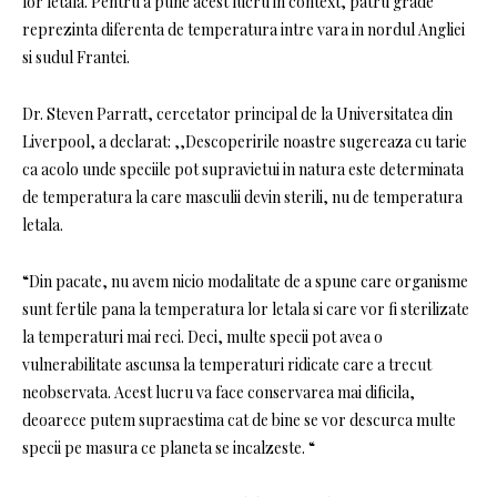
lor letala. Pentru a pune acest lucru in context, patru grade
reprezinta diferenta de temperatura intre vara in nordul Angliei
si sudul Frantei.
Dr. Steven Parratt, cercetator principal de la Universitatea din
Liverpool, a declarat: ,,Descoperirile noastre sugereaza cu tarie
ca acolo unde speciile pot supravietui in natura este determinata
de temperatura la care masculii devin sterili, nu de temperatura
letala.
“Din pacate, nu avem nicio modalitate de a spune care organisme
sunt fertile pana la temperatura lor letala si care vor fi sterilizate
la temperaturi mai reci. Deci, multe specii pot avea o
vulnerabilitate ascunsa la temperaturi ridicate care a trecut
neobservata. Acest lucru va face conservarea mai dificila,
deoarece putem supraestima cat de bine se vor descurca multe
specii pe masura ce planeta se incalzeste. “