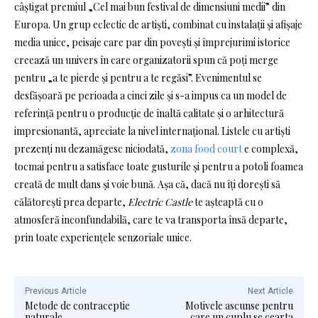
câștigat premiul „Cel mai bun festival de dimensiuni medii” din
Europa. Un grup eclectic de artiști, combinat cu instalații și afișaje
media unice, peisaje care par din povești și împrejurimi istorice
creează un univers în care organizatorii spun că poți merge
pentru „a te pierde și pentru a te regăsi”. Evenimentul se
desfășoară pe perioada a cinci zile și s-a impus ca un model de
referință pentru o producție de înaltă calitate și o arhitectură
impresionantă, apreciate la nivel internațional. Listele cu artiști
prezenți nu dezamăgesc niciodată,
zona food court
e complexă,
tocmai pentru a satisface toate gusturile și pentru a potoli foamea
creată de mult dans și voie bună. Așa că, dacă nu îți dorești să
călătorești prea departe,
Electric Castle
te așteaptă cu o
atmosferă inconfundabilă, care te va transporta însă departe,
prin toate experiențele senzoriale unice.
Previous Article
Next Article
Metode de contraceptie
Motivele ascunse pentru
naturale
care un cuplu se cearta