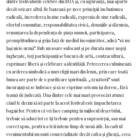
dintre festivalurile celebre din SUA și, cu siguranță, mai aparte
decât oricare altul. Se bazează pe zece principii: incluziunea
radicală, încrederea în sine radicală, expresia de sine radicală,
efortul comunitar, responsabilitatea civică, donațiile și dărnicia,
renunțarea la dependența de piața muncii, participarea,
promptitudinea și grija față de mediul înconjurător, adică “să nu
lași nicio urmă”. Sub un soare sufocant și pe durata unor nopți
înghețate, toți participanții se bucură de artă, contracultură,
exprimare liberă și celebrare a identității. Petrecerea culminează
cu arderea simbolică a unei efigii mari din lemn, prin care toată
lumea are parte de o purificare spirituală. „Arzătorii” sunt
încurajați să se îmbrace și să se exprime oricum își doresc, fără
teamă de judecată. Una dintre cele mai mari provocări atunci
când te decizi să iei parte la acest festival este împachetarea
bagajelor. Pentru că vei face camping în mijlocul deșertului,
trebuie să aduci tot ce îți trebuie pentru a supraviețui, sau mai
corect spus, pentru a trăi intens timp de nouă zile. În cadrul
evenimentului nu sunt comercializate decât cafea și gheață, ceea