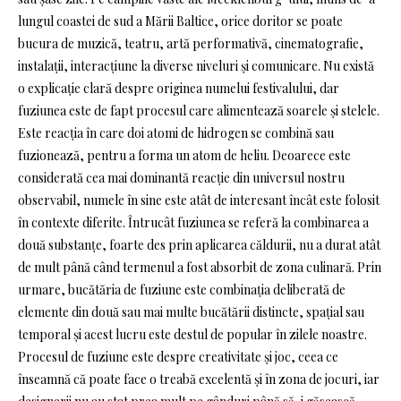
lungul coastei de sud a Mării Baltice, orice doritor se poate
bucura de muzică, teatru, artă performativă, cinematografie,
instalații, interacțiune la diverse niveluri și comunicare. Nu există
o explicație clară despre originea numelui festivalului, dar
fuziunea este de fapt procesul care alimentează soarele și stelele.
Este reacția în care doi atomi de hidrogen se combină sau
fuzionează, pentru a forma un atom de heliu. Deoarece este
considerată cea mai dominantă reacție din universul nostru
observabil, numele în sine este atât de interesant încât este folosit
în contexte diferite. Întrucât fuziunea se referă la combinarea a
două substanțe, foarte des prin aplicarea căldurii, nu a durat atât
de mult până când termenul a fost absorbit de zona culinară. Prin
urmare, bucătăria de fuziune este combinația deliberată de
elemente din două sau mai multe bucătării distincte, spațial sau
temporal și acest lucru este destul de popular în zilele noastre.
Procesul de fuziune este despre creativitate și joc, ceea ce
înseamnă că poate face o treabă excelentă și în zona de jocuri, iar