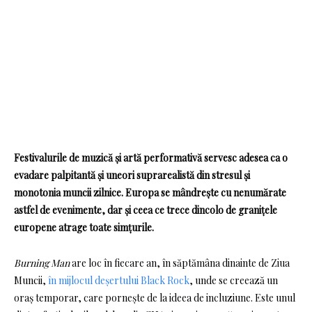
Festivalurile de muzică și artă performativă servesc adesea ca o
evadare palpitantă și uneori suprarealistă din stresul și
monotonia muncii zilnice. Europa se mândrește cu nenumărate
astfel de evenimente, dar și ceea ce trece dincolo de granițele
europene atrage toate simțurile.
Burning Man
are loc în fiecare an, în săptămâna dinainte de Ziua
Muncii,
în mijlocul deșertului Black Rock
, unde se creează un
oraș temporar, care pornește de la ideea de incluziune. Este unul