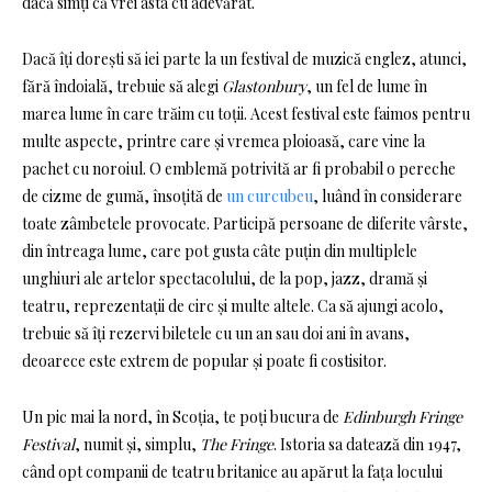
dacă simți că vrei asta cu adevărat.
Dacă îți dorești să iei parte la un festival de muzică englez, atunci,
fără îndoială, trebuie să alegi
Glastonbury
, un fel de lume în
marea lume în care trăim cu toții. Acest festival este faimos pentru
multe aspecte, printre care și vremea ploioasă, care vine la
pachet cu noroiul. O emblemă potrivită ar fi probabil o pereche
de cizme de gumă, însoțită de
un curcubeu
, luând în considerare
toate zâmbetele provocate. Participă persoane de diferite vârste,
din întreaga lume, care pot gusta câte puțin din multiplele
unghiuri ale artelor spectacolului, de la pop, jazz, dramă și
teatru, reprezentații de circ și multe altele. Ca să ajungi acolo,
trebuie să îți rezervi biletele cu un an sau doi ani în avans,
deoarece este extrem de popular și poate fi costisitor.
Un pic mai la nord, în Scoția, te poți bucura de
Edinburgh Fringe
Festival
, numit și, simplu,
The Fringe
. Istoria sa datează din 1947,
când opt companii de teatru britanice au apărut la fața locului