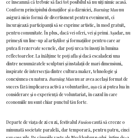
ce înseamnă că trebuie să faci tot posibilul să nu uiți nimic acasă.
Conform principiului donațiilor și a dărniciei,
Burning Man
nu
asigură nicio formă de divertisment pentru eveniment, ci
încurajează participanții să se exprime artistic, în mod gratuit,
pentru comunitate. În plus, dacă vei oferi, vei și primi. Așadar, nu
primești un line-up al artiștilor și formațiilor pentru care ar
putea fi rezervate scenele, dar poți urca tu însuți în lumina
reflectoarelor. La înălțime te poți afla și dacă escaladezi una
dintre nenumăratele sculpturi și instalații de mari dimensiuni,
inspirate de intersecția dintre cultura maker, tehnologie și
conexiunea cu natura.
Burning Man
nu ar avea același format de
succes fără implicarea activă a voluntarilor, așa că ai putea lua în
considerare și o experiență de voluntariat, în cazul în care
economiile nu sunt chiar punctul tău forte.
Departe de viața de zi cu zi, festivalul
Fusion
caută să creeze o
minunată societate paralelă, dar temporară, pentru patru, cinci
sau șase zile. Pe câmpiile vaste ale Mecklenburg-ului, întins de-a