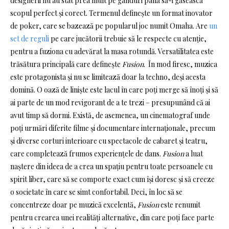
designerii nu au stat prea mult pe gânduri până să-i găsească
scopul perfect și corect. Termenul definește un format inovator
de poker, care se bazează pe popularul joc numit Omaha. Are
un
set de reguli
pe care jucătorii trebuie să le respecte cu atenție,
pentru a fuziona cu adevărat la masa rotundă. Versatilitatea este
trăsătura principală care definește
Fusion
. În mod firesc, muzica
este protagonista și nu se limitează doar la techno, deși acesta
domină. O oază de liniște este lacul în care poți merge să înoți și să
ai parte de un mod revigorant de a te trezi – presupunând că ai
avut timp să dormi. Există, de asemenea, un cinematograf unde
poți urmări diferite filme și documentare internaționale, precum
și diverse corturi interioare cu spectacole de cabaret și teatru,
care completează frumos experiențele de dans.
Fusion
a luat
naștere din ideea de a crea un spațiu pentru toate persoanele cu
spirit liber, care să se comporte exact cum își doresc și să creeze
o societate în care se simt confortabil. Deci, în loc să se
concentreze doar pe muzică excelentă,
Fusion
este renumit
pentru crearea unei realități alternative, din care poți face parte