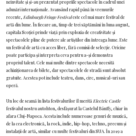
neinvitate și și-au prezentat propriile spectacole în cadrul unei
adunări internaționale. Avansând rapid până în vremurile
recente,
Edinburgh Fringe Festival
este cel mai mare festival de
artă din lume. În fiecare an, timp de trei săptămâni în luna august,
capitala Scoției prinde viață prin explozia de creativitate și
spectacolele pline de putere ale artiștilor din întreaga lume. Este
un festival de artă cu acces liber, fără comisii de selecție. Oricine
poate participa și interpreta ceva pentru a-și demonstra
propriul talent. Cele mai multe dintre spectacole necesită
achiziționarea de bilete, dar spectacolele de stradă sunt absolut
gratuite. Acestea pot include teatru, dans, circ, musical-uri sau
operă.
Un loc de seamă în lista festivalurilor îl merită
Electric Castle
festivalul nostru autohton, desfășurat la Castelul Bánffy, chiar în
afara Cluj-Napoca. Acesta include numeroase genuri de muzică,
de la cea electronică, la rock, indie, hip-hop, techno, precum și
instalații de artă, similar cu multe festivaluri din SUA. În 2019 a