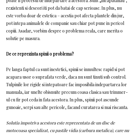
poate fi procesul de indepartare a acestora. Sunt „incapatanati”,
rezistenti si deseori iti pot da batai de cap serioase. In plus, nu
este vorba doar de estetica – acestia pot afecta plantele din jur,
pot intepa animalele de companie sau chiar pot pune in pericol
copiii. Asadar, vorbim despre o problema reala, care merita o
solutie pe masura.
De ce reprezinta spinii o problema?
Pe langa faptul ca sunt inestetici, spinii se inmultesc rapid si pot
acapara usor o suprafata verde, daca nu sunt tinuti sub control.
Tulpinile lor rigide si intepatoare fac imposibila indepartarea lor
manuala, iar unelte obisnuite precum coasa clasica sau trimmer-
ul cu fir pot ceda in fata acestora. In plus, spinii pot ascunde
gunoaie, serpi sau alte pericole, facand curatarea si mai riscanta.
Solutia impotriva acestora este reprezentata de un disc de
motocoasa specializat, cu pastile vidia (carbura metalica), care nu