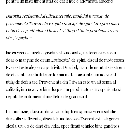
pentru un instrument atat de eficient e o adevarata afacere!
Datorita rezistentei si eficientei sale, modelul Everest, de
provenienta Taiwan, te va ajuta sa scapi de spini fara prea mari
batai de cap, eliminand in acelasi timp si toate problemele care
vin „la pachet”.
Fie ca vrei sa cureti o gradina abandonata, un teren viran sau
doar o margine de drum „sufocata” de spini, discul de motocoasa
Everest este alegerea potrivita. Durabil, usor de montat si extrem
de eficient, acesta iti transforma motocoasa intr-un adevarat
utilaj de defrisare. Provenienta din Taiwan este un alt semn al
calitatii, intrucat vorbim despre un producator cu experienta si
reputatie in domeniul uneltelor de gradinarit.
In concluzie, daca ai obosit sa te lupti cu spinii si vrei o solutie
durabila si eficienta, discul de motocoasa Everest este alegerea
ideala. Cu 60 de dinti din vidia, specificatii tehnice bine gandite si