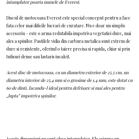
intamplator poarta numele de Everest.
Discul de motocoasa Everest este special conceput pentru a face
fata celor mai dificile lucrari de curatare. Nu e doar un simplu
accesoriu – este o arma redutabila impotriva vegetatiei dure, mai
ales a spinilor. Pastilele vidia din carbura metalica sunt extrem de
dure si rezistente, oferind o taiere precisa si rapida, chiar si prin
tufisuri dense sau lastaris incalcit.
Acest disc de motocoasa, cu un diametru exterior de 25,5 cm, un
diametru interior de 25,4 mm si o grosime de 1,4 mm, este dotat cu
60 de dinti, facandu-l ideal pentru defrisare si mai ales pentru
„lupta” impotriva spinilor.
Aceste dimensiuni nu sunt alese intamplator. Ele asigura un