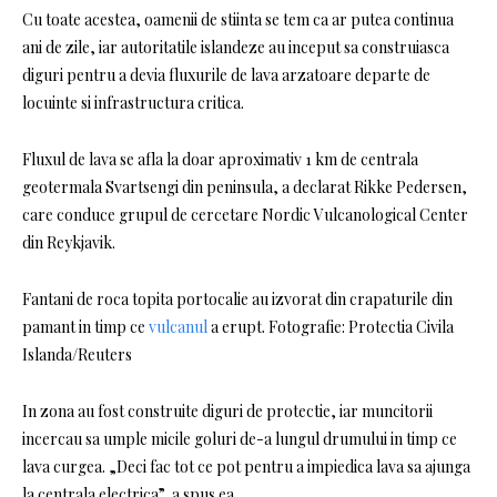
Cu toate acestea, oamenii de stiinta se tem ca ar putea continua
ani de zile, iar autoritatile islandeze au inceput sa construiasca
diguri pentru a devia fluxurile de lava arzatoare departe de
locuinte si infrastructura critica.
Fluxul de lava se afla la doar aproximativ 1 km de centrala
geotermala Svartsengi din peninsula, a declarat Rikke Pedersen,
care conduce grupul de cercetare Nordic Vulcanological Center
din Reykjavik.
Fantani de roca topita portocalie au izvorat din crapaturile din
pamant in timp ce
vulcanul
a erupt. Fotografie: Protectia Civila
Islanda/Reuters
In zona au fost construite diguri de protectie, iar muncitorii
incercau sa umple micile goluri de-a lungul drumului in timp ce
lava curgea. „Deci fac tot ce pot pentru a impiedica lava sa ajunga
la centrala electrica”, a spus ea.