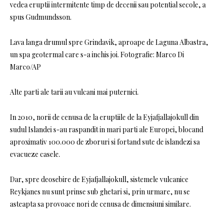
vedea eruptii intermitente timp de decenii sau potential secole, a
spus Gudmundsson.
Lava langa drumul spre Grindavik, aproape de Laguna Albastra,
un spa geotermal care s-a inchis joi. Fotografie: Marco Di
Marco/AP
Alte parti ale tarii au vulcani mai puternici.
In 2010, norii de cenusa de la eruptiile de la Eyjafjallajokull din
sudul Islandei s-au raspandit in mari parti ale Europei, blocand
aproximativ 100.000 de zboruri si fortand sute de islandezi sa
evacueze casele.
Dar, spre deosebire de Eyjafjallajokull, sistemele vulcanice
Reykjanes nu sunt prinse sub ghetari si, prin urmare, nu se
asteapta sa provoace nori de cenusa de dimensiuni similare.