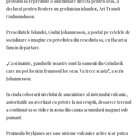
probabil sa reprezinte o amenintare directa pentru oras, a
declarat pentru Reuters un geofizician islandez, Ari Trausti
Gudmundsson.
Presedintele Islandei, Gudni Johannesson, a postat pe retelele de
socializare o imagine cu privelistea din resedinta sa, cu flacari si
fum in departare.
„Ca si inainte, gandurile noastre sunt la oamenii din Grindavik
care nu pot locui in frumosul lor oras. Va trece si asta”, a scris
Johannesson.
In ciuda coborarii nivelului de amenintare al sistemului vulcanic,
autoritatile au avertizat cu privire la noi eruptii, deoarece terenul
a continuat sa se ridice in zona din cauza acumularii magmei sub
pamant.
Peninsula Reykjanes are sase sisteme vulcanice active si ar putea