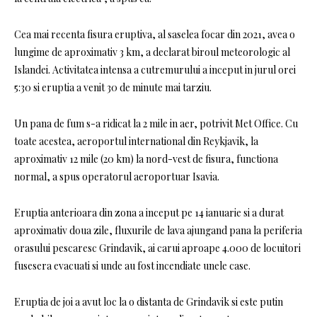
Cea mai recenta fisura eruptiva, al saselea focar din 2021, avea o
lungime de aproximativ 3 km, a declarat biroul meteorologic al
Islandei. Activitatea intensa a cutremurului a inceput in jurul orei
5:30 si eruptia a venit 30 de minute mai tarziu.
Un pana de fum s-a ridicat la 2 mile in aer, potrivit Met Office. Cu
toate acestea, aeroportul international din Reykjavik, la
aproximativ 12 mile (20 km) la nord-vest de fisura, functiona
normal, a spus operatorul aeroportuar Isavia.
Eruptia anterioara din zona a inceput pe 14 ianuarie si a durat
aproximativ doua zile, fluxurile de lava ajungand pana la periferia
orasului pescaresc Grindavik, ai carui aproape 4.000 de locuitori
fusesera evacuati si unde au fost incendiate unele case.
Eruptia de joi a avut loc la o distanta de Grindavik si este putin