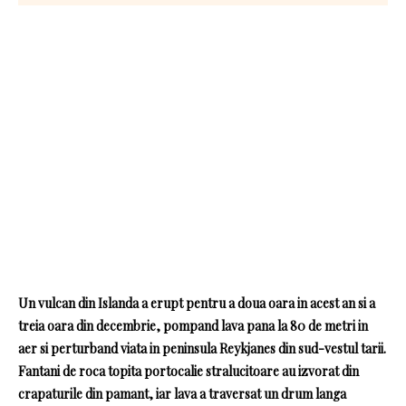
Un vulcan din Islanda a erupt pentru a doua oara in acest an si a
treia oara din decembrie, pompand lava pana la 80 de metri in
aer si perturband viata in peninsula Reykjanes din sud-vestul tarii.
Fantani de roca topita portocalie stralucitoare au izvorat din
crapaturile din pamant, iar lava a traversat un drum langa