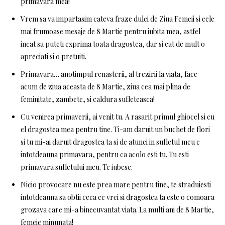
primavara mea!
Vrem sa va impartasim cateva fraze dulci de Ziua Femeii si cele
mai frumoase mesaje de 8 Martie pentru iubita mea, astfel
incat sa puteti exprima toata dragostea, dar si cat de mult o
apreciati si o pretuiti.
Primavara… anotimpul renasterii, al trezirii la viata, face
acum de ziua aceasta de 8 Martie, ziua cea mai plina de
feminitate, zambete, si caldura sufleteasca!
Cu venirea primaverii, ai venit tu. A rasarit primul ghiocel si cu
el dragostea mea pentru tine. Ti-am daruit un buchet de flori
si tu mi-ai daruit dragostea ta si de atunci in sufletul meu e
intotdeauna primavara, pentru ca acolo esti tu. Tu esti
primavara sufletului meu. Te iubesc.
Nicio provocare nu este prea mare pentru tine, te straduiesti
intotdeauna sa obtii ceea ce vrei si dragostea ta este o comoara
grozava care mi-a binecuvantat viata. La multi ani de 8 Martie,
femeie minunata!