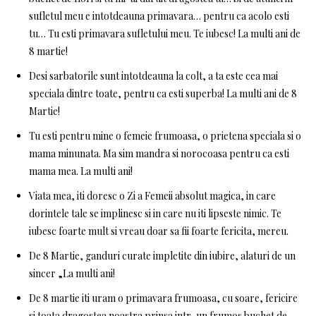
sufletul meu e intotdeauna primavara… pentru ca acolo esti
tu… Tu esti primavara sufletului meu. Te iubesc! La multi ani de
8 martie!
Desi sarbatorile sunt intotdeauna la colt, a ta este cea mai
speciala dintre toate, pentru ca esti superba! La multi ani de 8
Martie!
Tu esti pentru mine o femeie frumoasa, o prietena speciala si o
mama minunata. Ma sim mandra si norocoasa pentru ca esti
mama mea. La multi ani!
Viata mea, iti doresc o Zi a Femeii absolut magica, in care
dorintele tale se implinesc si in care nu iti lipseste nimic. Te
iubesc foarte mult si vreau doar sa fii foarte fericita, mereu.
De 8 Martie, ganduri curate impletite din iubire, alaturi de un
sincer „La multi ani!
De 8 martie iti uram o primavara frumoasa, cu soare, fericire
si toata dragostea noastra prinsa intr-un frumos buchet de