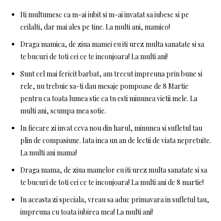
Iti multumesc ca m-ai iubit si m-ai invatat sa iubesc si pe
ceilalti, dar mai ales pe tine. La multi ani, mamico!
Draga mamica, de ziua mamei eu iti urez multa sanatate si sa
te bucuri de toti cei ce te inconjoara! La multi ani!
Sunt cel mai fericit barbat, am trecut impreuna prin bune si
rele, nu trebuie sa-ti dau mesaje pompoase de 8 Martie
pentru ca toata lumea stie ca tu esti minunea vietii mele. La
multi ani, scumpa mea sotie.
In fiecare zi invat ceva nou din harul, minunea si sufletul tau
plin de compasiune. Iata inca un an de lectii de viata nepretuite.
La multi ani mama!
Draga mama, de ziua mamelor eu iti urez multa sanatate si sa
te bucuri de toti cei ce te inconjoara! La multi ani de 8 martie!
In aceasta zi speciala, vreau sa aduc primavara in sufletul tau,
impreuna cu toata iubirea mea! La multi ani!