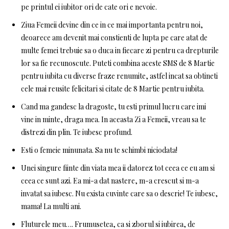
pe printul ei iubitor ori de cate ori e nevoie.
Ziua Femeii devine din ce in ce mai importanta pentru noi,
deoarece am devenit mai constienti de lupta pe care atat de
multe femei trebuie sa o duca in fiecare zi pentru ca drepturile
lor sa fie recunoscute. Puteti combina aceste SMS de 8 Martie
pentru iubita cu diverse fraze renumite, astfel incat sa obtineti
cele mai reusite felicitari si citate de 8 Martie pentru iubita.
Cand ma gandesc la dragoste, tu esti primul lucru care imi
vine in minte, draga mea. In aceasta Zi a Femeii, vreau sa te
distrezi din plin. Te iubesc profund.
Esti o femeie minunata. Sa nu te schimbi niciodata!
Unei singure fiinte din viata mea ii datorez tot ceea ce eu am si
ceea ce sunt azi. Ea mi-a dat nastere, m-a crescut si m-a
invatat sa iubesc. Nu exista cuvinte care sa o descrie! Te iubesc,
mama! La multi ani.
Fluturele meu…. Frumusetea, ca si zborul si iubirea, de