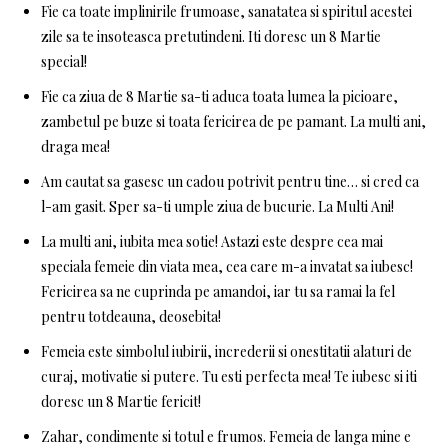
Fie ca toate implinirile frumoase, sanatatea si spiritul acestei
zile sa te insoteasca pretutindeni. Iti doresc un 8 Martie
special!
Fie ca ziua de 8 Martie sa-ti aduca toata lumea la picioare,
zambetul pe buze si toata fericirea de pe pamant. La multi ani,
draga mea!
Am cautat sa gasesc un cadou potrivit pentru tine… si cred ca
l-am gasit. Sper sa-ti umple ziua de bucurie. La Multi Ani!
La multi ani, iubita mea sotie! Astazi este despre cea mai
speciala femeie din viata mea, cea care m-a invatat sa iubesc!
Fericirea sa ne cuprinda pe amandoi, iar tu sa ramai la fel
pentru totdeauna, deosebita!
Femeia este simbolul iubirii, increderii si onestitatii alaturi de
curaj, motivatie si putere. Tu esti perfecta mea! Te iubesc si iti
doresc un 8 Martie fericit!
Zahar, condimente si totul e frumos. Femeia de langa mine e