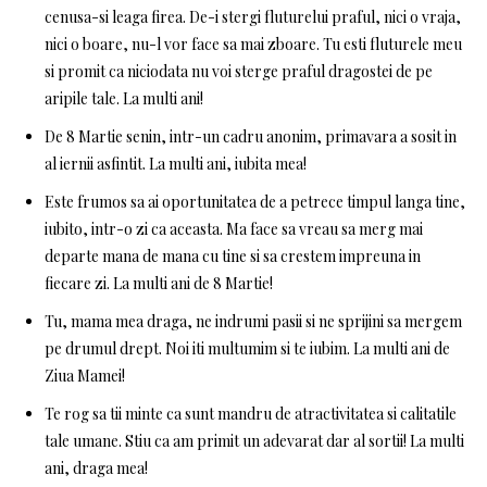
cenusa-si leaga firea. De-i stergi fluturelui praful, nici o vraja,
nici o boare, nu-l vor face sa mai zboare. Tu esti fluturele meu
si promit ca niciodata nu voi sterge praful dragostei de pe
aripile tale. La multi ani!
De 8 Martie senin, intr-un cadru anonim, primavara a sosit in
al iernii asfintit. La multi ani, iubita mea!
Este frumos sa ai oportunitatea de a petrece timpul langa tine,
iubito, intr-o zi ca aceasta. Ma face sa vreau sa merg mai
departe mana de mana cu tine si sa crestem impreuna in
fiecare zi. La multi ani de 8 Martie!
Tu, mama mea draga, ne indrumi pasii si ne sprijini sa mergem
pe drumul drept. Noi iti multumim si te iubim. La multi ani de
Ziua Mamei!
Te rog sa tii minte ca sunt mandru de atractivitatea si calitatile
tale umane. Stiu ca am primit un adevarat dar al sortii! La multi
ani, draga mea!