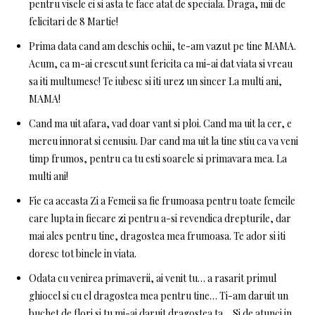
pentru visele ei si asta te face atat de speciala. Draga, mii de
felicitari de 8 Martie!
Prima data cand am deschis ochii, te-am vazut pe tine MAMA.
Acum, ca m-ai crescut sunt fericita ca mi-ai dat viata si vreau
sa iti multumesc! Te iubesc si iti urez un sincer La multi ani,
MAMA!
Cand ma uit afara, vad doar vant si ploi. Cand ma uit la cer, e
mereu innorat si cenusiu. Dar cand ma uit la tine stiu ca va veni
timp frumos, pentru ca tu esti soarele si primavara mea. La
multi ani!
Fie ca aceasta Zi a Femeii sa fie frumoasa pentru toate femeile
care lupta in fiecare zi pentru a-si revendica drepturile, dar
mai ales pentru tine, dragostea mea frumoasa. Te ador si iti
doresc tot binele in viata.
Odata cu venirea primaverii, ai venit tu… a rasarit primul
ghiocel si cu el dragostea mea pentru tine… Ti-am daruit un
buchet de flori si tu mi-ai daruit dragostea ta… Si de atunci in