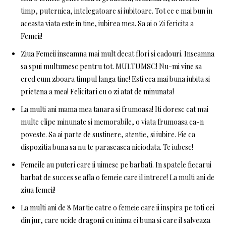
timp, puternica, intelegatoare si iubitoare. Tot ce e mai bun in
aceasta viata este in tine, iubirea mea. Sa ai o Zi fericita a
Femeii!
Ziua Femeii inseamna mai mult decat flori si cadouri. Inseamna
sa spui multumesc pentru tot. MULTUMSC! Nu-mi vine sa
cred cum zboara timpul langa tine! Esti cea mai buna iubita si
prietena a mea! Felicitari cu o zi atat de minunata!
La multi ani mama mea tanara si frumoasa! Iti doresc cat mai
multe clipe minunate si memorabile, o viata frumoasa ca-n
poveste. Sa ai parte de sustinere, atentie, si iubire. Fie ca
dispozitia buna sa nu te paraseasca niciodata. Te iubesc!
Femeile au puteri care ii uimesc pe barbati. In spatele fiecarui
barbat de succes se afla o femeie care il intrece! La multi ani de
ziua femeii!
La multi ani de 8 Martie catre o femeie care ii inspira pe toti cei
din jur, care ucide dragonii cu inima ei buna si care il salveaza