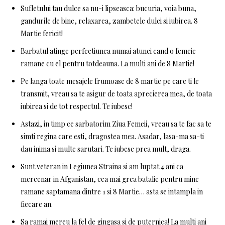
Sufletului tau dulce sa nu-i lipseasca: bucuria, voia buna,
gandurile de bine, relaxarea, zambetele dulci si iubirea. 8
Martie fericit!
Barbatul atinge perfectiunea numai atunci cand o femeie
ramane cu el pentru totdeauna. La multi ani de 8 Martie!
Pe langa toate mesajele frumoase de 8 martie pe care ti le
transmit, vreau sa te asigur de toata aprecierea mea, de toata
iubirea si de tot respectul. Te iubesc!
Astazi, in timp ce sarbatorim Ziua Femeii, vreau sa te fac sa te
simti regina care esti, dragostea mea. Asadar, lasa-ma sa-ti
dau inima si multe sarutari. Te iubesc prea mult, draga.
Sunt veteran in Legiunea Straina si am luptat 4 ani ca
mercenar in Afganistan, cea mai grea batalie pentru mine
ramane saptamana dintre 1 si 8 Martie… asta se intampla in
fiecare an.
Sa ramai mereu la fel de gingasa si de puternica! La multi ani