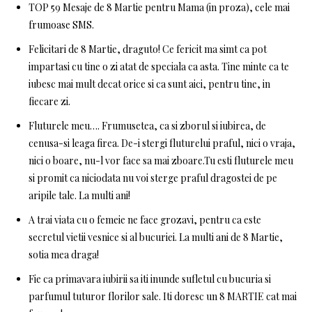
TOP 59 Mesaje de 8 Martie pentru Mama (in proza), cele mai
frumoase SMS.
Felicitari de 8 Martie, draguto! Ce fericit ma simt ca pot
impartasi cu tine o zi atat de speciala ca asta. Tine minte ca te
iubesc mai mult decat orice si ca sunt aici, pentru tine, in
fiecare zi.
Fluturele meu…. Frumusetea, ca si zborul si iubirea, de
cenusa-si leaga firea. De-i stergi fluturelui praful, nici o vraja,
nici o boare, nu-l vor face sa mai zboare.Tu esti fluturele meu
si promit ca niciodata nu voi sterge praful dragostei de pe
aripile tale. La multi ani!
A trai viata cu o femeie ne face grozavi, pentru ca este
secretul vietii vesnice si al bucuriei. La multi ani de 8 Martie,
sotia mea draga!
Fie ca primavara iubirii sa iti inunde sufletul cu bucuria si
parfumul tuturor florilor sale. Iti doresc un 8 MARTIE cat mai