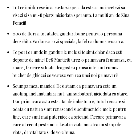
Tot ce imi doresc in aceasta zi speciala este sa nu incetezi sa
visezi si sa nu-ti pierzi niciodata speranta. La multi ani de Ziua
Femeii!
000 de flori si tot atatea ganduri bune pentru o persoana
deosebita. Va doresc o zi speciala, la fel ca dumneavoastra.
Te port oriunde in gandurile mele si te simt chiar daca esti
departe de mine! De8 Martieiti urez o primavara frumoasa, cu
soare, fericire si toata dragostea prinsa intr-un frumos
buchet de ghiocei ce vestesc venirea unei noi primaveri!
Scumpa mea, mamica! Desi stiam ca primavara este un
anotimp inchinat iubirii nu l-am sarbatorit niciodata ca atare.
Dar primavara asta este atat de imbietoare, totul renaste si
odata cu natura simt renascand si sentimentele mele pentru
tine, care sunt mai puternice ca oricand. Fiecare primavara
care a trecut peste noi a lasat in viata noastra un strop de
viata, de vitalitate si de voie buna.