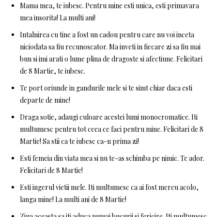
Mama mea, te iubesc. Pentru mine esti unica, esti primavara
mea insorita! La multi ani!
Intalnirea cu tine a fost un cadou pentru care nu voi inceta
niciodata sa fiu recunoscator. Ma inveti in fiecare zi sa fiu mai
bun si imi arati o lume plina de dragoste si afectiune. Felicitari
de 8 Martie, te iubesc.
Te port oriunde in gandurile mele si te simt chiar daca esti
departe de mine!
Draga sotie, adaugi culoare acestei lumi monocromatice. Iti
multumesc pentru tot ceea ce faci pentru mine. Felicitari de 8
Martie! Sa stii ca te iubesc ca-n prima zi!
Esti femeia din viata mea si nu te-as schimba pe nimic. Te ador.
Felicitari de 8 Martie!
Esti ingerul vietii mele. Iti multumesc ca ai fost mereu acolo,
langa mine! La multi ani de 8 Martie!
Ziua aceasta sa iti aduca numai bucurii si fericire. Iti multumesc