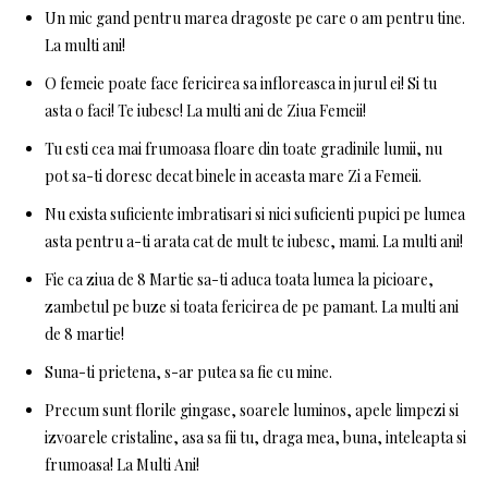
Un mic gand pentru marea dragoste pe care o am pentru tine.
La multi ani!
O femeie poate face fericirea sa infloreasca in jurul ei! Si tu
asta o faci! Te iubesc! La multi ani de Ziua Femeii!
Tu esti cea mai frumoasa floare din toate gradinile lumii, nu
pot sa-ti doresc decat binele in aceasta mare Zi a Femeii.
Nu exista suficiente imbratisari si nici suficienti pupici pe lumea
asta pentru a-ti arata cat de mult te iubesc, mami. La multi ani!
Fie ca ziua de 8 Martie sa-ti aduca toata lumea la picioare,
zambetul pe buze si toata fericirea de pe pamant. La multi ani
de 8 martie!
Suna-ti prietena, s-ar putea sa fie cu mine.
Precum sunt florile gingase, soarele luminos, apele limpezi si
izvoarele cristaline, asa sa fii tu, draga mea, buna, inteleapta si
frumoasa! La Multi Ani!