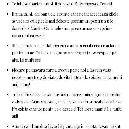
Te iubesc foarte mult si iti doresc o Zi frumoasa a Femeii!
E ziua ta, si, din banalele cuvinte care ne incarcereaza zilele,
as vrea sa culeg cele mai delicate parfumuri pentru a ti le
darui de 8 Martie. Cuvintele sunt prea sarace sa exprime
miracolul ca existi!
Stiu ca nu ti-am aratat mereu ca am apreciat ceea ce ai facut
pentru mine. Tu m-ai invatat sa ma respect si sa respect pe
altii. La multi ani!
Fiecare primavara care a trecut peste noi a lasat in viata
noastra un strop de viata, de vitalitate si de voie buna. La multi
ani, mami!
Tot ce am si ceea ce sunt astazi datorez unei singure fiinte din
viata mea. Ea m-a nascut, m-a crescut si m-a invatat sa iubesc.
Nu exista cuvinte pentru a o descrie! Te iubesc mama! La multi
ani!
Atunci cand am deschis ochii pentru prima data, te-am vazut