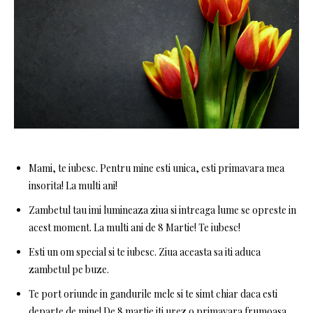
Mami, te iubesc. Pentru mine esti unica, esti primavara mea
insorita! La multi ani!
Zambetul tau imi lumineaza ziua si intreaga lume se opreste in
acest moment. La multi ani de 8 Martie! Te iubesc!
Esti un om special si te iubesc. Ziua aceasta sa iti aduca
zambetul pe buze.
Te port oriunde in gandurile mele si te simt chiar daca esti
departe de mine! De 8 martie iti urez o primavara frumoasa,