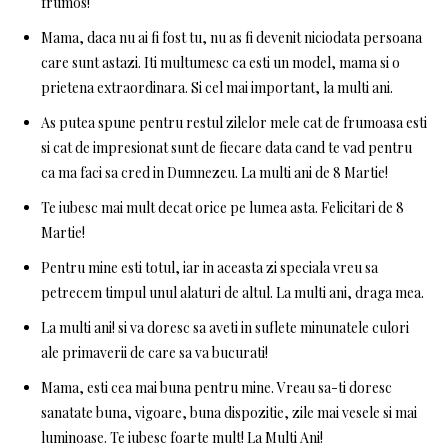
frumos!
Mama, daca nu ai fi fost tu, nu as fi devenit niciodata persoana
care sunt astazi. Iti multumesc ca esti un model, mama si o
prietena extraordinara. Si cel mai important, la multi ani.
As putea spune pentru restul zilelor mele cat de frumoasa esti
si cat de impresionat sunt de fiecare data cand te vad pentru
ca ma faci sa cred in Dumnezeu. La multi ani de 8 Martie!
Te iubesc mai mult decat orice pe lumea asta. Felicitari de 8
Martie!
Pentru mine esti totul, iar in aceasta zi speciala vreu sa
petrecem timpul unul alaturi de altul. La multi ani, draga mea.
La multi ani! si va doresc sa aveti in suflete minunatele culori
ale primaverii de care sa va bucurati!
Mama, esti cea mai buna pentru mine. Vreau sa-ti doresc
sanatate buna, vigoare, buna dispozitie, zile mai vesele si mai
luminoase. Te iubesc foarte mult! La Multi Ani!