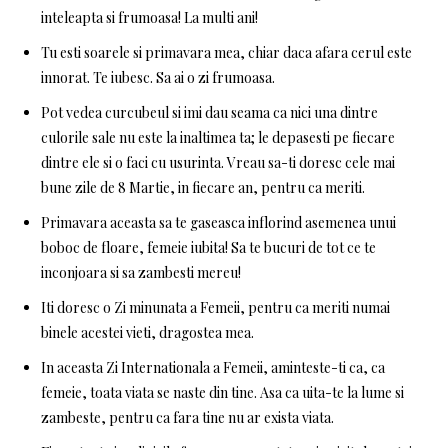
inteleapta si frumoasa! La multi ani!
Tu esti soarele si primavara mea, chiar daca afara cerul este
innorat. Te iubesc. Sa ai o zi frumoasa.
Pot vedea curcubeul si imi dau seama ca nici una dintre
culorile sale nu este la inaltimea ta; le depasesti pe fiecare
dintre ele si o faci cu usurinta. Vreau sa-ti doresc cele mai
bune zile de 8 Martie, in fiecare an, pentru ca meriti.
Primavara aceasta sa te gaseasca inflorind asemenea unui
boboc de floare, femeie iubita! Sa te bucuri de tot ce te
inconjoara si sa zambesti mereu!
Iti doresc o Zi minunata a Femeii, pentru ca meriti numai
binele acestei vieti, dragostea mea.
In aceasta Zi Internationala a Femeii, aminteste-ti ca, ca
femeie, toata viata se naste din tine. Asa ca uita-te la lume si
zambeste, pentru ca fara tine nu ar exista viata.