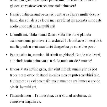
ghiocei ce vestesc venirea unei noi primaveri!
Mamico, stiu ca sunt prea mic pentru a sti prea multe despre
lume, dar stiu deja ca locul meu preferat din aceasta lume este
acolo unde esti tu! La multi ani!
La multi ani, iubita mama! Sa ai o viata linistita si placuta
asemenea unei primaveri fara sfarsit! Iti trimit acest mesaj de 8
martie pentru a-mi marturisi dragostea pe care ti-o port.
Pentru ziua ta, mamico, iti trimit un ghiocel. Cat de mic il vezi,
cuprinde toata primavara-n el. La multi ani de 8 martie!
Uneori viata devine grea, dar sunt intotdeauna sigur ca pot
trece peste orice obstacol in calea mea cu puterea iubirii tale.
Multumesc ca esti cea mai buna mama pe care lumea o are de
oferit, la multi ani.
Fluturele meu…. Frumusetea, ca si zborul si iubirea, de
cenusa-si leaga firea.