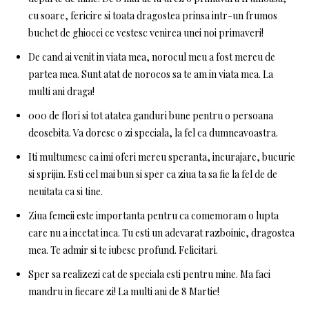
cu soare, fericire si toata dragostea prinsa intr-un frumos
buchet de ghiocei ce vestesc venirea unei noi primaveri!
De cand ai venit in viata mea, norocul meu a fost mereu de
partea mea. Sunt atat de norocos sa te am in viata mea. La
multi ani draga!
000 de flori si tot atatea ganduri bune pentru o persoana
deosebita. Va doresc o zi speciala, la fel ca dumneavoastra.
Iti multumesc ca imi oferi mereu speranta, incurajare, bucurie
si sprijin. Esti cel mai bun si sper ca ziua ta sa fie la fel de de
neuitata ca si tine.
Ziua femeii este importanta pentru ca comemoram o lupta
care nu a incetat inca. Tu esti un adevarat razboinic, dragostea
mea. Te admir si te iubesc profund. Felicitari.
Sper sa realizezi cat de speciala esti pentru mine. Ma faci
mandru in fiecare zi! La multi ani de 8 Martie!