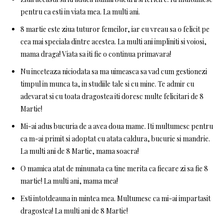
pentru ca esti in viata mea. La multi ani.
8 martie este ziua tuturor femeilor, iar eu vreau sa o felicit pe
cea mai speciala dintre acestea. La multi ani impliniti si voiosi,
mama draga! Viata sa iti fie o continua primavara!
Nu inceteaza niciodata sa ma uimeasca sa vad cum gestionezi
timpul in munca ta, in studiile tale si cu mine. Te admir cu
adevarat si cu toata dragostea iti doresc multe felicitari de 8
Martie!
Mi-ai adus bucuria de a avea doua mame. Iti multumesc pentru
ca m-ai primit si adoptat cu atata caldura, bucurie si mandrie.
La multi ani de 8 Martie, mama soacra!
O mamica atat de minunata ca tine merita ca fiecare zi sa fie 8
martie! La multi ani, mama mea!
Esti intotdeauna in mintea mea. Multumesc ca mi-ai impartasit
dragostea! La multi ani de 8 Martie!