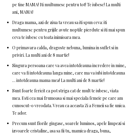
pe tine MAMA! Iti multumesc pentru tot! Te iubesc! La multi
ani, MAMA!
Draga mama, azi de ziua ta vreau sa iti spun ceva: iti
multumesc pentru grijile avute noptile pierdute si iti mai spun
ceva te iubesc cu toata inimioara mea.
O primavara calda, dragoste nebuna, lumina in suflet si in
priviri. La multi ani de 8 martie!
Singura persoana care va avea intotdeauna incredere in mine,
care va fi intotdeauna langa mine, care ma va iubi intotdeauna
… intotdeauna mama mea! La multi ani de 8 martie!
Sunt foarte fericit ca pot striga cat de mult te iubesc, viata
mea. Esti cea mai frumoasa si mai speciala femeie pe care am
cunoscut-o vreodata. Vreau ca aceasta Zi a Femeii sa fie unica.
Te ador.
Precum sunt florile gingase, soarele luminos, apele limpezi si
izvoarele cristaline, asa sa fii tu, mamica draga, buna,