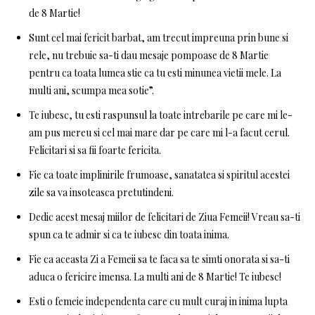
de 8 Martie!
Sunt cel mai fericit barbat, am trecut impreuna prin bune si
rele, nu trebuie sa-ti dau mesaje pompoase de 8 Martie
pentru ca toata lumea stie ca tu esti minunea vietii mele. La
multi ani, scumpa mea sotie”.
Te iubesc, tu esti raspunsul la toate intrebarile pe care mi le-
am pus mereu si cel mai mare dar pe care mi l-a facut cerul.
Felicitari si sa fii foarte fericita.
Fie ca toate implinirile frumoase, sanatatea si spiritul acestei
zile sa va insoteasca pretutindeni.
Dedic acest mesaj miilor de felicitari de Ziua Femeii! Vreau sa-ti
spun ca te admir si ca te iubesc din toata inima.
Fie ca aceasta Zi a Femeii sa te faca sa te simti onorata si sa-ti
aduca o fericire imensa. La multi ani de 8 Martie! Te iubesc!
Esti o femeie independenta care cu mult curaj in inima lupta