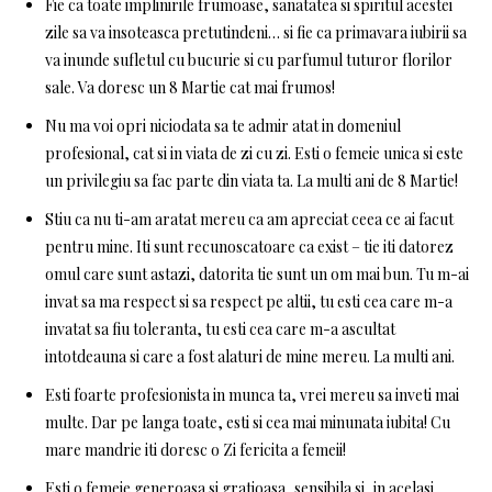
Fie ca toate implinirile frumoase, sanatatea si spiritul acestei
zile sa va insoteasca pretutindeni… si fie ca primavara iubirii sa
va inunde sufletul cu bucurie si cu parfumul tuturor florilor
sale. Va doresc un 8 Martie cat mai frumos!
Nu ma voi opri niciodata sa te admir atat in ​​domeniul
profesional, cat si in viata de zi cu zi. Esti o femeie unica si este
un privilegiu sa fac parte din viata ta. La multi ani de 8 Martie!
Stiu ca nu ti-am aratat mereu ca am apreciat ceea ce ai facut
pentru mine. Iti sunt recunoscatoare ca exist – tie iti datorez
omul care sunt astazi, datorita tie sunt un om mai bun. Tu m-ai
invat sa ma respect si sa respect pe altii, tu esti cea care m-a
invatat sa fiu toleranta, tu esti cea care m-a ascultat
intotdeauna si care a fost alaturi de mine mereu. La multi ani.
Esti foarte profesionista in munca ta, vrei mereu sa inveti mai
multe. Dar pe langa toate, esti si cea mai minunata iubita! Cu
mare mandrie iti doresc o Zi fericita a femeii!
Esti o femeie generoasa si gratioasa, sensibila si, in acelasi