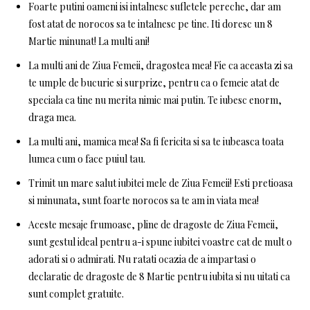
Foarte putini oameni isi intalnesc sufletele pereche, dar am
fost atat de norocos sa te intalnesc pe tine. Iti doresc un 8
Martie minunat! La multi ani!
La multi ani de Ziua Femeii, dragostea mea! Fie ca aceasta zi sa
te umple de bucurie si surprize, pentru ca o femeie atat de
speciala ca tine nu merita nimic mai putin. Te iubesc enorm,
draga mea.
La multi ani, mamica mea! Sa fi fericita si sa te iubeasca toata
lumea cum o face puiul tau.
Trimit un mare salut iubitei mele de Ziua Femeii! Esti pretioasa
si minunata, sunt foarte norocos sa te am in viata mea!
Aceste mesaje frumoase, pline de dragoste de Ziua Femeii,
sunt gestul ideal pentru a-i spune iubitei voastre cat de mult o
adorati si o admirati. Nu ratati ocazia de a impartasi o
declaratie de dragoste de 8 Martie pentru iubita si nu uitati ca
sunt complet gratuite.