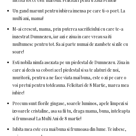
merita tot ce este mai bun. Felicitari pentru Ziua Femeii!
Un gand marunt pentru iubirea imensa pe care ti-o port. La
multi ani, mama!
M-ai crescut, mama, prin puterea sacrificiului cu care te-a
inzestrat Dumnezeu, iar azi e ziua in care vreau sa iti
multumesc pentru tot. Sa ai parte numai de zambete si zile cu
soare!
Esti nobila nimfa asezata pe un piedestal de Dumnezeu. Ziua in
care ai decis sa cobori acel piedestal si sa te alaturi de noi,
muritorii, pentru a ne face viata mai buna, este o zi pe care o
voi pretui pentru totdeauna. Felicitari de 8 Martie, marea mea
iubire!
Precum sunt florile gingase, soarele luminos, apele limpezi si
izvoarele cristaline, asa sa fii tu, draga mama, buna, inteleapta
si frumoasa! La Multi Ani de 8 martie!
Iubita mea este cea mai buna si frumoasa din lume. Te iubesc,