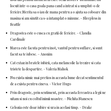
locuit intr-o casa goala pana cand a intrat si a umplut-o de
fericire.Merita sa o iau de mana pentru a o ajuta sa coboare din
masina si am simtit ca s-a intamplat o minune. – Sleepless in
Seattle
Dragostea este o cusca cu gratii de fericire. – Claudia
Cardinale
Marea este facuta pentru inot, vantul pentru suflare, si sunt
facut sa te iubesc. – Anonim
Cat extaz in bratele iubirii, cata melancolie la trezire si cata
tristete la despartire. – Valeria Mahok
Nu exista nimic mai pretios in aceasta lume decat sentimentul
de a exista pentru cineva. – Victor Hugo
Prin dragoste, prin sentiment, prin aceasta fereastra a legii ne
uitam si noi cu coltul inimii noastre. – Nichita Stanescu
Gelozia este doar iubire si ura in acelasi timp. – Drake