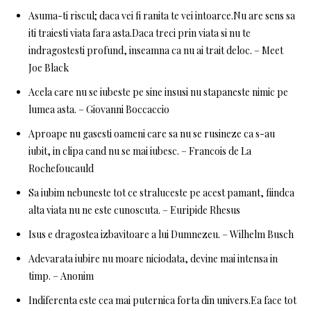
Asuma-ti riscul; daca vei fi ranita te vei intoarce.Nu are sens sa
iti traiesti viata fara asta.Daca treci prin viata si nu te
indragostesti profund, inseamna ca nu ai trait deloc. – Meet
Joe Black
Acela care nu se iubeste pe sine insusi nu stapaneste nimic pe
lumea asta. – Giovanni Boccaccio
Aproape nu gasesti oameni care sa nu se rusineze ca s-au
iubit, in clipa cand nu se mai iubesc. – Francois de La
Rochefoucauld
Sa iubim nebuneste tot ce straluceste pe acest pamant, fiindca
alta viata nu ne este cunoscuta. – Euripide Rhesus
Isus e dragostea izbavitoare a lui Dumnezeu. – Wilhelm Busch
Adevarata iubire nu moare niciodata, devine mai intensa in
timp. – Anonim
Indiferenta este cea mai puternica forta din univers.Ea face tot