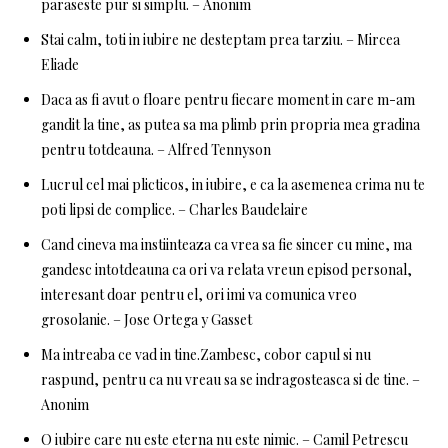
paraseste pur si simplu. – Anonim
Stai calm, toti in iubire ne desteptam prea tarziu. – Mircea
Eliade
Daca as fi avut o floare pentru fiecare moment in care m-am
gandit la tine, as putea sa ma plimb prin propria mea gradina
pentru totdeauna. – Alfred Tennyson
Lucrul cel mai plicticos, in iubire, e ca la asemenea crima nu te
poti lipsi de complice. – Charles Baudelaire
Cand cineva ma instiinteaza ca vrea sa fie sincer cu mine, ma
gandesc intotdeauna ca ori va relata vreun episod personal,
interesant doar pentru el, ori imi va comunica vreo
grosolanie. – Jose Ortega y Gasset
Ma intreaba ce vad in tine.Zambesc, cobor capul si nu
raspund, pentru ca nu vreau sa se indragosteasca si de tine. –
Anonim
O iubire care nu este eterna nu este nimic. – Camil Petrescu