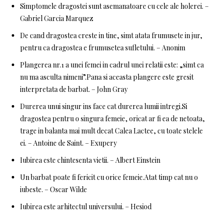
Simptomele dragostei sunt asemanatoare cu cele ale holerei. –
Gabriel Garcia Marquez
De cand dragostea creste in tine, simt atata frumusete in jur,
pentru ca dragostea e frumusetea sufletului. – Anonim
Plangerea nr.1 a unei femei in cadrul unei relatii este: „simt ca
nu ma asculta nimeni”.Pana si aceasta plangere este gresit
interpretata de barbat. – John Gray
Durerea unui singur ins face cat durerea lumii intregi.Si
dragostea pentru o singura femeie, oricat ar fi ea de netoata,
trage in balanta mai mult decat Calea Lactee, cu toate stelele
ei. – Antoine de Saint. – Exupery
Iubirea este chintesenta vietii. – Albert Einstein
Un barbat poate fi fericit cu orice femeie.Atat timp cat nu o
iubeste. – Oscar Wilde
Iubirea este arhitectul universului. – Hesiod