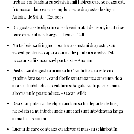
trebuie confundata cu sclavia inimii.Iubirea care se roaga este
frumoasa, dar cea care implora este dragoste de sluga. –
Antoine de Saint. – Exupery
Dragostea este clipa in care devenim atat de usori, incat ni se
pare ca aerul ne alearga. – France Gall
Nu trebuie sa fii inginer pentru a construi dragoste, sau
avocat pentru a o apara sau medic pentru a o salva.Este
necesar sa fii sincer sa-l pastrezi. – Anonim
Pastreaza dragostea in inima ta.O viata fara ea este ca o
gradina fara soare, cand florile sunt moarte.Constiinta de a
iubi si a fi iubit aduce o caldura si bogatie vietii pe care nimic
altceva nu le poate aduce. – Oscar Wilde
Desi s-ar putea sa fie clipe cand am sa fiu departe de tine,
niciodata sa nu intrebi unde sunt caci sunt intotdeauna langa
inima ta. – Anonim
Lucrurile care conteaza cu adevarat nu s-au schimbat.In