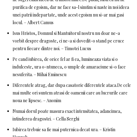
purifica de egoism, dar ne face sa-l simtim si naste in noi ideea
unei patrii indepartate, unde acest egoism nu si-ar mai gasi
locul. – Albert Camus
Isus Hristos, Domnul si Mantuitorul nostru nu doar ne-a
vorbit despre dragoste, ci ne-a si dovedit-o stand pe cruce
pentru fiecare dintre noi. – Timotei Lucus
Pe cand iubirea, de orice fel ar fi ea, lumineaza viata si o
indulceste, ura o-ntuneca, o umple de amaraciune si-o face
nesuferita. – Mihai Eminescu
Diferentele atrag, dar dupa casatorie diferentele ataca.De cele
mai multe ori suntem atrasi de oamenii care au lucrurile care
noua ne lipsesc. – Anonim
Numai dorul poate masura exact intensitatea, adancimea,
intinderea dragostei. – Cella Serghi
Iubirea trebuie sa fie mai puternica decat ura. – Kristin