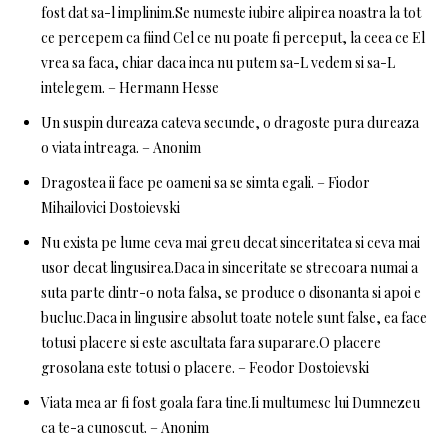
fost dat sa-l implinim.Se numeste iubire alipirea noastra la tot
ce percepem ca fiind Cel ce nu poate fi perceput, la ceea ce El
vrea sa faca, chiar daca inca nu putem sa-L vedem si sa-L
intelegem. – Hermann Hesse
Un suspin dureaza cateva secunde, o dragoste pura dureaza
o viata intreaga. – Anonim
Dragostea ii face pe oameni sa se simta egali. – Fiodor
Mihailovici Dostoievski
Nu exista pe lume ceva mai greu decat sinceritatea si ceva mai
usor decat lingusirea.Daca in sinceritate se strecoara numai a
suta parte dintr-o nota falsa, se produce o disonanta si apoi e
bucluc.Daca in lingusire absolut toate notele sunt false, ea face
totusi placere si este ascultata fara suparare.O placere
grosolana este totusi o placere. – Feodor Dostoievski
Viata mea ar fi fost goala fara tine.Ii multumesc lui Dumnezeu
ca te-a cunoscut. – Anonim