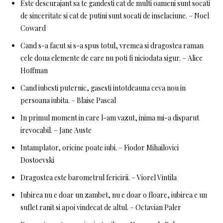
Este descurajant sa te gandesti cat de multi oameni sunt socati
de sinceritate si cat de putini sunt socati de inselaciune. – Noel
Coward
Cand s-a facut si s-a spus totul, vremea si dragostea raman
cele doua elemente de care nu poti fi niciodata sigur. – Alice
Hoffman
Cand iubesti puternic, gasesti intotdeauna ceva nou in
persoana iubita. – Blaise Pascal
In primul moment in care l-am vazut, inima mi-a disparut
irevocabil. – Jane Auste
Intamplator, oricine poate iubi. – Fiodor Mihailovici
Dostoevski
Dragostea este barometrul fericirii. – Viorel Vintila
Iubirea nu e doar un zambet, nu e doar o floare, iubirea e un
suflet ranit si apoi vindecat de altul. – Octavian Paler