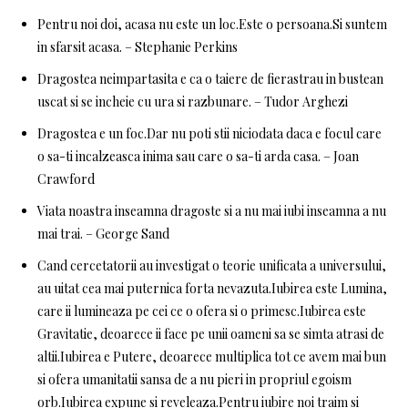
Pentru noi doi, acasa nu este un loc.Este o persoana.Si suntem
in sfarsit acasa. – Stephanie Perkins
Dragostea neimpartasita e ca o taiere de fierastrau in bustean
uscat si se incheie cu ura si razbunare. – Tudor Arghezi
Dragostea e un foc.Dar nu poti stii niciodata daca e focul care
o sa-ti incalzeasca inima sau care o sa-ti arda casa. – Joan
Crawford
Viata noastra inseamna dragoste si a nu mai iubi inseamna a nu
mai trai. – George Sand
Cand cercetatorii au investigat o teorie unificata a universului,
au uitat cea mai puternica forta nevazuta.Iubirea este Lumina,
care ii lumineaza pe cei ce o ofera si o primesc.Iubirea este
Gravitatie, deoarece ii face pe unii oameni sa se simta atrasi de
altii.Iubirea e Putere, deoarece multiplica tot ce avem mai bun
si ofera umanitatii sansa de a nu pieri in propriul egoism
orb.Iubirea expune si reveleaza.Pentru iubire noi traim si