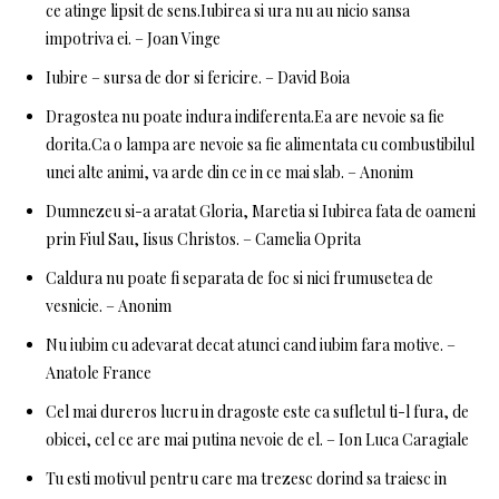
ce atinge lipsit de sens.Iubirea si ura nu au nicio sansa
impotriva ei. – Joan Vinge
Iubire – sursa de dor si fericire. – David Boia
Dragostea nu poate indura indiferenta.Ea are nevoie sa fie
dorita.Ca o lampa are nevoie sa fie alimentata cu combustibilul
unei alte animi, va arde din ce in ce mai slab. – Anonim
Dumnezeu si-a aratat Gloria, Maretia si Iubirea fata de oameni
prin Fiul Sau, Iisus Christos. – Camelia Oprita
Caldura nu poate fi separata de foc si nici frumusetea de
vesnicie. – Anonim
Nu iubim cu adevarat decat atunci cand iubim fara motive. –
Anatole France
Cel mai dureros lucru in dragoste este ca sufletul ti-l fura, de
obicei, cel ce are mai putina nevoie de el. – Ion Luca Caragiale
Tu esti motivul pentru care ma trezesc dorind sa traiesc in