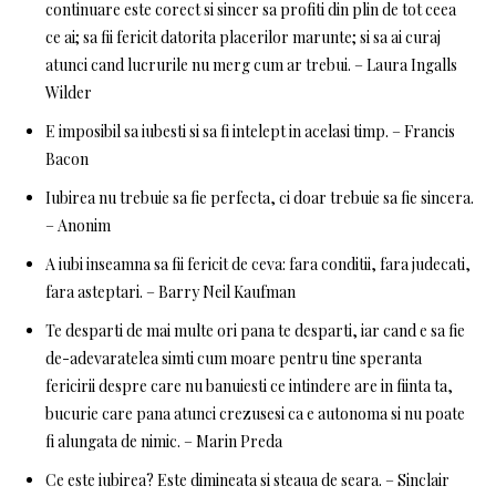
continuare este corect si sincer sa profiti din plin de tot ceea
ce ai; sa fii fericit datorita placerilor marunte; si sa ai curaj
atunci cand lucrurile nu merg cum ar trebui. – Laura Ingalls
Wilder
E imposibil sa iubesti si sa fi intelept in acelasi timp. – Francis
Bacon
Iubirea nu trebuie sa fie perfecta, ci doar trebuie sa fie sincera.
– Anonim
A iubi inseamna sa fii fericit de ceva: fara conditii, fara judecati,
fara asteptari. – Barry Neil Kaufman
Te desparti de mai multe ori pana te desparti, iar cand e sa fie
de-adevaratelea simti cum moare pentru tine speranta
fericirii despre care nu banuiesti ce intindere are in fiinta ta,
bucurie care pana atunci crezusesi ca e autonoma si nu poate
fi alungata de nimic. – Marin Preda
Ce este iubirea? Este dimineata si steaua de seara. – Sinclair