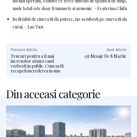
nu mai speram, o iubire ce trece dincolo de spatiu si de timp,
unde totul este doar frumusete si armonie. – Ecaterina Chifu
Sa fii iubit de cineva iti da putere, iar sa iubesti pe cineva iti da
curaj. – Lao Tzu
Previous Article
Next Article
Trucuri pentru a fi mai
135 Mesaje De 8 Martie
increzator atunci cand
vorbesti in public. Cum sa iti
recapeti increderea in sine
Din aceeasi categorie