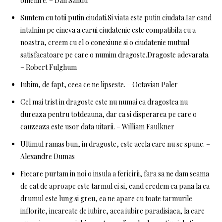
omenire. – Dan Sandu
Suntem cu totii putin ciudati.Si viata este putin ciudata.Iar cand
intalnim pe cineva a carui ciudatenie este compatibila cu a
noastra, creem cu el o conexiune si o ciudatenie mutual
satisfacatoare pe care o numim dragoste.Dragoste adevarata.
– Robert Fulghum
Iubim, de fapt, ceea ce ne lipseste. – Octavian Paler
Cel mai trist in dragoste este nu numai ca dragostea nu
dureaza pentru totdeauna, dar ca si disperarea pe care o
cauzeaza este usor data uitarii. – William Faulkner
Ultimul ramas bun, in dragoste, este acela care nu se spune. –
Alexandre Dumas
Fiecare purtam in noi o insula a fericirii, fara sa ne dam seama
de cat de aproape este tarmul ei si, cand credem ca pana la ea
drumul este lung si greu, ea ne apare cu toate tarmurile
inflorite, incarcate de iubire, acea iubire paradisiaca, la care