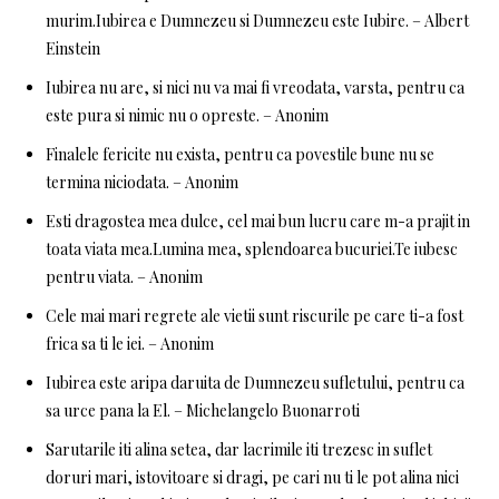
murim.Iubirea e Dumnezeu si Dumnezeu este Iubire. – Albert
Einstein
Iubirea nu are, si nici nu va mai fi vreodata, varsta, pentru ca
este pura si nimic nu o opreste. – Anonim
Finalele fericite nu exista, pentru ca povestile bune nu se
termina niciodata. – Anonim
Esti dragostea mea dulce, cel mai bun lucru care m-a prajit in
toata viata mea.Lumina mea, splendoarea bucuriei.Te iubesc
pentru viata. – Anonim
Cele mai mari regrete ale vietii sunt riscurile pe care ti-a fost
frica sa ti le iei. – Anonim
Iubirea este aripa daruita de Dumnezeu sufletului, pentru ca
sa urce pana la El. – Michelangelo Buonarroti
Sarutarile iti alina setea, dar lacrimile iti trezesc in suflet
doruri mari, istovitoare si dragi, pe cari nu ti le pot alina nici