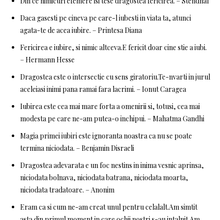
Din ce nimicuri efemere isi tese dragostea fericirea. – Stendhal
Daca gasesti pe cineva pe care-l iubesti in viata ta, atunci
agata-te de acea iubire. – Printesa Diana
Fericirea e iubire, si nimic altceva.E fericit doar cine stie a iubi.
– Hermann Hesse
Dragostea este o intersectie cu sens giratoriu.Te-nvarti in jurul
aceleiasi inimi pana ramai fara lacrimi. – Ionut Caragea
Iubirea este cea mai mare forta a omenirii si, totusi, cea mai
modesta pe care ne-am putea-o inchipui. – Mahatma Gandhi
Magia primei iubiri este ignoranta noastra ca nu se poate
termina niciodata. – Benjamin Disraeli
Dragostea adevarata e un foc nestins in inima vesnic aprinsa,
niciodata bolnava, niciodata batrana, niciodata moarta,
niciodata tradatoare. – Anonim
Eram ca si cum ne-am creat unul pentru celalalt.Am simtit
asta din primul moment in care ochii nostri s-au intalnit.Am