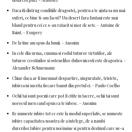
doua corpuri. – Aristotel
Daca iti distrug conditiile dragostei, pentru a te ajuta sa nu mai
suferi, ce bine ti-am facut? Un desert fara fantani este mai
bland pentru cei ce s-au ratacit si mor de sete. – Antoine de
Saint. – Exupery
De la tine am spus da lumii. – Anonim
In cele din urma, cununa si rodul tuturor virtutilor, ale
tuturor crestinilor si ostenelilor duhovnicesti este dragostea. –
Alexander Schmemann
Chiar daca ar fi insemnat despartire, singuratate, tristete,
iubirea isi merita fiecare banut din pretul ei. – Paulo Coelho
Ochii tai sunt poezii care pot fi citite in tacere, ochii tai sunt
norocul meu cand spun ca te iubesc. – Anonim
Se numeste iubire tot ce este la modul superlativ, se numeste
iubire capacitatea noastra de a intelege, de a zambi
durerilor.Iubire pentru noi insine si pentru destinul care ne-a