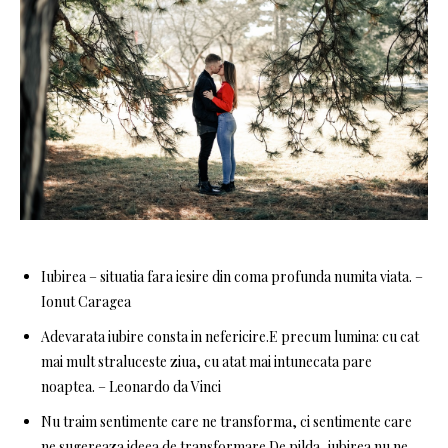
Iubirea – situatia fara iesire din coma profunda numita viata. –
Ionut Caragea
Adevarata iubire consta in nefericire.E precum lumina: cu cat
mai mult straluceste ziua, cu atat mai intunecata pare
noaptea. – Leonardo da Vinci
Nu traim sentimente care ne transforma, ci sentimente care
ne sugereaza ideea de transformare.De pilda, iubirea nu ne