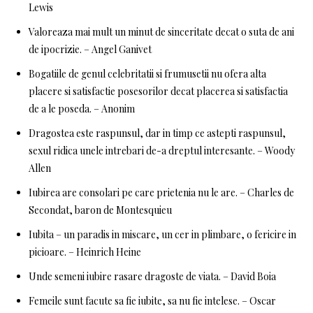
Lewis
Valoreaza mai mult un minut de sinceritate decat o suta de ani
de ipocrizie. – Angel Ganivet
Bogatiile de genul celebritatii si frumusetii nu ofera alta
placere si satisfactie posesorilor decat placerea si satisfactia
de a le poseda. – Anonim
Dragostea este raspunsul, dar in timp ce astepti raspunsul,
sexul ridica unele intrebari de-a dreptul interesante. – Woody
Allen
Iubirea are consolari pe care prietenia nu le are. – Charles de
Secondat, baron de Montesquieu
Iubita – un paradis in miscare, un cer in plimbare, o fericire in
picioare. – Heinrich Heine
Unde semeni iubire rasare dragoste de viata. – David Boia
Femeile sunt facute sa fie iubite, sa nu fie intelese. – Oscar