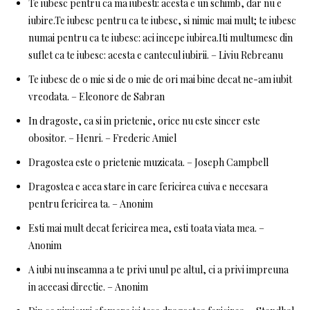
Te iubesc pentru ca ma iubesti: acesta e un schimb, dar nu e
iubire.Te iubesc pentru ca te iubesc, si nimic mai mult; te iubesc
numai pentru ca te iubesc: aci incepe iubirea.Iti multumesc din
suflet ca te iubesc: acesta e cantecul iubirii. – Liviu Rebreanu
Te iubesc de o mie si de o mie de ori mai bine decat ne-am iubit
vreodata. – Eleonore de Sabran
In dragoste, ca si in prietenie, orice nu este sincer este
obositor. – Henri. – Frederic Amiel
Dragostea este o prietenie muzicata. – Joseph Campbell
Dragostea e acea stare in care fericirea cuiva e necesara
pentru fericirea ta. – Anonim
Esti mai mult decat fericirea mea, esti toata viata mea. –
Anonim
A iubi nu inseamna a te privi unul pe altul, ci a privi impreuna
in aceeasi directie. – Anonim