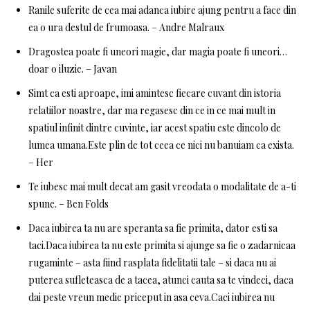
Ranile suferite de cea mai adanca iubire ajung pentru a face din
ea o ura destul de frumoasa. – Andre Malraux
Dragostea poate fi uneori magie, dar magia poate fi uneori…
doar o iluzie. – Javan
Simt ca esti aproape, imi amintesc fiecare cuvant din istoria
relatiilor noastre, dar ma regasesc din ce in ce mai mult in
spatiul infinit dintre cuvinte, iar acest spatiu este dincolo de
lumea umana.Este plin de tot ceea ce nici nu banuiam ca exista.
– Her
Te iubesc mai mult decat am gasit vreodata o modalitate de a-ti
spune. – Ben Folds
Daca iubirea ta nu are speranta sa fie primita, dator esti sa
taci.Daca iubirea ta nu este primita si ajunge sa fie o zadarnicaa
rugaminte – asta fiind rasplata fidelitatii tale – si daca nu ai
puterea sufleteasca de a tacea, atunci cauta sa te vindeci, daca
dai peste vreun medic priceput in asa ceva.Caci iubirea nu