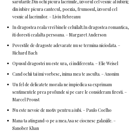
sarutarile.Din ochi picura lacrimile, izvorul cel vesnic al iubirii;
din iubire picura cantecul, poezia, frumosul, izvorul cel
vesnic al lacrimilor. – Liviu Rebreanu
In dragostea reala vrei binele celuilalt.In dragostea romantica,
iti doresti cealalta persoana. – Margaret Anderson
Povestile de dragoste adevarate nu se termina niciodata. –
Richard Bach
Opusul dragostei nu este ura, ci indiferenta. – Elie Weisel
Cand ochii tai imi vorbesc, inima mea te asculta. – Anonim
Un fel de delicatete morala ne impiedica sa exprimam
sentimentele prea profunde si pe care le consideram firesti. –
Marcel Proust
Nu este nevoie de motiv pentru a iubi. – Paulo Coelho
Mana ta atingand-o pe a mea.Asa se ciocnesc galaxiile. –
Sanober Khan