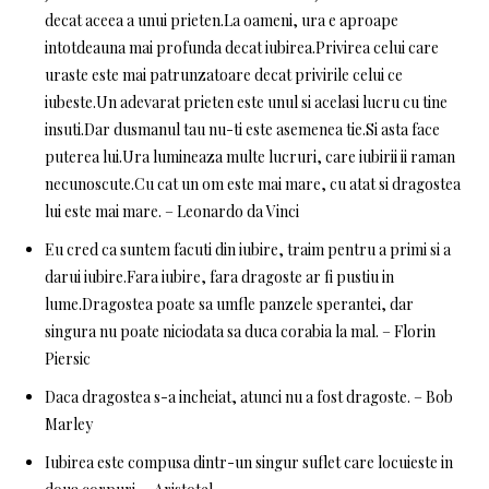
decat aceea a unui prieten.La oameni, ura e aproape
intotdeauna mai profunda decat iubirea.Privirea celui care
uraste este mai patrunzatoare decat privirile celui ce
iubeste.Un adevarat prieten este unul si acelasi lucru cu tine
insuti.Dar dusmanul tau nu-ti este asemenea tie.Si asta face
puterea lui.Ura lumineaza multe lucruri, care iubirii ii raman
necunoscute.Cu cat un om este mai mare, cu atat si dragostea
lui este mai mare. – Leonardo da Vinci
Eu cred ca suntem facuti din iubire, traim pentru a primi si a
darui iubire.Fara iubire, fara dragoste ar fi pustiu in
lume.Dragostea poate sa umfle panzele sperantei, dar
singura nu poate niciodata sa duca corabia la mal. – Florin
Piersic
Daca dragostea s-a incheiat, atunci nu a fost dragoste. – Bob
Marley
Iubirea este compusa dintr-un singur suflet care locuieste in