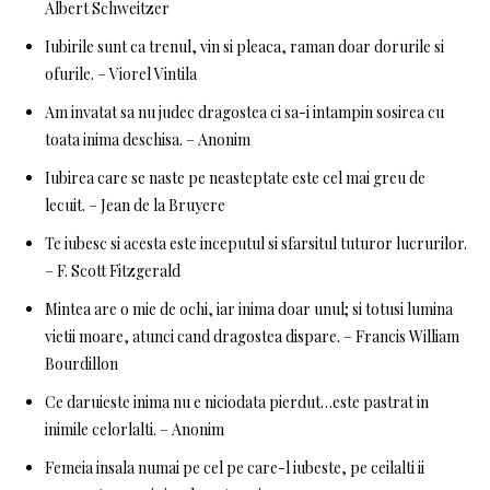
Albert Schweitzer
Iubirile sunt ca trenul, vin si pleaca, raman doar dorurile si
ofurile. – Viorel Vintila
Am invatat sa nu judec dragostea ci sa-i intampin sosirea cu
toata inima deschisa. – Anonim
Iubirea care se naste pe neasteptate este cel mai greu de
lecuit. – Jean de la Bruyere
Te iubesc si acesta este inceputul si sfarsitul tuturor lucrurilor.
– F. Scott Fitzgerald
Mintea are o mie de ochi, iar inima doar unul; si totusi lumina
vietii moare, atunci cand dragostea dispare. – Francis William
Bourdillon
Ce daruieste inima nu e niciodata pierdut…este pastrat in
inimile celorlalti. – Anonim
Femeia insala numai pe cel pe care-l iubeste, pe ceilalti ii