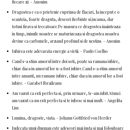
fiecare zi. – Anonim
Dragostea e ca o prietenie cuprinsa de flacari, la inceput e o
scanteia, foarte draguta, deseori fierbinte si jucausa, dar
totusi firava si trecatoare.Pe masura ce dragostea inainteaza
in timp, inimile noastre se maturizeaza si dragostea noastra
devine ca carbunele, arzand profund si de nestins. – Anonim
Iubirea este adevarata energie a vietii. – Paulo Coelho
Cand s-a stins amorul intre doi soti, poate sa ramana iubire,
chiar daca in amorul lor n-a fost iubire.Cand s-a stins amorul
intre amanti, nu ramane iubire, chiar daca in amorul lor a fost
iubire. – Garabet Ibraileanu
Am vazut ca esti perfecta si, prin urmare, te-am iubit.Atunci
am vazut ca nu esti perfecta si te iubesc si mai mult. – Angelita
Lim
Lumina, dragoste, viata. – Johann Gottfried von Herder
Judecata unui dusman este adeseori mai justa si mai folositoare