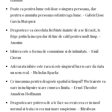
Hannah
Poate ca pentru lume esti doar o singura persoana, dar
pentru o anumita persoana esti intreaga lume. – Gabriel Jose
Garcia Marquez
Dragostea e ca ciocolata fierbinte inainte de a se fii racit, te
frige putin la incepu dar iti tine de cald pentru mult timp. –
Anonim
Iubirea este o forma de comuniune si de intimitate. – Emil
Cioran
Adevarata iubire este rara si este singurul lucru care da viata
un sens real. – Nicholas Sparks
Ce inseamna pentru dragoste spatiul si timpul? Nu traieste ea
oare in inchipuire si are cumva o limita. – Ernst Theodor
Amadeus Hoffmann
Dragostea are puterea de a te face sa crezi ceea ce in mod
normal ai trata cu cea mai mare suspiciune. – Mirabeau