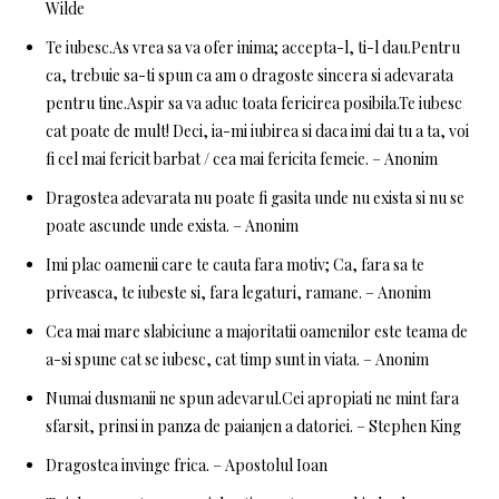
Wilde
Te iubesc.As vrea sa va ofer inima; accepta-l, ti-l dau.Pentru
ca, trebuie sa-ti spun ca am o dragoste sincera si adevarata
pentru tine.Aspir sa va aduc toata fericirea posibila.Te iubesc
cat poate de mult! Deci, ia-mi iubirea si daca imi dai tu a ta, voi
fi cel mai fericit barbat / cea mai fericita femeie. – Anonim
Dragostea adevarata nu poate fi gasita unde nu exista si nu se
poate ascunde unde exista. – Anonim
Imi plac oamenii care te cauta fara motiv; Ca, fara sa te
priveasca, te iubeste si, fara legaturi, ramane. – Anonim
Cea mai mare slabiciune a majoritatii oamenilor este teama de
a-si spune cat se iubesc, cat timp sunt in viata. – Anonim
Numai dusmanii ne spun adevarul.Cei apropiati ne mint fara
sfarsit, prinsi in panza de paianjen a datoriei. – Stephen King
Dragostea invinge frica. – Apostolul Ioan