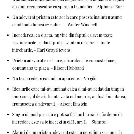
eu sunt recunoscator ca spinii au trandafiri. – Alphonse Karr
Un adevarat prieten este acela care paseste inauntru atunci
cand toata lumea iese afara. – Walter Winchell
Increderea, ca si arta, nu vine din faptul ca avem toate
raspunsurile, ci din faptul ca suntem deschisi la toate
intrebarile. – Earl Gray Stevens
Prieten adevarat e cel care, chiar daca te cunoaste bine,
continua sa te placa. – Elbert Hubbard
Nu te increde prea mult in aparente. – Virgiliu
Idealurile care mi-au luminat calea si mi-au redat din timp in
timp curajul de a infrunta viata cu bucurie, au fost: bunatatea,
frumusetea si adevarul. – Albert Einstein
Singurul mod prin care poti sa faci un barbat sa fie demn de
incredere este sa te increzi in el.Henry L. – Stimson
Alaturi de un prieten adevarat este cu neputinta sa ajungi la