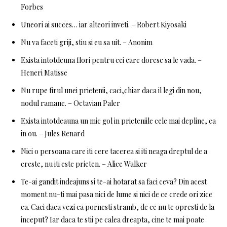
Forbes
Uneori ai succes… iar alteori inveti. – Robert Kiyosaki
Nu va faceti griji, stiu si eu sa uit. – Anonim
Exista intotdeuna flori pentru cei care doresc sa le vada. –
Heneri Matisse
Nu rupe firul unei prietenii, caci,chiar daca il legi din nou,
nodul ramane. – Octavian Paler
Exista intotdeauna un mic gol in prieteniile cele mai depline, ca
in ou. – Jules Renard
Nici o persoana care iti cere tacerea si iti neaga dreptul de a
creste, nu iti este prieten. – Alice Walker
Te-ai gandit indeajuns si te-ai hotarat sa faci ceva? Din acest
moment nu-ti mai pasa nici de lume si nici de ce crede ori zice
ea. Caci daca vezi ca pornesti stramb, de ce nu te opresti de la
inceput? Iar daca te stii pe calea dreapta, cine te mai poate