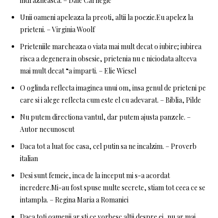
indrazneasca. – Dale Carnegie
Unii oameni apeleaza la preoti, altii la poezie.Eu apelez la
prieteni. – Virginia Woolf
Prieteniile marcheaza o viata mai mult decat o iubire; iubirea
risca a degenera in obsesie, prietenia nu e niciodata altceva
mai mult decat “a imparti. – Elie Wiesel
O oglinda reflecta imaginea unui om, insa genul de prieteni pe
care si i alege reflecta cum este el cu adevarat. – Biblia, Pilde
Nu putem directiona vantul, dar putem ajusta panzele. –
Autor necunoscut
Daca tot a luat foc casa, cel putin sa ne incalzim. – Proverb
italian
Desi sunt femeie, inca de la inceput mi s-a acordat
incredere.Mi-au fost spuse multe secrete, stiam tot ceea ce se
intampla. – Regina Maria a Romaniei
Daca toti oamenii ar sti ce vorbesc altii despre ei, nu ar mai