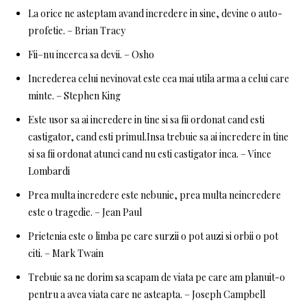
La orice ne asteptam avand incredere in sine, devine o auto-
profetie. – Brian Tracy
Fii–nu incerca sa devii. – Osho
Increderea celui nevinovat este cea mai utila arma a celui care
minte. – Stephen King
Este usor sa ai incredere in tine si sa fii ordonat cand esti
castigator, cand esti primul.Insa trebuie sa ai incredere in tine
si sa fii ordonat atunci cand nu esti castigator inca. – Vince
Lombardi
Prea multa incredere este nebunie, prea multa neincredere
este o tragedie. – Jean Paul
Prietenia este o limba pe care surzii o pot auzi si orbii o pot
citi. – Mark Twain
Trebuie sa ne dorim sa scapam de viata pe care am planuit-o
pentru a avea viata care ne asteapta. – Joseph Campbell