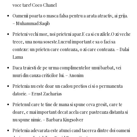
voce tare! Coco Chanel
Oamenii poarta o masca falsa pentru a arata atractiv, ai grija.
– Muhammad Saqib
Prieteni vechi mor, noi prieteni apar.E ca si cu zilele.O zi veche
trece, una noua soseste.Lucrul important e sa o faci sa
conteze: un prieten care conteaza, o zi care conteaza. – Dalai
Lama
Daca traiesti de pe urma complimentelor unui barbat, vei
muri din cauza criticilor lui. – Anonim
Prietenia nu este doar un cadou pretios ci si o permanenta
datorie. – Ernst Zacharias
Prietenul care te tine de mana si spune ceva gresit, care te
doare, e mai important decat acela care pastreaza distanta si
nu spune nimic. – Barbara Kingsolver
Prietenia adevarata este atunci cand tacerea dintre doi oameni