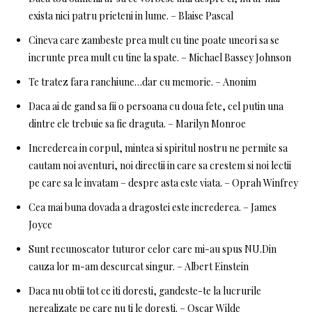
exista nici patru prieteni in lume. – Blaise Pascal
Cineva care zambeste prea mult cu tine poate uneori sa se
incrunte prea mult cu tine la spate. – Michael Bassey Johnson
Te tratez fara ranchiune…dar cu memorie. – Anonim
Daca ai de gand sa fii o persoana cu doua fete, cel putin una
dintre ele trebuie sa fie draguta. – Marilyn Monroe
Increderea in corpul, mintea si spiritul nostru ne permite sa
cautam noi aventuri, noi directii in care sa crestem si noi lectii
pe care sa le invatam – despre asta este viata. – Oprah Winfrey
Cea mai buna dovada a dragostei este increderea. – James
Joyce
Sunt recunoscator tuturor celor care mi-au spus NU.Din
cauza lor m-am descurcat singur. – Albert Einstein
Daca nu obtii tot ce iti doresti, gandeste-te la lucrurile
nerealizate pe care nu ti le doresti. – Oscar Wilde