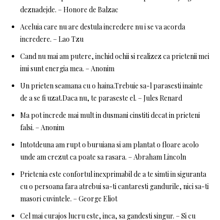
deznadejde. – Honore de Balzac
Aceluia care nu are destula incredere nu i se va acorda
incredere. – Lao Tzu
Cand nu mai am putere, inchid ochii si realizez ca prietenii mei
imi sunt energia mea. – Anonim
Un prieten seamana cu o haina.Trebuie sa-l parasesti inainte
de a se fi uzat.Daca nu, te paraseste el. – Jules Renard
Ma pot increde mai mult in dusmani cinstiti decat in prieteni
falsi. – Anonim
Intotdeuna am rupt o buruiana si am plantat o floare acolo
unde am crezut ca poate sa rasara. – Abraham Lincoln
Prietenia este confortul inexprimabil de a te simti in siguranta
cu o persoana fara atrebui sa-ti cantaresti gandurile, nici sa-ti
masori cuvintele. – George Eliot
Cel mai curajos lucru este, inca, sa gandesti singur. – Si cu