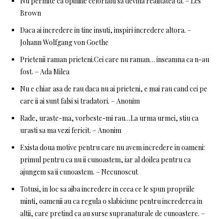
Nu permite ca opiniile celorlalti sa devina realitatea ta. – Les
Brown
Daca ai incredere in tine insuti, inspiri incredere altora. –
Johann Wolfgang von Goethe
Prietenii raman prieteni.Cei care nu raman… inseamna ca n-au
fost. – Ada Milea
Nu e chiar asa de rau daca nu ai prieteni, e mai rau cand cei pe
care ii ai sunt falsi si tradatori. – Anonim
Rade, uraste-ma, vorbeste-mi rau…La urma urmei, stiu ca
urasti sa ma vezi fericit. – Anonim
Exista doua motive pentru care nu avem incredere in oameni:
primul pentru ca nu ii cunoastem, iar al doilea pentru ca
ajungem sa ii cunoastem. – Necunoscut
Totusi, in loc sa aiba incredere in ceea ce le spun propriile
minti, oamenii au ca regula o slabiciune pentru increderea in
altii, care pretind ca au surse supranaturale de cunoastere. –