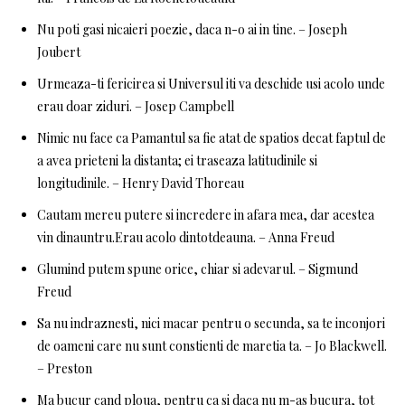
Nu poti gasi nicaieri poezie, daca n-o ai in tine. – Joseph
Joubert
Urmeaza-ti fericirea si Universul iti va deschide usi acolo unde
erau doar ziduri. – Josep Campbell
Nimic nu face ca Pamantul sa fie atat de spatios decat faptul de
a avea prieteni la distanta; ei traseaza latitudinile si
longitudinile. – Henry David Thoreau
Cautam mereu putere si incredere in afara mea, dar acestea
vin dinauntru.Erau acolo dintotdeauna. – Anna Freud
Glumind putem spune orice, chiar si adevarul. – Sigmund
Freud
Sa nu indraznesti, nici macar pentru o secunda, sa te inconjori
de oameni care nu sunt constienti de maretia ta. – Jo Blackwell.
– Preston
Ma bucur cand ploua, pentru ca si daca nu m-as bucura, tot