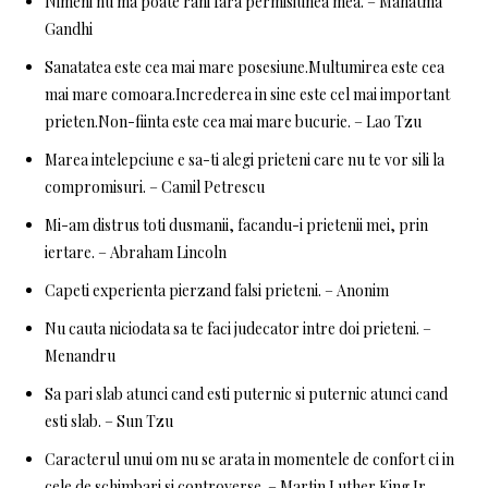
Nimeni nu ma poate rani fara permisiunea mea. – Mahatma
Gandhi
Sanatatea este cea mai mare posesiune.Multumirea este cea
mai mare comoara.Increderea in sine este cel mai important
prieten.Non-fiinta este cea mai mare bucurie. – Lao Tzu
Marea intelepciune e sa-ti alegi prieteni care nu te vor sili la
compromisuri. – Camil Petrescu
Mi-am distrus toti dusmanii, facandu-i prietenii mei, prin
iertare. – Abraham Lincoln
Capeti experienta pierzand falsi prieteni. – Anonim
Nu cauta niciodata sa te faci judecator intre doi prieteni. –
Menandru
Sa pari slab atunci cand esti puternic si puternic atunci cand
esti slab. – Sun Tzu
Caracterul unui om nu se arata in momentele de confort ci in
cele de schimbari si controverse. – Martin Luther King Jr