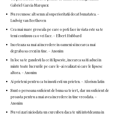
Gabriel Garcia Marquez
Nu recunosc alt semn al superioritatii decat bunatatea. –
Ludwig van Beethoven
Cea mai mare greseala pe care o poti face in viata este sa te
temi continuu ca o vei face. – Elbert Hubbard
Inceteaza sa mai ai incredere in oameni si incearca mai
degraba sa crezi in tine. – Anonim
In loc sa te gandesti la ce iti lipseste, incearca sa iti aduci in
minte toate lucrurile pe care le-ai realizat si care le lipsesc
altora. – Anonim
Ai prieteni pentru ca tu insuti esti un prieten. – Aforism latin
Sunt o persoana suficient de buna sa te iert, dar nu suficient de
proasta pentru a mai avea incredere in tine vreodata. –
Anonim
Nu vei zari niciodata un curcubeu daca te uiti intotdeauna in