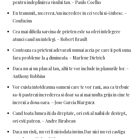
pentru indeplinirea visului tau. – Paulo Coelho
Eu transmit, nu creez.Am incredere in cei vechi si-i iubesc. –
Confucius
Cea mai dificila sarcina de prieten este sa oferi intelegere
atunci cand nu intelegi. – Robert Brault
Conteaza ca prieteni adevarati numai aceia pe care ii poti suna
fara probleme la 4 dimineata. – Marlene Dietrich
Daca nu ai un plan al tau, altii te vor include in planurile lor. –
Anthony Robbins
Vor exista intotdeauna oameni care te vor rani, asa ca trebuie
sa-ti pastrezi increderea si doar sa ai mai multa grija in cine te
increzi a doua oara. – Jose Garcia Marguez
Cand toata lumea iti da dreptate, ori esti al naibii de destept,
ori esti patron. – Andre Birabeau
Daca nu risti, nu vei fi niciodata invins.Dar nici nu vei castiga