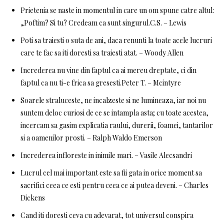
Prietenia se naste in momentul in care un om spune catre altul:
„Poftim? Si tu? Credeam ca sunt singurul.C.S. – Lewis
Poti sa traiesti o suta de ani, daca renunti la toate acele lucruri
care te fac sa iti doresti sa traiesti atat. – Woody Allen
Increderea nu vine din faptul ca ai mereu dreptate, ci din
faptul ca nu ti-e frica sa gresesti.Peter T. – Mcintyre
Soarele straluceste, ne incalzeste si ne lumineaza, iar noi nu
suntem deloc curiosi de ce se intampla asta; cu toate acestea,
incercam sa gasim explicatia raului, durerii, foamei, tantarilor
si a oamenilor prosti. – Ralph Waldo Emerson
Increderea infloreste in inimile mari. – Vasile Alecsandri
Lucrul cel mai important este sa fii gata in orice moment sa
sacrifici ceea ce esti pentru ceea ce ai putea deveni. – Charles
Dickens
Cand iti doresti ceva cu adevarat, tot universul conspira