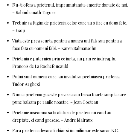
Nu-ti ofensa prietenul, imprumutandu-i merite daruite de noi.
– Rabindranath Tagore
Trebuie sa fugim de prietenia celor care au o fire cu doua fete.
– Esop
Viata este prea scurta pentru a manca unt fals sau pentru a
face fata cu oameni falsi. – Karen Salmansohn
Prietenia e puternica prin ce iarta, nu prin ce indreapta. –
Francois de La Rochefoucauld
Putini sunt oamenii care-au invatat sa pretuiasca prietenia. –
Tudor Arghezi
Numai prietenia gaseste privirea sau fraza foarte simpla care
pune balsam pe ranile noastre. – Jean Cocteau
Prietenie inseamna sa fii alaturi de prieteni nu cand au
dreptate, ci cand gresesc. – Andre Malraux
Fara prieteni adevarati chiar si un milionar este sarac.B.C. –