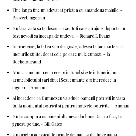
Tine langa tine un adevarat prieten cu amandoua mainile. –
Proverb nigerian
Nu lasa viata sa te descurajeze, toti care au ajuns departe au
fost nevoiti sa inceapa de undeva.. – Richard L Evans
In prietenie, la fel ca si in dragoste, adesea te fac mai fericit
lucrurile stiute, decat cele pe care nu le cunosti. – la
Rochefoucauld
Atunci cand un tren trece prin tunel si este intuneric, nu
arunci biletul si sari din el.Sezi cuminte si ai incredere in
inginer. – Anonim
Ai incredere ca Dumnezeu va aduce oamenii potriviti in viata
ta, la momentul potrivit si pentru motivele potrivite. – Anonim
Nu te compara cu nimeni altcineva din lume.Daca o faci, te
jignesti pe tine. – Bill Gates
Un prieten adevarat te prinde de mana si iti atinge inima. –