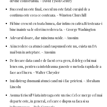
devine confortabila. – David Tyson Gentry
Succesul nu este final, esecul nu este fatal: curajul de a
continua este ceea ce conteaza. – Winston Churchill
Fii bine crescut cu toata lumea, dar intim cu cativa.Si testeaza-i
bine inainte sa le oferi increderea ta. – George Washington
Adevarul doare, dar minciuna ucide. – Anonim
Ai incredere ca atunci cand raspunsul este nu, exista un DA
mai bun in asteptare. – Anonim
De fiecare data cand e de facut ceva greu, il deleg celui mai
lenes om, pentru ca intotdeauna gaseste o metoda rapida de a
face acel lucru. – Walter Chrysler
Imi distrug dusmanii atunci cand mi-i fac prieteni. – Abraham
Lincoln
Asuma ti riscul! Viata intreaga este un risc.Cel ce merge cel mai
departe este, in general, cel care e dispus sa faca si sa