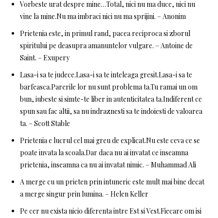
Vorbeste urat despre mine…Total, nici nu ma duce, nici nu
vine la mine.Nu ma imbraci nici nu ma sprijini. – Anonim
Prietenia este, in primul rand, pacea reciproca si zborul
spiritului pe deasupra amanuntelor vulgare. – Antoine de
Saint. – Exupery
Lasa-i sa te judece.Lasa-i sa te inteleaga gresit.Lasa-i sa te
barfeasca.Parerile lor nu sunt problema ta.Tu ramai un om
bun, iubeste si simte-te liber in autenticitatea ta.Indiferent ce
spun sau fac altii, sa nu indraznesti sa te indoiesti de valoarea
ta. – Scott Stable
Prietenia e lucrul cel mai greu de explicat.Nu este ceva ce se
poate invata la scoala.Dar daca nu ai invatat ce inseamna
prietenia, inseamna ca nu ai invatat nimic. – Muhammad Ali
A merge cu un prieten prin intuneric este mult mai bine decat
a merge singur prin lumina. – Helen Keller
Pe cer nu exista nicio diferenta intre Est si Vest.Fiecare om isi