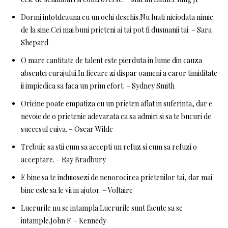
Dormi intotdeauna cu un ochi deschis.Nu luati niciodata nimic
de la sine.Cei mai buni prieteni ai tai pot fi dusmanii tai. – Sara
Shepard
O mare cantitate de talent este pierduta in lume din cauza
absentei curajului.In fiecare zi dispar oameni a caror timiditate
ii impiedica sa faca un prim efort. – Sydney Smith
Oricine poate empatiza cu un prieten aflat in suferinta, dar e
nevoie de o prietenie adevarata ca sa admiri si sa te bucuri de
succesul cuiva. – Oscar Wilde
Trebuie sa stii cum sa accepti un refuz si cum sa refuzi o
acceptare. – Ray Bradbury
E bine sa te induiosezi de nenorocirea prietenilor tai, dar mai
bine este sa le vii in ajutor. – Voltaire
Lucrurile nu se intampla.Lucrurile sunt facute sa se
intample.John F. – Kennedy