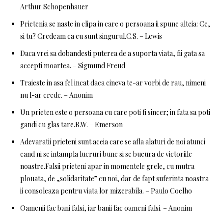
Arthur Schopenhauer
Prietenia se naste in clipa in care o persoana ii spune alteia: Ce,
si tu? Credeam ca eu sunt singurul.C.S. – Lewis
Daca vrei sa dobandesti puterea de a suporta viata, fii gata sa
accepti moartea. – Sigmund Freud
Traieste in asa fel incat daca cineva te-ar vorbi de rau, nimeni
nu l-ar crede. – Anonim
Un prieten este o persoana cu care poti fi sincer; in fata sa poti
gandi cu glas tare.R.W. – Emerson
Adevaratii prieteni sunt aceia care se afla alaturi de noi atunci
cand ni se intampla lucruri bune si se bucura de victoriile
noastre.Falsii prieteni apar in momentele grele, cu mutra
plouata, de „solidaritate” cu noi, dar de fapt suferinta noastra
ii consoleaza pentru viata lor mizerabila. – Paulo Coelho
Oamenii fac bani falsi, iar banii fac oameni falsi. – Anonim