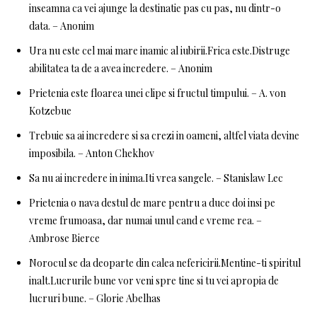
inseamna ca vei ajunge la destinatie pas cu pas, nu dintr-o
data. – Anonim
Ura nu este cel mai mare inamic al iubirii.Frica este.Distruge
abilitatea ta de a avea incredere. – Anonim
Prietenia este floarea unei clipe si fructul timpului. – A. von
Kotzebue
Trebuie sa ai incredere si sa crezi in oameni, altfel viata devine
imposibila. – Anton Chekhov
Sa nu ai incredere in inima.Iti vrea sangele. – Stanislaw Lec
Prietenia o nava destul de mare pentru a duce doi insi pe
vreme frumoasa, dar numai unul cand e vreme rea. –
Ambrose Bierce
Norocul se da deoparte din calea nefericirii.Mentine-ti spiritul
inalt.Lucrurile bune vor veni spre tine si tu vei apropia de
lucruri bune. – Glorie Abelhas