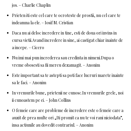
jos. – Charlie Chaplin
Prieten iti este cel care te ocroteste de prostii, nu cel care te
indeamna la ele. – Iosif M. Cristian
Daca nu ai deloc incredere in tine, esti de doua ori invins in
cursa vietii.Avand incredere in sine, ai castigat chiar inainte de
a incepe. – Cicero
Nu imi mai pun increderea sau credinta in nimeni.Dupa o
vreme obosesti sa fii mereu dezamagit. – Anonim
Este important sa te astepti sa poti face lucruri marete inainte
sa le faci. – Anonim
In vremurile bune, prietenii ne cunosc.In vremurile grele, noi
ii cunoastem pe ei. – John Collins
O femeie care are probleme de incredere este o femeie care a
auzit de prea multe ori „Iti promit ca nu te voi rani niciodata”,
insa actiunile au dovedit contrariul. – Anonim