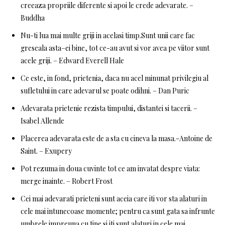
creeaza propriile diferente si apoi le crede adevarate. –
Buddha
Nu-ti lua mai multe griji in acelasi timp.Sunt unii care fac
greseala asta–ei bine, tot ce-au avut si vor avea pe viitor sunt
acele griji. – Edward Everell Hale
Ce este, in fond, prietenia, daca nu acel minunat privilegiu al
sufletului in care adevarul se poate odihni. – Dan Puric
Adevarata prietenie rezista timpului, distantei si tacerii. –
Isabel Allende
Placerea adevarata este de a sta cu cineva la masa.-Antoine de
Saint. – Exupery
Pot rezuma in doua cuvinte tot ce am invatat despre viata:
merge inainte. – Robert Frost
Cei mai adevarati prieteni sunt aceia care iti vor sta alaturi in
cele mai intunecoase momente; pentru ca sunt gata sa infrunte
umbrele impreuna cu tine si iti sunt alaturi in cele mai