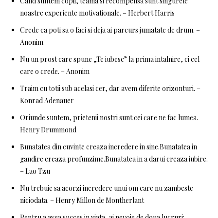
Cand suntem copii, teama si recompensa sunt singurele
noastre experiente motivationale. – Herbert Harris
Crede ca poti sa o faci si deja ai parcurs jumatate de drum. –
Anonim
Nu un prost care spune „Te iubesc” la prima intalnire, ci cel
care o crede. – Anonim
Traim cu totii sub acelasi cer, dar avem diferite orizonturi. –
Konrad Adenauer
Oriunde suntem, prietenii nostri sunt cei care ne fac lumea. –
Henry Drummond
Bunatatea din cuvinte creaza incredere in sine.Bunatatea in
gandire creaza profunzime.Bunatatea in a darui creaza iubire.
– Lao Tzu
Nu trebuie sa acorzi incredere unui om care nu zambeste
niciodata. – Henry Millon de Montherlant
Pentru a avea succes in viata, ai nevoie de doua lucruri: