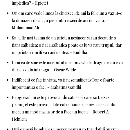
impiedica? – Epictet
Un om care vede lumea la cincizeci de ani la fel cum a vazut-o
la douazeci de ani, a pierdut treizeci de ani din viata. –
Muhammad Ali
Sa-ti fie mai teama de un prieten nesincer si rau decat de o
fiara salbatica; o fiara salbatica poate ca iti va rani trupul, dar
un prieten rau iti va rani mintea. – Buddha
Iubirea de sine este inceputul unei povesti de dragoste care va
dura o viata intreaga. – Oscar Wilde
Indiferent ce faci in viata, va fi nesemnificativ.Dar e foarte
important sa o faci. – Mahatma Gandhi
Progresul nu este provocat de catre cei care se trezesc
primii, el este provocat de catre oamenii lenesi care cauta
mereu un mod mai usor de a face un lucru. – Robert A.
Heinlein
Unii oameni bombanesc mereu pentru ca trandafirii au spini;