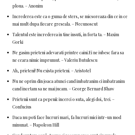
ploua. – Anonim
Increderea este ca o guma de sters, se micsoreaza din ce in ce
mai mult dupa fiecare greseala. – Necunoscut
Talentul este increderea in tine insuti, in forta ta. – Maxim
Gorki
Ne gasim prieteni adevarati printre caini.Ei ne iubesc fara sa
ne ceara nimic imprumut. – Valeriu Butulescu
Ah, prieteni! Nu exista prieteni. – Aristotel
Nu ne oprim din joaca atunci cand imbatranim ci imbatranim
cand incetam sa ne mai jucam. – George Bernard Shaw
Prietenii sunt ca pepenii: incerci o suta, alegi doi, trei. –
Confucius
Daca nu poti face lucruri mari, fa lucruri mici intr-un mod
minunat. – Napoleon Hill