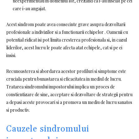
neexperimentati in domeniul lor, crezand ca i-au inselat pe cei
care i-au angajat.
Acest sindrom poate avea consecinte grave asupra dezvoltarii
profesionale a indivizilor si a functionarii echipelor . Oamenii cu
potential ridicat isi pot limita cresterea profesionala si, in cazul
liderilor, acest lucru le poate afecta atat echipele, cat si pe ei
insisi.
Recunoasterea si abordarea acestor profiluri si simptome este
cruciala pentru bunastarea si eficacitatea in mediul de lucru.
Tratarea sindromului impostorului implica un proces de
constientizare de sine, acceptare si dezvoltare de strategii pentru
a depasi aceste provocari si a promova un mediu de lucru sanatos
si productiv.
Cauzele sindromului