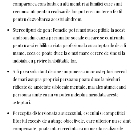
compararea constanta cu alti membri ai familiei care sunt
recunoscuti pentru realizarile lor pot crea un teren fertil
pentru dezvoltarea acestui sindrom.
Stereotipuri de gen : Femeile pot fi mai susceptibile la acest
sindrom din cauza presiunilor sociale cu care se confrunta
pentru a-si echilibra viata profesionala cu asteptarile de a fi
mame, ceea ce poate duce la o mai mare cerere de sine si la
indoiala cu privire la abilitatile lor.
A fi prea solicitant de sine : impunerea unor asteptari nereal
de mari asupra propriei persoane poate duce la niveluri
ridicate de anxietate si blocaje mentale, mai ales atunci cand
persoana simte ca nu va putea indeplini niciodata aceste
asteptari.
Perceptia distorsionata a succesului, esecului si competitiei :
Efortul excesiv de a atinge obiectivele, care ulterior nu se simt
compensate, poate intari credinta ca nu merita realizarile.