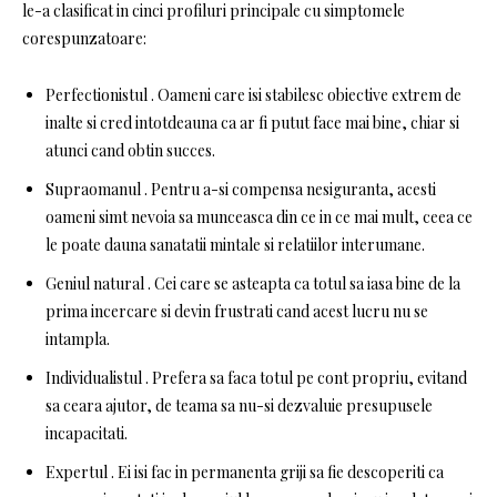
le-a clasificat in cinci profiluri principale cu simptomele
corespunzatoare:
Perfectionistul . Oameni care isi stabilesc obiective extrem de
inalte si cred intotdeauna ca ar fi putut face mai bine, chiar si
atunci cand obtin succes.
Supraomanul . Pentru a-si compensa nesiguranta, acesti
oameni simt nevoia sa munceasca din ce in ce mai mult, ceea ce
le poate dauna sanatatii mintale si relatiilor interumane.
Geniul natural . Cei care se asteapta ca totul sa iasa bine de la
prima incercare si devin frustrati cand acest lucru nu se
intampla.
Individualistul . Prefera sa faca totul pe cont propriu, evitand
sa ceara ajutor, de teama sa nu-si dezvaluie presupusele
incapacitati.
Expertul . Ei isi fac in permanenta griji sa fie descoperiti ca