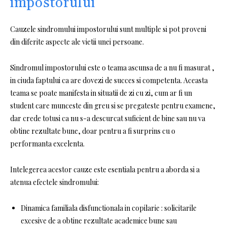
impostorului
Cauzele sindromului impostorului sunt multiple si pot proveni
din diferite aspecte ale vietii unei persoane.
Sindromul impostorului este o teama ascunsa de a nu fi masurat ,
in ciuda faptului ca are dovezi de succes si competenta. Aceasta
teama se poate manifesta in situatii de zi cu zi, cum ar fi un
student care munceste din greu si se pregateste pentru examene,
dar crede totusi ca nu s-a descurcat suficient de bine sau nu va
obtine rezultate bune, doar pentru a fi surprins cu o
performanta excelenta.
Intelegerea acestor cauze este esentiala pentru a aborda si a
atenua efectele sindromului:
Dinamica familiala disfunctionala in copilarie : solicitarile
excesive de a obtine rezultate academice bune sau