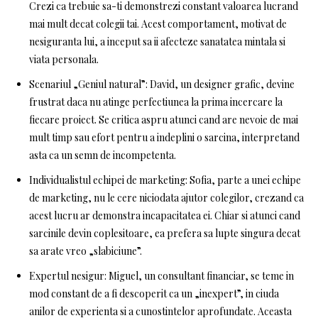
Crezi ca trebuie sa-ti demonstrezi constant valoarea lucrand
mai mult decat colegii tai. Acest comportament, motivat de
nesiguranta lui, a inceput sa ii afecteze sanatatea mintala si
viata personala.
Scenariul „Geniul natural”: David, un designer grafic, devine
frustrat daca nu atinge perfectiunea la prima incercare la
fiecare proiect. Se critica aspru atunci cand are nevoie de mai
mult timp sau efort pentru a indeplini o sarcina, interpretand
asta ca un semn de incompetenta.
Individualistul echipei de marketing: Sofia, parte a unei echipe
de marketing, nu le cere niciodata ajutor colegilor, crezand ca
acest lucru ar demonstra incapacitatea ei. Chiar si atunci cand
sarcinile devin coplesitoare, ea prefera sa lupte singura decat
sa arate vreo „slabiciune”.
Expertul nesigur: Miguel, un consultant financiar, se teme in
mod constant de a fi descoperit ca un „inexpert”, in ciuda
anilor de experienta si a cunostintelor aprofundate. Aceasta