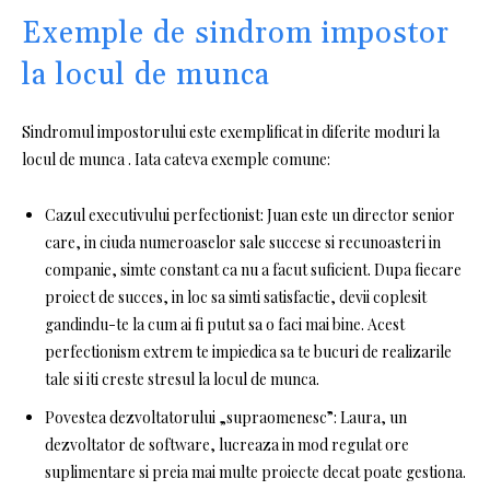
Exemple de sindrom impostor
la locul de munca
Sindromul impostorului este exemplificat in diferite moduri la
locul de munca . Iata cateva exemple comune:
Cazul executivului perfectionist: Juan este un director senior
care, in ciuda numeroaselor sale succese si recunoasteri in
companie, simte constant ca nu a facut suficient. Dupa fiecare
proiect de succes, in loc sa simti satisfactie, devii coplesit
gandindu-te la cum ai fi putut sa o faci mai bine. Acest
perfectionism extrem te impiedica sa te bucuri de realizarile
tale si iti creste stresul la locul de munca.
Povestea dezvoltatorului „supraomenesc”: Laura, un
dezvoltator de software, lucreaza in mod regulat ore
suplimentare si preia mai multe proiecte decat poate gestiona.