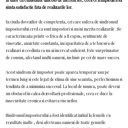
al unor circumstante dincolo de meritul lor, ceea ce ii impiedica sa
simta satisfactie fata de realizarile lor.
In ciuda dovezilor de competenta, cei care sufera de sindromul
impostorului cred ca sunt impostori si nu isi merita realizarile . Se
caracterizeaza printr-o frica de a fi expus, sentimente de
vinovatie, anxietate constanta, incapacitatea de a te bucura de
realizari si credinta ca nu ai incercat suficient. Este surprinzator
de comun, afectand multi oameni, inclusiv pe cei de mare succes.
Acest sindrom de impostor poate aparea temporar sau pe
termen lung si este legat de stima de sine scazuta, perfectionism si
tendinta de a minimiza succesul. La locul de munca, poate deveni
un obstacol in calea dezvoltarii profesionale, ceea ce duce la
insecuritate cronica si evitarea riscurilor.
Sindromul impostorului a fost identificat initial la femeile cu
rezultate inalte , desi afecteaza oameni de toate genurile.