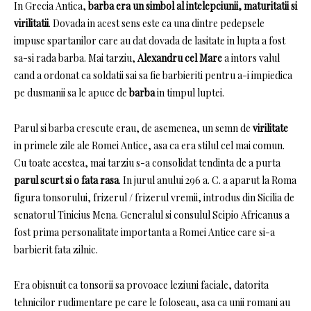
In Grecia Antica,
barba era un simbol al intelepciunii, maturitatii si
virilitatii
.
Dovada in acest sens este ca una dintre pedepsele
impuse spartanilor care au dat dovada de lasitate in lupta a fost
sa-si rada barba.
Mai tarziu,
Alexandru cel Mare
a intors valul
cand a ordonat ca soldatii sai sa fie barbieriti pentru a-i impiedica
pe dusmanii sa le apuce de
barba
in timpul luptei.
Parul si barba crescute erau, de asemenea, un semn de
virilitate
in primele zile ale Romei Antice, asa ca era stilul cel mai comun.
Cu toate acestea, mai tarziu s-a consolidat tendinta de a purta
parul scurt si o fata rasa
.
In jurul anului 296 a.
C. a aparut la Roma
figura tonsorului, frizerul / frizerul vremii, introdus din Sicilia de
senatorul Tinicius Mena.
Generalul si consulul Scipio Africanus a
fost prima personalitate importanta a Romei Antice care si-a
barbierit fata zilnic.
Era obisnuit ca tonsorii sa provoace leziuni faciale, datorita
tehnicilor rudimentare pe care le foloseau, asa ca unii romani au