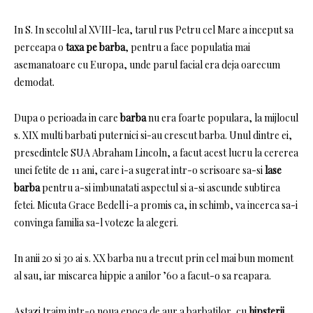
In S.
In secolul al XVIII-lea, tarul rus Petru cel Mare a inceput sa
perceapa o
taxa pe barba
, pentru a face populatia mai
asemanatoare cu Europa, unde parul facial era deja oarecum
demodat.
Dupa o perioada in care
barba
nu era foarte populara, la mijlocul
s.
XIX multi barbati puternici si-au crescut barba.
Unul dintre ei,
presedintele SUA Abraham Lincoln, a facut acest lucru la cererea
unei fetite de 11 ani, care i-a sugerat intr-o scrisoare sa-si
lase
barba
pentru a-si imbunatati aspectul si a-si ascunde subtirea
fetei.
Micuta Grace Bedell i-a promis ca, in schimb, va incerca sa-i
convinga familia sa-l voteze la alegeri.
In anii 20 si 30 ai s.
XX barba nu a trecut prin cel mai bun moment
al sau, iar miscarea hippie a anilor ’60 a facut-o sa reapara.
Astazi traim intr-o noua epoca de aur a barbatilor, cu
hipsterii