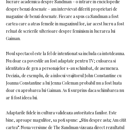
lucrare academica despre Sandman – o intrare in enciclopedie
despre benzi desenate – am intervievat diferiti proprietari de
magazine de benzi desenate. Fiecare a spus ca Sandman a fost
cartea care a atras femeile in magazinul lor, iar acest lucru a fost
reluat de scrierile ulterioare despre feminism in lucrarea lui
Gaiman.
Noul spectacol este la fel de intentionat sa includa ca intotdeauna.
Nu doar ca povestile au fost adaptate pentru TV; culoarea si
identitatea de gen a personajelor s-au schimbat, de asemenea.
Decizia, de exemplu, de a inlocui vrajitorul John Constantine cu
Joanna Constantine a lui Jenna Coleman probabil nu a fost luata
doar cu aprobarea lui Gaiman. As fi surprins daca schimbarea nu
ar fi fost ideea lui.
Adaptarile fidele in cultura valideaza autoritatea fanilor. Este
bine, aproape magulitor, sa poti spune: „Stiu despre asta; Am citit
cartea”. Noua versiune de The Sandman vizeaza direct rezultatul