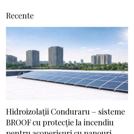
Recente
Hidroizolații Conduraru – sisteme
BROOF cu protecție la incendiu
pentru acoperișuri cu panouri