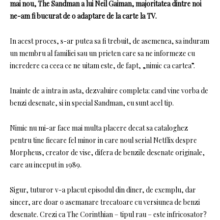
mai nou, The Sandman a lui Neil Gaiman, majoritatea dintre noi
ne-am fi bucurat de o adaptare de la carte la TV.
In acest proces, s-ar putea sa fi trebuit, de asemenea, sa induram
un membru al familiei sau un prieten care sa ne informeze cu
incredere ca ceea ce ne uitam este, de fapt, „nimic ca cartea”.
Inainte de a intra in asta, dezvaluire completa: cand vine vorba de
benzi desenate, si in special Sandman, eu sunt acel tip.
Nimic nu mi-ar face mai multa placere decat sa cataloghez
pentru tine fiecare fel minor in care noul serial Netflix despre
Morpheus, creator de vise, difera de benzile desenate originale,
care au inceput in 1989.
Sigur, tuturor v-a placut episodul din diner, de exemplu, dar
sincer, are doar o asemanare trecatoare cu versiunea de benzi
desenate. Crezi ca The Corinthian – tipul rau – este infricosator?