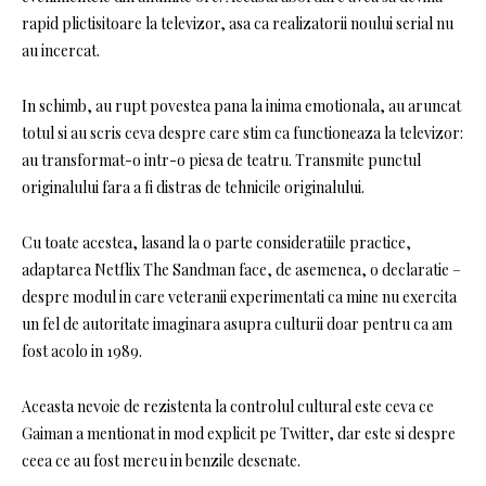
rapid plictisitoare la televizor, asa ca realizatorii noului serial nu
au incercat.
In schimb, au rupt povestea pana la inima emotionala, au aruncat
totul si au scris ceva despre care stim ca functioneaza la televizor:
au transformat-o intr-o piesa de teatru. Transmite punctul
originalului fara a fi distras de tehnicile originalului.
Cu toate acestea, lasand la o parte consideratiile practice,
adaptarea Netflix The Sandman face, de asemenea, o declaratie –
despre modul in care veteranii experimentati ca mine nu exercita
un fel de autoritate imaginara asupra culturii doar pentru ca am
fost acolo in 1989.
Aceasta nevoie de rezistenta la controlul cultural este ceva ce
Gaiman a mentionat in mod explicit pe Twitter, dar este si despre
ceea ce au fost mereu in benzile desenate.