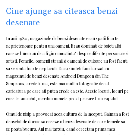
Cine ajunge sa citeasca benzi
desenate
In anii 1980, magazinele de benzi desenate erau spatii foarte
neprietenoase pentru unii oameni. Erau dominati de baieti albi
care se bucurau de a fi „in cunostinta” despre diferite personaje si
artisti. Femeile, oamenii stranii si oamenii de culoare au fost facuti
sa se simta foarte neplacuti. Daca sunteti familiarizat cu
magazinul de benzi desenate Android Dungeon din The
Simpsons, credeti-ma, este mai mult o fotografie decat
caricatura pe care ati putea crede ca este. Aceste locuri, locuri pe
care le-am iubit, meritau numele prost pe care l-au capatat.
Omul de nisip a provocat acea cultura de la inceput. Gaiman a fost
deosebit de dornic sa creeze o benzi desenate de care femeile sa
se poata bucura. Ani mai tarziu, cand cercetam prima mea