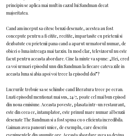
principiu se aplica mai mult in cazul lui Sandman decat
majoritatea.
Cand am inceput sa citesc benzi desenate, acestea au fost
concepute pentru a fi citite, recitite, impartasite cu prietenii si
dezbatute cu prietenii pana cand a aparut urmatorul numar, de
obicei o luna intreaga mai tarziu. In mod clar, televizorul nu este
facut pentru aceasta abordare. Cine la minte va spune: „Hei, cred
ca voi urmari episodul unu din Sandman la fiecare cateva zile in
aceasta luna si abia apoi voi trece la episodul doi”?
Lucrurile trebuie sa se schimbe cand literatura trece pe ecran.
Luati episodul mentionat mai sus, 24/7, poate cel mai bun episod
din noua emisiune. Aceasta poveste, plasata intr-un restaurant,
este din ceea ce, intamplator, este primul mare numar al benzii
desenate The Sandman si a fost spusa cu o eficienta incredibila.
Gaiman avea panouri unice, de exemplu, care descriu
evenimentele din anumite ore. Aceasta abordare avea sa devina