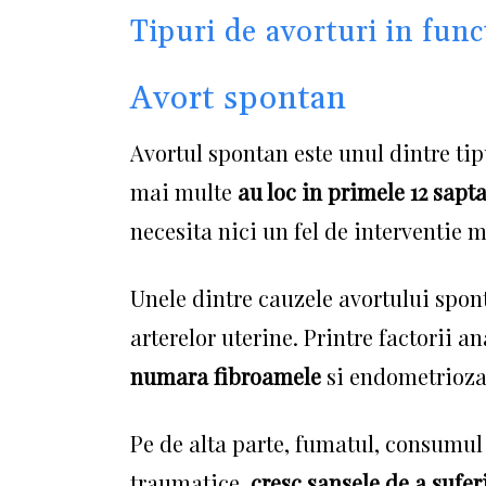
Tipuri de avorturi in func
Avort spontan
Avortul spontan este unul dintre tip
mai multe
au loc in primele 12 sap
necesita nici un fel de interventie 
Unele dintre cauzele avortului spo
arterelor uterine.
Printre factorii a
numara fibroamele
si endometrioza
Pe de alta parte, fumatul, consumul 
traumatice,
cresc sansele de a sufer