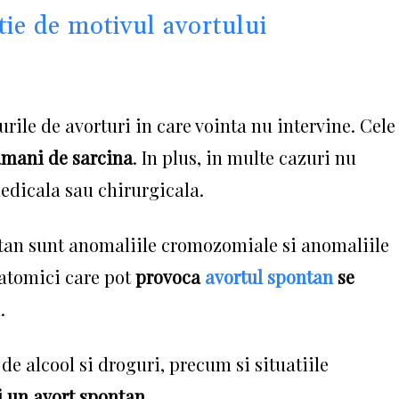
tie de motivul avortului
urile de avorturi in care vointa nu intervine.
Cele
tamani de sarcina
.
In plus, in multe cazuri nu
medicala sau chirurgicala.
ntan sunt anomaliile cromozomiale si anomaliile
natomici care pot
provoca
avortul spontan
se
.
de alcool si droguri, precum si situatiile
i un avort spontan.