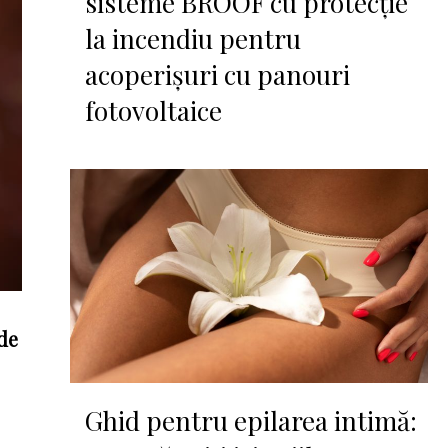
sisteme BROOF cu protecție
la incendiu pentru
acoperișuri cu panouri
fotovoltaice
 de
Ghid pentru epilarea intimă: