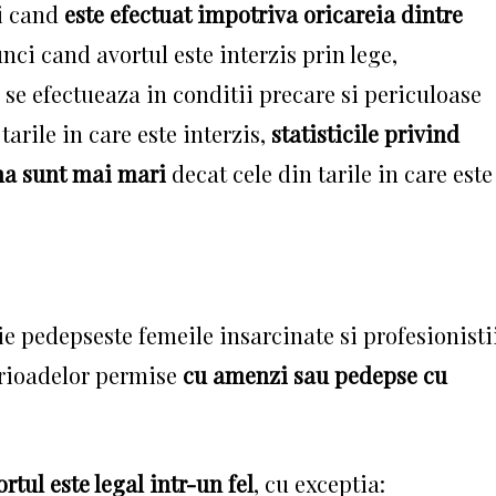
ci cand
este efectuat impotriva oricareia dintre
nci cand avortul este interzis prin lege,
se efectueaza in conditii precare si periculoase
tarile in care este interzis,
statisticile privind
na sunt mai mari
decat cele din tarile in care este
tie pedepseste
femeile insarcinate si profesionisti
erioadelor permise
cu amenzi sau pedepse cu
rtul este legal intr-un fel
, cu exceptia: