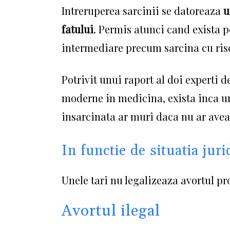
Intreruperea sarcinii se datoreaza
u
fatului
.
Permis atunci cand exista pe
intermediare precum sarcina cu risc
Potrivit unui raport al doi experti 
moderne in medicina, exista inca un
insarcinata ar muri daca nu ar avea 
In functie de situatia juri
Unele tari nu legalizeaza avortul pr
Avortul ilegal