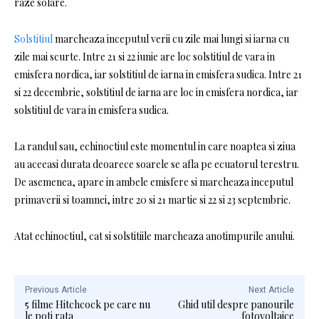
raze solare.
Solstitiul
marcheaza inceputul verii cu zile mai lungi si iarna cu
zile mai scurte. Intre 21 si 22 iunie are loc solstitiul de vara in
emisfera nordica, iar solstitiul de iarna in emisfera sudica. Intre 21
si 22 decembrie, solstitiul de iarna are loc in emisfera nordica, iar
solstitiul de vara in emisfera sudica.
La randul sau, echinoctiul este momentul in care noaptea si ziua
au aceeasi durata deoarece soarele se afla pe ecuatorul terestru.
De asemenea, apare in ambele emisfere si marcheaza inceputul
primaverii si toamnei, intre 20 si 21 martie si 22 si 23 septembrie.
Atat echinoctiul, cat si solstitiile marcheaza anotimpurile anului.
Previous Article
Next Article
5 filme Hitchcock pe care nu
Ghid util despre panourile
le poti rata
fotovoltaice