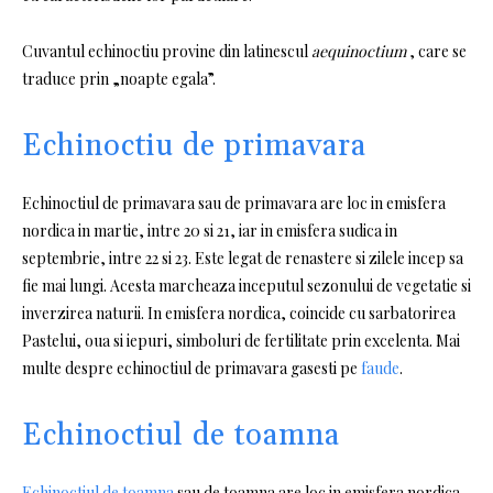
Cuvantul echinoctiu provine din latinescul
aequinoctium
, care se
traduce prin „noapte egala”.
Echinoctiu de primavara
Echinoctiul de primavara sau de primavara are loc in emisfera
nordica in martie, intre 20 si 21, iar in emisfera sudica in
septembrie, intre 22 si 23. Este legat de renastere si zilele incep sa
fie mai lungi. Acesta marcheaza inceputul sezonului de vegetatie si
inverzirea naturii. In emisfera nordica, coincide cu sarbatorirea
Pastelui, oua si iepuri, simboluri de fertilitate prin excelenta. Mai
multe despre echinoctiul de primavara gasesti pe
faude
.
Echinoctiul de toamna
Echinoctiul de toamna
sau de toamna are loc in emisfera nordica