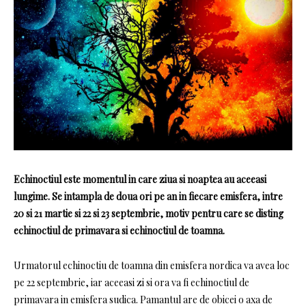
Echinoctiul este momentul in care ziua si noaptea au aceeasi
lungime. Se intampla de doua ori pe an in fiecare emisfera, intre
20 si 21 martie si 22 si 23 septembrie, motiv pentru care se disting
echinoctiul de primavara si echinoctiul de toamna.
Urmatorul echinoctiu de toamna din emisfera nordica va avea loc
pe 22 septembrie, iar aceeasi zi si ora va fi echinoctiul de
primavara in emisfera sudica. Pamantul are de obicei o axa de