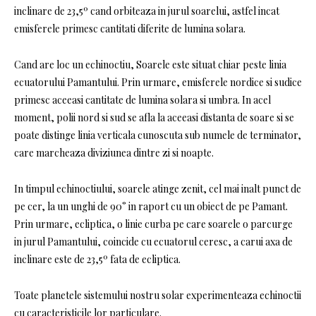
inclinare de 23,5º cand orbiteaza in jurul soarelui, astfel incat
emisferele primesc cantitati diferite de lumina solara.
Cand are loc un echinoctiu, Soarele este situat chiar peste linia
ecuatorului Pamantului. Prin urmare, emisferele nordice si sudice
primesc aceeasi cantitate de lumina solara si umbra. In acel
moment, polii nord si sud se afla la aceeasi distanta de soare si se
poate distinge linia verticala cunoscuta sub numele de terminator,
care marcheaza diviziunea dintre zi si noapte.
In timpul echinoctiului, soarele atinge zenit, cel mai inalt punct de
pe cer, la un unghi de 90° in raport cu un obiect de pe Pamant.
Prin urmare, ecliptica, o linie curba pe care soarele o parcurge
in jurul Pamantului, coincide cu ecuatorul ceresc, a carui axa de
inclinare este de 23,5º fata de ecliptica.
Toate planetele sistemului nostru solar experimenteaza echinoctii
cu caracteristicile lor particulare.