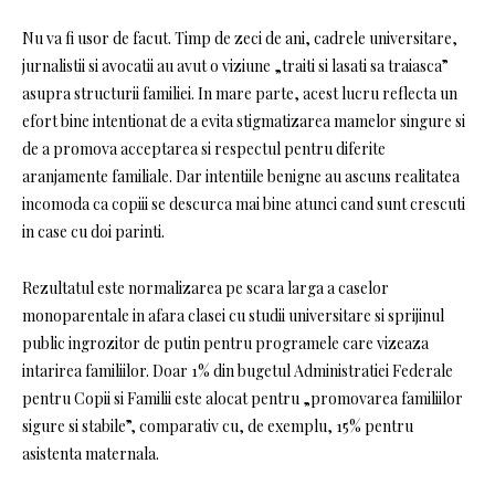
Nu va fi usor de facut. Timp de zeci de ani, cadrele universitare,
jurnalistii si avocatii au avut o viziune „traiti si lasati sa traiasca”
asupra structurii familiei. In mare parte, acest lucru reflecta un
efort bine intentionat de a evita stigmatizarea mamelor singure si
de a promova acceptarea si respectul pentru diferite
aranjamente familiale. Dar intentiile benigne au ascuns realitatea
incomoda ca copiii se descurca mai bine atunci cand sunt crescuti
in case cu doi parinti.
Rezultatul este normalizarea pe scara larga a caselor
monoparentale in afara clasei cu studii universitare si sprijinul
public ingrozitor de putin pentru programele care vizeaza
intarirea familiilor. Doar 1% din bugetul Administratiei Federale
pentru Copii si Familii este alocat pentru „promovarea familiilor
sigure si stabile”, comparativ cu, de exemplu, 15% pentru
asistenta maternala.