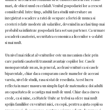
mari, de obicei unul cu celalalt. Venitul gospodariei lor a crescut
considerabil. Intre timp, adultii fara studii universitare au
inregistrat o scadere a ratei de ocupare a fortei de munca si
cresteri relativ modeste ale salariilor, devenind in acelasi timp mai
probabil sa infiinteze gospodarii fara sot sau partener. Ca urmare
a scaderii casatoriei, securitatea economica a liceenilor s-a slabit
si mai mult.
Un nivel mai ridicat al veniturilor este un mecanism cheie prin
care parintii casatoriti transmit avantaje copiilor lor. Casele
monoparentale nu au, in general, aceleasi venituri ca si casele
biparentale, chiar daca comparam casele mamelor de aceeasi
varsta, nivel de studii, rasa si stat de resedinta. Acest lucru
reflecta in mare masura un simplu fapt de matematica: doi adulti
au capacitatea de a castiga mai mult de unul. Chiar daca cineva
crede, ca si mine, ca Statele Unite ar trebui sa ofere mai mult
sprijin familiilor cu venituri mici, cu copii, pentru a ajuta copiii sa