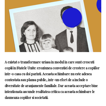
A existat o transformare uriasa in modul in care sunt crescuti
copiii in Statele Unite: eroziunea conventiei de crestere a copiilor
intr-o casa cu doi parinti. Aceasta schimbare nu este adesea
contestata sau plansa public, intr-un efort de a include o
diversitate de aranjamente familiale. Dar aceasta acceptare bine
intentionata ascunde realitatea critica ca aceasta schimbare le
dauneaza copiilor si societatii.