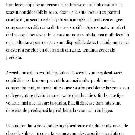
Ponderea copiilor americani care traiesc cu parinti casatoriti a
scazut considerabil: in 2019, doar 63 la suta locuiau cu parinti
casatoriti, in scadere de la 77 la suta in 1980. Coabitarea cu greu
compenseaza diferenta dintre aceste cifre. Aproximativ un sfert
dintre copii locuiesc intr-o casa monoparentala, mai mult decat in
​​orice alta tara pentru care sunt disponibile date. In ciuda unei mici
cresteri a caselor cu doi parinti din 2012, tendinta generala
persista.
Aceasta nu este o evolutie pozitiva. Dovezile sunt coplesitoare:
copiii din casele monoparentale au mai multe probleme de
comportament, au mai multe sanse sa aiba probleme la scoala sau
cu legea, ating niveluri mai scazute de educatie si tind sa castige
venituri mai mici la varsta adulta. Baietii din case fara tata sunt
deosebit de predispusi la probleme la scoala sau cu legea.
Facand tendinta deosebit de ingrijoratoare este diferenta mare de
clasa de sub ea. In cercetarea mea, am descoperit ca parintii cu