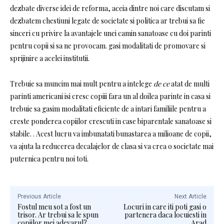
dezbate diverse idei de reforma, aceia dintre noi care discutam si
dezbatem chestiuni legate de societate si politica ar trebui sa fie
sinceri cu privire la avantajele unei camin sanatoase cu doi parinti
pentru copii si sa ne provocam. gasi modalitati de promovare si
sprijinire a acelei institutii.
Trebuie sa muncim mai mult pentru a intelege
de ce
atat de multi
parinti americani isi cresc copiii fara un al doilea parinte in casa si
trebuie sa gasim modalitati eficiente de a intari familiile pentru a
creste ponderea copiilor crescuti in case biparentale sanatoase si
stabile. . Acest lucru va imbunatati bunastarea a milioane de copii,
va ajuta la reducerea decalajelor de clasa si va crea o societate mai
puternica pentru noi toti.
Previous Article
Next Article
Fostul meu sot a fost un
Locuri in care iti poti gasi o
trisor. Ar trebui sa le spun
partenera daca locuiesti in
copiilor mei adevarul?
Arad