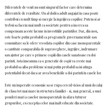
Diferentele de venit nu sunt singurul factor care determina
diferentele de rezultate. Un al doilea adult angajat in casa poate
contribui cu mult timp si energie la ingrijirea copiilor. Putem si ar
trebui sa facem mai mult ca societate pentru a incerca sa
compensam aceste lacune in investitiile parintilor. Dar, din nou,
este foarte putin probabil ca programele guvernamentale sau
comunitare sa le ofere vreodata copiilor din case monoparentale
o cantitate comparabila de supraveghere, ingrijire, indrumare
sau ajutor pe care o primesc copiii din casele sanatoase cu doi
parinti. Asta inseamna ca o generatie de copii va creste mai
probabil sa aiba probleme si mai putin probabil sa isi atinga
potentialul decat daca ar avea beneficiile a doi parinti in casele lor.
Este un imperativ economic sa se rupa cercul vicios al unui decalaj
de clasa tot mai mare in structura familiei – si, mai general, a unei
ponderi mari a caselor monoparentale in afara tuturor
grupurilor, cu exceptia celor mai inalt educate din societate.