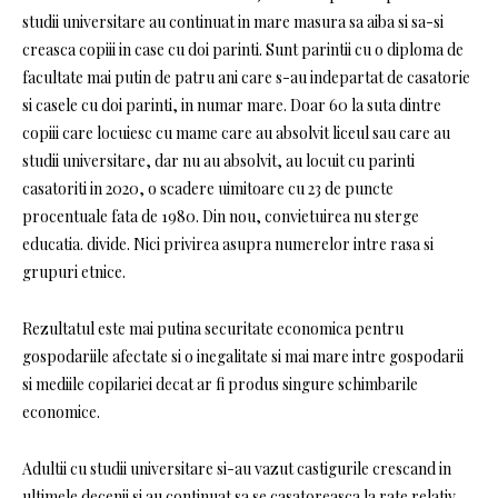
studii universitare au continuat in mare masura sa aiba si sa-si
creasca copiii in case cu doi parinti. Sunt parintii cu o diploma de
facultate mai putin de patru ani care s-au indepartat de casatorie
si casele cu doi parinti, in numar mare. Doar 60 la suta dintre
copiii care locuiesc cu mame care au absolvit liceul sau care au
studii universitare, dar nu au absolvit, au locuit cu parinti
casatoriti in 2020, o scadere uimitoare cu 23 de puncte
procentuale fata de 1980. Din nou, convietuirea nu sterge
educatia. divide. Nici privirea asupra numerelor intre rasa si
grupuri etnice.
Rezultatul este mai putina securitate economica pentru
gospodariile afectate si o inegalitate si mai mare intre gospodarii
si mediile copilariei decat ar fi produs singure schimbarile
economice.
Adultii cu studii universitare si-au vazut castigurile crescand in
ultimele decenii si au continuat sa se casatoreasca la rate relativ