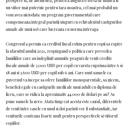
prospere si, de asemenea, pentru a asigura o forta de munca si
un viitor mai puternic pentru tara noastra, cel mai probabil nu
vom avea niciodata. un program guvernamental care
compenseaza integral parintii singuri cu echivalentul castigurilor
anuale ale unui sot care lucreaza cu norma intreaga.
Congresul a permis ca creditul fiscal extins pentru copii sa expire
la sfarsitul anului 2021, respingand o politica care prevedea
familiilor care au indeplinit anumite praguri de venit credite
fiscale anuale de 3.000 USD per copil cu varsta cuprinsa intre 6 si
18 ani si 3.600 USD per copil sub 6 ani. Care sunt sansele ca
guvernul va incepe sa ofere familiilor monoparentale, sa zicem,
beneficii egale cu castigurile medii ale unui adult cu diploma de
liceu, care se ridica la aproximativ 44.000 de dolari pe an? As
pune sansele la zero. Atata timp cat acesta este cazul, diferentele
de venit intre casele cu unul si doi parinti vor fi substantiale, iar
veniturile conteaza foarte mult pentru perspectivele si viitorul
copiilor.