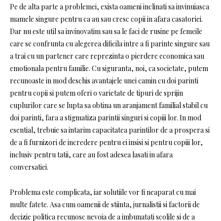
Pe de alta parte a problemei, exista oameni inclinati sa invinuiasca
mamele singure pentru ca au sau cresc copii in afara casatoriei.
Dar nu este util sa invinovatim sau sa le faci de rusine pe femeile
care se confrunta cu alegerea dificila intre a fi parinte singure sau
a trai cu un partener care reprezinta o pierdere economica sau
emotionala pentru familie. Cu siguranta, noi, ca societate, putem
recunoaste in mod deschis avantajele unei camin cu doi parinti
pentru copii si putem oferi o varietate de tipuri de sprijin
cuplurilor care se lupta sa obtina un aranjament familial stabil cu
doi parinti, fara a stigmatiza parintii singuri si copiii lor. In mod
esential, trebuie sa intarim capacitatea parintilor de a prospera si
de a fi furnizori de incredere pentru ei insisi si pentru copiii lor,
inclusiv pentru tatii, care au fost adesea lasati in afara
conversatiei.
Problema este complicata, iar solutiile vor fi neaparat cu mai
multe fatete. Asa cum oamenii de stiinta, jurnalistii si factorii de
decizie politica recunosc nevoia de a imbunatati scolile si de a