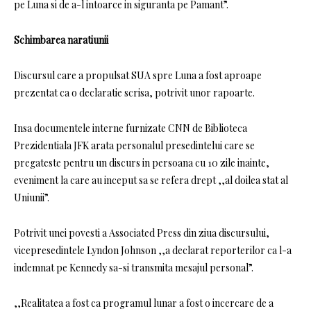
pe Luna si de a-l intoarce in siguranta pe Pamant”.
Schimbarea naratiunii
Discursul care a propulsat SUA spre Luna a fost aproape
prezentat ca o declaratie scrisa, potrivit unor rapoarte.
Insa documentele interne furnizate CNN de Biblioteca
Prezidentiala JFK arata personalul presedintelui care se
pregateste pentru un discurs in persoana cu 10 zile inainte,
eveniment la care au inceput sa se refera drept ,,al doilea stat al
Uniunii”.
Potrivit unei povesti a Associated Press din ziua discursului,
vicepresedintele Lyndon Johnson ,,a declarat reporterilor ca l-a
indemnat pe Kennedy sa-si transmita mesajul personal”.
,,Realitatea a fost ca programul lunar a fost o incercare de a