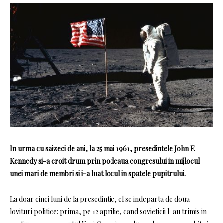
In urma cu saizeci de ani, la 25 mai 1961, presedintele John F.
Kennedy si-a croit drum prin podeaua congresului in mijlocul
unei mari de membri si i-a luat locul in spatele pupitrului.
La doar cinci luni de la presedintie, el se indeparta de doua
lovituri politice: prima, pe 12 aprilie, cand sovieticii l-au trimis in