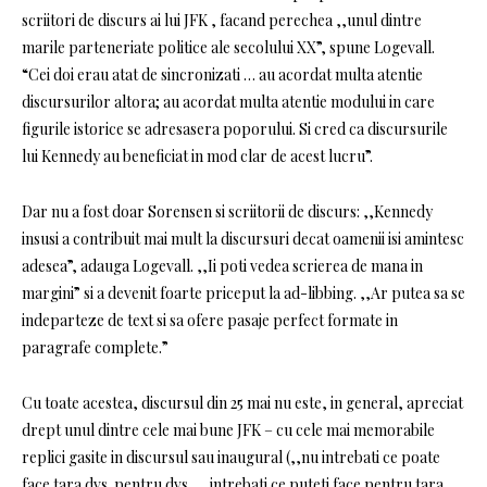
scriitori de discurs ai lui JFK , facand perechea ,,unul dintre
marile parteneriate politice ale secolului XX”, spune Logevall.
“Cei doi erau atat de sincronizati … au acordat multa atentie
discursurilor altora; au acordat multa atentie modului in care
figurile istorice se adresasera poporului. Si cred ca discursurile
lui Kennedy au beneficiat in mod clar de acest lucru”.
Dar nu a fost doar Sorensen si scriitorii de discurs: ,,Kennedy
insusi a contribuit mai mult la discursuri decat oamenii isi amintesc
adesea”, adauga Logevall. ,,Ii poti vedea scrierea de mana in
margini” si a devenit foarte priceput la ad-libbing. ,,Ar putea sa se
indeparteze de text si sa ofere pasaje perfect formate in
paragrafe complete.”
Cu toate acestea, discursul din 25 mai nu este, in general, apreciat
drept unul dintre cele mai bune JFK – cu cele mai memorabile
replici gasite in discursul sau inaugural (,,nu intrebati ce poate
face tara dvs. pentru dvs. … intrebati ce puteti face pentru tara