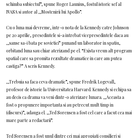
schimba subiectul”, spune Roger Launius, fostul istoric sef al
NASA si autor al ,,Mostenirii lui Apollo”.
Cu o luna mai devreme, intr-o nota de la Kennedy catre Johnson
pe 20 aprilie, presedintele si-a intrebat vicepresedintele daca au
,,sanse sa-i bata pe sovietici” punand un laborator in spatiu,
orbitand luna sau chiar aterizand pe el. “Exista vreun alt program
spatial care sa promita rezultate dramatice in care am putea
castiga?” A scris Kennedy.
,,Trebuia sa faca ceva dramatic”, spune Fredrik Logevall,
profesor de istorie la Universitatea Harvard. Kennedy si echipa sa
au decis ca drama va veni dintr-o aterizare lunara. ,,Aceasta a
fost o propunere importanta si au petrecut mult timp in
(discurs)”, adauga el. ,,Ted Sorensen a fost cel care a facut cea mai
mare parte a redactarii”.
Ted Sorensen a fost unul dintre cei mai apropiati consilieri si